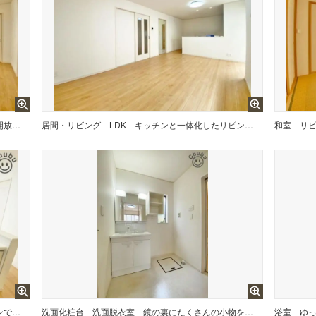
LDK 窓から明るい光の差込む開放的なリビングは、いつでも快適で、家族で過ごしやすい「憩いの空間」を作り出してくれます。※CGによるイメージです。家具・調度品は価格に含まれません。
居間・リビング
LDK キッチンと一体化したリビングは家族みんなが自然と料理に参加したり、片づけたりしながらコミュニケーションがとれます。落ち着いた色でコーディネートのため、自然とみんなが集いたくなる空間。
和室
スライド収納タイプのシステムキッチンで収納量が豊富！家族と一緒にお料理することができるゆったりしたキッチンスペースです！キッチンまわりは動きやすさを重視した導線でスムーズな家事の手助けになります！
洗面化粧台
洗面脱衣室 鏡の裏にたくさんの小物をしまえる全収納タイプの洗面台です！収納力と機能性に優れた使いやすい設備で、朝の慌ただしい時間でも身支度を快適スムーズに行えます！
浴室