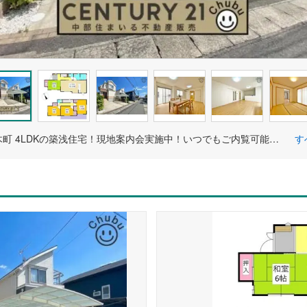
豊田市青木町 4LDKの築浅住宅！現地案内会実施中！いつでもご内覧可能です！平日夜やお仕事終わりのご内覧も大歓迎！ご内覧は「中部住まいる不動産販売」まで、お気軽にお問い合わせください！
す