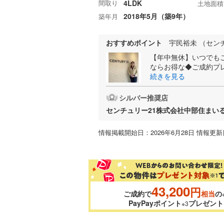
間取り
4LDK
土地面積
2018年5月（築9年）
築年月
おすすめポイント
宇民裕未 （セン
【年中無休】いつでも
ならお得な◆ご成約プレ
続きを見る
シルバー推奨店
センチュリー21株式会社中部住まい
情報掲載開始日：2026年6月28日 情報更新日
43,200
円
ご成約で
相当
の
PayPayポイント
プレゼント
※3