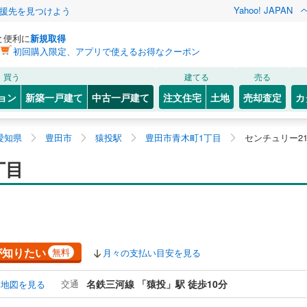
Yahoo! JAPAN
援先を見つけよう
と便利に
新規取得
初回購入限定、アプリで使えるお得なクーポン
買う
建てる
売る
ョン
新築一戸建て
中古一戸建て
注文住宅
土地
売却査定
カ
愛知県
豊田市
猿投駅
豊田市青木町1丁目
センチュリー2
丁目
が知りたい
無料
月々の支払い目安を見る
交通
名鉄三河線 「猿投」駅 徒歩10分
地図を見る