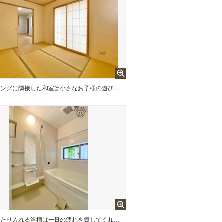
リビングに隣接した和室は小さなお子様の遊び場やお昼寝スペース、洗濯物を畳んだりとミセスコーナーとしても使えます。来客時の客室としても利用できるため、あると便利な使い勝手の良い空間です！
ゆったり入れる浴槽は一日の疲れを癒してくれる場所です！お子様と一緒に入るにも充分な広さが確保できてます！お風呂掃除もしやすい工夫がされてます！