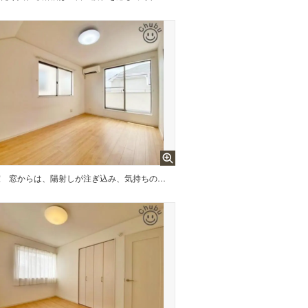
寝室 窓からは、陽射しが注ぎ込み、気持ちの良い風が流れ込みます！落ち着いた色でコーディネートされた寝室は、1日の疲れを癒すことができるいつも快適な空間です！