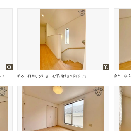
スタンダードな手洗いタンク一体型トイレ！いつも清潔にお使いいただけるよう温水洗浄暖房便座付きのため、快適な毎日を送ることができます！トイレは2ヶ所あるので、忙しい朝の混雑時もスムーズなため大活躍！
明るい日差しが注ぎこむ手摺付きの階段です
寝室