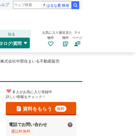
ヘルプ
はるな愛 映画
検索
お気に入り
最近見た
マイ
知る
物件
物件
ページ
タログ/質問
1株式会社中部住まいる不動産販売
3
人がお気に入り登録中
詳しい情報をチェック！
資料をもらう
無料
電話でお問い合わせ
通話料無料