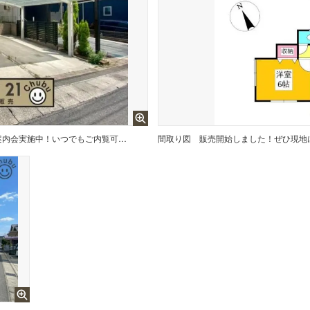
豊田市青木町 4LDKの築浅住宅！現地案内会実施中！いつでもご内覧可能です！平日夜やお仕事終わりのご内覧も大歓迎！ご内覧は「中部住まいる不動産販売」まで、お気軽にお問い合わせください！
間取り図