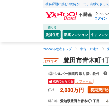
社会課題に挑む活動を知って、共感できる支
IDでもっ
ログイン
借りる
賃貸住宅
新築マンション
中古マンシ
Yahoo!不動産トップ
中古一戸建て
豊田市青木町1
おすすめ
シルバー推奨店 取り扱い物件
リフォーム
成約でもらえる
2,880万円
初期費用
価格
所在地
愛知県豊田市青木町1丁目