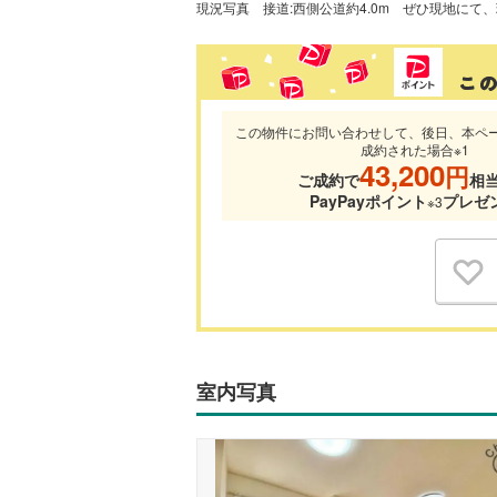
現況写真
この物件にお問い合わせして、後日、本ペ
成約された場合※1
43,200
円
ご成約で
相
PayPayポイント
プレゼ
※3
室内写真