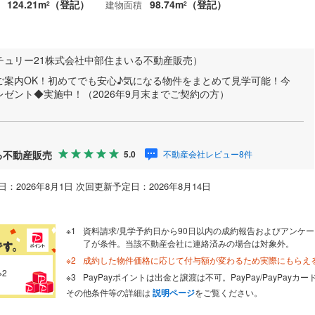
124.21m
（登記）
98.74m
（登記）
建物面積
2
2
チュリー21株式会社中部住まいる不動産販売）
ご案内OK！初めてでも安心♪気になる物件をまとめて見学可能！今
ゼント◆実施中！（2026年9月末までご契約の方）
る不動産販売
不動産会社レビュー8件
5.0
：2026年8月1日 次回更新予定日：2026年8月14日
資料請求/見学予約日から90日以内の成約報告およびアンケー
了が条件。当該不動産会社に連絡済みの場合は対象外。
成約した物件価格に応じて付与額が変わるため実際にもらえ
※2
PayPayポイントは出金と譲渡は不可。PayPay/PayPay
その他条件等の詳細は
説明ページ
をご覧ください。