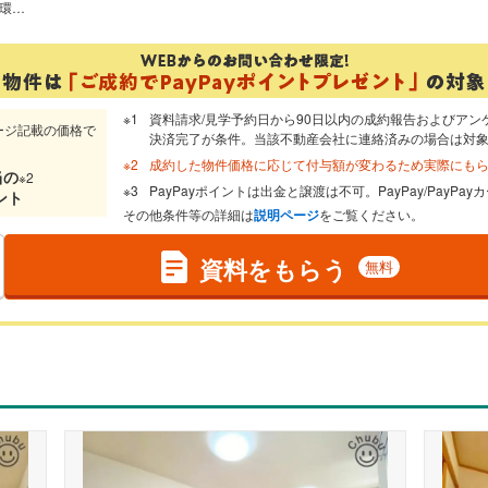
接道:西側公道約4.0m ぜひ現地にて、環境・街並み・日当たりなどなどご確認ください！平日・お仕事帰りなど、いつでもご案内できますので、お気軽にお問い合わせください！
資料請求/見学予約日から90日以内の成約報告およびアン
ージ記載の価格で
決済完了が条件。当該不動産会社に連絡済みの場合は対
成約した物件価格に応じて付与額が変わるため実際にも
当
の
※2
PayPayポイントは出金と譲渡は不可。PayPay/PayP
ント
その他条件等の詳細は
説明ページ
をご覧ください。
資料をもらう
無料