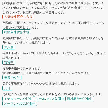
販売開始前に売出予定の物件を知らせるための広告の場合に表示されます。価
格などが未定のため、すぐには取引できない分譲宅地や新築住宅、マンション
などについて、販売開始時期などを告知します。
人気物件TOP10入り
市区町村・駅ごとのランキング（火曜更新）です。Yahoo!不動産独自のルール
に基づいて表示しています。
建築条件付き土地
売買契約にあたって一定期間内に特定の建設会社と建築請負契約を結ぶことを
条件にしている土地に表示されます。
未入居
建築工事完了日から1年以上経過したものの、まだ誰も住んだことがない住宅に
表示されます。
賃貸中
賃貸中の物件に表示されます。
賃貸中の物件は、原則ご自身でお住まいいただくことができません。
事業用物件
店舗や事務所などにお使いいただける物件に表示されます。
元付
その物件の元付業者（売主から直接依頼を受けている会社）に表示されます。
モデルルーム公開中
モデルハウス公開中
現地見学会開催中
オープンハウス開催中