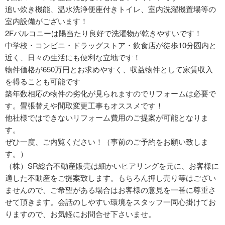
追い炊き機能、温水洗浄便座付きトイレ、室内洗濯機置場等の
室内設備がございます！
2Fバルコニーは陽当たり良好で洗濯物が乾きやすいです！
中学校・コンビニ・ドラッグストア・飲食店が徒歩10分圏内と
近く、日々の生活にも便利な立地です！
物件価格が650万円とお求めやすく、収益物件として家賃収入
を得ることも可能です
築年数相応の物件の劣化が見られますのでリフォームは必要で
す。畳張替えや間取変更工事もオススメです！
他社様ではできないリフォーム費用のご提案が可能となりま
す。
ぜひ一度、ご内覧ください！（事前のご予約をお願い致しま
す。）
（株）SR総合不動産販売は細かいヒアリングを元に、お客様に
適した不動産をご提案致します。もちろん押し売り等はござい
ませんので、ご希望がある場合はお客様の意見を一番に尊重さ
せて頂きます。会話のしやすい環境をスタッフ一同心掛けてお
りますので、お気軽にお問合せ下さいませ。