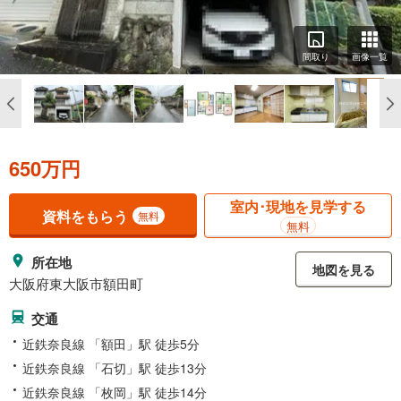
間取り
画像一覧
650万円
室内･現地を見学する
資料をもらう
無料
無料
所在地
地図を見る
大阪府東大阪市額田町
交通
近鉄奈良線 「額田」駅 徒歩5分
近鉄奈良線 「石切」駅 徒歩13分
近鉄奈良線 「枚岡」駅 徒歩14分