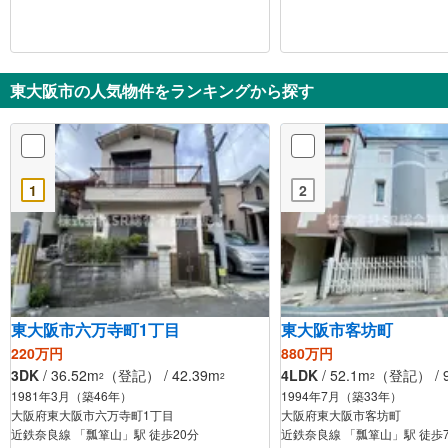
東大阪市の人気物件をランキングから探す
1
2
東大阪市六万寺町1丁目
東大阪市客坊町
220万円
880万円
3DK
/ 36.52m
（登記） / 42.39m
4LDK
/ 52.1m
（登記） / 9
2
2
2
1981年3月（築46年）
1994年7月（築33年）
大阪府東大阪市六万寺町1丁目
大阪府東大阪市客坊町
近鉄奈良線 「瓢箪山」駅 徒歩20分
近鉄奈良線 「瓢箪山」駅 徒歩