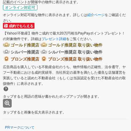
記載のイベントが開催中の物件に表示されます。
オンライン対応可
オンライン対応可能な物件に表示されます。詳しくは
紹介ページ
をご確認くだ
さい。
成約でもらえる
【Yahoo!不動産】物件ご成約で最大20万円相当PayPayポイントプレゼント！
の対象物件です。詳細は
プレゼント詳細
をご覧ください。
ゴールド推奨店
ゴールド推奨店 取り扱い物件
シルバー推奨店
シルバー推奨店 取り扱い物件
ブロンズ推奨店
ブロンズ推奨店 取り扱い物件
広告商品を購入している不動産会社のうち、物件情報の正確性、法令遵守、ヤ
フー不動産における成約実績等、当社所定の基準を満たした優良な店舗運営を
実践していると認めた不動産会社（もしくは当該認定を受けた不動産会社の取
扱物件）に表示されます。
タップすると用語の意味が書かれたポップアップが開きます。
タップすると画像を拡大表示されます。
PRマークについて