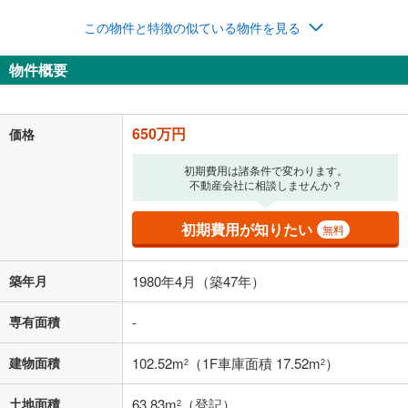
年2回払いを想定しています。毎月の返済額に加えて、ボー
この物件と特徴の似ている物件を見る
ナス時の増額分（1回分）を入力してください。
ボーナス払いの限度額は金融機関によって異なります。
物件概要
16,873
円
/月
月々の返済額
閉じる
「金利」については、ご利用を予定されている金融機関等にご確認の
650万円
価格
上、ご自身での入力をお願いいたします。初期設定で自動入力されてい
る値は、実際の金融機関等における貸出金利とは何ら関係がなく、実際
初期費用は諸条件で変わります。
の金融機関等における貸出金利を何ら保証するものではありません。返
不動産会社に相談しませんか？
済方法「元利均等返済」にて算出しております。入力された金利を35年
適用した場合の計算結果を表示しています。
その他月額費用や、初期費用がかかります。ご注意ください。実際にお
初期費用が知りたい
無料
借り入れの際は各金融機関等に、必ずご自身でご確認をお願いいたしま
す。
条件によってお借り入れができないことがあります。
築年月
1980年4月（築47年）
不動産会社に購入相談をする
無料
専有面積
-
建物面積
102.52m
（1F車庫面積 17.52m
）
2
2
閉じる
土地面積
63.83m
（登記）
2