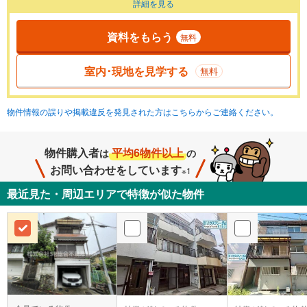
詳細を見る
資料をもらう
無料
室内･現地を見学する
無料
物件情報の誤りや掲載違反を発見された方はこちらからご連絡ください。
物件購入者
平均6物件以上
は
の
お問い合わせをしています
※1
最近見た・周辺エリアで特徴が似た物件