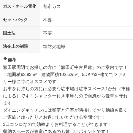
ガス・オール電化
都市ガス
セットバック
不要
国土法
不要
法令上の制限
準防火地域
備考
額田駅周辺でお探しの方に「額田町中古戸建」のご案内です！
土地面積63.83m
、建物面積102.52m
、5DKの3F建てでファミ
2
2
リー様に特にオススメです
お車をお持ちの方には必要な駐車場は駐車スペース1台分（車種
による）です！シャッター付き車庫なので雨風から愛車を守れ
ます！
ダイニングキッチンには和室と洋室が隣接しており動線も良く
ご家族とゆったりとお過ごしいただける空間です！
3口コンロなので効率よくお料理することができます！
収納スペースが豊富にあるのも嬉しいポイントです！