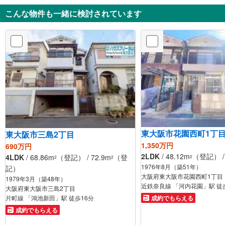
こんな物件も一緒に検討されています
東大阪市花園西町1丁
東大阪市三島2丁目
1,350万円
690万円
2LDK
/ 48.12m
（登記） / 
4LDK
/ 68.86m
（登記） / 72.9m
（登
2
2
2
1976年8月（築51年）
記）
大阪府東大阪市花園西町1丁目
1979年3月（築48年）
近鉄奈良線 「河内花園」駅 徒
大阪府東大阪市三島2丁目
片町線 「鴻池新田」駅 徒歩16分
成約でもらえる
成約でもらえる