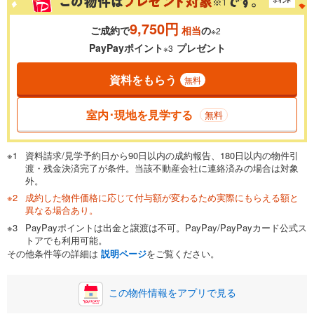
9,750円
ご成約で
相当
の
※2
0.01%
14.99%
PayPayポイント
プレゼント
※3
資料をもらう
無料
返済期間
一般的には最長35年まで借り入れ可能です。多くの金融機関
室内･現地を見学する
無料
が完済時の年齢は80歳までを条件としています。
万円
頭金
閉じる
資料請求/見学予約日から90日以内の成約報告、180日以内の物件引
渡・残金決済完了が条件。当該不動産会社に連絡済みの場合は対象
外。
成約した物件価格に応じて付与額が変わるため実際にもらえる額と
0万円
650万円
異なる場合あり。
自己資金から住宅購入にかけられる金額を入力してくださ
PayPayポイントは出金と譲渡は不可。PayPay/PayPayカード公式ス
い。一般的には物件価格の2割までが目安です。
万円
トアでも利用可能。
ボーナス
閉じる
/回
その他条件等の詳細は
説明ページ
をご覧ください。
この物件情報をアプリで見る
0円
650万円