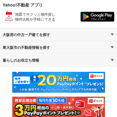
Yahoo!不動産 アプリ
地図でサクッと物件探し
物件比較が手軽にできる
大阪府の中古一戸建てを探す
東大阪市の不動産情報を探す
路線・駅から探す
地域から探す
暮らしのお役立ち情報
不動産・住宅
賃貸住宅
通勤・通学時間から探す
地図から探す
マンションカタログ
教えて！住まいの先生
新築マンション
中古マンション
新築一戸建て
中古一戸建て
注文住宅
土地
売却査定