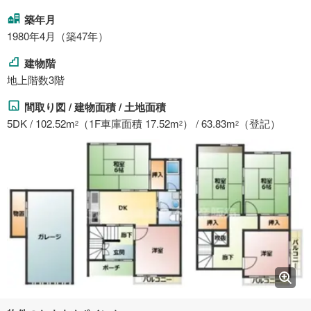
築年月
1980年4月（築47年）
建物階
地上階数3階
間取り図 / 建物面積 / 土地面積
5DK / 102.52m
（1F車庫面積 17.52m
） / 63.83m
（登記）
2
2
2