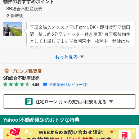
物件のおすすめポイント
SR総合不動産販売
久保毅明
▽現金購入オススメ▽3F建て5DK・即引渡可▽額田
駅 徒歩約5分▽シャッター付き車庫1台▽収益物件
としても適してます▽枚岡東小・枚岡中・弊社はお
客様のニーズに合わせたお求めやすいリフォームプ
ランのご提案が可能です！・相場に適した3…
もっと見る
ブロンズ推奨店
SR総合不動産販売
4.66
不動産会社レビュー6件
住宅ローン 月々の支払い目安を見る
支払いの目安をシミュレーションすることができます。
Yahoo!不動産限定のおトクな特典
％
金利