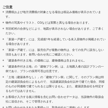
ご注意
消費税および地方消費税の対象となる場合は税込み価格が表示されていま
す。
物件の写真やイラスト、CGなどは実際と異なる場合があります。
市区町村の合併などにより、地図が表示されない場合があります。ご了承く
ださい。
「新築一戸建て」には、完成後1年を経過している未入居物件が掲載されてい
る場合があります。
「新築一戸建て」には、販売住戸が複数の物件は、全ての住戸に該当しない
項目もあります。各問い合わせ先にご確認ください。
「建築条件付き土地」の価格には、建物価格は含まれません。
「建築条件付き土地」の「建物プラン例」は、土地購入者の設計プランの一
例であり、プランの採用可否は任意です。
「土地（建築条件なし）」の「建物プラン例」に関して、そのプラン例は特
定の建築請負会社によるもので、 当該建築請負会社以外で建てた場合、同様
のものが同価格で建てられるとは限りません。また、建築請負会社を特定す
るものではありません。
お客様が入力する個人情報を含むお問い合わせデータは、当該物件の取扱会
社に送信され、そこで管理されます。
お問い合わせをされたお客様へは、取扱会社がご連絡いたします。