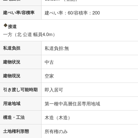
建ぺい率/容積率
建ぺい率：60/容積率：200
接道
一方（北 公道 幅員4.0m）
私道負担
私道負担:無
建物状況
中古
建物現況
空家
引き渡し可能時期
即入居可
用途地域
第一種中高層住居専用地域
構造・工法
木造（木造）
土地権利形態
所有権のみ