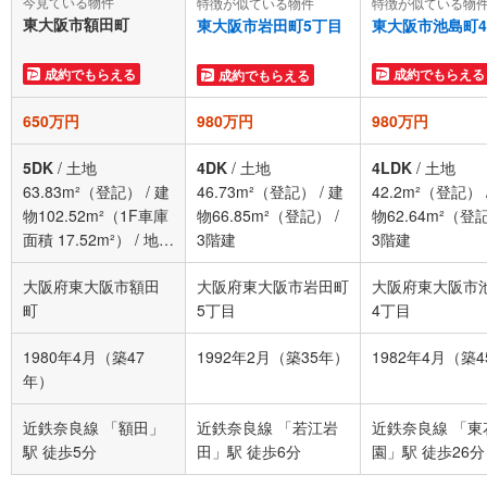
今見ている物件
特徴が似ている物
特徴が似ている物件
東大阪市額田町
東大阪市池島町
東大阪市岩田町5丁目
成約でもらえる
成約でもらえる
成約でもらえる
650万円
980万円
980万円
5DK
/
土地
4DK
/
土地
4LDK
/
土地
63.83m²（登記）
/
建
46.73m²（登記）
/
建
42.2m²（登記）
物102.52m²（1F車庫
物66.85m²（登記）
/
物62.64m²（登
面積 17.52m²）
/
地上
3階建
3階建
階数3階
大阪府東大阪市額田
大阪府東大阪市岩田町
大阪府東大阪市
町
5丁目
4丁目
1980年4月（築47
1992年2月（築35年）
1982年4月（築
年）
近鉄奈良線 「額田」
近鉄奈良線 「若江岩
近鉄奈良線 「東
駅 徒歩5分
田」駅 徒歩6分
園」駅 徒歩26分