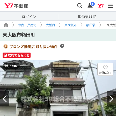
Yahoo!不動産
検索
通知
i
ログイン
ID新規取得
中古一戸建て
大阪府
東大阪市
額田駅
東大阪
東大阪市額田町
ブロンズ推奨店 取り扱い物件
成約でもらえる
1
/
36
お気に入り