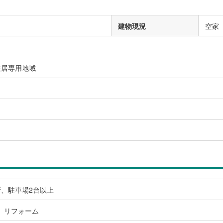
建物現況
空家
住居専用地域
）
、駐車場2台以上
、リフォーム