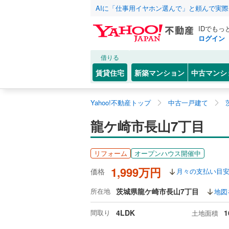
AIに「仕事用イヤホン選んで」と頼んで実
IDでもっ
ログイン
借りる
賃貸住宅
新築マンション
中古マンシ
Yahoo!不動産トップ
中古一戸建て
龍ケ崎市長山7丁目
リフォーム
オープンハウス開催中
1,999万円
価格
月々の支払い目
所在地
茨城県龍ケ崎市長山7丁目
地図
間取り
4LDK
1
土地面積