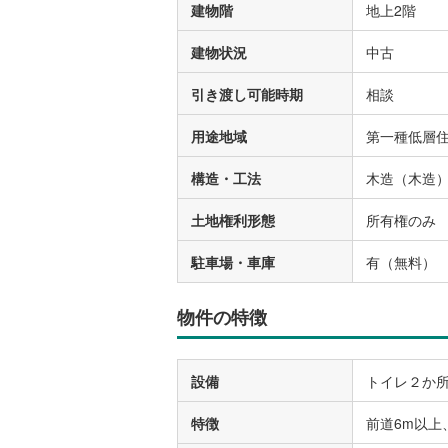
建物階
地上2階
建物状況
中古
引き渡し可能時期
相談
用途地域
第一種低層
構造・工法
木造（木造
土地権利形態
所有権のみ
駐車場・車庫
有（無料）
物件の特徴
設備
トイレ２か所
特徴
前道6m以上