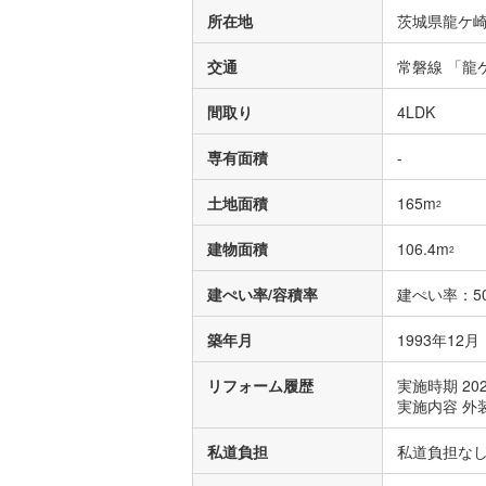
所在地
茨城県龍ケ崎
交通
常磐線 「龍
間取り
4LDK
専有面積
-
土地面積
165m
2
建物面積
106.4m
2
建ぺい率/容積率
建ぺい率：50
築年月
1993年12
リフォーム履歴
実施時期 20
実施内容 外
私道負担
私道負担な