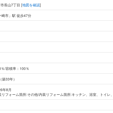
市長山7丁目 [
地図を確認
]
ケ崎市」駅 徒歩47分
％/容積率：100％
月（築33年）
26年8月
装リフォーム箇所:その他/内装リフォーム箇所:キッチン、浴室、トイレ
し