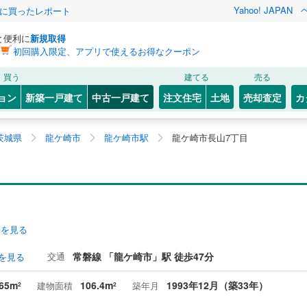
Yahoo! JAPAN
際に買ったレポート
と便利に
新規取得
初回購入限定、アプリで使えるお得なクーポン
買う
建てる
売る
ョン
新築一戸建て
中古一戸建て
注文住宅
土地
売却査定
カ
茨城県
龍ケ崎市
龍ケ崎市駅
龍ケ崎市長山7丁目
安を見る
交通
常磐線 「龍ケ崎市」駅 徒歩47分
を見る
65m
106.4m
1993年12月（築33年）
建物面積
築年月
2
2