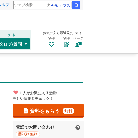
ヘルプ
今永 カブス
検索
お気に入り
最近見た
マイ
知る
物件
物件
ページ
タログ/質問
1
人がお気に入り登録中
詳しい情報をチェック！
資料をもらう
無料
電話でお問い合わせ
通話料無料