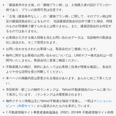
「建築条件付き土地」の「建物プラン例」は、土地購入者の設計プランの一
例であり、プランの採用可否は任意です。
「土地（建築条件なし）」の「建物プラン例」に関して、そのプラン例は特
定の建築請負会社によるもので、 当該建築請負会社以外で建てた場合、同様
のものが同価格で建てられるとは限りません。また、建築請負会社を特定す
るものではありません。
お客様が入力する個人情報を含むお問い合わせデータは、当該物件の取扱会
社に送信され、そこで管理されます。
お問い合わせをされたお客様へは、取扱会社がご連絡いたします。
物件に関するお客様のお問い合わせについては、LINEヤフー株式会社は一切
関与いたしません。取扱会社に直接ご確認ください。
不動産購入の検討、契約にあたってはお客様ご自身が情報を確認し、各会社
より十分な説明を受け判断してください。
本ページの掲載内容は変更される場合があります。あらかじめご了承くださ
い。
市区町村・駅ごとの物件ランキングは、Yahoo!不動産独自のルールに基づい
て表示しています。（ランキングは火曜更新されます）
物件クチコミ情報は主にYahoo!不動産が独自で収集し、一部は
マンションレ
ビュー（外部サイト）
から提供されたものを表示しています。
1 不動産情報サイト事業者連絡協議会（RSC）2018年 不動産情報サイト利用