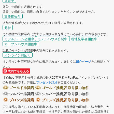
賃貸中
賃貸中の物件に表示されます。
賃貸中の物件は、原則ご自身でお住まいいただくことができません。
事業用物件
店舗や事務所などにお使いいただける物件に表示されます。
元付
その物件の元付業者（売主から直接依頼を受けている会社）に表示されます。
モデルルーム公開中
モデルハウス公開中
現地見学会開催中
オープンハウス開催中
記載のイベントが開催中の物件に表示されます。
オンライン対応可
オンライン対応可能な物件に表示されます。詳しくは
紹介ページ
をご確認くだ
さい。
成約でもらえる
【Yahoo!不動産】物件ご成約で最大20万円相当PayPayポイントプレゼント！
の対象物件です。詳細は
プレゼント詳細
をご覧ください。
ゴールド推奨店
ゴールド推奨店 取り扱い物件
シルバー推奨店
シルバー推奨店 取り扱い物件
ブロンズ推奨店
ブロンズ推奨店 取り扱い物件
広告商品を購入している不動産会社のうち、物件情報の正確性、法令遵守、ヤ
フー不動産における成約実績等、当社所定の基準を満たした優良な店舗運営を