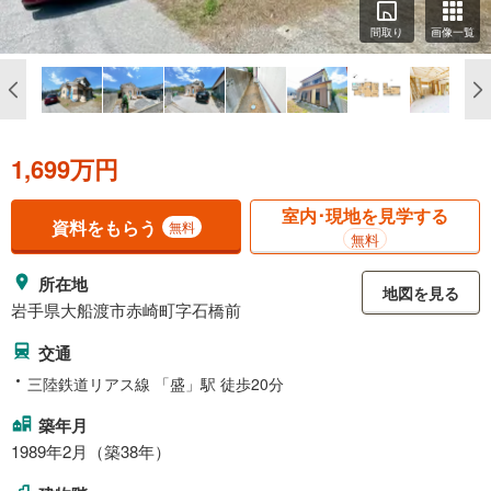
間取り
画像一覧
1,699万円
室内･現地を見学する
資料をもらう
無料
無料
所在地
地図を見る
岩手県大船渡市赤崎町字石橋前
交通
三陸鉄道リアス線 「盛」駅 徒歩20分
築年月
1989年2月（築38年）