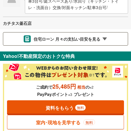
車3台可/庭スペースあり/水回り（キッチン・トイ
レ・洗面台）交換/対面キッチン/駐車3台可/
カチタス釜石店
住宅ローン 月々の支払い目安を見る
支払いの目安をシミュレーションすることができます。
Yahoo!不動産限定のおトクな特典
％
金利
25,485円
ご成約で
相当
の
※2
0.01%
14.99%
PayPayポイント
プレゼント
※3
資料をもらう
無料
返済期間
一般的には最長35年まで借り入れ可能です。多くの金融機関
室内･現地を見学する
無料
が完済時の年齢は80歳までを条件としています。