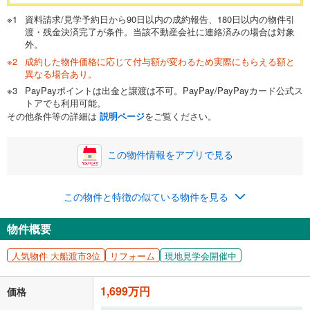
万円
頭金
閉じる
資料請求/見学予約日から90日以内の成約報告、180日以内の物件引
渡・残金決済完了が条件。当該不動産会社に連絡済みの場合は対象
外。
成約した物件価格に応じて付与額が変わるため実際にもらえる額と
0万円
1,699万円
異なる場合あり。
自己資金から住宅購入にかけられる金額を入力してくださ
PayPayポイントは出金と譲渡は不可。PayPay/PayPayカード公式ス
い。一般的には物件価格の2割までが目安です。
万円
トアでも利用可能。
ボーナス
閉じる
/回
その他条件等の詳細は
説明ページ
をご覧ください。
この物件情報をアプリで見る
0円
1,699万円
年2回払いを想定しています。毎月の返済額に加えて、ボー
この物件と特徴の似ている物件を見る
ナス時の増額分（1回分）を入力してください。
ボーナス払いの限度額は金融機関によって異なります。
物件概要
44,103
円
/月
月々の返済額
閉じる
人気物件 大船渡市3位
リフォーム
現地見学会開催中
「金利」については、ご利用を予定されている金融機関等にご確認の
上、ご自身での入力をお願いいたします。初期設定で自動入力されてい
1,699万円
価格
る値は、実際の金融機関等における貸出金利とは何ら関係がなく、実際
の金融機関等における貸出金利を何ら保証するものではありません。返