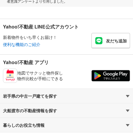
者意識アンケートより引用しました。
Yahoo!不動産 LINE公式アカウント
新着物件をいち早くお届け！
友だち追加
便利な機能のご紹介
Yahoo!不動産 アプリ
地図でサクッと物件探し
物件比較が手軽にできる
岩手県の中古一戸建てを探す
大船渡市の不動産情報を探す
路線・駅から探す
地域から探す
暮らしのお役立ち情報
不動産・住宅
賃貸住宅
通勤・通学時間から探す
地図から探す