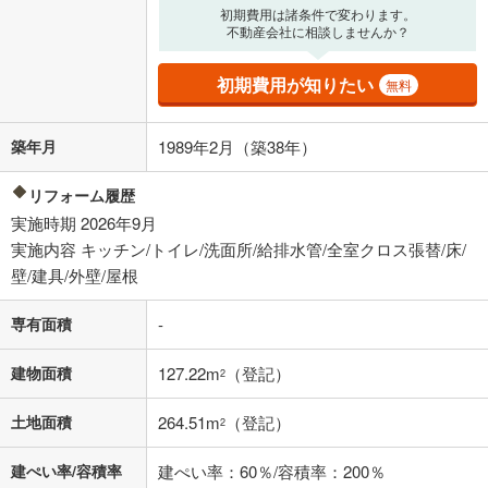
初期費用は諸条件で変わります。
済方法「元利均等返済」にて算出しております。入力された金利を35年
不動産会社に相談しませんか？
適用した場合の計算結果を表示しています。
その他月額費用や、初期費用がかかります。ご注意ください。実際にお
借り入れの際は各金融機関等に、必ずご自身でご確認をお願いいたしま
初期費用が知りたい
無料
す。
条件によってお借り入れができないことがあります。
築年月
1989年2月（築38年）
不動産会社に購入相談をする
無料
リフォーム履歴
実施時期 2026年9月
閉じる
実施内容 キッチン/トイレ/洗面所/給排水管/全室クロス張替/床/
壁/建具/外壁/屋根
専有面積
-
建物面積
127.22m
（登記）
2
土地面積
264.51m
（登記）
2
建ぺい率/容積率
建ぺい率：60％/容積率：200％