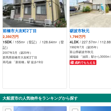
前橋市大友町2丁目
砺波市秋元
2,350万円
1,799万円
1SDK
/ 155m
（登記） / 128.64m
（登
4LDK
/ 227.57m
/ 112.8
2
2
2
記）
1992年7月（築35年）
富山県砺波市秋元
2007年3月（築20年）
城
群馬県前橋市大友町2丁目
両毛線 「新前橋」駅 徒歩19分
成約でもらえる
大船渡市の人気物件をランキングから探す