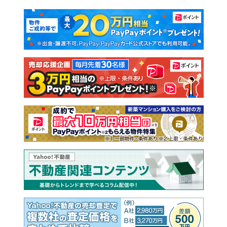
マンションカタログ
教えて！住まいの先生
新築マンション
中古マンション
新築一戸建て
中古一戸建て
注文住宅
土地
売却査定