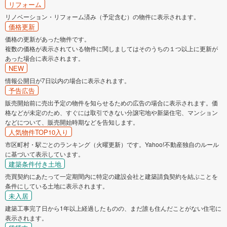
リフォーム
リノベーション・リフォーム済み（予定含む）の物件に表示されます。
価格更新
価格の更新があった物件です。
複数の価格が表示されている物件に関しましてはそのうちの１つ以上に更新が
あった場合に表示されます。
NEW
情報公開日が7日以内の場合に表示されます。
予告広告
販売開始前に売出予定の物件を知らせるための広告の場合に表示されます。価
格などが未定のため、すぐには取引できない分譲宅地や新築住宅、マンション
などについて、販売開始時期などを告知します。
人気物件TOP10入り
市区町村・駅ごとのランキング（火曜更新）です。Yahoo!不動産独自のルール
に基づいて表示しています。
建築条件付き土地
売買契約にあたって一定期間内に特定の建設会社と建築請負契約を結ぶことを
条件にしている土地に表示されます。
未入居
建築工事完了日から1年以上経過したものの、まだ誰も住んだことがない住宅に
表示されます。