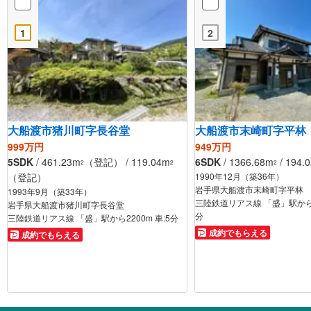
1
2
大船渡市猪川町字長谷堂
大船渡市末崎町字平林
999万円
949万円
5SDK
/ 461.23m
（登記） / 119.04m
6SDK
/ 1366.68m
/ 194.
2
2
2
（登記）
1990年12月（築36年）
岩手県大船渡市末崎町字平林
1993年9月（築33年）
三陸鉄道リアス線 「盛」駅から1030
岩手県大船渡市猪川町字長谷堂
分
三陸鉄道リアス線 「盛」駅から2200m 車:5分
成約でもらえる
成約でもらえる