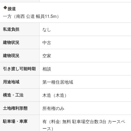
接道
一方（南西 公道 幅員11.5m）
私道負担
なし
建物状況
中古
建物現況
空家
引き渡し可能時期
相談
用途地域
第一種住居地域
構造・工法
木造（木造）
土地権利形態
所有権のみ
駐車場・車庫
有（料金: 無料 駐車場空台数:3台 カースペ
ース）