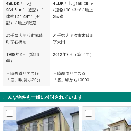
4SLDK
/
土地
4LDK
/
土地159.39m²
264.51m²（登記）
/
/
建物100.43m²
/
地上
建物127.22m²（登
2階建
記）
/
地上2階建
岩手県大船渡市赤崎
岩手県大船渡市末崎町
町字石橋前
字大田
1989年2月（築38
2012年9月（築14年）
年）
三陸鉄道リアス線
三陸鉄道リアス線
「盛」駅 徒歩20分
「盛」駅から10900m
車:22分
こんな物件も一緒に検討されています