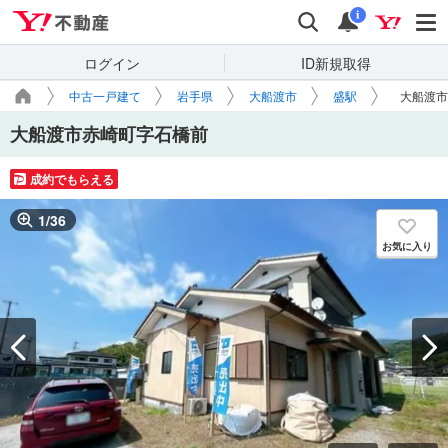
Yahoo!不動産
検索
通知
i
ログイン
ID新規取得
中古一戸建て
岩手県
大船渡市
盛駅
大船渡市
大船渡市赤崎町字石橋前
成約でもらえる
1
/
36
お気に入り