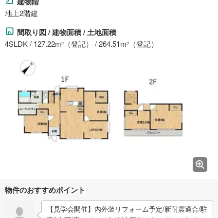
建物階
地上2階建
間取り図 / 建物面積 / 土地面積
4SLDK / 127.22m
（登記） / 264.51m
（登記）
2
2
物件のおすすめポイント
【見学会開催】内外装リフォーム予定/新耐震適合/駐