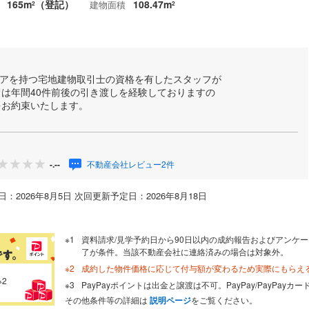
165m
（登記）
108.47m
建物面積
2
2
キャリアを持つ宅地建物取引士の資格を有したスタッフが
は年間40件前後の引き渡しを経験しておりますの
をお約束いたします。
不動産会社レビュー2件
-.--
：2026年8月5日 次回更新予定日：2026年8月18日
資料請求/見学予約日から90日以内の成約報告およびアンケー
了が条件。当該不動産会社に連絡済みの場合は対象外。
成約した物件価格に応じて付与額が変わるため実際にもらえ
※2
PayPayポイントは出金と譲渡は不可。PayPay/PayPay
その他条件等の詳細は
説明ページ
をご覧ください。