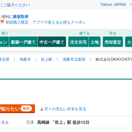
Yahoo! JAPAN
金にご協力ください
と便利に
新規取得
初回購入限定、アプリで使えるお得なクーポン
買う
建てる
売る
ョン
新築一戸建て
中古一戸建て
注文住宅
土地
売却査定
カ
埼玉県
鴻巣市
吹上駅
鴻巣市北新宿
株式会社DAIKICHI
が知りたい
無料
月々の支払い目安を見る
交通
高崎線 「吹上」駅 徒歩12分
を見る