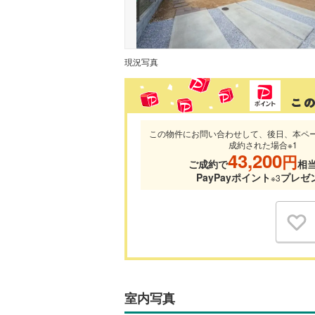
現況写真
この物件にお問い合わせして、後日、本ペ
成約された場合※1
43,200
円
ご成約で
相
PayPayポイント
プレゼ
※3
室内写真