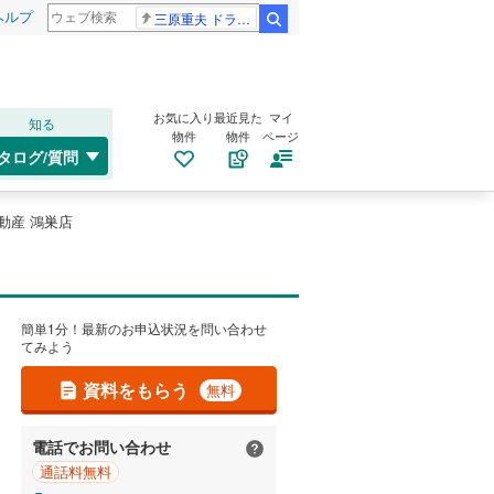
ヘルプ
三原重夫 ドラマー
検索
お気に入り
最近見た
マイ
知る
物件
物件
ページ
タログ/質問
不動産 鴻巣店
簡単1分！最新のお申込状況を問い合わせ
てみよう
資料をもらう
無料
電話でお問い合わせ
通話料無料