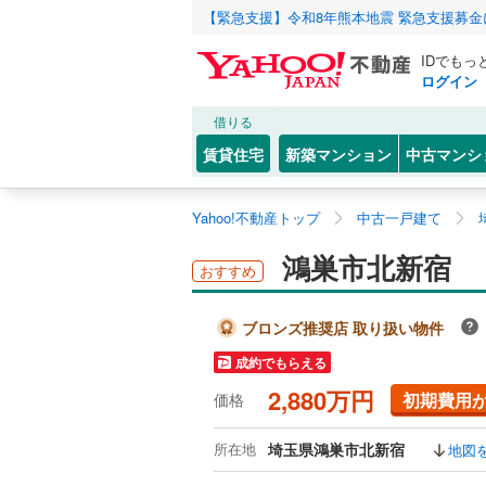
【緊急支援】令和8年熊本地震 緊急支援募
IDでもっ
ログイン
借りる
賃貸住宅
新築マンション
中古マンシ
Yahoo!不動産トップ
中古一戸建て
鴻巣市北新宿
おすすめ
ブロンズ推奨店 取り扱い物件
成約でもらえる
2,880万円
初期費用
価格
所在地
埼玉県鴻巣市北新宿
地図