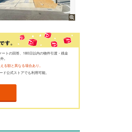
ケートの回答、180日以内の物件引渡・残金
象外。
らえる額と異なる場合あり。
ayカード公式ストアでも利用可能。