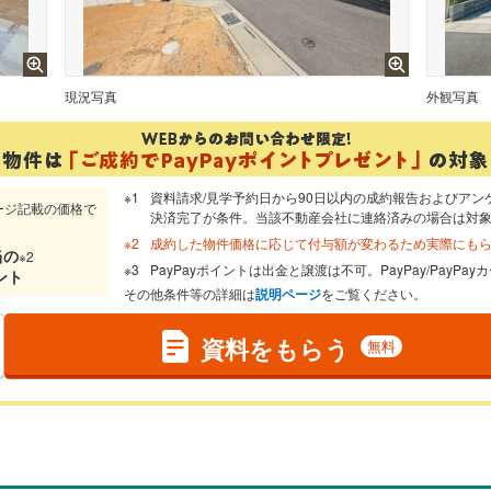
現況写真
外観写真
資料請求/見学予約日から90日以内の成約報告およびアン
ージ記載の価格で
決済完了が条件。当該不動産会社に連絡済みの場合は対
成約した物件価格に応じて付与額が変わるため実際にも
当
の
※2
PayPayポイントは出金と譲渡は不可。PayPay/PayP
ント
その他条件等の詳細は
説明ページ
をご覧ください。
資料をもらう
無料