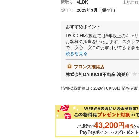
間取り
4LDK
土地面積
2023年3月（築4年）
築年月
おすすめポイント
DAIKICHI不動産では5年以上の
お客様の担当をいたします。スタッフ
で、安心、安全のお取引ができる事
続きを見る
ブロンズ推奨店
株式会社DAIKICHI不動産 鴻巣店
情報掲載開始日：2026年6月30日 情報更新日
43,200
円
ご成約で
相当
の
PayPayポイント
プレゼント
※3