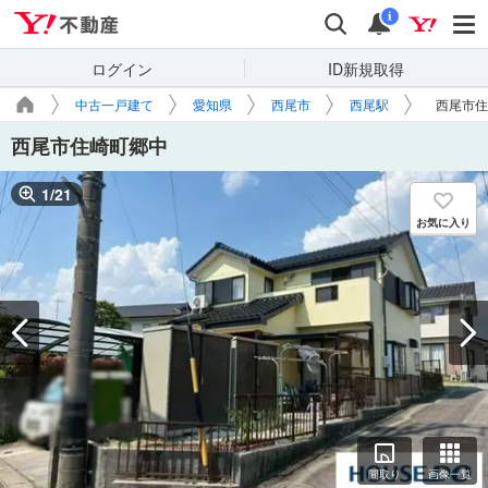
Yahoo!不動産
検索
通知
i
ログイン
ID新規取得
中古一戸建て
愛知県
西尾市
西尾駅
西尾市住
西尾市住崎町郷中
1
/
21
お気に入り
間取り
画像一覧