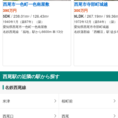
西尾市一色町一色南屋敷
西尾市寺部町城越
390万円
300万円
5DK
/ 238.01m
/ 126.43m
9LDK
/ 267.19m
/ 99.36
2
2
2
1940年1月（築87年）（築）
1972年12月（築54年）（築）
愛知県西尾市一色町一色南屋敷
愛知県西尾市寺部町城越
名鉄西尾線 「福地」駅から6600m 車:13分
名鉄蒲郡線 「西幡豆」駅 徒歩
西尾駅の近隣の駅から探す
名鉄西尾線
米津
桜町前
西尾口
西尾