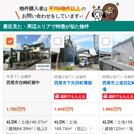
物件購入者
平均6物件以上
は
の
お問い合わせをしています
※1
最近見た・周辺エリアで特徴が似た物件
今見ている物件
特徴が似ている物件
特徴が似ている物
西尾市住崎町郷中
西尾市下矢田町薄畑
西尾市上道目記
場
成約でもらえる
成約でもらえる
1,780万円
1,949万円
1,999万円
4LDK
/
土地146.37m²
4LDK
/
土地
4LDK
/
土地158.
/
建物94.39m²
/
地上2
168.74m²（登記）
/
/
建物122m²
/
地