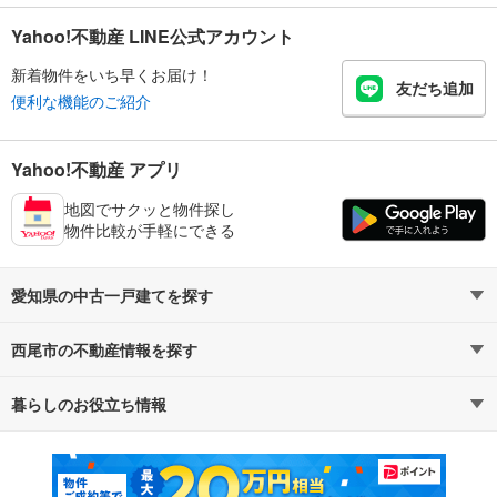
Yahoo!不動産 LINE公式アカウント
新着物件をいち早くお届け！
友だち追加
便利な機能のご紹介
Yahoo!不動産 アプリ
地図でサクッと物件探し
物件比較が手軽にできる
愛知県の中古一戸建てを探す
西尾市の不動産情報を探す
路線・駅から探す
地域から探す
暮らしのお役立ち情報
不動産・住宅
賃貸住宅
通勤・通学時間から探す
地図から探す
マンションカタログ
教えて！住まいの先生
新築マンション
中古マンション