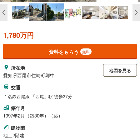
1,780万円
資料をもらう
無料
所在地
地図を見る
愛知県西尾市住崎町郷中
交通
名鉄西尾線 「西尾」駅 徒歩27分
築年月
1997年2月（築30年）（築）
建物階
地上2階建