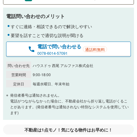
支払いの目安をシミュレーションすることができます。
電話問い合わせのメリット
％
金利
すぐに連絡・相談できるので解決しやすい
要望を話すことで適切な説明が聞ける
電話で問い合わせる
通話料無料
0.01%
14.99%
0078-6014-57091
問い合わせ先
ハウスドゥ 西尾 アルファス株式会社
返済期間
営業時間
9:00-18:00
一般的には最長35年まで借り入れ可能です。多くの金融機関
定休日
毎週水曜日、年末年始
が完済時の年齢は80歳までを条件としています。
万円
頭金
発信者番号は通知されません。
閉じる
電話がつながらなかった場合に、不動産会社から折り返し電話がくるこ
とがあります。(発信者番号は通知されない特別なシステムを使用してい
ます)
0万円
1,780万円
自己資金から住宅購入にかけられる金額を入力してくださ
不動産は1点モノ！気になる物件はお早めに！
い。一般的には物件価格の2割までが目安です。