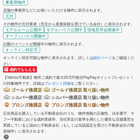
事業用物件
店舗や事務所などにお使いいただける物件に表示されます。
元付
その物件の元付業者（売主から直接依頼を受けている会社）に表示されます。
モデルルーム公開中
モデルハウス公開中
現地見学会開催中
オープンハウス開催中
記載のイベントが開催中の物件に表示されます。
オンライン対応可
オンライン対応可能な物件に表示されます。詳しくは
紹介ページ
をご確認くだ
さい。
成約でもらえる
【Yahoo!不動産】物件ご成約で最大20万円相当PayPayポイントプレゼント！
の対象物件です。詳細は
プレゼント詳細
をご覧ください。
ゴールド推奨店
ゴールド推奨店 取り扱い物件
シルバー推奨店
シルバー推奨店 取り扱い物件
ブロンズ推奨店
ブロンズ推奨店 取り扱い物件
広告商品を購入している不動産会社のうち、物件情報の正確性、法令遵守、ヤ
フー不動産における成約実績等、当社所定の基準を満たした優良な店舗運営を
実践していると認めた不動産会社（もしくは当該認定を受けた不動産会社の取
扱物件）に表示されます。