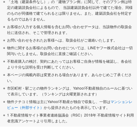
「土地（建築条件なし）」の「建物プラン例」に関して、そのプラン例は特
定の建築請負会社によるもので、 当該建築請負会社以外で建てた場合、同様
のものが同価格で建てられるとは限りません。また、建築請負会社を特定す
るものではありません。
お客様が入力する個人情報を含むお問い合わせデータは、当該物件の取扱会
社に送信され、そこで管理されます。
お問い合わせをされたお客様へは、取扱会社がご連絡いたします。
物件に関するお客様のお問い合わせについては、LINEヤフー株式会社は一切
関与いたしません。取扱会社に直接ご確認ください。
不動産購入の検討、契約にあたってはお客様ご自身が情報を確認し、各会社
より十分な説明を受け判断してください。
本ページの掲載内容は変更される場合があります。あらかじめご了承くださ
い。
市区町村・駅ごとの物件ランキングは、Yahoo!不動産独自のルールに基づい
て表示しています。（ランキングは火曜更新されます）
物件クチコミ情報は主にYahoo!不動産が独自で収集し、一部は
マンションレ
ビュー（外部サイト）
から提供されたものを表示しています。
1 不動産情報サイト事業者連絡協議会（RSC）2018年 不動産情報サイト利用
者意識アンケートより引用しました。