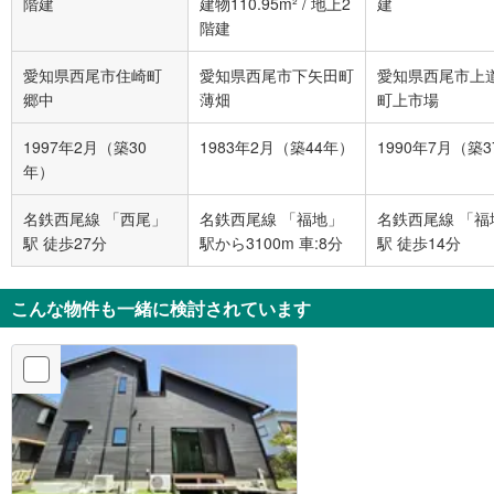
階建
建物110.95m²
/
地上2
建
階建
愛知県西尾市住崎町
愛知県西尾市下矢田町
愛知県西尾市上
郷中
薄畑
町上市場
1997年2月（築30
1983年2月（築44年）
1990年7月（築
年）
名鉄西尾線 「西尾」
名鉄西尾線 「福地」
名鉄西尾線 「福
駅 徒歩27分
駅から3100m 車:8分
駅 徒歩14分
こんな物件も一緒に検討されています