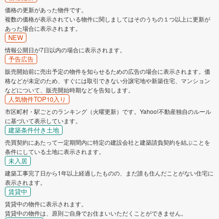
価格の更新があった物件です。
複数の価格が表示されている物件に関しましてはそのうちの１つ以上に更新が
あった場合に表示されます。
NEW
情報公開日が7日以内の場合に表示されます。
予告広告
販売開始前に売出予定の物件を知らせるための広告の場合に表示されます。価
格などが未定のため、すぐには取引できない分譲宅地や新築住宅、マンション
などについて、販売開始時期などを告知します。
人気物件TOP10入り
市区町村・駅ごとのランキング（火曜更新）です。Yahoo!不動産独自のルール
に基づいて表示しています。
建築条件付き土地
売買契約にあたって一定期間内に特定の建設会社と建築請負契約を結ぶことを
条件にしている土地に表示されます。
未入居
建築工事完了日から1年以上経過したものの、まだ誰も住んだことがない住宅に
表示されます。
賃貸中
賃貸中の物件に表示されます。
賃貸中の物件は、原則ご自身でお住まいいただくことができません。