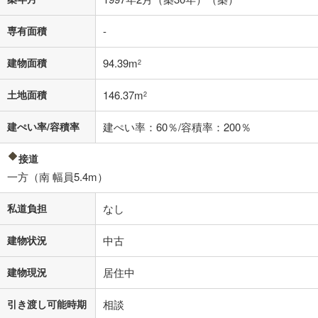
不動産会社に購入相談をする
無料
専有面積
-
閉じる
建物面積
94.39m
2
土地面積
146.37m
2
建ぺい率/容積率
建ぺい率：60％/容積率：200％
接道
一方（南 幅員5.4m）
私道負担
なし
建物状況
中古
建物現況
居住中
引き渡し可能時期
相談