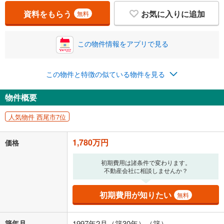
万円
ボーナス
閉じる
/回
資料をもらう
お気に入りに追加
無料
この物件情報をアプリで見る
0円
1,780万円
年2回払いを想定しています。毎月の返済額に加えて、ボー
ナス時の増額分（1回分）を入力してください。
この物件と特徴の似ている物件を見る
ボーナス払いの限度額は金融機関によって異なります。
46,206
円
/月
物件概要
月々の返済額
閉じる
人気物件 西尾市7位
「金利」については、ご利用を予定されている金融機関等にご確認の
上、ご自身での入力をお願いいたします。初期設定で自動入力されてい
1,780万円
価格
る値は、実際の金融機関等における貸出金利とは何ら関係がなく、実際
の金融機関等における貸出金利を何ら保証するものではありません。返
済方法「元利均等返済」にて算出しております。入力された金利を35年
初期費用は諸条件で変わります。
不動産会社に相談しませんか？
適用した場合の計算結果を表示しています。
その他月額費用や、初期費用がかかります。ご注意ください。実際にお
借り入れの際は各金融機関等に、必ずご自身でご確認をお願いいたしま
初期費用が知りたい
無料
す。
条件によってお借り入れができないことがあります。
築年月
1997年2月（築30年）（築）