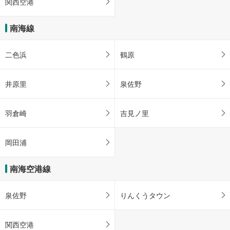
関西空港
南海線
二色浜
鶴原
井原里
泉佐野
羽倉崎
吉見ノ里
岡田浦
南海空港線
泉佐野
りんくうタウン
関西空港