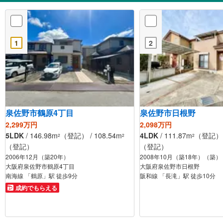
1
2
泉佐野市鶴原4丁目
泉佐野市日根野
2,299万円
2,098万円
5LDK
/ 146.98m
（登記） / 108.54m
4LDK
/ 111.87m
（登記） /
2
2
2
（登記）
（登記）
2006年12月（築20年）
2008年10月（築18年）（築）
大阪府泉佐野市鶴原4丁目
大阪府泉佐野市日根野
南海線 「鶴原」駅 徒歩9分
阪和線 「長滝」駅 徒歩10分
成約でもらえる