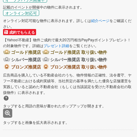
記載のイベントが開催中の物件に表示されます。
オンライン対応可
オンライン対応可能な物件に表示されます。詳しくは
紹介ページ
をご確認くだ
さい。
成約でもらえる
【Yahoo!不動産】物件ご成約で最大20万円相当PayPayポイントプレゼント！
の対象物件です。詳細は
プレゼント詳細
をご覧ください。
ゴールド推奨店
ゴールド推奨店 取り扱い物件
シルバー推奨店
シルバー推奨店 取り扱い物件
ブロンズ推奨店
ブロンズ推奨店 取り扱い物件
広告商品を購入している不動産会社のうち、物件情報の正確性、法令遵守、ヤ
フー不動産における成約実績等、当社所定の基準を満たした優良な店舗運営を
実践していると認めた不動産会社（もしくは当該認定を受けた不動産会社の取
扱物件）に表示されます。
タップすると用語の意味が書かれたポップアップが開きます。
タップすると画像を拡大表示されます。