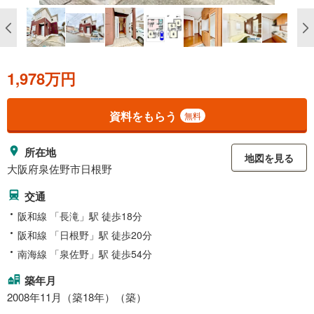
1,978万円
資料をもらう
無料
所在地
地図を見る
大阪府泉佐野市日根野
交通
阪和線 「長滝」駅 徒歩18分
阪和線 「日根野」駅 徒歩20分
南海線 「泉佐野」駅 徒歩54分
築年月
2008年11月（築18年）（築）