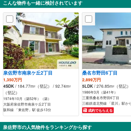
こんな物件も一緒に検討されています
泉佐野市南泉ケ丘2丁目
桑名市野田6丁目
1,350万円
2,899万円
4SDK
/ 184.77m
（登記） / 92.74m
5LDK
/ 276.85m
（登記） /
2
2
2
（登記）
1986年3月（築41年）
三重県桑名市野田6丁目
1974年10月（築52年）（築）
大阪府泉佐野市南泉ケ丘2丁目
阪和線 「東佐野」駅 徒歩13分
成約でもらえる
泉佐野市の人気物件をランキングから探す