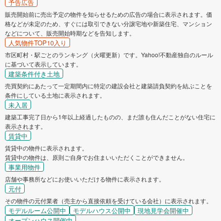
予告広告
販売開始前に売出予定の物件を知らせるための広告の場合に表示されます。価
格などが未定のため、すぐには取引できない分譲宅地や新築住宅、マンション
などについて、販売開始時期などを告知します。
人気物件TOP10入り
市区町村・駅ごとのランキング（火曜更新）です。Yahoo!不動産独自のルール
に基づいて表示しています。
建築条件付き土地
売買契約にあたって一定期間内に特定の建設会社と建築請負契約を結ぶことを
条件にしている土地に表示されます。
未入居
建築工事完了日から1年以上経過したものの、まだ誰も住んだことがない住宅に
表示されます。
賃貸中
賃貸中の物件に表示されます。
賃貸中の物件は、原則ご自身でお住まいいただくことができません。
事業用物件
店舗や事務所などにお使いいただける物件に表示されます。
元付
その物件の元付業者（売主から直接依頼を受けている会社）に表示されます。
モデルルーム公開中
モデルハウス公開中
現地見学会開催中
オープンハウス開催中