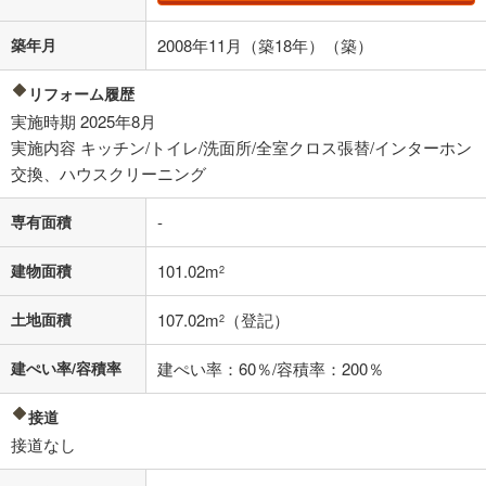
条件によってお借り入れができないことがあります。
築年月
2008年11月（築18年）（築）
不動産会社に購入相談をする
無料
リフォーム履歴
実施時期 2025年8月
閉じる
実施内容 キッチン/トイレ/洗面所/全室クロス張替/インターホン
交換、ハウスクリーニング
専有面積
-
建物面積
101.02m
2
土地面積
107.02m
（登記）
2
建ぺい率/容積率
建ぺい率：60％/容積率：200％
接道
接道なし