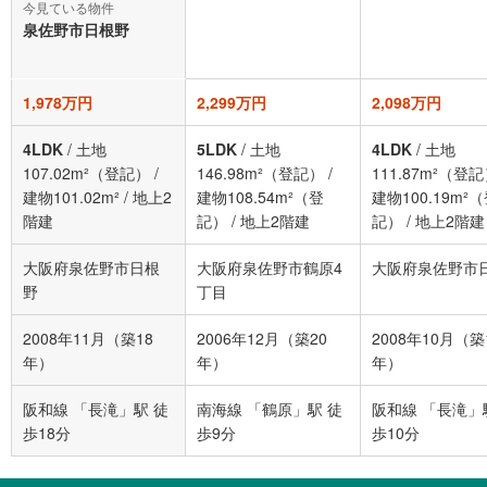
今見ている物件
泉佐野市日根野
1,978万円
2,299万円
2,098万円
4LDK
/
土地
5LDK
/
土地
4LDK
/
土地
107.02m²（登記）
/
146.98m²（登記）
/
111.87m²（登
建物101.02m²
/
地上2
建物108.54m²（登
建物100.19m²
階建
記）
/
地上2階建
記）
/
地上2階建
大阪府泉佐野市日根
大阪府泉佐野市鶴原4
大阪府泉佐野市
野
丁目
2008年11月（築18
2006年12月（築20
2008年10月（築
年）
年）
年）
阪和線 「長滝」駅 徒
南海線 「鶴原」駅 徒
阪和線 「長滝」
歩18分
歩9分
歩10分