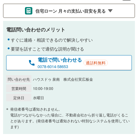
住宅ローン 月々の支払い目安を見る
支払いの目安をシミュレーションすることができます。
電話問い合わせのメリット
％
金利
すぐに連絡・相談できるので解決しやすい
要望を話すことで適切な説明が聞ける
電話で問い合わせる
通話料無料
0.01%
14.99%
0078-6014-58653
問い合わせ先
ハウスドゥ 泉南 株式会社実広板金
返済期間
営業時間
10:00-19:00
一般的には最長35年まで借り入れ可能です。多くの金融機関
定休日
水曜日
が完済時の年齢は80歳までを条件としています。
万円
頭金
発信者番号は通知されません。
閉じる
電話がつながらなかった場合に、不動産会社から折り返し電話がくるこ
とがあります。(発信者番号は通知されない特別なシステムを使用してい
ます)
0万円
1,978万円