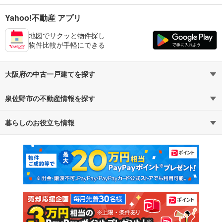
Yahoo!不動産 アプリ
地図でサクッと物件探し
物件比較が手軽にできる
大阪府の中古一戸建てを探す
泉佐野市の不動産情報を探す
路線・駅から探す
地域から探す
暮らしのお役立ち情報
不動産・住宅
賃貸住宅
通勤・通学時間から探す
地図から探す
マンションカタログ
教えて！住まいの先生
新築マンション
中古マンション
新築一戸建て
中古一戸建て
注文住宅
土地