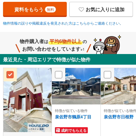
資料をもらう
お気に入りに追加
無料
物件情報の誤りや掲載違反を発見された方はこちらからご連絡ください。
物件購入者
平均6物件以上
は
の
お問い合わせをしています
※1
最近見た・周辺エリアで特徴が似た物件
特徴が似ている物件
特徴が似ている物
泉佐野市鶴原4丁目
泉佐野市日根野
成約でもらえる