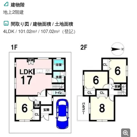
建物階
地上2階建
間取り図 / 建物面積 / 土地面積
4LDK / 101.02m
/ 107.02m
（登記）
2
2