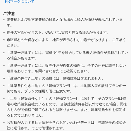
PRマークについて
ご注意
消費税および地方消費税の対象となる場合は税込み価格が表示されていま
す。
物件の写真やイラスト、CGなどは実際と異なる場合があります。
市区町村の合併などにより、地図が表示されない場合があります。ご了承く
ださい。
「新築一戸建て」には、完成後1年を経過している未入居物件が掲載されてい
る場合があります。
「新築一戸建て」には、販売住戸が複数の物件は、全ての住戸に該当しない
項目もあります。各問い合わせ先にご確認ください。
「建築条件付き土地」の価格には、建物価格は含まれません。
「建築条件付き土地」の「建物プラン例」は、土地購入者の設計プランの一
例であり、プランの採用可否は任意です。
「土地（建築条件なし）」の「建物プラン例」に関して、そのプラン例は特
定の建築請負会社によるもので、 当該建築請負会社以外で建てた場合、同様
のものが同価格で建てられるとは限りません。また、建築請負会社を特定す
るものではありません。
お客様が入力する個人情報を含むお問い合わせデータは、当該物件の取扱会
社に送信され、そこで管理されます。