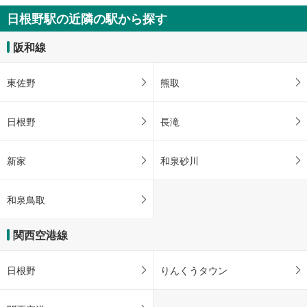
日根野駅の近隣の駅から探す
阪和線
東佐野
熊取
日根野
長滝
新家
和泉砂川
和泉鳥取
関西空港線
日根野
りんくうタウン