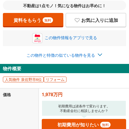
自己資金から住宅購入にかけられる金額を入力してくださ
不動産は1点モノ！気になる物件はお早めに！
い。一般的には物件価格の2割までが目安です。
万円
ボーナス
閉じる
/回
資料をもらう
お気に入りに追加
無料
この物件情報をアプリで見る
0円
1,978万円
年2回払いを想定しています。毎月の返済額に加えて、ボー
ナス時の増額分（1回分）を入力してください。
この物件と特徴の似ている物件を見る
ボーナス払いの限度額は金融機関によって異なります。
51,345
円
/月
物件概要
月々の返済額
閉じる
人気物件 泉佐野市6位
リフォーム
「金利」については、ご利用を予定されている金融機関等にご確認の
上、ご自身での入力をお願いいたします。初期設定で自動入力されてい
1,978万円
価格
る値は、実際の金融機関等における貸出金利とは何ら関係がなく、実際
の金融機関等における貸出金利を何ら保証するものではありません。返
済方法「元利均等返済」にて算出しております。入力された金利を35年
初期費用は諸条件で変わります。
不動産会社に相談しませんか？
適用した場合の計算結果を表示しています。
その他月額費用や、初期費用がかかります。ご注意ください。実際にお
借り入れの際は各金融機関等に、必ずご自身でご確認をお願いいたしま
初期費用が知りたい
無料
す。