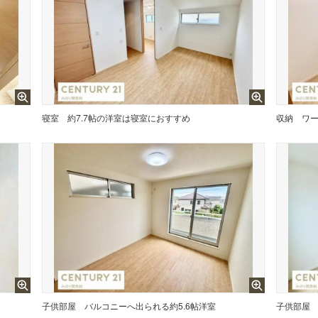
寝室
約7.7帖の洋室は寝室におすすめ
収納
ワ
子供部屋
バルコニーへ出られる約5.6帖洋室
子供部屋