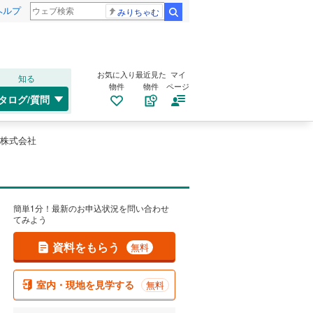
ヘルプ
みりちゃむ
検索
お気に入り
最近見た
マイ
知る
物件
物件
ページ
タログ/質問
株式会社
簡単1分！最新のお申込状況を問い合わせ
てみよう
資料をもらう
無料
室内・現地を見学する
無料