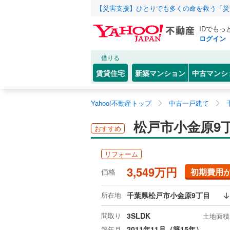
【災害支援】ひとりでも多くの命を救う「災
IDでもっ
ログイン
借りる
賃貸住宅
新築マンション
中古マンシ
Yahoo!不動産トップ
中古一戸建て
松戸市小金原9
おすすめ
リフォーム
3,549万円
初期費用
価格
所在地
千葉県松戸市小金原9丁目
間取り
3SLDK
土地面積
2011年11月（築15年）
築年月