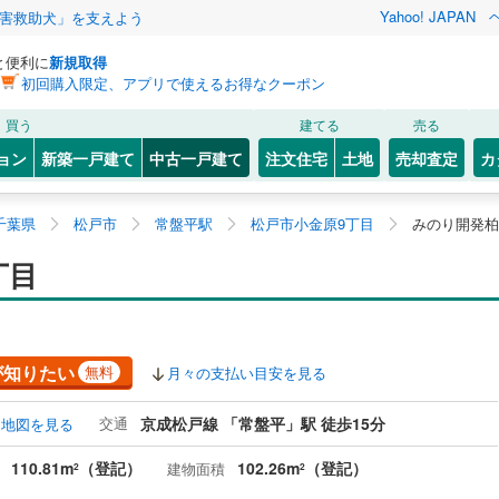
Yahoo! JAPAN
害救助犬」を支えよう
と便利に
新規取得
初回購入限定、アプリで使えるお得なクーポン
買う
建てる
売る
ョン
新築一戸建て
中古一戸建て
注文住宅
土地
売却査定
カ
千葉県
松戸市
常盤平駅
松戸市小金原9丁目
みのり開発柏
丁目
が知りたい
無料
月々の支払い目安を見る
交通
京成松戸線 「常盤平」駅 徒歩15分
地図を見る
110.81m
（登記）
102.26m
（登記）
建物面積
2
2