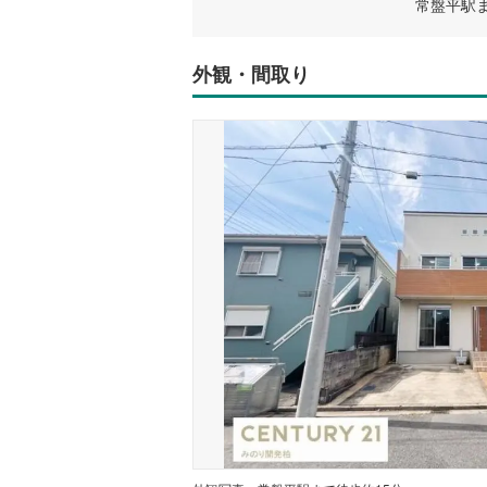
常盤平駅ま
外観・間取り