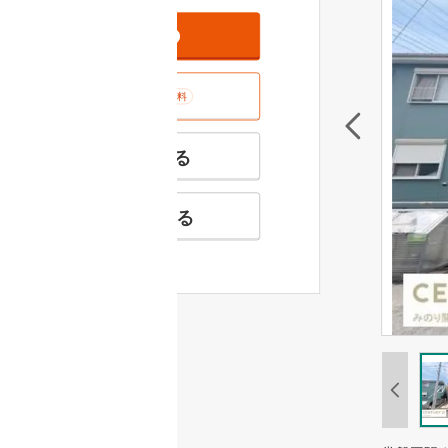
資料をもらう
無料
室内･現地を見学する
無料
特徴の似た物件を見る
お気に入りに追加する