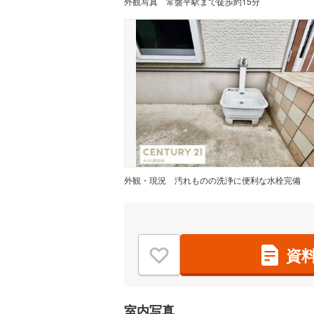
外観写真
常盤平駅まで徒歩約15分
外観・現況
汚れものの洗浄に便利な水栓完備
資
室内写真