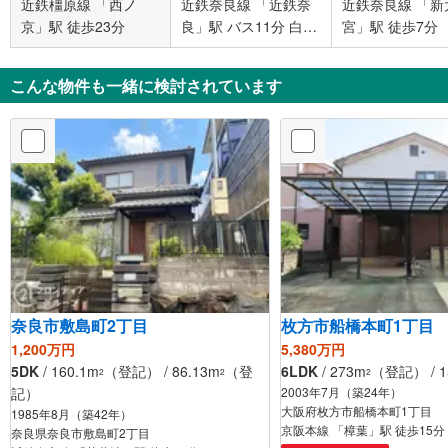
近鉄橿原線 「西ノ
近鉄奈良線 「近鉄奈
近鉄奈良線 「新
京」駅 徒歩23分
良」駅 バス11分 白毫
宮」駅 徒歩7分
寺 バス停下車 徒歩5
分
こんな物件も一緒に検討されています
奈良市敷島町2丁目
枚方市船橋本町1丁目
1,200万円
5,380万円
5DK
/ 160.1m
（登記） / 86.13m
（登
6LDK
/ 273m
（登記） / 1
2
2
2
記）
2003年7月（築24年）
大阪府枚方市船橋本町1丁目
1985年8月（築42年）
京阪本線 「樟葉」駅 徒歩15分
奈良県奈良市敷島町2丁目