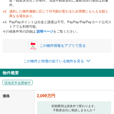
渡・残金決済完了が条件。当該不動産会社に連絡済みの場合は対象
外。
成約した物件価格に応じて付与額が変わるため実際にもらえる額と
0万円
2,099万円
異なる場合あり。
自己資金から住宅購入にかけられる金額を入力してくださ
PayPayポイントは出金と譲渡は不可。PayPay/PayPayカード公式ス
い。一般的には物件価格の2割までが目安です。
万円
トアでも利用可能。
ボーナス
閉じる
/回
その他条件等の詳細は
説明ページ
をご覧ください。
この物件情報をアプリで見る
0円
2,099万円
年2回払いを想定しています。毎月の返済額に加えて、ボー
この物件と特徴の似ている物件を見る
ナス時の増額分（1回分）を入力してください。
ボーナス払いの限度額は金融機関によって異なります。
物件概要
54,486
円
/月
月々の返済額
閉じる
現地見学会開催中
「金利」については、ご利用を予定されている金融機関等にご確認の
上、ご自身での入力をお願いいたします。初期設定で自動入力されてい
2,099万円
価格
る値は、実際の金融機関等における貸出金利とは何ら関係がなく、実際
の金融機関等における貸出金利を何ら保証するものではありません。返
初期費用は諸条件で変わります。
済方法「元利均等返済」にて算出しております。入力された金利を35年
不動産会社に相談しませんか？
適用した場合の計算結果を表示しています。