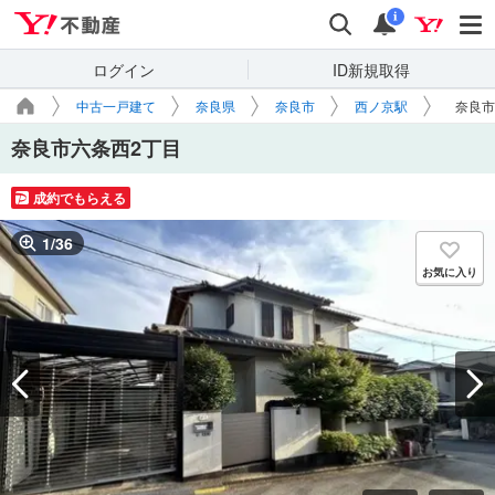
Yahoo!不動産
検索
通知
i
ログイン
ID新規取得
中古一戸建て
奈良県
奈良市
西ノ京駅
奈良市
奈良市六条西2丁目
成約でもらえる
1
/
36
お気に入り