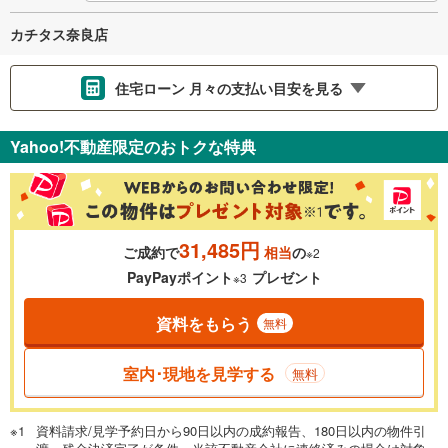
カチタス奈良店
住宅ローン 月々の支払い目安を見る
支払いの目安をシミュレーションすることができます。
Yahoo!不動産限定のおトクな特典
％
金利
31,485円
ご成約で
相当
の
※2
0.01%
14.99%
PayPayポイント
プレゼント
※3
資料をもらう
無料
返済期間
一般的には最長35年まで借り入れ可能です。多くの金融機関
室内･現地を見学する
無料
が完済時の年齢は80歳までを条件としています。
万円
頭金
閉じる
資料請求/見学予約日から90日以内の成約報告、180日以内の物件引