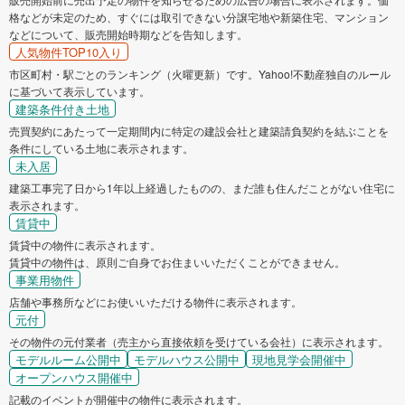
格などが未定のため、すぐには取引できない分譲宅地や新築住宅、マンション
などについて、販売開始時期などを告知します。
人気物件TOP10入り
市区町村・駅ごとのランキング（火曜更新）です。Yahoo!不動産独自のルール
に基づいて表示しています。
建築条件付き土地
売買契約にあたって一定期間内に特定の建設会社と建築請負契約を結ぶことを
条件にしている土地に表示されます。
未入居
建築工事完了日から1年以上経過したものの、まだ誰も住んだことがない住宅に
表示されます。
賃貸中
賃貸中の物件に表示されます。
賃貸中の物件は、原則ご自身でお住まいいただくことができません。
事業用物件
店舗や事務所などにお使いいただける物件に表示されます。
元付
その物件の元付業者（売主から直接依頼を受けている会社）に表示されます。
モデルルーム公開中
モデルハウス公開中
現地見学会開催中
オープンハウス開催中
記載のイベントが開催中の物件に表示されます。