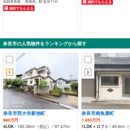
近鉄奈良線 「菖蒲池」駅 徒歩11分
成約でもらえる
成約でもらえる
奈良市の人気物件をランキングから探す
1
2
奈良市西大寺新池町
奈良市南魚屋町
980万円
1,450万円
4LDK
/ 160.38m
（登記） / 87.27m
1LDK＋ロフト
/ 49.6m
（
2
2
2