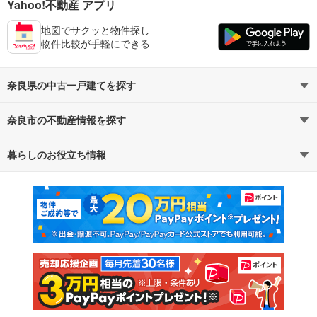
Yahoo!不動産 アプリ
地図でサクッと物件探し
物件比較が手軽にできる
奈良県の中古一戸建てを探す
奈良市の不動産情報を探す
路線・駅から探す
地域から探す
暮らしのお役立ち情報
不動産・住宅
賃貸住宅
通勤・通学時間から探す
地図から探す
マンションカタログ
教えて！住まいの先生
新築マンション
中古マンション
新築一戸建て
中古一戸建て
注文住宅
土地
売却査定