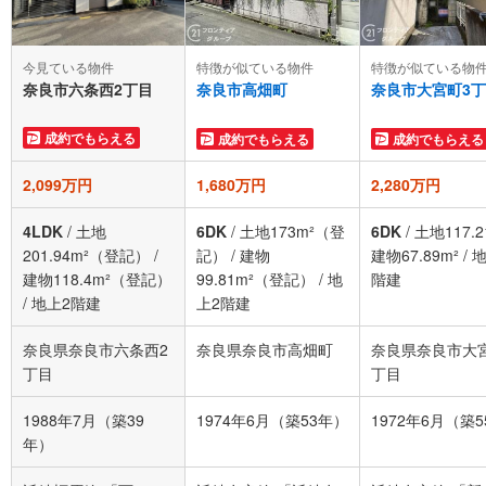
今見ている物件
特徴が似ている物
特徴が似ている物件
奈良市六条西2丁目
奈良市大宮町3
奈良市高畑町
成約でもらえる
成約でもらえる
成約でもらえる
2,099万円
1,680万円
2,280万円
4LDK
/
土地
6DK
/
土地173m²（登
6DK
/
土地117.2
201.94m²（登記）
/
記）
/
建物
建物67.89m²
/
地
建物118.4m²（登記）
99.81m²（登記）
/
地
階建
/
地上2階建
上2階建
奈良県奈良市六条西2
奈良県奈良市高畑町
奈良県奈良市大
丁目
丁目
1988年7月（築39
1974年6月（築53年）
1972年6月（築
年）