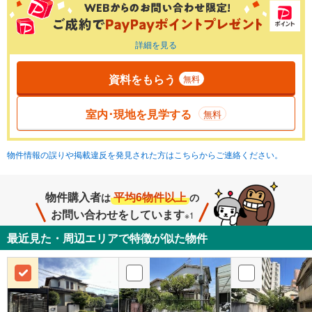
詳細を見る
資料をもらう
無料
室内･現地を見学する
無料
物件情報の誤りや掲載違反を発見された方はこちらからご連絡ください。
物件購入者
平均6物件以上
は
の
お問い合わせをしています
※1
最近見た・周辺エリアで特徴が似た物件