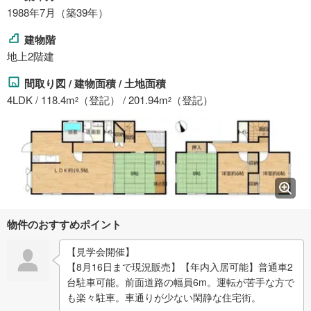
1988年7月（築39年）
建物階
地上2階建
間取り図 / 建物面積 / 土地面積
4LDK / 118.4m
（登記） / 201.94m
（登記）
2
2
物件のおすすめポイント
【見学会開催】
【8月16日まで現況販売】【年内入居可能】普通車2
台駐車可能。前面道路の幅員6m。運転が苦手な方で
も楽々駐車。車通りが少ない閑静な住宅街。