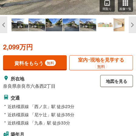
間取り
画像一覧
2,099万円
室内･現地を見学する
資料をもらう
無料
無料
所在地
地図を見る
奈良県奈良市六条西2丁目
交通
近鉄橿原線 「西ノ京」駅 徒歩23分
近鉄橿原線 「尼ケ辻」駅 徒歩35分
近鉄橿原線 「九条」駅 徒歩33分
築年月