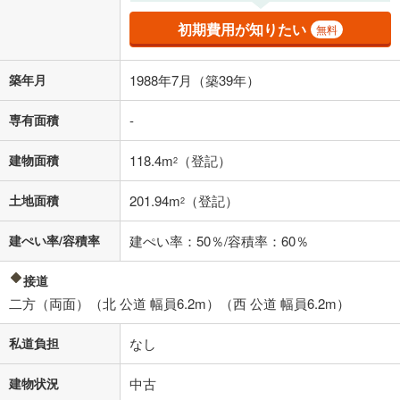
その他月額費用や、初期費用がかかります。ご注意ください。実際にお
借り入れの際は各金融機関等に、必ずご自身でご確認をお願いいたしま
初期費用が知りたい
無料
す。
条件によってお借り入れができないことがあります。
築年月
1988年7月（築39年）
不動産会社に購入相談をする
無料
専有面積
-
閉じる
建物面積
118.4m
（登記）
2
土地面積
201.94m
（登記）
2
建ぺい率/容積率
建ぺい率：50％/容積率：60％
接道
二方（両面）（北 公道 幅員6.2m）（西 公道 幅員6.2m）
私道負担
なし
建物状況
中古