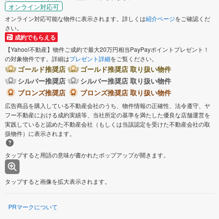
オンライン対応可
オンライン対応可能な物件に表示されます。詳しくは
紹介ページ
をご確認くだ
さい。
成約でもらえる
【Yahoo!不動産】物件ご成約で最大20万円相当PayPayポイントプレゼント！
の対象物件です。詳細は
プレゼント詳細
をご覧ください。
ゴールド推奨店
ゴールド推奨店 取り扱い物件
シルバー推奨店
シルバー推奨店 取り扱い物件
ブロンズ推奨店
ブロンズ推奨店 取り扱い物件
広告商品を購入している不動産会社のうち、物件情報の正確性、法令遵守、ヤ
フー不動産における成約実績等、当社所定の基準を満たした優良な店舗運営を
実践していると認めた不動産会社（もしくは当該認定を受けた不動産会社の取
扱物件）に表示されます。
タップすると用語の意味が書かれたポップアップが開きます。
タップすると画像を拡大表示されます。
PRマークについて