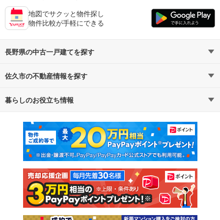
地図でサクッと物件探し
物件比較が手軽にできる
長野県の中古一戸建てを探す
佐久市の不動産情報を探す
路線・駅から探す
地域から探す
暮らしのお役立ち情報
不動産・住宅
賃貸住宅
通勤・通学時間から探す
地図から探す
マンションカタログ
教えて！住まいの先生
新築マンション
中古マンション
新築一戸建て
中古一戸建て
注文住宅
土地
売却査定