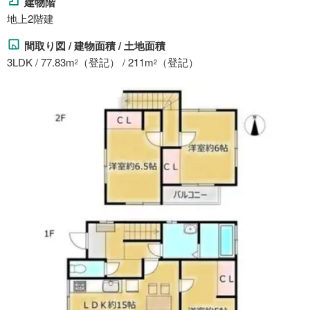
建物階
地上2階建
間取り図 / 建物面積 / 土地面積
3LDK / 77.83m
（登記） / 211m
（登記）
2
2