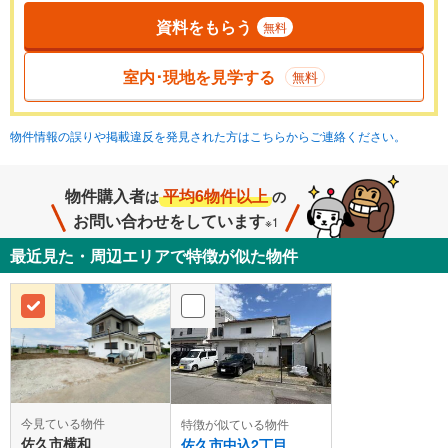
資料をもらう
無料
室内･現地を見学する
無料
物件情報の誤りや掲載違反を発見された方はこちらからご連絡ください。
物件購入者
平均6物件以上
は
の
お問い合わせをしています
※1
最近見た・周辺エリアで特徴が似た物件
今見ている物件
特徴が似ている物件
佐久市横和
佐久市中込2丁目