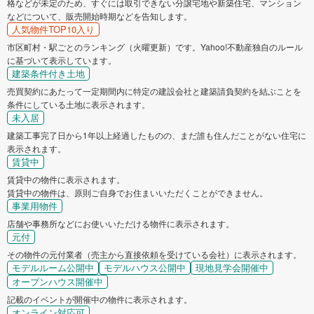
格などが未定のため、すぐには取引できない分譲宅地や新築住宅、マンション
などについて、販売開始時期などを告知します。
人気物件TOP10入り
市区町村・駅ごとのランキング（火曜更新）です。Yahoo!不動産独自のルール
に基づいて表示しています。
建築条件付き土地
売買契約にあたって一定期間内に特定の建設会社と建築請負契約を結ぶことを
条件にしている土地に表示されます。
未入居
建築工事完了日から1年以上経過したものの、まだ誰も住んだことがない住宅に
表示されます。
賃貸中
賃貸中の物件に表示されます。
賃貸中の物件は、原則ご自身でお住まいいただくことができません。
事業用物件
店舗や事務所などにお使いいただける物件に表示されます。
元付
その物件の元付業者（売主から直接依頼を受けている会社）に表示されます。
モデルルーム公開中
モデルハウス公開中
現地見学会開催中
オープンハウス開催中
記載のイベントが開催中の物件に表示されます。
オンライン対応可