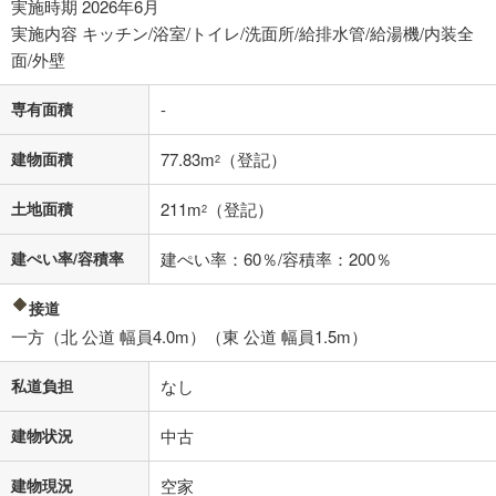
実施時期 2026年6月
閉じる
実施内容 キッチン/浴室/トイレ/洗面所/給排水管/給湯機/内装全
面/外壁
専有面積
-
建物面積
77.83m
（登記）
2
土地面積
211m
（登記）
2
建ぺい率/容積率
建ぺい率：60％/容積率：200％
接道
一方（北 公道 幅員4.0m）（東 公道 幅員1.5m）
私道負担
なし
建物状況
中古
建物現況
空家