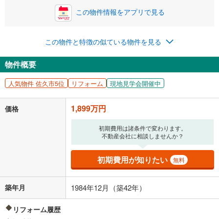
この物件情報をアプリで見る
0円
1,899万円
年2回払いを想定しています。毎月の返済額に加えて、ボー
この物件と特徴の似ている物件を見る
ナス時の増額分（1回分）を入力してください。
ボーナス払いの限度額は金融機関によって異なります。
物件概要
49,295
円
/月
月々の返済額
閉じる
人気物件 佐久市5位
リフォーム
現地見学会開催中
「金利」については、ご利用を予定されている金融機関等にご確認の
上、ご自身での入力をお願いいたします。初期設定で自動入力されてい
1,899万円
価格
る値は、実際の金融機関等における貸出金利とは何ら関係がなく、実際
の金融機関等における貸出金利を何ら保証するものではありません。返
初期費用は諸条件で変わります。
済方法「元利均等返済」にて算出しております。入力された金利を35年
不動産会社に相談しませんか？
適用した場合の計算結果を表示しています。
その他月額費用や、初期費用がかかります。ご注意ください。実際にお
借り入れの際は各金融機関等に、必ずご自身でご確認をお願いいたしま
初期費用が知りたい
無料
す。
条件によってお借り入れができないことがあります。
築年月
1984年12月（築42年）
不動産会社に購入相談をする
無料
リフォーム履歴