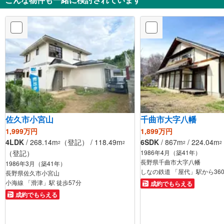
佐久市小宮山
千曲市大字八幡
1,999万円
1,899万円
4LDK
/ 268.14m
（登記） / 118.49m
6SDK
/ 867m
/ 224.04m
2
2
2
2
（登記）
1986年4月（築41年）
長野県千曲市大字八幡
1986年3月（築41年）
長野県佐久市小宮山
小海線 「滑津」駅 徒歩57分
成約でもらえる
成約でもらえる