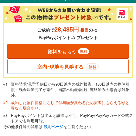
％
金利
28,485円
ご成約で
相当
の
※2
0.01%
14.99%
PayPayポイント
プレゼント
※3
資料をもらう
無料
返済期間
一般的には最長35年まで借り入れ可能です。多くの金融機関
室内･現地を見学する
無料
が完済時の年齢は80歳までを条件としています。
万円
頭金
閉じる
資料請求/見学予約日から90日以内の成約報告、180日以内の物件引
渡・残金決済完了が条件。当該不動産会社に連絡済みの場合は対象
外。
成約した物件価格に応じて付与額が変わるため実際にもらえる額と
0万円
1,899万円
異なる場合あり。
自己資金から住宅購入にかけられる金額を入力してくださ
PayPayポイントは出金と譲渡は不可。PayPay/PayPayカード公式ス
い。一般的には物件価格の2割までが目安です。
万円
トアでも利用可能。
ボーナス
閉じる
/回
その他条件等の詳細は
説明ページ
をご覧ください。