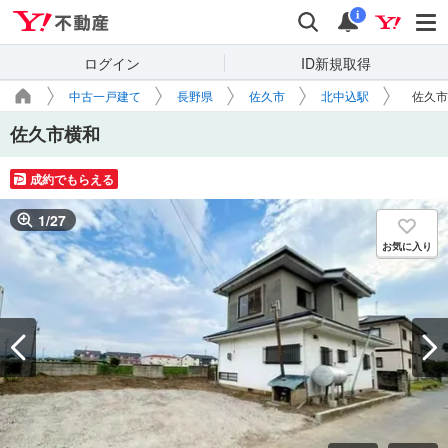
Yahoo!不動産
検索
通知
i
ログイン
ID新規取得
中古一戸建て
長野県
佐久市
北中込駅
佐久市
佐久市横和
成約でもらえる
1
/
27
お気に入り