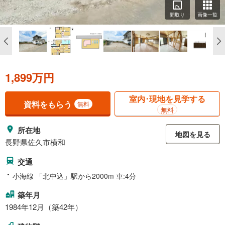
間取り
画像一覧
1,899万円
室内･現地を見学する
資料をもらう
無料
無料
所在地
地図を見る
長野県佐久市横和
交通
小海線 「北中込」駅から2000m 車:4分
築年月
1984年12月（築42年）