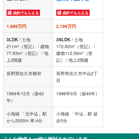
成約でもらえる
成約でもらえる
1,899万円
2,199万円
3LDK
/
土地
3SLDK
/
土地
211m²（登記）
/
建物
172.82m²（登記）
/
77.83m²（登記）
/
地
建物112.56m²（登
上2階建
記）
/
地上2階建
長野県佐久市横和
長野県佐久市中込2丁
目
1984年12月（築42
1986年9月（築40年）
年）
小海線 「北中込」駅
小海線 「中込」駅 徒
から2000m 車:4分
歩5分
こんな物件も一緒に検討されています