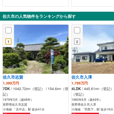
佐久市の人気物件をランキングから探す
1
2
佐久市志賀
佐久市入澤
1,399万円
1,799万円
7DK
/ 1042.72m
（登記） / 154.6m
（登
4LDK
/ 445.61m
（登記） /
2
2
2
記）
（登記）
1979年3月（築48年）
1983年6月（築44年）
長野県佐久市志賀
長野県佐久市入澤
小海線 「北中込」駅 徒歩41分
小海線 「羽黒下」駅 徒歩16分