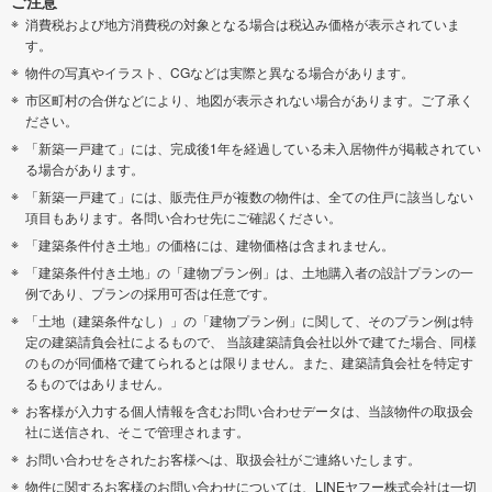
ご注意
消費税および地方消費税の対象となる場合は税込み価格が表示されていま
す。
物件の写真やイラスト、CGなどは実際と異なる場合があります。
市区町村の合併などにより、地図が表示されない場合があります。ご了承く
ださい。
「新築一戸建て」には、完成後1年を経過している未入居物件が掲載されてい
る場合があります。
「新築一戸建て」には、販売住戸が複数の物件は、全ての住戸に該当しない
項目もあります。各問い合わせ先にご確認ください。
「建築条件付き土地」の価格には、建物価格は含まれません。
「建築条件付き土地」の「建物プラン例」は、土地購入者の設計プランの一
例であり、プランの採用可否は任意です。
「土地（建築条件なし）」の「建物プラン例」に関して、そのプラン例は特
定の建築請負会社によるもので、 当該建築請負会社以外で建てた場合、同様
のものが同価格で建てられるとは限りません。また、建築請負会社を特定す
るものではありません。
お客様が入力する個人情報を含むお問い合わせデータは、当該物件の取扱会
社に送信され、そこで管理されます。
お問い合わせをされたお客様へは、取扱会社がご連絡いたします。
物件に関するお客様のお問い合わせについては、LINEヤフー株式会社は一切