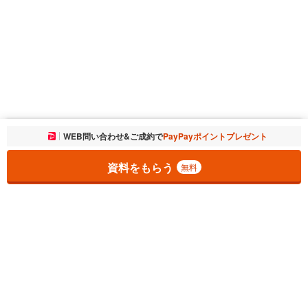
お気に入りに追加しました。
WEB問い合わせ&ご成約で
PayPayポイントプレゼント
一覧を開く
資料をもらう
無料
1
チェックした
件
をまとめて
資料をもらう
無料