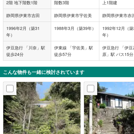
2階 地下階数1階
階数3階
上1階建
静岡県伊東市吉田
静岡県伊東市宇佐美
静岡県伊東市赤
1996年2月（築31
1988年3月（築39年）
1992年12月（築
年）
年）
伊豆急行 「川奈」駅
伊東線 「宇佐美」駅
伊豆急行 「伊豆
徒歩24分
徒歩57分
原」駅 バス15分
地運営の無料送
ス、8番 バス停
こんな物件も一緒に検討されています
徒歩1分