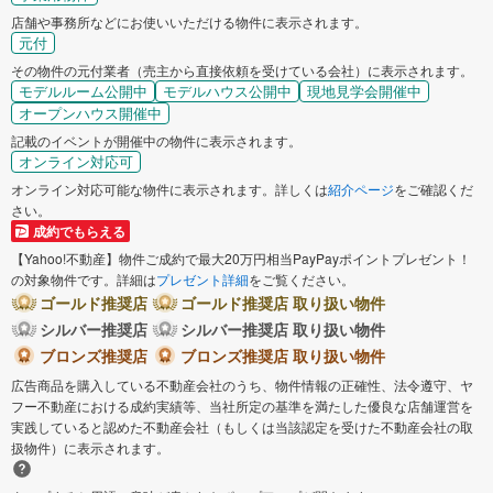
店舗や事務所などにお使いいただける物件に表示されます。
元付
その物件の元付業者（売主から直接依頼を受けている会社）に表示されます。
モデルルーム公開中
モデルハウス公開中
現地見学会開催中
オープンハウス開催中
記載のイベントが開催中の物件に表示されます。
オンライン対応可
オンライン対応可能な物件に表示されます。詳しくは
紹介ページ
をご確認くだ
さい。
成約でもらえる
【Yahoo!不動産】物件ご成約で最大20万円相当PayPayポイントプレゼント！
の対象物件です。詳細は
プレゼント詳細
をご覧ください。
ゴールド推奨店
ゴールド推奨店 取り扱い物件
シルバー推奨店
シルバー推奨店 取り扱い物件
ブロンズ推奨店
ブロンズ推奨店 取り扱い物件
広告商品を購入している不動産会社のうち、物件情報の正確性、法令遵守、ヤ
フー不動産における成約実績等、当社所定の基準を満たした優良な店舗運営を
実践していると認めた不動産会社（もしくは当該認定を受けた不動産会社の取
扱物件）に表示されます。