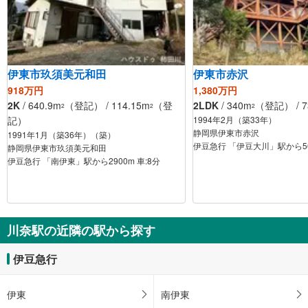
伊東市玖須美元和田
伊東市赤沢
918万円
1,380万円
2K
/ 640.9m
（登記） / 114.15m
（登
2LDK
/ 340m
（登記） / 7
2
2
2
記）
1994年2月（築33年）
静岡県伊東市赤沢
1991年1月（築36年）（築）
伊豆急行 「伊豆大川」駅から56
静岡県伊東市玖須美元和田
伊豆急行 「南伊東」駅から2900m 車:8分
川奈駅の近隣の駅から探す
伊豆急行
伊東
南伊東