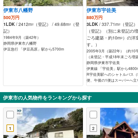
伊東市八幡野
伊東市宇佐美
500万円
880万円
1LDK
/ 2412m
（登記） / 49.68m
（登
3LDK
/ 337.71m
（登記） /
2
2
2
記）
（登記）（別に未登記の増
1984年9月（築42年）
ごろ建築・約10m
）の洋
2
静岡県伊東市八幡野
す。）
伊豆急行 「伊豆高原」駅から5700m
2005年3月（築22年）（約1
（未登記・平成18年末ごろ増
静岡県伊東市宇佐美
伊東線 「宇佐美」駅から4800m 分譲地運営
R宇佐美駅へのシャトルバス（
便、午後の1便はスーパーへ立
伊東市の人気物件をランキングから探す
1
2