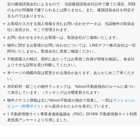
定の建築請負会社によるもので、 当該建築請負会社以外で建てた場合、同様
のものが同価格で建てられるとは限りません。また、建築請負会社を特定す
るものではありません。
お客様が入力する個人情報を含むお問い合わせデータは、当該物件の取扱会
社に送信され、そこで管理されます。
お問い合わせをされたお客様へは、取扱会社がご連絡いたします。
物件に関するお客様のお問い合わせについては、LINEヤフー株式会社は一切
関与いたしません。取扱会社に直接ご確認ください。
不動産購入の検討、契約にあたってはお客様ご自身が情報を確認し、各会社
より十分な説明を受け判断してください。
本ページの掲載内容は変更される場合があります。あらかじめご了承くださ
い。
市区町村・駅ごとの物件ランキングは、Yahoo!不動産独自のルールに基づい
て表示しています。（ランキングは火曜更新されます）
物件クチコミ情報は主にYahoo!不動産が独自で収集し、一部は
マンションレ
ビュー（外部サイト）
から提供されたものを表示しています。
1 不動産情報サイト事業者連絡協議会（RSC）2018年 不動産情報サイト利用
者意識アンケートより引用しました。