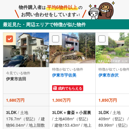
物件購入者
平均6物件以上
は
の
お問い合わせをしています
※1
最近見た・周辺エリアで特徴が似た物件
特徴が似ている物件
特徴が似ている物
今見ている物件
伊東市宇佐美
伊東市赤沢
伊東市吉田
成約でもらえる
1,680万円
1,300万円
1,850万円
3LDK
/
土地
3LDK＋書斎＋小屋裏
3LDK
/
土地
176.7m²（登記）
/
建
/
土地408m²（登記）
409m²（登記）
物96.04m²
/
地上階数
/
建物153.43m²
/
地上
89.99m²（登記