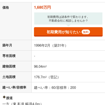
「金利」については、ご利用を予定されている金融機関等にご確認の
1,680万円
価格
上、ご自身での入力をお願いいたします。初期設定で自動入力されてい
る値は、実際の金融機関等における貸出金利とは何ら関係がなく、実際
の金融機関等における貸出金利を何ら保証するものではありません。返
初期費用は諸条件で変わります。
不動産会社に相談しませんか？
済方法「元利均等返済」にて算出しております。入力された金利を35年
適用した場合の計算結果を表示しています。
その他月額費用や、初期費用がかかります。ご注意ください。実際にお
初期費用が知りたい
無料
借り入れの際は各金融機関等に、必ずご自身でご確認をお願いいたしま
す。
条件によってお借り入れができないことがあります。
築年月
1996年2月（築31年）
不動産会社に購入相談をする
無料
専有面積
-
建物面積
96.04m
2
閉じる
土地面積
176.7m
（登記）
2
建ぺい率/容積率
建ぺい率：60/容積率：200
接道
一方（東 私道 幅員4.0m）