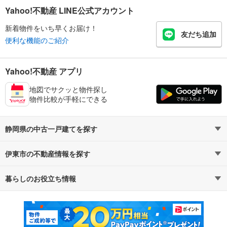
Yahoo!不動産 LINE公式アカウント
新着物件をいち早くお届け！
友だち追加
便利な機能のご紹介
Yahoo!不動産 アプリ
地図でサクッと物件探し
物件比較が手軽にできる
静岡県の中古一戸建てを探す
伊東市の不動産情報を探す
路線・駅から探す
地域から探す
暮らしのお役立ち情報
不動産・住宅
賃貸住宅
通勤・通学時間から探す
地図から探す
マンションカタログ
教えて！住まいの先生
新築マンション
中古マンション