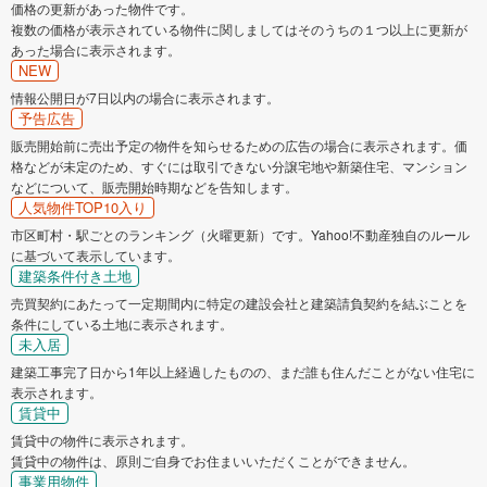
価格の更新があった物件です。
複数の価格が表示されている物件に関しましてはそのうちの１つ以上に更新が
あった場合に表示されます。
NEW
情報公開日が7日以内の場合に表示されます。
予告広告
販売開始前に売出予定の物件を知らせるための広告の場合に表示されます。価
格などが未定のため、すぐには取引できない分譲宅地や新築住宅、マンション
などについて、販売開始時期などを告知します。
人気物件TOP10入り
市区町村・駅ごとのランキング（火曜更新）です。Yahoo!不動産独自のルール
に基づいて表示しています。
建築条件付き土地
売買契約にあたって一定期間内に特定の建設会社と建築請負契約を結ぶことを
条件にしている土地に表示されます。
未入居
建築工事完了日から1年以上経過したものの、まだ誰も住んだことがない住宅に
表示されます。
賃貸中
賃貸中の物件に表示されます。
賃貸中の物件は、原則ご自身でお住まいいただくことができません。
事業用物件