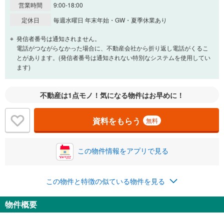
営業時間
9:00-18:00
一般的には最長35年まで借り入れ可能です。多くの金融機関
定休日
毎週水曜日 年末年始・GW・夏季休業あり
が完済時の年齢は80歳までを条件としています。
万円
頭金
発信者番号は通知されません。
閉じる
電話がつながらなかった場合に、不動産会社から折り返し電話がくるこ
とがあります。(発信者番号は通知されない特別なシステムを使用してい
ます)
0万円
1,680万円
自己資金から住宅購入にかけられる金額を入力してくださ
不動産は1点モノ！気になる物件はお早めに！
い。一般的には物件価格の2割までが目安です。
万円
ボーナス
閉じる
/回
資料をもらう
無料
この物件情報をアプリで見る
0円
1,680万円
年2回払いを想定しています。毎月の返済額に加えて、ボー
ナス時の増額分（1回分）を入力してください。
この物件と特徴の似ている物件を見る
ボーナス払いの限度額は金融機関によって異なります。
43,610
円
/月
物件概要
月々の返済額
閉じる