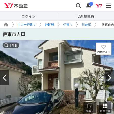
Yahoo!不動産
検索
通知
i
ログイン
ID新規取得
中古一戸建て
静岡県
伊東市
川奈駅
伊東市吉
伊東市吉田
1
/
16
お気に入り
間取り
画像一覧