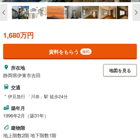
1,680万円
資料をもらう
無料
所在地
地図を見る
静岡県伊東市吉田
交通
伊豆急行 「川奈」駅 徒歩24分
築年月
1996年2月（築31年）
建物階
地上階数2階 地下階数1階