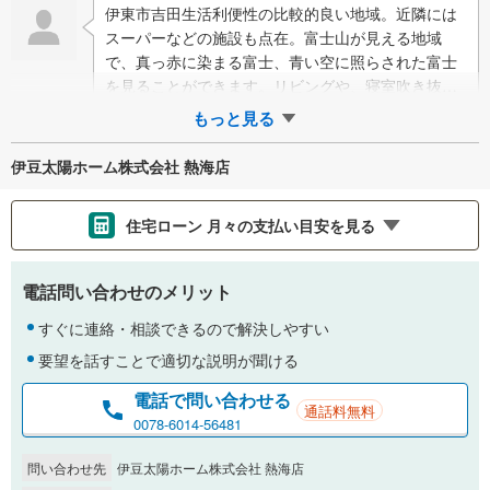
伊東市吉田生活利便性の比較的良い地域。近隣には
スーパーなどの施設も点在。富士山が見える地域
で、真っ赤に染まる富士、青い空に照らされた富士
を見ることができます。リビングや、寝室吹き抜け
の玄関など家族で暮らすのに丁度良い広さの3LDK…
もっと見る
伊豆太陽ホーム株式会社 熱海店
住宅ローン 月々の支払い目安を見る
支払いの目安をシミュレーションすることができます。
電話問い合わせのメリット
％
金利
すぐに連絡・相談できるので解決しやすい
要望を話すことで適切な説明が聞ける
電話で問い合わせる
通話料無料
0.01%
14.99%
0078-6014-56481
問い合わせ先
伊豆太陽ホーム株式会社 熱海店
返済期間