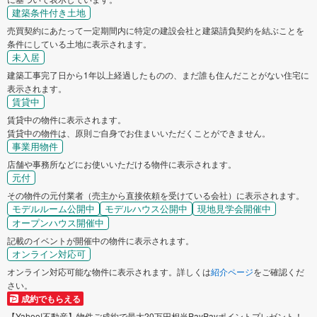
建築条件付き土地
売買契約にあたって一定期間内に特定の建設会社と建築請負契約を結ぶことを
条件にしている土地に表示されます。
未入居
建築工事完了日から1年以上経過したものの、まだ誰も住んだことがない住宅に
表示されます。
賃貸中
賃貸中の物件に表示されます。
賃貸中の物件は、原則ご自身でお住まいいただくことができません。
事業用物件
店舗や事務所などにお使いいただける物件に表示されます。
元付
その物件の元付業者（売主から直接依頼を受けている会社）に表示されます。
モデルルーム公開中
モデルハウス公開中
現地見学会開催中
オープンハウス開催中
記載のイベントが開催中の物件に表示されます。
オンライン対応可
オンライン対応可能な物件に表示されます。詳しくは
紹介ページ
をご確認くだ
さい。
成約でもらえる
【Yahoo!不動産】物件ご成約で最大20万円相当PayPayポイントプレゼント！