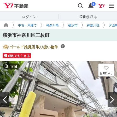
Yahoo!不動産
検索
通知
i
ログイン
ID新規取得
中古一戸建て
神奈川県
横浜市
神奈川区
片倉
横浜市神奈川区三枚町
ゴールド推奨店 取り扱い物件
成約でもらえる
1
/
16
お気に入り