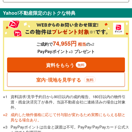
支払いの目安をシミュレーションすることができます。
Yahoo!不動産限定のおトクな特典
％
金利
74,955円
ご成約で
相当
の
※2
0.01%
14.99%
PayPayポイント
プレゼント
※3
資料をもらう
無料
返済期間
一般的には最長35年まで借り入れ可能です。多くの金融機関
室内･現地を見学する
無料
が完済時の年齢は80歳までを条件としています。
万円
頭金
閉じる
資料請求/見学予約日から90日以内の成約報告、180日以内の物件引
渡・残金決済完了が条件。当該不動産会社に連絡済みの場合は対象
外。
成約した物件価格に応じて付与額が変わるため実際にもらえる額と
0万円
4,997万円
異なる場合あり。
自己資金から住宅購入にかけられる金額を入力してくださ
PayPayポイントは出金と譲渡は不可。PayPay/PayPayカード公式ス
い。一般的には物件価格の2割までが目安です。
万円