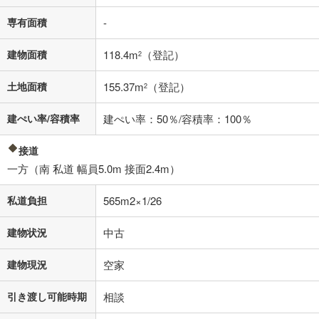
不動産会社に購入相談をする
無料
専有面積
-
閉じる
建物面積
118.4m
（登記）
2
土地面積
155.37m
（登記）
2
建ぺい率/容積率
建ぺい率：50％/容積率：100％
接道
一方（南 私道 幅員5.0m 接面2.4m）
私道負担
565m2×1/26
建物状況
中古
建物現況
空家
引き渡し可能時期
相談