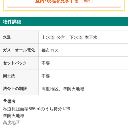
室内･現地を見学する
無料
物件詳細
水道
上水道: 公営、下水道: 本下水
ガス・オール電化
都市ガス
セットバック
不要
国土法
不要
法令上の制限
高度地区、準防火地域
備考
私道負担面積565m
のうち持分1/26
2
準防火地域
高度地区