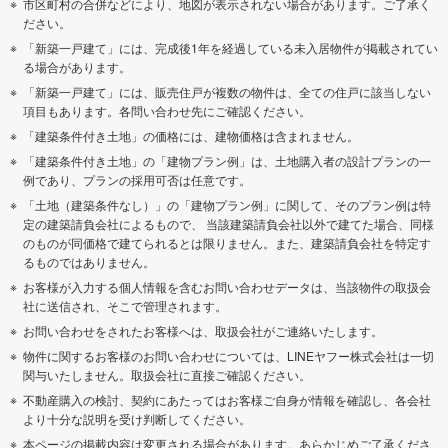
市区町村の合併などにより、地図が表示されない場合があります。ご了承く
ださい。
「新築一戸建て」には、完成後1年を経過している未入居物件が掲載されてい
る場合があります。
「新築一戸建て」には、販売住戸が複数の物件は、全ての住戸に該当しない
項目もあります。各問い合わせ先にご確認ください。
「建築条件付き土地」の価格には、建物価格は含まれません。
「建築条件付き土地」の「建物プラン例」は、土地購入者の設計プランの一
例であり、プランの採用可否は任意です。
「土地（建築条件なし）」の「建物プラン例」に関して、そのプラン例は特
定の建築請負会社によるもので、 当該建築請負会社以外で建てた場合、同様
のものが同価格で建てられるとは限りません。また、建築請負会社を特定す
るものではありません。
お客様が入力する個人情報を含むお問い合わせデータは、当該物件の取扱会
社に送信され、そこで管理されます。
お問い合わせをされたお客様へは、取扱会社がご連絡いたします。
物件に関するお客様のお問い合わせについては、LINEヤフー株式会社は一切
関与いたしません。取扱会社に直接ご確認ください。
不動産購入の検討、契約にあたってはお客様ご自身が情報を確認し、各会社
より十分な説明を受け判断してください。
本ページの掲載内容は変更される場合があります。あらかじめご了承くださ