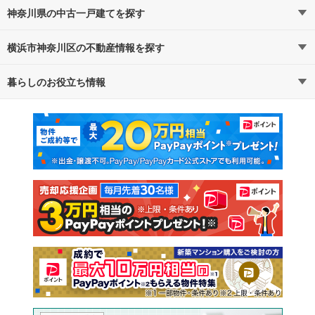
神奈川県の中古一戸建てを探す
横浜市神奈川区の不動産情報を探す
路線・駅から探す
地域から探す
暮らしのお役立ち情報
不動産・住宅
賃貸住宅
通勤・通学時間から探す
地図から探す
マンションカタログ
教えて！住まいの先生
新築マンション
中古マンション
新築一戸建て
中古一戸建て
注文住宅
土地
売却査定