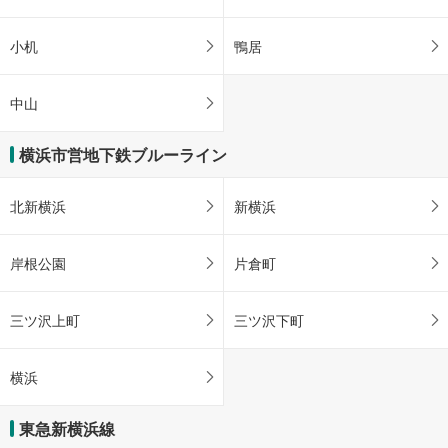
小机
鴨居
中山
横浜市営地下鉄ブルーライン
北新横浜
新横浜
岸根公園
片倉町
三ツ沢上町
三ツ沢下町
横浜
東急新横浜線