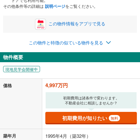
トアでも利用可能。
ボーナス
閉じる
/回
その他条件等の詳細は
説明ページ
をご覧ください。
この物件情報をアプリで見る
0円
4,997万円
年2回払いを想定しています。毎月の返済額に加えて、ボー
この物件と特徴の似ている物件を見る
ナス時の増額分（1回分）を入力してください。
ボーナス払いの限度額は金融機関によって異なります。
物件概要
129,714
円
/月
月々の返済額
閉じる
現地見学会開催中
「金利」については、ご利用を予定されている金融機関等にご確認の
上、ご自身での入力をお願いいたします。初期設定で自動入力されてい
4,997万円
価格
る値は、実際の金融機関等における貸出金利とは何ら関係がなく、実際
の金融機関等における貸出金利を何ら保証するものではありません。返
初期費用は諸条件で変わります。
済方法「元利均等返済」にて算出しております。入力された金利を35年
不動産会社に相談しませんか？
適用した場合の計算結果を表示しています。
その他月額費用や、初期費用がかかります。ご注意ください。実際にお
借り入れの際は各金融機関等に、必ずご自身でご確認をお願いいたしま
初期費用が知りたい
無料
す。
条件によってお借り入れができないことがあります。
築年月
1995年4月（築32年）