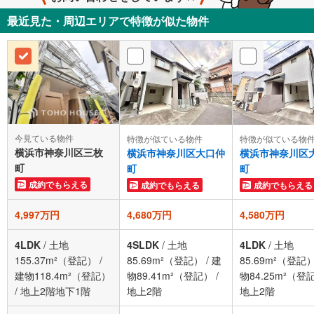
最近見た・周辺エリアで特徴が似た物件
今見ている物件
特徴が似ている物件
特徴が似ている物
横浜市神奈川区三枚
横浜市神奈川区大口仲
横浜市神奈川区
町
町
町
成約でもらえる
成約でもらえる
成約でもらえる
4,997万円
4,680万円
4,580万円
4LDK
/
土地
4SLDK
/
土地
4LDK
/
土地
155.37m²（登記）
/
85.69m²（登記）
/
建
85.69m²（登記
建物118.4m²（登記）
物89.41m²（登記）
/
物84.25m²（登
/
地上2階地下1階
地上2階
地上2階