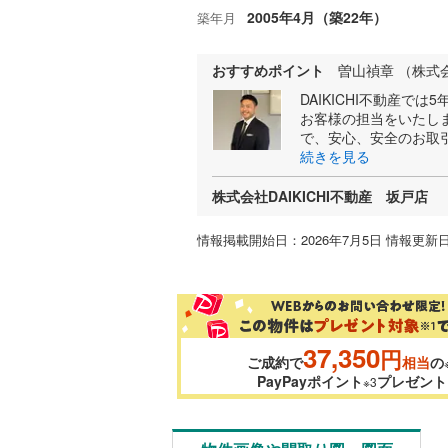
2005年4月（築22年）
築年月
おすすめポイント
曽山禎章 （株式会
DAIKICHI不動産
お客様の担当をいたし
で、安心、安全のお取
続きを見る
株式会社DAIKICHI不動産 坂戸店
情報掲載開始日：2026年7月5日 情報更新日
37,350
円
ご成約で
相当
の
PayPayポイント
プレゼント
※3