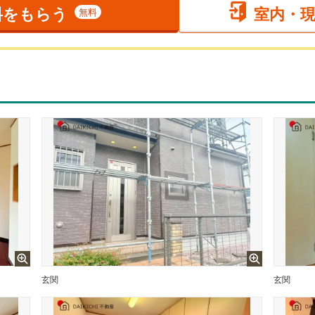
料をもらう
室内・
無料
玄関
玄関