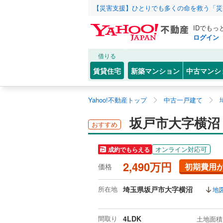
【災害支援】ひとりでも多くの命を救う「災
IDでもっ
ログイン
借りる
賃貸住宅
新築マンション
中古マンシ
Yahoo!不動産トップ
中古一戸建て
坂戸市大字横沼
おすすめ
オンライン対応可
成約でもらえる
2,490万円
初期費用
価格
所在地
埼玉県坂戸市大字横沼
地
間取り
4LDK
土地面積