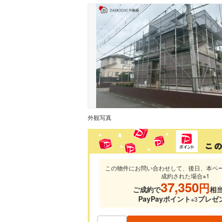
外観写真
この物件にお問い合わせして、後日、本ペ
成約された場合※1
37,350
円
ご成約で
相
PayPayポイント
プレゼ
※3