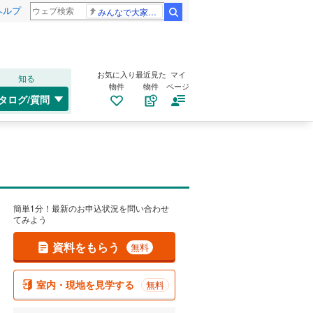
ヘルプ
みんなで大家さん 2881億円
検索
お気に入り
最近見た
マイ
知る
物件
物件
ページ
タログ/質問
簡単1分！最新のお申込状況を問い合わせ
てみよう
資料をもらう
無料
室内・現地を見学する
無料