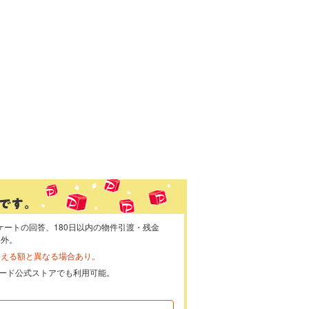
ケートの回答、180日以内の物件引渡・残金
象外。
らえる額と異なる場合あり。
ayカード公式ストアでも利用可能。