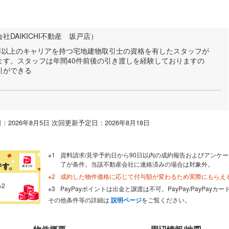
社DAIKICHI不動産 坂戸店）
では5年以上のキャリアを持つ宅地建物取引士の資格を有したスタッフが
ます。スタッフは年間40件前後の引き渡しを経験しておりますの
引ができる
：2026年8月5日 次回更新予定日：2026年8月18日
資料請求/見学予約日から90日以内の成約報告およびアンケー
了が条件。当該不動産会社に連絡済みの場合は対象外。
成約した物件価格に応じて付与額が変わるため実際にもらえ
※2
PayPayポイントは出金と譲渡は不可。PayPay/PayPay
その他条件等の詳細は
説明ページ
をご覧ください。