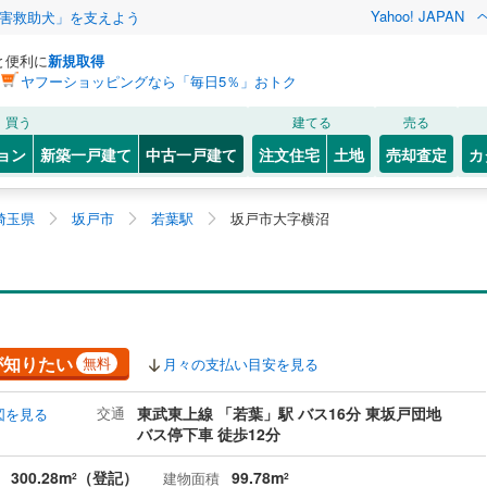
Yahoo! JAPAN
害救助犬」を支えよう
と便利に
新規取得
ヤフーショッピングなら「毎日5％」おトク
買う
建てる
売る
ョン
新築一戸建て
中古一戸建て
注文住宅
土地
売却査定
カ
埼玉県
坂戸市
若葉駅
坂戸市大字横沼
が知りたい
無料
月々の支払い目安を見る
交通
東武東上線 「若葉」駅 バス16分 東坂戸団地
図を見る
バス停下車 徒歩12分
300.28m
（登記）
99.78m
建物面積
2
2