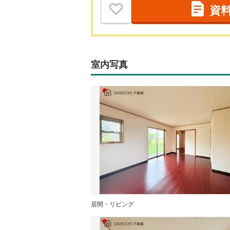
資
室内写真
居間・リビング