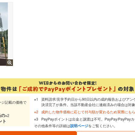
資料請求/見学予約日から90日以内の成約報告およびアン
ージ記載の価格で
決済完了が条件。当該不動産会社に連絡済みの場合は対
成約した物件価格に応じて付与額が変わるため実際にも
当
の
※2
PayPayポイントは出金と譲渡は不可。PayPay/PayP
ント
その他条件等の詳細は
説明ページ
をご覧ください。