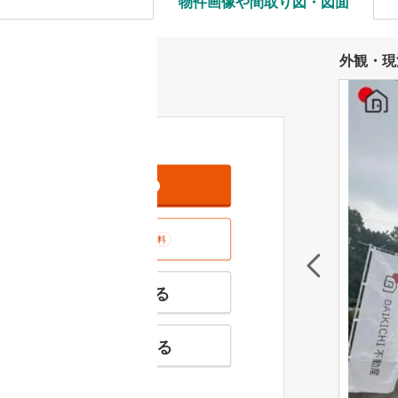
物件画像や間取り図・図面
外観・現
資料をもらう
無料
室内･現地を見学する
無料
特徴の似た物件を見る
お気に入りに追加する