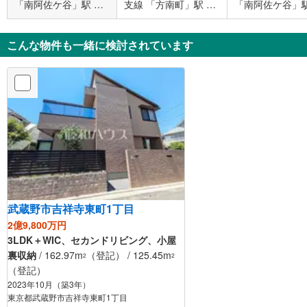
「南阿佐ケ谷」駅 徒
支線 「方南町」駅 徒
「南阿佐ケ谷」駅
歩7分
歩10分
歩7分
こんな物件も一緒に検討されています
武蔵野市吉祥寺東町1丁目
2億9,800万円
3LDK＋WIC、セカンドリビング、小屋
裏収納
/ 162.97m
（登記） / 125.45m
2
2
（登記）
2023年10月（築3年）
東京都武蔵野市吉祥寺東町1丁目