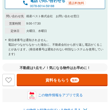
電話で問い合わせる
通話料無料
0.01%
14.99%
0078-6014-59188
問い合わせ先
殖産ベスト株式会社 お問い合わせ窓口
返済期間
営業時間
9:00-17:30
一般的には最長35年まで借り入れ可能です。多くの金融機関
定休日
火曜日、水曜日
が完済時の年齢は80歳までを条件としています。
万円
頭金
発信者番号は通知されません。
閉じる
電話がつながらなかった場合に、不動産会社から折り返し電話がくるこ
とがあります。(発信者番号は通知されない特別なシステムを使用してい
ます)
0万円
9,990万円
自己資金から住宅購入にかけられる金額を入力してくださ
不動産は1点モノ！気になる物件はお早めに！
い。一般的には物件価格の2割までが目安です。
万円
ボーナス
閉じる
/回
資料をもらう
無料
この物件情報をアプリで見る
0円
9,990万円
年2回払いを想定しています。毎月の返済額に加えて、ボー
ナス時の増額分（1回分）を入力してください。
この物件と特徴の似ている物件を見る