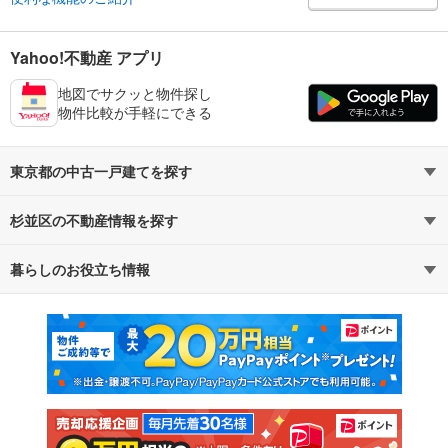
Yahoo!不動産 アプリ
地図でサクッと物件探し
物件比較が手軽にできる
東京都の中古一戸建てを探す
杉並区の不動産情報を探す
路線・駅から探す
地域から探す
暮らしのお役立ち情報
不動産・住宅
賃貸住宅
通勤・通学時間から探す
地図から探す
マンションカタログ
教えて！住まいの先生
新築マンション
中古マンション
新築一戸建て
中古一戸建て
注文住宅
土地