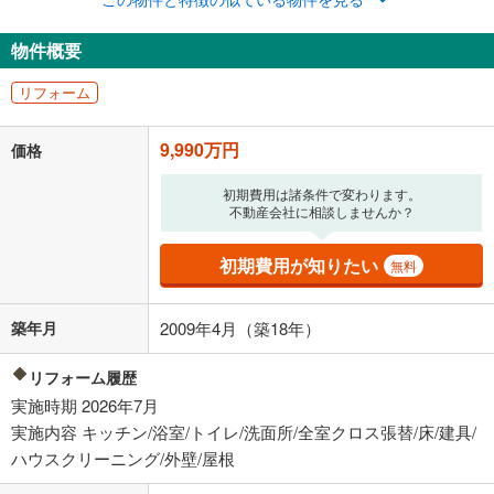
ボーナス払いの限度額は金融機関によって異なります。
259,325
円
/月
物件概要
月々の返済額
閉じる
リフォーム
「金利」については、ご利用を予定されている金融機関等にご確認の
上、ご自身での入力をお願いいたします。初期設定で自動入力されてい
9,990万円
価格
る値は、実際の金融機関等における貸出金利とは何ら関係がなく、実際
の金融機関等における貸出金利を何ら保証するものではありません。返
済方法「元利均等返済」にて算出しております。入力された金利を35年
初期費用は諸条件で変わります。
不動産会社に相談しませんか？
適用した場合の計算結果を表示しています。
その他月額費用や、初期費用がかかります。ご注意ください。実際にお
借り入れの際は各金融機関等に、必ずご自身でご確認をお願いいたしま
初期費用が知りたい
無料
す。
条件によってお借り入れができないことがあります。
築年月
2009年4月（築18年）
不動産会社に購入相談をする
無料
リフォーム履歴
実施時期 2026年7月
閉じる
実施内容 キッチン/浴室/トイレ/洗面所/全室クロス張替/床/建具/
ハウスクリーニング/外壁/屋根