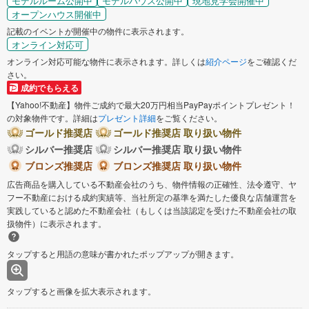
モデルルーム公開中
モデルハウス公開中
現地見学会開催中
オープンハウス開催中
記載のイベントが開催中の物件に表示されます。
オンライン対応可
オンライン対応可能な物件に表示されます。詳しくは
紹介ページ
をご確認くだ
さい。
成約でもらえる
【Yahoo!不動産】物件ご成約で最大20万円相当PayPayポイントプレゼント！
の対象物件です。詳細は
プレゼント詳細
をご覧ください。
ゴールド推奨店
ゴールド推奨店 取り扱い物件
シルバー推奨店
シルバー推奨店 取り扱い物件
ブロンズ推奨店
ブロンズ推奨店 取り扱い物件
広告商品を購入している不動産会社のうち、物件情報の正確性、法令遵守、ヤ
フー不動産における成約実績等、当社所定の基準を満たした優良な店舗運営を
実践していると認めた不動産会社（もしくは当該認定を受けた不動産会社の取
扱物件）に表示されます。
タップすると用語の意味が書かれたポップアップが開きます。
タップすると画像を拡大表示されます。