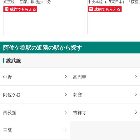
京王線 「笹塚」駅 徒歩11分
中央本線（JR東日本） 「荻窪」
成約でもらえる
成約でもらえる
阿佐ケ谷駅の近隣の駅から探す
総武線
中野
高円寺
阿佐ケ谷
荻窪
西荻窪
吉祥寺
三鷹