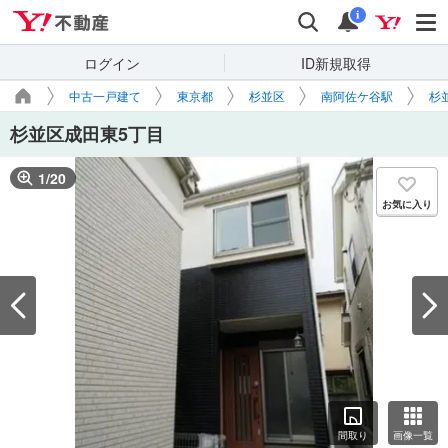
Yahoo!不動産
検索
通知
i
ログイン
ID新規取得
中古一戸建て
東京都
杉並区
南阿佐ケ谷駅
杉
杉並区成田東5丁目
1
/
20
お気に入り
間取り
画像一覧