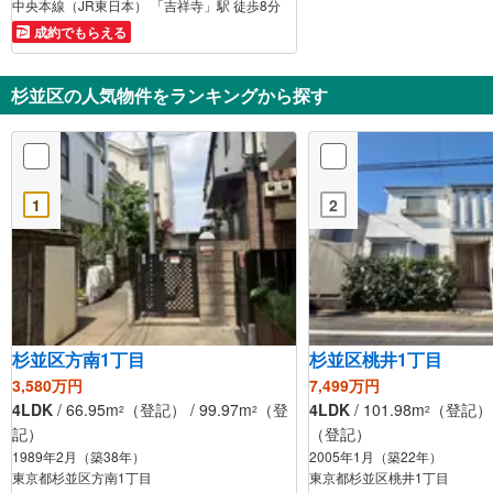
中央本線（JR東日本） 「吉祥寺」駅 徒歩8分
成約でもらえる
杉並区の人気物件をランキングから探す
1
2
杉並区方南1丁目
杉並区桃井1丁目
3,580万円
7,499万円
4LDK
/ 66.95m
（登記） / 99.97m
（登
4LDK
/ 101.98m
（登記） /
2
2
2
記）
（登記）
1989年2月（築38年）
2005年1月（築22年）
東京都杉並区方南1丁目
東京都杉並区桃井1丁目