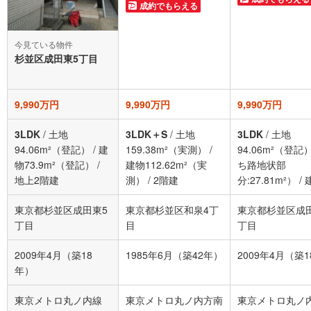
成約でもらえる
今見ている物件
杉並区成田東5丁目
9,990万円
9,990万円
9,990万円
3LDK
/
土地
3LDK＋S
/
土地
3LDK
/
土地
94.06m²（登記）
/
建
159.38m²（実測）
/
94.06m²（登記
物73.9m²（登記）
/
建物112.62m²（実
ち路地状部
地上2階建
測）
/
2階建
分:27.81m²）
/
73.9m²（登記）
東京都杉並区成田東5
東京都杉並区和泉4丁
東京都杉並区成
上2階
丁目
目
丁目
2009年4月（築18
1985年6月（築42年）
2009年4月（築
年）
東京メトロ丸ノ内線
東京メトロ丸ノ内方南
東京メトロ丸ノ