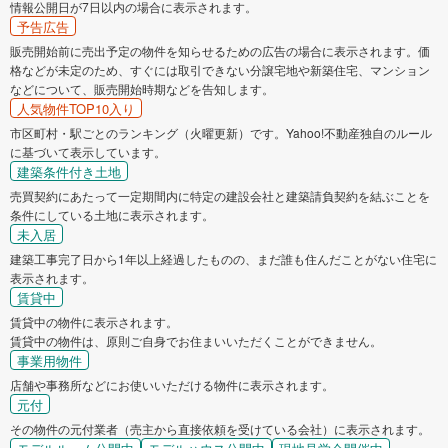
情報公開日が7日以内の場合に表示されます。
予告広告
販売開始前に売出予定の物件を知らせるための広告の場合に表示されます。価
格などが未定のため、すぐには取引できない分譲宅地や新築住宅、マンション
などについて、販売開始時期などを告知します。
人気物件TOP10入り
市区町村・駅ごとのランキング（火曜更新）です。Yahoo!不動産独自のルール
に基づいて表示しています。
建築条件付き土地
売買契約にあたって一定期間内に特定の建設会社と建築請負契約を結ぶことを
条件にしている土地に表示されます。
未入居
建築工事完了日から1年以上経過したものの、まだ誰も住んだことがない住宅に
表示されます。
賃貸中
賃貸中の物件に表示されます。
賃貸中の物件は、原則ご自身でお住まいいただくことができません。
事業用物件
店舗や事務所などにお使いいただける物件に表示されます。
元付
その物件の元付業者（売主から直接依頼を受けている会社）に表示されます。