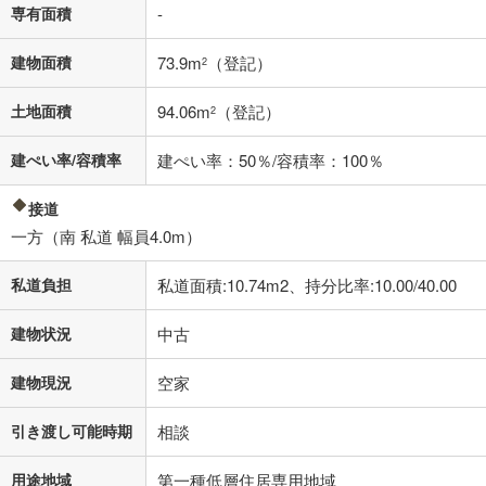
専有面積
-
建物面積
73.9m
（登記）
2
土地面積
94.06m
（登記）
2
建ぺい率/容積率
建ぺい率：50％/容積率：100％
接道
一方（南 私道 幅員4.0m）
私道負担
私道面積:10.74m2、持分比率:10.00/40.00
建物状況
中古
建物現況
空家
引き渡し可能時期
相談
用途地域
第一種低層住居専用地域