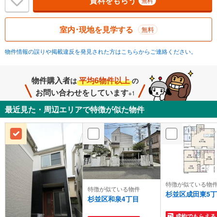
資料をもらう
無料
室内･現地を見学する
無料
物件情報の誤りや掲載違反を発見された方はこちらからご連絡ください。
物件購入者
平均6物件以上
は
の
お問い合わせをしています
※1
最近見た・周辺エリアで特徴が似た物件
特徴が似ている物
特徴が似ている物件
杉並区成田東5
杉並区和泉4丁目
成約でもらえる