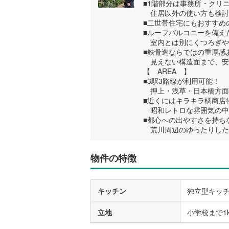
■1階部分は事務所・クリ
住居以外の使い方も検討
■二世帯住宅にもおすすめ
■ルーフバルコニーを備え
室内とは別にくつろぎや
■鉄骨造ならではの重厚感
見えない構造面まで、安
【 AREA 】
■3駅3路線が利用可能！
押上・浅草・日本橋方面
■近くにはキラキラ橘商店
昭和レトロな雰囲気の中
■都心への出やすさを持ち
荒川周辺のゆったりした
物件の特徴
キッチン
独立型キッ
立地
小学校まで1