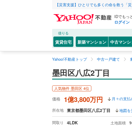
【災害支援】ひとりでも多くの命を救う「災
IDでもっ
ログイン
借りる
賃貸住宅
新築マンション
中古マンシ
Yahoo!不動産トップ
中古一戸建て
墨田区八広2丁目
人気物件 墨田区 4位
1億3,800万円
価格
月々の支払
所在地
東京都墨田区八広2丁目
地図を
間取り
4LDK
1
土地面積