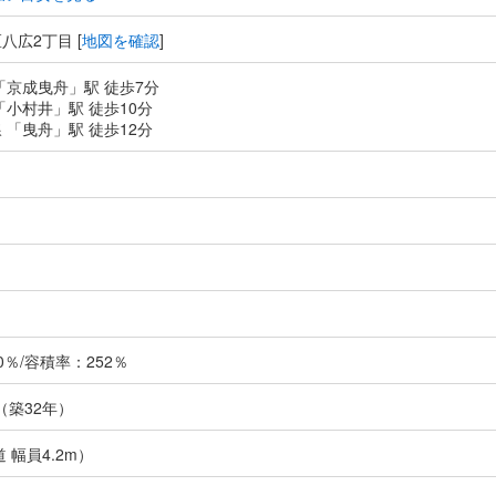
八広2丁目 [
地図を確認
]
「京成曳舟」駅 徒歩7分
「小村井」駅 徒歩10分
 「曳舟」駅 徒歩12分
％/容積率：252％
月（築32年）
 幅員4.2m）