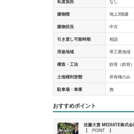
私道負担
なし
建物階
地上3階建
建物状況
中古
引き渡し可能時期
相談
用途地域
準工業地域
構造・工法
鉄骨（鉄骨
土地権利形態
所有権のみ
駐車場・車庫
無
おすすめポイント
佐藤大貴 MEDIATE株式会
【 POINT 】