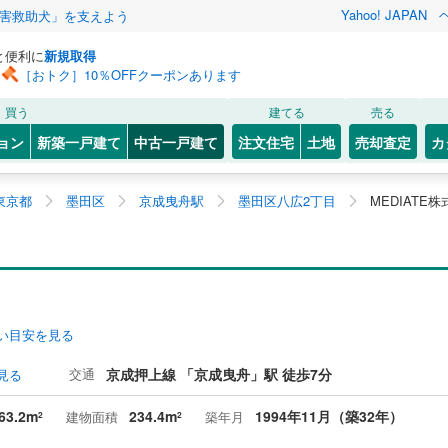
Yahoo! JAPAN
害救助犬」を支えよう
と便利に
新規取得
［おトク］10％OFFクーポンあります
買う
建てる
売る
ョン
新築一戸建て
中古一戸建て
注文住宅
土地
売却査定
カ
東京都
墨田区
京成曳舟駅
墨田区八広2丁目
MEDIATE
い目安を見る
交通
京成押上線 「京成曳舟」駅 徒歩7分
見る
63.2m
234.4m
1994年11月（築32年）
建物面積
築年月
2
2