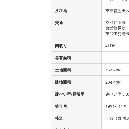
所在地
東京都墨田区
交通
京成押上線 
東武亀戸線 
東武伊勢崎線
間取り
4LDK
専有面積
-
土地面積
163.2m
2
建物面積
234.4m
2
建ぺい率/容積率
建ぺい率：80
築年月
1994年11
接道
一方（東 私道