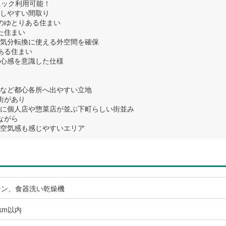
ニック利用可能！
しやすい間取り
のゆとりある住まい
た住まい
気分転換に使える外空間を確保
ある住まい
心感を意識した仕様
など都心各所へ出やすい立地
街があり
に個人店や惣菜店が並ぶ下町らしい街並み
ながら
空気感も感じやすいエリア
チン、食器洗い乾燥機
km以内