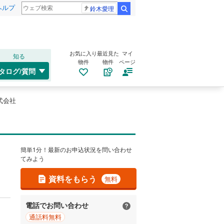
ヘルプ
鈴木愛理
検索
お気に入り
最近見た
マイ
知る
物件
物件
ページ
タログ/質問
株式会社
簡単1分！最新のお申込状況を問い合わせ
てみよう
資料をもらう
無料
電話でお問い合わせ
通話料無料