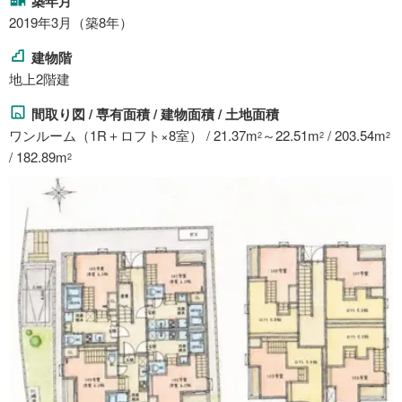
築年月
2019年3月（築8年）
建物階
地上2階建
間取り図 / 専有面積 / 建物面積 / 土地面積
ワンルーム（1R＋ロフト×8室） / 21.37m
～22.51m
/ 203.54m
2
2
2
/ 182.89m
2