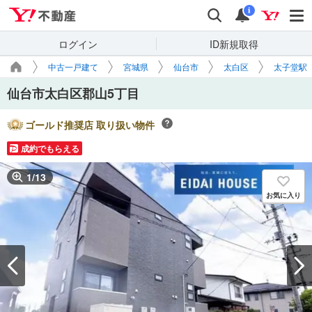
Yahoo!不動産
検索
通知
i
ログイン
ID新規取得
中古一戸建て
宮城県
仙台市
太白区
太子堂駅
仙台市太白区郡山5丁目
ゴールド推奨店 取り扱い物件
成約でもらえる
1
/
13
お気に入り