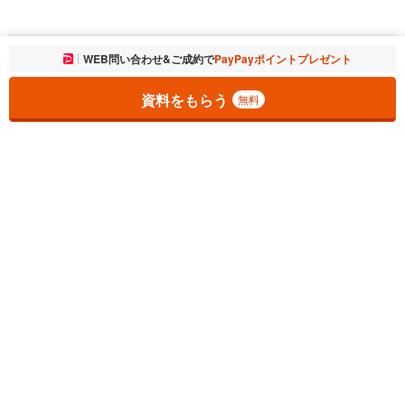
お気に入りに追加しました。
WEB問い合わせ&ご成約で
PayPayポイントプレゼント
一覧を開く
資料をもらう
無料
1
チェックした
件
をまとめて
資料をもらう
無料