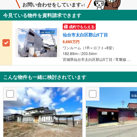
お問い合わせをしています
※1
今見ている物件を資料請求できます
成約でもらえる
仙台市太白区郡山5丁目
8,680万円
ワンルーム（1R＋ロフト×8室）
182.89m
/ 203.54m
2
2
宮城県仙台市太白区郡山5丁目 / 常磐線 「太子堂」駅 徒歩12分
こんな物件も一緒に検討されています