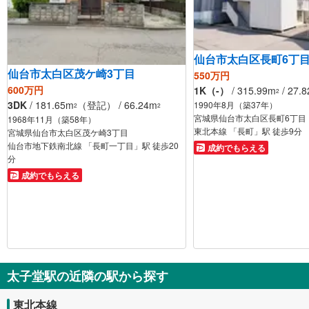
仙台市太白区長町6丁
仙台市太白区茂ケ崎3丁目
550万円
600万円
1K（-）
/ 315.99m
/ 27.
2
3DK
/ 181.65m
（登記） / 66.24m
1990年8月（築37年）
2
2
宮城県仙台市太白区長町6丁目
1968年11月（築58年）
東北本線 「長町」駅 徒歩9分
宮城県仙台市太白区茂ケ崎3丁目
仙台市地下鉄南北線 「長町一丁目」駅 徒歩20
成約でもらえる
分
成約でもらえる
太子堂駅の近隣の駅から探す
東北本線