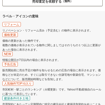
売却査定を依頼する
（無料）
ラベル・アイコンの意味
リフォーム
リノベーション・リフォーム済み（予定含む）の物件に表示されます。
価格更新
価格の更新があった物件です。
複数の価格が表示されている物件に関しましてはそのうちの１つ以上に更新が
あった場合に表示されます。
NEW
情報公開日が7日以内の場合に表示されます。
予告広告
販売開始前に売出予定の物件を知らせるための広告の場合に表示されます。価
格などが未定のため、すぐには取引できない分譲宅地や新築住宅、マンション
などについて、販売開始時期などを告知します。
人気物件TOP10入り
市区町村・駅ごとのランキング（火曜更新）です。Yahoo!不動産独自のルール
に基づいて表示しています。
建築条件付き土地
売買契約にあたって一定期間内に特定の建設会社と建築請負契約を結ぶことを