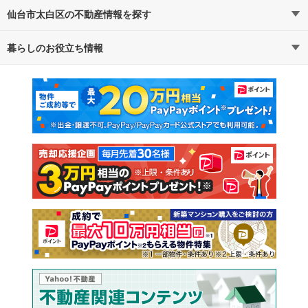
仙台市太白区の不動産情報を探す
路線・駅から探す
地域から探す
暮らしのお役立ち情報
不動産・住宅
賃貸住宅
通勤・通学時間から探す
地図から探す
マンションカタログ
教えて！住まいの先生
新築マンション
中古マンション
新築一戸建て
中古一戸建て
注文住宅
土地
売却査定