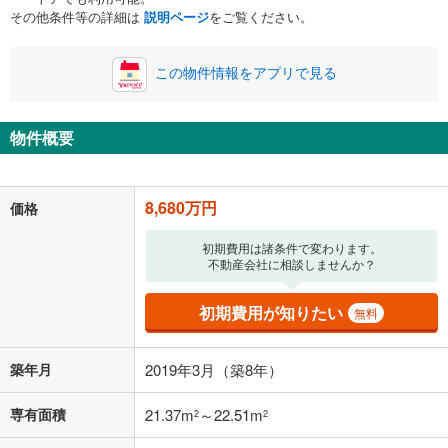
ボーナス
閉じる
/回
その他条件等の詳細は
説明ページ
をご覧ください。
この物件情報をアプリで見る
0円
8,680万円
年2回払いを想定しています。毎月の返済額に加えて、ボー
ナス時の増額分（1回分）を入力してください。
物件概要
ボーナス払いの限度額は金融機関によって異なります。
225,320
円
/月
月々の返済額
閉じる
8,680万円
価格
「金利」については、ご利用を予定されている金融機関等にご確認の
初期費用は諸条件で変わります。
上、ご自身での入力をお願いいたします。初期設定で自動入力されてい
不動産会社に相談しませんか？
る値は、実際の金融機関等における貸出金利とは何ら関係がなく、実際
の金融機関等における貸出金利を何ら保証するものではありません。返
初期費用が知りたい
無料
済方法「元利均等返済」にて算出しております。入力された金利を35年
適用した場合の計算結果を表示しています。
その他月額費用や、初期費用がかかります。ご注意ください。実際にお
築年月
2019年3月（築8年）
借り入れの際は各金融機関等に、必ずご自身でご確認をお願いいたしま
す。
条件によってお借り入れができないことがあります。
専有面積
21.37m
～22.51m
2
2