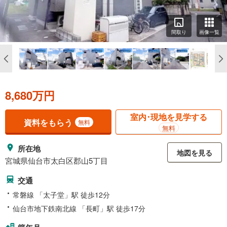
間取り
画像一覧
8,680万円
室内･現地を見学する
資料をもらう
無料
無料
所在地
地図を見る
宮城県仙台市太白区郡山5丁目
交通
常磐線 「太子堂」駅 徒歩12分
仙台市地下鉄南北線 「長町」駅 徒歩17分