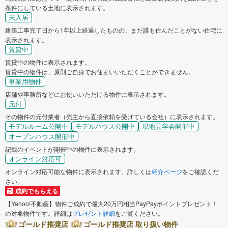
条件にしている土地に表示されます。
未入居
建築工事完了日から1年以上経過したものの、まだ誰も住んだことがない住宅に
表示されます。
賃貸中
賃貸中の物件に表示されます。
賃貸中の物件は、原則ご自身でお住まいいただくことができません。
事業用物件
店舗や事務所などにお使いいただける物件に表示されます。
元付
その物件の元付業者（売主から直接依頼を受けている会社）に表示されます。
モデルルーム公開中
モデルハウス公開中
現地見学会開催中
オープンハウス開催中
記載のイベントが開催中の物件に表示されます。
オンライン対応可
オンライン対応可能な物件に表示されます。詳しくは
紹介ページ
をご確認くだ
さい。
成約でもらえる
【Yahoo!不動産】物件ご成約で最大20万円相当PayPayポイントプレゼント！
の対象物件です。詳細は
プレゼント詳細
をご覧ください。
ゴールド推奨店
ゴールド推奨店 取り扱い物件