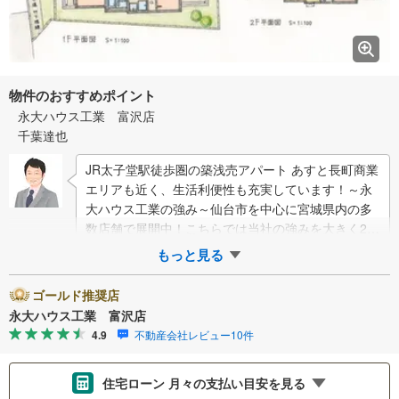
物件のおすすめポイント
永大ハウス工業 富沢店
千葉達也
JR太子堂駅徒歩圏の築浅売アパート あすと長町商業
エリアも近く、生活利便性も充実しています！～永
大ハウス工業の強み～仙台市を中心に宮城県内の多
数店舗で展開中！こちらでは当社の強みを大きく2つ
に分けてご紹介！1.＜豊富な不動産知識＞…
もっと見る
ゴールド推奨店
永大ハウス工業 富沢店
4.9
不動産会社レビュー10件
住宅ローン 月々の支払い目安を見る