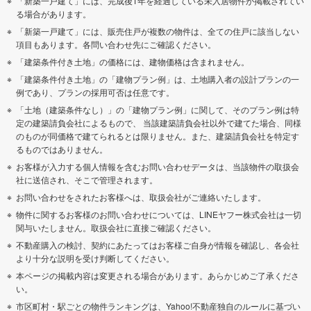
「新築一戸建て」には、完成後1年を経過している未入居物件が掲載されてい
る場合があります。
「新築一戸建て」には、販売住戸が複数の物件は、全ての住戸に該当しない
項目もあります。各問い合わせ先にご確認ください。
「建築条件付き土地」の価格には、建物価格は含まれません。
「建築条件付き土地」の「建物プラン例」は、土地購入者の設計プランの一
例であり、プランの採用可否は任意です。
「土地（建築条件なし）」の「建物プラン例」に関して、そのプラン例は特
定の建築請負会社によるもので、 当該建築請負会社以外で建てた場合、同様
のものが同価格で建てられるとは限りません。また、建築請負会社を特定す
るものではありません。
お客様が入力する個人情報を含むお問い合わせデータは、当該物件の取扱会
社に送信され、そこで管理されます。
お問い合わせをされたお客様へは、取扱会社がご連絡いたします。
物件に関するお客様のお問い合わせについては、LINEヤフー株式会社は一切
関与いたしません。取扱会社に直接ご確認ください。
不動産購入の検討、契約にあたってはお客様ご自身が情報を確認し、各会社
より十分な説明を受け判断してください。
本ページの掲載内容は変更される場合があります。あらかじめご了承くださ
い。
市区町村・駅ごとの物件ランキングは、Yahoo!不動産独自のルールに基づい