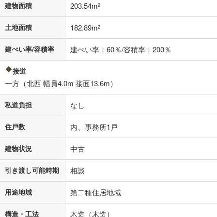
不動産会社に購入相談をする
無料
建物面積
203.54m
2
土地面積
182.89m
2
閉じる
建ぺい率/容積率
建ぺい率：60％/容積率：200％
接道
一方（北西 幅員4.0m 接面13.6m）
私道負担
なし
住戸数
内、事務所1戸
建物状況
中古
引き渡し可能時期
相談
用途地域
第二種住居地域
構造・工法
木造（木造）