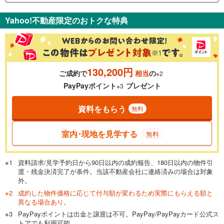
支払いの目安をシミュレーションすることができます。
Yahoo!不動産限定のおトクな特典
％
金利
130,200円
ご成約で
相当
の
※2
0.01%
14.99%
PayPayポイント
プレゼント
※3
資料をもらう
無料
返済期間
一般的には最長35年まで借り入れ可能です。多くの金融機関
室内･現地を見学する
無料
が完済時の年齢は80歳までを条件としています。
万円
頭金
閉じる
資料請求/見学予約日から90日以内の成約報告、180日以内の物件引
渡・残金決済完了が条件。当該不動産会社に連絡済みの場合は対象
外。
成約した物件価格に応じて付与額が変わるため実際にもらえる額と
0万円
8,680万円
異なる場合あり。
自己資金から住宅購入にかけられる金額を入力してくださ
PayPayポイントは出金と譲渡は不可。PayPay/PayPayカード公式ス
い。一般的には物件価格の2割までが目安です。
万円
トアでも利用可能。