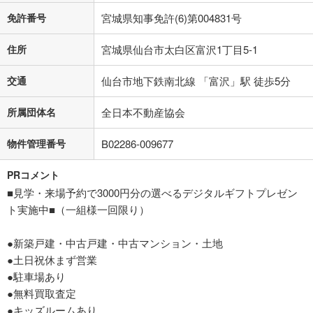
免許番号
宮城県知事免許(6)第004831号
住所
宮城県仙台市太白区富沢1丁目5-1
交通
仙台市地下鉄南北線 「富沢」駅 徒歩5分
所属団体名
全日本不動産協会
物件管理番号
B02286-009677
PRコメント
■見学・来場予約で3000円分の選べるデジタルギフトプレゼン
ト実施中■（一組様一回限り）
●新築戸建・中古戸建・中古マンション・土地
●土日祝休まず営業
●駐車場あり
●無料買取査定
●キッズルームあり