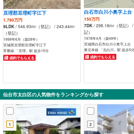
白石市白川小奥字上台
亘理郡亘理町字江下
150万円
1,780万円
7DK
/ 298.18m
（登記） / 
9LDK
/ 546.93m
（登記） / 243.44m
2
2
2
記）
（登記）
1978年4月（築49年）
1999年6月（築28年）
宮城県白石市白川小奥字上台
宮城県亘理郡亘理町字江下
東北本線 「北白川」駅 徒歩5
常磐線 「亘理」駅 徒歩15分
成約でもらえる
成約でもらえる
仙台市太白区の人気物件をランキングから探す
1
2