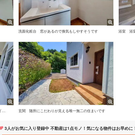
洗面化粧台
窓があるので換気もしやすそうです
浴室
浴
広めのウッドデッキでBBQや読書タイムも良いですね
玄関
随所にこだわりが見える唯一無二の住まいです
3
人がお気に入り登録中 不動産は1点モノ！気になる物件はお早めに