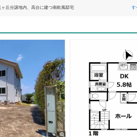
見ヶ丘分譲地内、高台に建つ南欧風邸宅
す