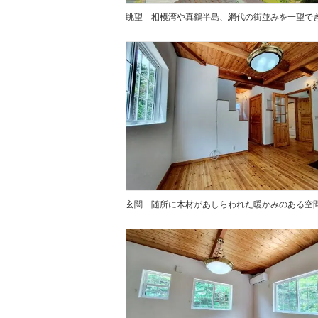
眺望
相模湾や真鶴半島、網代の街並みを一望で
玄関
随所に木材があしらわれた暖かみのある空