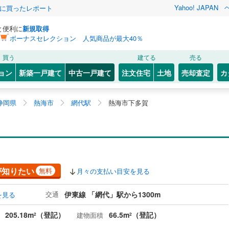
Yahoo! JAPAN
際に買ったレポート
と便利に
新規取得
ボーナスセレクション 人気商品が最大40％
買う
建てる
売る
ョン
新築一戸建て
中古一戸建て
注文住宅
土地
売却査定
カ
静岡県
熱海市
網代駅
熱海市下多賀
が知りたい
無料
月々の支払い目安を見る
交通
伊東線 「網代」駅から1300m
を見る
205.18m
（登記）
66.5m
（登記）
建物面積
2
2