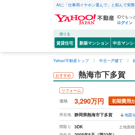
AIに「仕事用イヤホン選んで」と頼んで実
IDでもっ
ログイン
借りる
賃貸住宅
新築マンション
中古マンシ
Yahoo!不動産トップ
中古一戸建て
熱海市下多賀
おすすめ
リフォーム
3,290万円
初期費用
価格
所在地
静岡県熱海市下多賀
地図
間取り
3DK
土地面積
2005年8月（築22年）
築年月