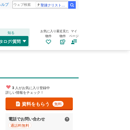
ヘルプ
聖隷クリストファー高校
検索
お気に入り
最近見た
マイ
知る
物件
物件
ページ
タログ/質問
3
人がお気に入り登録中
詳しい情報をチェック！
資料をもらう
無料
電話でお問い合わせ
通話料無料