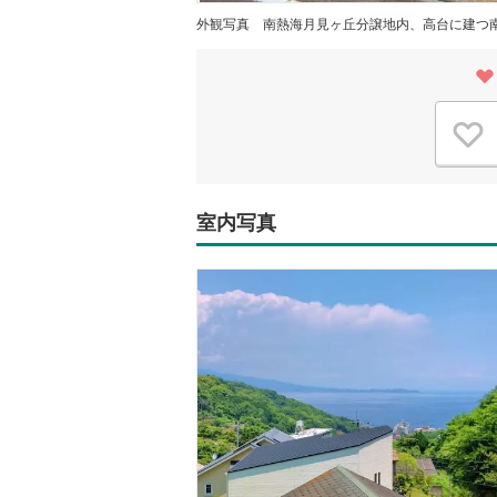
外観写真
南熱海月見ヶ丘分譲地内、高台に建つ
室内写真