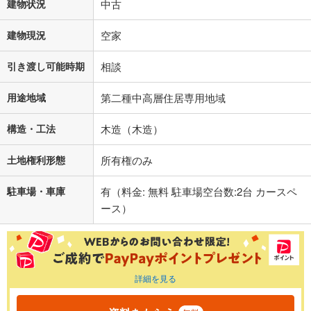
建物状況
中古
建物現況
空家
引き渡し可能時期
相談
用途地域
第二種中高層住居専用地域
構造・工法
木造（木造）
土地権利形態
所有権のみ
駐車場・車庫
有（料金: 無料 駐車場空台数:2台 カースペ
ース）
詳細を見る