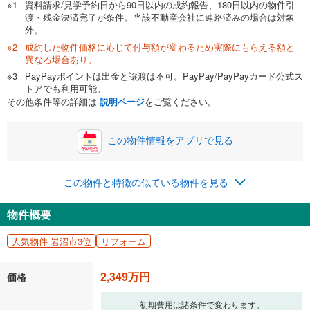
資料請求/見学予約日から90日以内の成約報告、180日以内の物件引
渡・残金決済完了が条件。当該不動産会社に連絡済みの場合は対象
外。
成約した物件価格に応じて付与額が変わるため実際にもらえる額と
0万円
2,349万円
異なる場合あり。
自己資金から住宅購入にかけられる金額を入力してくださ
PayPayポイントは出金と譲渡は不可。PayPay/PayPayカード公式ス
い。一般的には物件価格の2割までが目安です。
万円
トアでも利用可能。
ボーナス
閉じる
/回
その他条件等の詳細は
説明ページ
をご覧ください。
この物件情報をアプリで見る
0円
2,349万円
年2回払いを想定しています。毎月の返済額に加えて、ボー
この物件と特徴の似ている物件を見る
ナス時の増額分（1回分）を入力してください。
ボーナス払いの限度額は金融機関によって異なります。
物件概要
60,976
円
/月
月々の返済額
閉じる
人気物件 岩沼市3位
リフォーム
「金利」については、ご利用を予定されている金融機関等にご確認の
上、ご自身での入力をお願いいたします。初期設定で自動入力されてい
2,349万円
価格
る値は、実際の金融機関等における貸出金利とは何ら関係がなく、実際
の金融機関等における貸出金利を何ら保証するものではありません。返
初期費用は諸条件で変わります。
済方法「元利均等返済」にて算出しております。入力された金利を35年