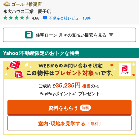
ゴールド推奨店
永大ハウス工業 愛子店
4.66
不動産会社レビュー18件
住宅ローン 月々の支払い目安を見る
支払いの目安をシミュレーションすることができます。
Yahoo!不動産限定のおトクな特典
％
金利
35,235円
ご成約で
相当
の
※2
0.01%
14.99%
PayPayポイント
プレゼント
※3
資料をもらう
無料
返済期間
一般的には最長35年まで借り入れ可能です。多くの金融機関
室内･現地を見学する
無料
が完済時の年齢は80歳までを条件としています。
万円
頭金
閉じる