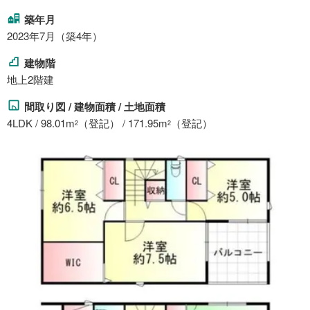
築年月
2023年7月（築4年）
建物階
地上2階建
間取り図 / 建物面積 / 土地面積
4LDK / 98.01m
（登記） / 171.95m
（登記）
2
2