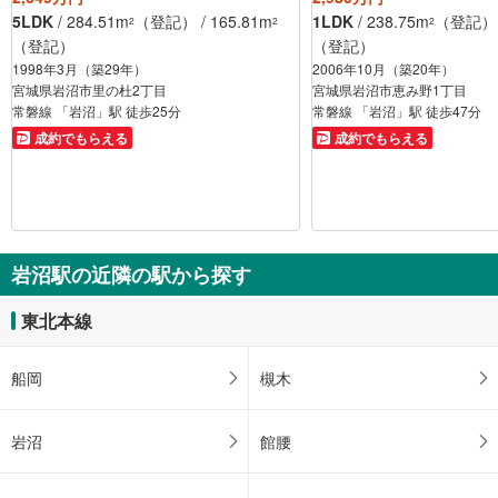
5LDK
/ 284.51m
（登記） / 165.81m
1LDK
/ 238.75m
（登記） /
2
2
2
（登記）
（登記）
1998年3月（築29年）
2006年10月（築20年）
宮城県岩沼市里の杜2丁目
宮城県岩沼市恵み野1丁目
常磐線 「岩沼」駅 徒歩25分
常磐線 「岩沼」駅 徒歩47分
成約でもらえる
成約でもらえる
岩沼駅の近隣の駅から探す
東北本線
船岡
槻木
岩沼
館腰