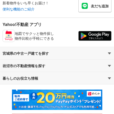
新着物件をいち早くお届け！
友だち追加
便利な機能のご紹介
Yahoo!不動産 アプリ
地図でサクッと物件探し
物件比較が手軽にできる
宮城県の中古一戸建てを探す
岩沼市の不動産情報を探す
路線・駅から探す
地域から探す
暮らしのお役立ち情報
不動産・住宅
賃貸住宅
通勤・通学時間から探す
地図から探す
マンションカタログ
教えて！住まいの先生
新築マンション
中古マンション
新築一戸建て
中古一戸建て