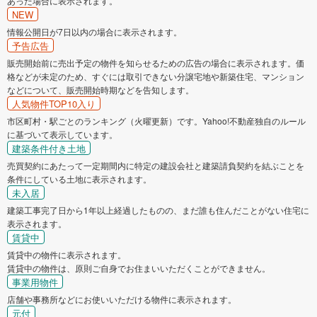
あった場合に表示されます。
NEW
情報公開日が7日以内の場合に表示されます。
予告広告
販売開始前に売出予定の物件を知らせるための広告の場合に表示されます。価
格などが未定のため、すぐには取引できない分譲宅地や新築住宅、マンション
などについて、販売開始時期などを告知します。
人気物件TOP10入り
市区町村・駅ごとのランキング（火曜更新）です。Yahoo!不動産独自のルール
に基づいて表示しています。
建築条件付き土地
売買契約にあたって一定期間内に特定の建設会社と建築請負契約を結ぶことを
条件にしている土地に表示されます。
未入居
建築工事完了日から1年以上経過したものの、まだ誰も住んだことがない住宅に
表示されます。
賃貸中
賃貸中の物件に表示されます。
賃貸中の物件は、原則ご自身でお住まいいただくことができません。
事業用物件
店舗や事務所などにお使いいただける物件に表示されます。
元付