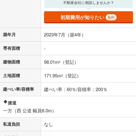
不動産会社に相談しませんか？
適用した場合の計算結果を表示しています。
その他月額費用や、初期費用がかかります。ご注意ください。実際にお
借り入れの際は各金融機関等に、必ずご自身でご確認をお願いいたしま
初期費用が知りたい
無料
す。
条件によってお借り入れができないことがあります。
築年月
2023年7月（築4年）
不動産会社に購入相談をする
無料
専有面積
-
閉じる
建物面積
98.01m
（登記）
2
土地面積
171.95m
（登記）
2
建ぺい率/容積率
建ぺい率：60％/容積率：200％
接道
一方（西 公道 幅員6.0m）
私道負担
なし