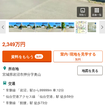
間取り
画像一覧
2,349万円
室内･現地を見学する
資料をもらう
無料
無料
所在地
地図を見る
宮城県岩沼市押分字奥山
交通
常磐線 「岩沼」駅から99999m 車:12分
仙台空港アクセス線 「仙台空港」駅 徒歩59分
常磐線 「館腰」駅 徒歩73分