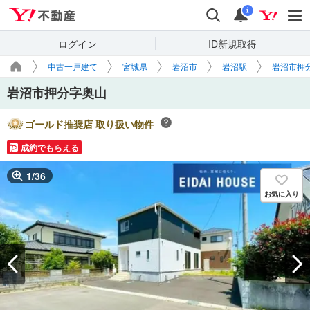
Yahoo!不動産
検索
通知
i
ログイン
ID新規取得
中古一戸建て
宮城県
岩沼市
岩沼駅
岩沼市押
岩沼市押分字奥山
ゴールド推奨店 取り扱い物件
成約でもらえる
1
/
36
お気に入り