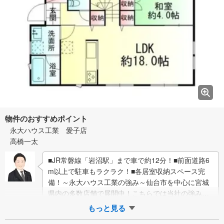
物件のおすすめポイント
永大ハウス工業 愛子店
高橋一太
■JR常磐線「岩沼駅」まで車で約12分！■前面道路6
m以上で駐車もラクラク！■各居室収納スペース完
備！～永大ハウス工業の強み～仙台市を中心に宮城
県内の多数店舗で展開中！こちらでは当社の強みを
大きく2つに分けてご紹介！1.＜豊富な不…
もっと見る