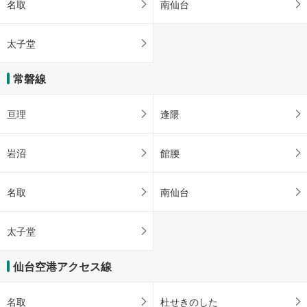
名取
南仙台
太子堂
常磐線
亘理
逢隈
岩沼
館腰
名取
南仙台
太子堂
仙台空港アクセス線
名取
杜せきのした