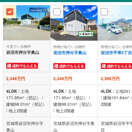
今見ている物件
特徴が似ている物件
特徴が似ている物
岩沼市押分字奥山
岩沼市押分字奥山
岩沼市平等3丁目
成約でもらえる
成約でもらえる
成約でもらえる
2,349万円
2,349万円
2,399万円
4LDK
/
土地
4LDK
/
土地
4LDK
/
土地261.
171.95m²（登記）
/
171.95m²（登記）
/
/
建物101.84m²
建物98.01m²（登記）
建物98.01m²（登記）
2階建
/
地上2階建
/
地上2階建
宮城県岩沼市押分字
宮城県岩沼市押分字奥
宮城県岩沼市平
奥山
山
目