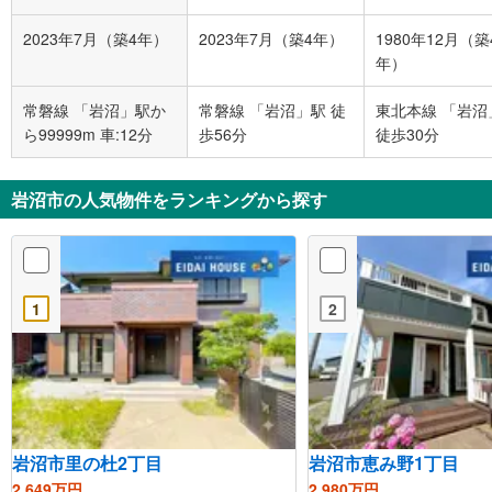
2023年7月（築4年）
2023年7月（築4年）
1980年12月（築
年）
常磐線 「岩沼」駅か
常磐線 「岩沼」駅 徒
東北本線 「岩沼
ら99999m 車:12分
歩56分
徒歩30分
岩沼市の人気物件をランキングから探す
1
2
岩沼市里の杜2丁目
岩沼市恵み野1丁目
2,649万円
2,980万円