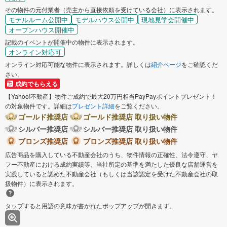
その物件の元付業者（売主から直接依頼を受けている会社）に表示されます。
モデルルーム公開中
モデルハウス公開中
現地見学会開催中
オープンハウス開催中
記載のイベントが開催中の物件に表示されます。
オンライン対応可
オンライン対応可能な物件に表示されます。詳しくは
紹介ページ
をご確認くだ
さい。
成約でもらえる
【Yahoo!不動産】物件ご成約で最大20万円相当PayPayポイントプレゼント！
の対象物件です。詳細は
プレゼント詳細
をご覧ください。
ゴールド推奨店
ゴールド推奨店 取り扱い物件
シルバー推奨店
シルバー推奨店 取り扱い物件
ブロンズ推奨店
ブロンズ推奨店 取り扱い物件
広告商品を購入している不動産会社のうち、物件情報の正確性、法令遵守、ヤ
フー不動産における成約実績等、当社所定の基準を満たした優良な店舗運営を
実践していると認めた不動産会社（もしくは当該認定を受けた不動産会社の取
扱物件）に表示されます。
タップすると用語の意味が書かれたポップアップが開きます。