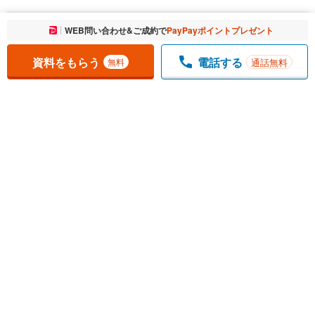
お気に入りに追加しました。
WEB問い合わせ&ご成約で
PayPayポイントプレゼント
一覧を開く
資料をもらう
電話する
通話無料
無料
1
チェックした
件
をまとめて
資料をもらう
無料