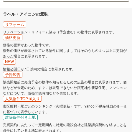
ラベル・アイコンの意味
リフォーム
リノベーション・リフォーム済み（予定含む）の物件に表示されます。
価格更新
価格の更新があった物件です。
複数の価格が表示されている物件に関しましてはそのうちの１つ以上に更新が
あった場合に表示されます。
NEW
情報公開日が7日以内の場合に表示されます。
予告広告
販売開始前に売出予定の物件を知らせるための広告の場合に表示されます。価
格などが未定のため、すぐには取引できない分譲宅地や新築住宅、マンション
などについて、販売開始時期などを告知します。
人気物件TOP10入り
市区町村・駅ごとのランキング（火曜更新）です。Yahoo!不動産独自のルール
に基づいて表示しています。
建築条件付き土地
売買契約にあたって一定期間内に特定の建設会社と建築請負契約を結ぶことを
条件にしている土地に表示されます。