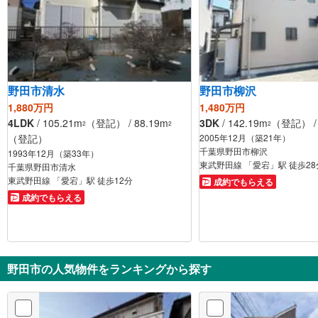
野田市清水
野田市柳沢
1,880万円
1,480万円
4LDK
/ 105.21m
（登記） / 88.19m
3DK
/ 142.19m
（登記） / 
2
2
2
（登記）
2005年12月（築21年）
千葉県野田市柳沢
1993年12月（築33年）
東武野田線 「愛宕」駅 徒歩28
千葉県野田市清水
東武野田線 「愛宕」駅 徒歩12分
成約でもらえる
成約でもらえる
野田市の人気物件をランキングから探す