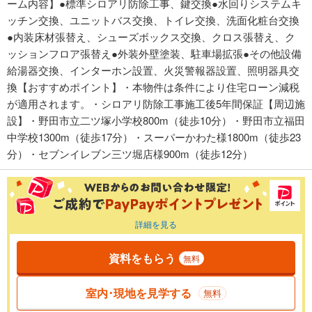
ーム内容】●標準シロアリ防除工事、鍵交換●水回りシステムキ
ッチン交換、ユニットバス交換、トイレ交換、洗面化粧台交換
●内装床材張替え、シューズボックス交換、クロス張替え、ク
ッションフロア張替え●外装外壁塗装、駐車場拡張●その他設備
給湯器交換、インターホン設置、火災警報器設置、照明器具交
換【おすすめポイント】・本物件は条件により住宅ローン減税
が適用されます。・シロアリ防除工事施工後5年間保証【周辺施
設】・野田市立二ツ塚小学校800m（徒歩10分）・野田市立福田
中学校1300m（徒歩17分）・スーパーかわた様1800m（徒歩23
分）・セブンイレブン三ツ堀店様900m（徒歩12分）
詳細を見る
資料をもらう
無料
室内･現地を見学する
無料