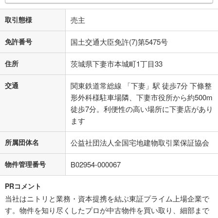
取引態様
売主
免許番号
国土交通大臣免許(7)第5475号
住所
茨城県下妻市本城町1丁目33
交通
関東鉄道常総線 「下妻」駅 徒歩7分 下條整
形外科様駐車場隣、下妻市役所から約500m
徒歩7分。利便性の高い場所に下妻店があり
ます
所属団体名
公益社団法人全国宅地建物取引業保証協会
物件管理番号
B02954-000067
PRコメント
当社はニトリと業務・資本提携を結ぶ東証プライム上場企業で
す。物件を知り尽くしたプロが中古物件を買い取り、細部まで