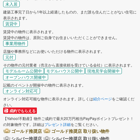
未入居
建築工事完了日から1年以上経過したものの、まだ誰も住んだことがない住宅に
表示されます。
賃貸中
賃貸中の物件に表示されます。
賃貸中の物件は、原則ご自身でお住まいいただくことができません。
事業用物件
店舗や事務所などにお使いいただける物件に表示されます。
元付
その物件の元付業者（売主から直接依頼を受けている会社）に表示されます。
モデルルーム公開中
モデルハウス公開中
現地見学会開催中
オープンハウス開催中
記載のイベントが開催中の物件に表示されます。
オンライン対応可
オンライン対応可能な物件に表示されます。詳しくは
紹介ページ
をご確認くだ
さい。
成約でもらえる
【Yahoo!不動産】物件ご成約で最大20万円相当PayPayポイントプレゼント！
の対象物件です。詳細は
プレゼント詳細
をご覧ください。
ゴールド推奨店
ゴールド推奨店 取り扱い物件
シルバー推奨店
シルバー推奨店 取り扱い物件