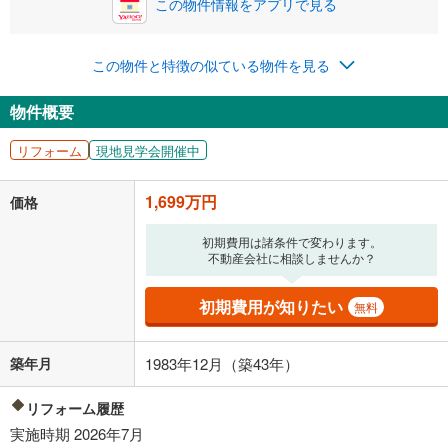
この物件情報をアプリで見る
0円
1,699万円
年2回払いを想定しています。毎月の返済額に加えて、ボー
この物件と特徴の似ている物件を見る
ナス時の増額分（1回分）を入力してください。
ボーナス払いの限度額は金融機関によって異なります。
物件概要
44,103
円
/月
月々の返済額
閉じる
リフォーム
現地見学会開催中
「金利」については、ご利用を予定されている金融機関等にご確認の
上、ご自身での入力をお願いいたします。初期設定で自動入力されてい
1,699万円
価格
る値は、実際の金融機関等における貸出金利とは何ら関係がなく、実際
の金融機関等における貸出金利を何ら保証するものではありません。返
初期費用は諸条件で変わります。
済方法「元利均等返済」にて算出しております。入力された金利を35年
不動産会社に相談しませんか？
適用した場合の計算結果を表示しています。
その他月額費用や、初期費用がかかります。ご注意ください。実際にお
借り入れの際は各金融機関等に、必ずご自身でご確認をお願いいたしま
初期費用が知りたい
無料
す。
条件によってお借り入れができないことがあります。
築年月
1983年12月（築43年）
不動産会社に購入相談をする
無料
リフォーム履歴
実施時期 2026年7月