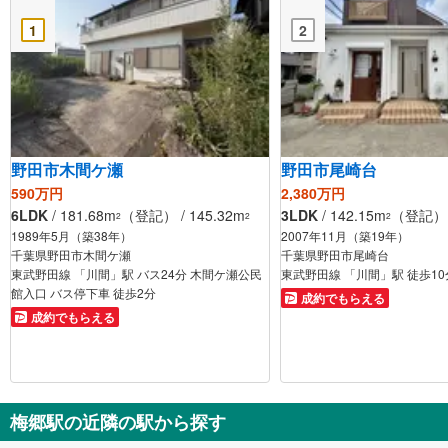
1
2
野田市木間ケ瀬
野田市尾崎台
590万円
2,380万円
6LDK
/ 181.68m
（登記） / 145.32m
3LDK
/ 142.15m
（登記） /
2
2
2
1989年5月（築38年）
2007年11月（築19年）
千葉県野田市木間ケ瀬
千葉県野田市尾崎台
東武野田線 「川間」駅 バス24分 木間ケ瀬公民
東武野田線 「川間」駅 徒歩10
館入口 バス停下車 徒歩2分
成約でもらえる
成約でもらえる
梅郷駅の近隣の駅から探す