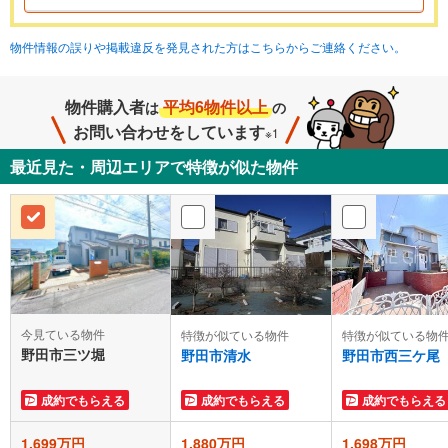
物件情報の誤りや掲載違反を発見された方はこちらからご連絡ください。
物件購入者
平均6物件以上
は
の
お問い合わせをしています
※1
最近見た・周辺エリアで特徴が似た物件
今見ている物件
特徴が似ている物件
特徴が似ている物
野田市三ツ堀
野田市清水
野田市西三ケ尾
成約でもらえる
成約でもらえる
成約でもらえる
1,699万円
1,880万円
1,698万円