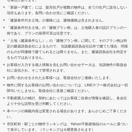
「新築一戸建て」には、販売住戸が複数の物件は、全ての住戸に該当しない
項目もあります。各問い合わせ先にご確認ください。
「建築条件付き土地」の価格には、建物価格は含まれません。
「建築条件付き土地」の「建物プラン例」は、土地購入者の設計プランの一
例であり、プランの採用可否は任意です。
「土地（建築条件なし）」の「建物プラン例」に関して、そのプラン例は特
定の建築請負会社によるもので、 当該建築請負会社以外で建てた場合、同様
のものが同価格で建てられるとは限りません。また、建築請負会社を特定す
るものではありません。
お客様が入力する個人情報を含むお問い合わせデータは、当該物件の取扱会
社に送信され、そこで管理されます。
お問い合わせをされたお客様へは、取扱会社がご連絡いたします。
物件に関するお客様のお問い合わせについては、LINEヤフー株式会社は一切
関与いたしません。取扱会社に直接ご確認ください。
不動産購入の検討、契約にあたってはお客様ご自身が情報を確認し、各会社
より十分な説明を受け判断してください。
本ページの掲載内容は変更される場合があります。あらかじめご了承くださ
い。
市区町村・駅ごとの物件ランキングは、Yahoo!不動産独自のルールに基づい
て表示しています。（ランキングは火曜更新されます）