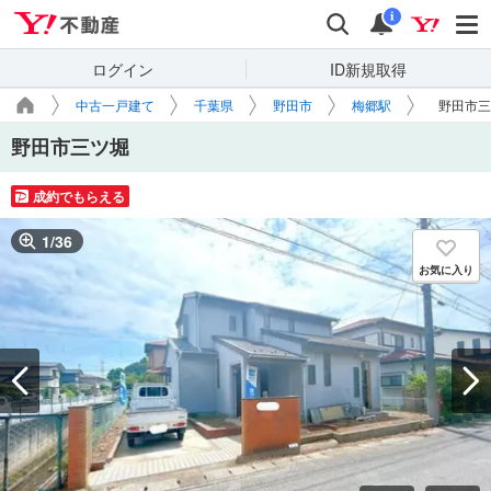
Yahoo!不動産
検索
通知
i
ログイン
ID新規取得
中古一戸建て
千葉県
野田市
梅郷駅
野田市三
野田市三ツ堀
成約でもらえる
1
/
36
お気に入り