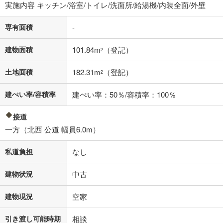
閉じる
実施内容 キッチン/浴室/トイレ/洗面所/給湯機/内装全面/外壁
専有面積
-
建物面積
101.84m
（登記）
2
土地面積
182.31m
（登記）
2
建ぺい率/容積率
建ぺい率：50％/容積率：100％
接道
一方（北西 公道 幅員6.0m）
私道負担
なし
建物状況
中古
建物現況
空家
引き渡し可能時期
相談