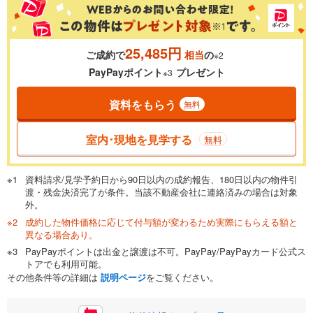
金利
25,485円
ご成約で
相当
の
※2
0.01%
14.99%
PayPayポイント
プレゼント
※3
資料をもらう
無料
返済期間
一般的には最長35年まで借り入れ可能です。多くの金融機関
室内･現地を見学する
無料
が完済時の年齢は80歳までを条件としています。
万円
頭金
閉じる
資料請求/見学予約日から90日以内の成約報告、180日以内の物件引
渡・残金決済完了が条件。当該不動産会社に連絡済みの場合は対象
外。
成約した物件価格に応じて付与額が変わるため実際にもらえる額と
0万円
1,699万円
異なる場合あり。
自己資金から住宅購入にかけられる金額を入力してくださ
PayPayポイントは出金と譲渡は不可。PayPay/PayPayカード公式ス
い。一般的には物件価格の2割までが目安です。
万円
トアでも利用可能。
ボーナス
閉じる
/回
その他条件等の詳細は
説明ページ
をご覧ください。