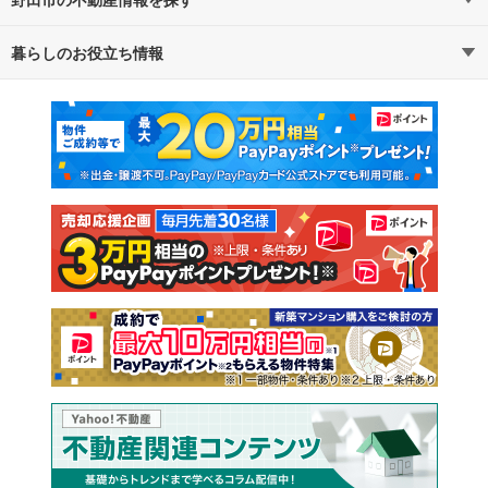
路線・駅から探す
地域から探す
暮らしのお役立ち情報
不動産・住宅
賃貸住宅
通勤・通学時間から探す
地図から探す
マンションカタログ
教えて！住まいの先生
新築マンション
中古マンション
新築一戸建て
中古一戸建て
注文住宅
土地
売却査定