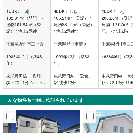
4LDK
/
土地
4LDK
/
土地
4LDK
/
土地
182.31m²（登記）
/
105.21m²（登記）
/
286.26m²（登
建物101.84m²（登
建物88.19m²（登記）
建物112.07m²
記）
/
地上2階建
/
地上2階建て
記）
/
地上2階
千葉県野田市三ツ堀
千葉県野田市清水
千葉県野田市西
1983年12月（築43
1993年12月（築33
1988年6月（築
年）
年）
東武野田線 「梅郷」
東武野田線 「愛宕」
東武野田線 「梅
駅 バス14分 ショッピ
駅 徒歩12分
駅 バス12分 野
ングセンター前 バス
住宅 バス停下車
停下車 徒歩4分
2分
こんな物件も一緒に検討されています