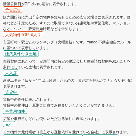
情報公開日が7日以内の場合に表示されます。
予告広告
販売開始前に売出予定の物件を知らせるための広告の場合に表示されます。価
格などが未定のため、すぐには取引できない分譲宅地や新築住宅、マンション
などについて、販売開始時期などを告知します。
人気物件TOP10入り
市区町村・駅ごとのランキング（火曜更新）です。Yahoo!不動産独自のルール
に基づいて表示しています。
建築条件付き土地
売買契約にあたって一定期間内に特定の建設会社と建築請負契約を結ぶことを
条件にしている土地に表示されます。
未入居
建築工事完了日から1年以上経過したものの、まだ誰も住んだことがない住宅に
表示されます。
賃貸中
賃貸中の物件に表示されます。
賃貸中の物件は、原則ご自身でお住まいいただくことができません。
事業用物件
店舗や事務所などにお使いいただける物件に表示されます。
元付
その物件の元付業者（売主から直接依頼を受けている会社）に表示されます。