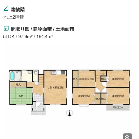
建物階
地上2階建
間取り図 / 建物面積 / 土地面積
5LDK / 97.9m
/ 164.4m
2
2