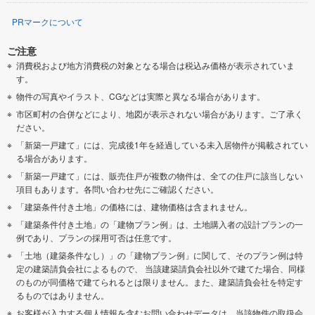
PRマークについて
ご注意
消費税および地方消費税の対象となる場合は税込み価格が表示されていま
す。
物件の写真やイラスト、CGなどは実際と異なる場合があります。
市区町村の合併などにより、地図が表示されない場合があります。ご了承く
ださい。
「新築一戸建て」には、完成後1年を経過している未入居物件が掲載されてい
る場合があります。
「新築一戸建て」には、販売住戸が複数の物件は、全ての住戸に該当しない
項目もあります。各問い合わせ先にご確認ください。
「建築条件付き土地」の価格には、建物価格は含まれません。
「建築条件付き土地」の「建物プラン例」は、土地購入者の設計プランの一
例であり、プランの採用可否は任意です。
「土地（建築条件なし）」の「建物プラン例」に関して、そのプラン例は特
定の建築請負会社によるもので、 当該建築請負会社以外で建てた場合、同様
のものが同価格で建てられるとは限りません。また、建築請負会社を特定す
るものではありません。
お客様が入力する個人情報を含むお問い合わせデータは、当該物件の取扱会