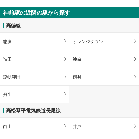
神前駅の近隣の駅から探す
高徳線
志度
オレンジタウン
造田
神前
讃岐津田
鶴羽
丹生
高松琴平電気鉄道長尾線
白山
井戸