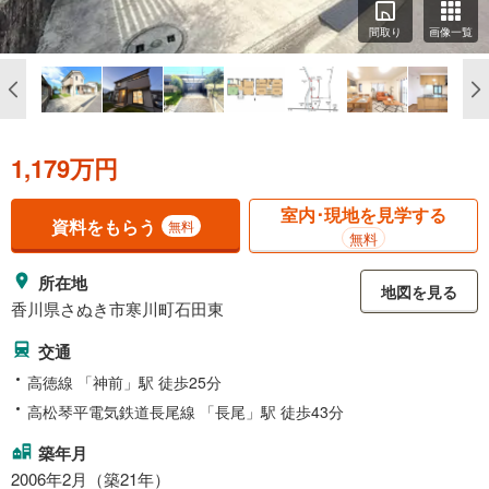
間取り
画像一覧
1,179万円
室内･現地を見学する
資料をもらう
無料
無料
所在地
地図を見る
香川県さぬき市寒川町石田東
交通
高徳線 「神前」駅 徒歩25分
高松琴平電気鉄道長尾線 「長尾」駅 徒歩43分
築年月
2006年2月（築21年）