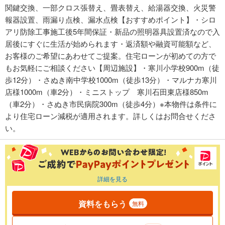
関鍵交換、一部クロス張替え、畳表替え、給湯器交換、火災警
報器設置、雨漏り点検、漏水点検【おすすめポイント】・シロ
アリ防除工事施工後5年間保証・新品の照明器具設置済なので入
居後にすぐに生活が始められます・返済額や融資可能額など、
お客様のご希望にあわせてご提案。住宅ローンが初めての方で
もお気軽にご相談ください【周辺施設】・寒川小学校900m（徒
歩12分）・さぬき南中学校1000m（徒歩13分）・マルナカ寒川
店様1000m（車2分）・ミニストップ 寒川石田東店様850m
（車2分）・さぬき市民病院300m（徒歩4分）※本物件は条件に
より住宅ローン減税が適用されます。詳しくはお問合せくださ
い。
詳細を見る
資料をもらう
無料