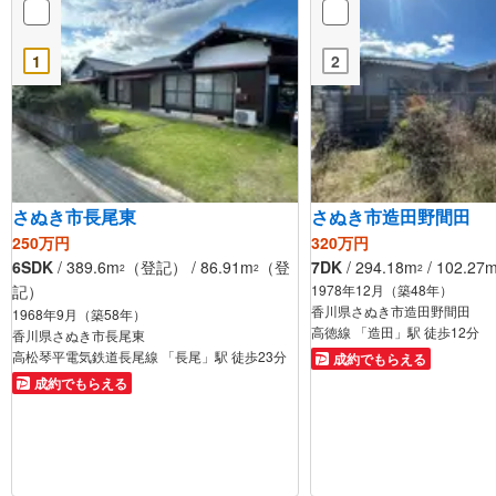
1
2
さぬき市長尾東
さぬき市造田野間田
250万円
320万円
6SDK
/ 389.6m
（登記） / 86.91m
（登
7DK
/ 294.18m
/ 102.27
2
2
2
記）
1978年12月（築48年）
香川県さぬき市造田野間田
1968年9月（築58年）
高徳線 「造田」駅 徒歩12分
香川県さぬき市長尾東
高松琴平電気鉄道長尾線 「長尾」駅 徒歩23分
成約でもらえる
成約でもらえる