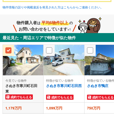
物件情報の誤りや掲載違反を発見された方はこちらからご連絡ください。
物件購入者
平均6物件以上
は
の
お問い合わせをしています
※1
最近見た・周辺エリアで特徴が似た物件
今見ている物件
特徴が似ている物件
特徴が似ている物
さぬき市寒川町石田
さぬき市寒川町石田西
さぬき市鴨庄
東
成約でもらえる
成約でもらえる
成約でもらえる
1,179万円
1,099万円
750万円