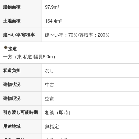
建物面積
97.9m
2
土地面積
164.4m
2
建ぺい率/容積率
建ぺい率：70％/容積率：200％
接道
一方（東 私道 幅員6.0m）
私道負担
なし
建物状況
中古
建物現況
空家
引き渡し可能時期
相談（即時）
用途地域
無指定