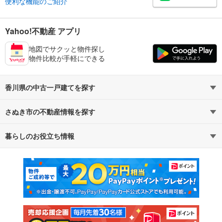
便利な機能のご紹介
Yahoo!不動産 アプリ
地図でサクッと物件探し
物件比較が手軽にできる
香川県の中古一戸建てを探す
さぬき市の不動産情報を探す
路線・駅から探す
地域から探す
暮らしのお役立ち情報
不動産・住宅
賃貸住宅
通勤・通学時間から探す
地図から探す
マンションカタログ
教えて！住まいの先生
新築マンション
中古マンション
新築一戸建て
中古一戸建て
注文住宅
土地