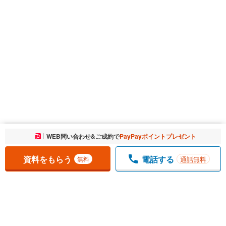
お気に入りに追加しました。
WEB問い合わせ&ご成約で
PayPayポイントプレゼント
一覧を開く
資料をもらう
電話する
通話無料
無料
1
チェックした
件
をまとめて
資料をもらう
無料