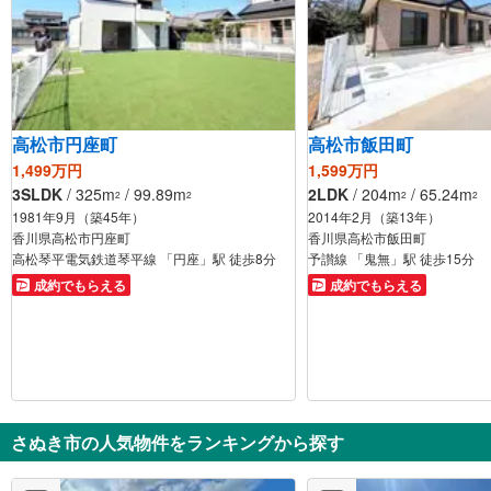
高松市円座町
高松市飯田町
1,499万円
1,599万円
3SLDK
/ 325m
/ 99.89m
2LDK
/ 204m
/ 65.24m
2
2
2
2
1981年9月（築45年）
2014年2月（築13年）
香川県高松市円座町
香川県高松市飯田町
高松琴平電気鉄道琴平線 「円座」駅 徒歩8分
予讃線 「鬼無」駅 徒歩15分
成約でもらえる
成約でもらえる
さぬき市の人気物件をランキングから探す