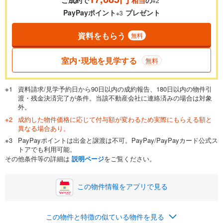
ご成約で
相当
の
※2
0.01%
14.99%
PayPayポイント
プレゼント
※3
資料をもらう
無料
返済期間
一般的には最長35年まで借り入れ可能です。多くの金融機関
室内･現地を見学する
無料
が完済時の年齢は80歳までを条件としています。
万円
頭金
閉じる
資料請求/見学予約日から90日以内の成約報告、180日以内の物件引
渡・残金決済完了が条件。当該不動産会社に連絡済みの場合は対象
外。
成約した物件価格に応じて付与額が変わるため実際にもらえる額と
0万円
1,179万円
異なる場合あり。
自己資金から住宅購入にかけられる金額を入力してくださ
PayPayポイントは出金と譲渡は不可。PayPay/PayPayカード公式ス
い。一般的には物件価格の2割までが目安です。
万円
トアでも利用可能。
ボーナス
閉じる
/回
その他条件等の詳細は
説明ページ
をご覧ください。
この物件情報をアプリで見る
0円
1,179万円
年2回払いを想定しています。毎月の返済額に加えて、ボー
この物件と特徴の似ている物件を見る
ナス時の増額分（1回分）を入力してください。