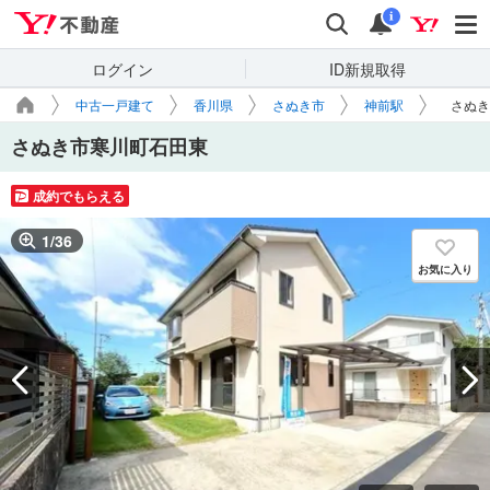
Yahoo!不動産
検索
通知
i
ログイン
ID新規取得
中古一戸建て
香川県
さぬき市
神前駅
さぬき
さぬき市寒川町石田東
成約でもらえる
1
/
36
お気に入り