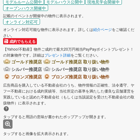
モデルルーム公開中
モデルハウス公開中
現地見学会開催中
オープンハウス開催中
記載のイベントが開催中の物件に表示されます。
オンライン対応可
オンライン対応可能な物件に表示されます。詳しくは
紹介ページ
をご確認くだ
さい。
成約でもらえる
【Yahoo!不動産】物件ご成約で最大20万円相当PayPayポイントプレゼント！
の対象物件です。詳細は
プレゼント詳細
をご覧ください。
ゴールド推奨店
ゴールド推奨店 取り扱い物件
シルバー推奨店
シルバー推奨店 取り扱い物件
ブロンズ推奨店
ブロンズ推奨店 取り扱い物件
広告商品を購入している不動産会社のうち、物件情報の正確性、法令遵守、ヤ
フー不動産における成約実績等、当社所定の基準を満たした優良な店舗運営を
実践していると認めた不動産会社（もしくは当該認定を受けた不動産会社の取
扱物件）に表示されます。
タップすると用語の意味が書かれたポップアップが開きます。
タップすると画像を拡大表示されます。