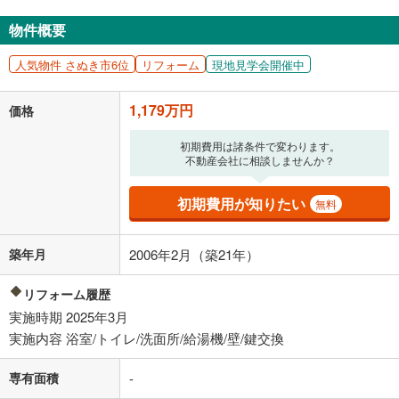
ボーナス払いの限度額は金融機関によって異なります。
物件概要
30,605
円
/月
月々の返済額
閉じる
人気物件 さぬき市6位
リフォーム
現地見学会開催中
「金利」については、ご利用を予定されている金融機関等にご確認の
上、ご自身での入力をお願いいたします。初期設定で自動入力されてい
1,179万円
価格
る値は、実際の金融機関等における貸出金利とは何ら関係がなく、実際
の金融機関等における貸出金利を何ら保証するものではありません。返
初期費用は諸条件で変わります。
済方法「元利均等返済」にて算出しております。入力された金利を35年
不動産会社に相談しませんか？
適用した場合の計算結果を表示しています。
その他月額費用や、初期費用がかかります。ご注意ください。実際にお
借り入れの際は各金融機関等に、必ずご自身でご確認をお願いいたしま
初期費用が知りたい
無料
す。
条件によってお借り入れができないことがあります。
築年月
2006年2月（築21年）
不動産会社に購入相談をする
無料
リフォーム履歴
実施時期 2025年3月
閉じる
実施内容 浴室/トイレ/洗面所/給湯機/壁/鍵交換
専有面積
-