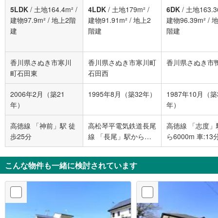
5LDK
/
土地164.4m²
/
4LDK
/
土地179m²
/
6DK
/
土地163.3
建物97.9m²
/
地上2階
建物91.91m²
/
地上2
建物96.39m²
/
地
建
階建
階建
香川県さぬき市寒川
香川県さぬき市寒川町
香川県さぬき市
町石田東
石田西
2006年2月（築21
1995年8月（築32年）
1987年10月（築
年）
年）
高徳線 「神前」駅 徒
高松琴平電気鉄道長尾
高徳線 「志度」
歩25分
線 「長尾」駅から
ら6000m 車:13
3000m 車:6分
こんな物件も一緒に検討されています