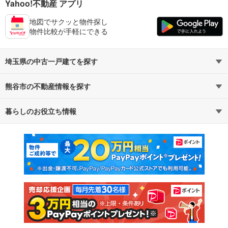
Yahoo!不動産 アプリ
地図でサクッと物件探し
物件比較が手軽にできる
埼玉県の中古一戸建てを探す
熊谷市の不動産情報を探す
路線・駅から探す
地域から探す
暮らしのお役立ち情報
不動産・住宅
賃貸住宅
通勤・通学時間から探す
地図から探す
マンションカタログ
教えて！住まいの先生
新築マンション
中古マンション
新築一戸建て
中古一戸建て
注文住宅
土地
売却査定