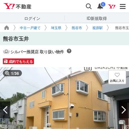
Yahoo!不動産
検索
通知
i
ログイン
ID新規取得
中古一戸建て
埼玉県
熊谷市
籠原駅
熊谷市玉
熊谷市玉井
シルバー推奨店 取り扱い物件
成約でもらえる
1
/
36
お気に入り