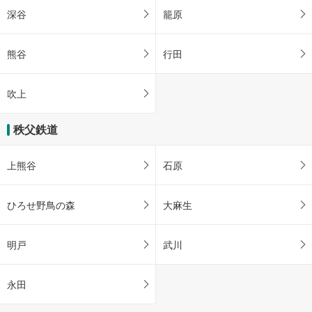
深谷
籠原
熊谷
行田
吹上
秩父鉄道
上熊谷
石原
ひろせ野鳥の森
大麻生
明戸
武川
永田