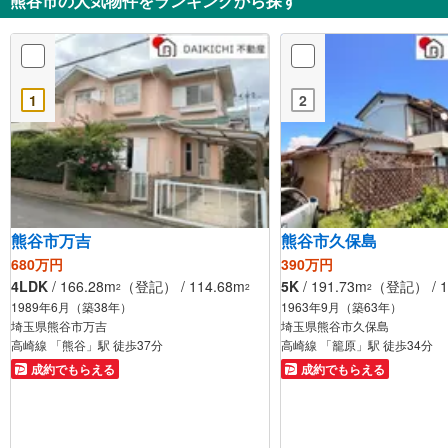
熊谷市の人気物件をランキングから探す
1
2
熊谷市万吉
熊谷市久保島
680万円
390万円
4LDK
/ 166.28m
（登記） / 114.68m
5K
/ 191.73m
（登記） / 1
2
2
2
1989年6月（築38年）
1963年9月（築63年）
埼玉県熊谷市万吉
埼玉県熊谷市久保島
高崎線 「熊谷」駅 徒歩37分
高崎線 「籠原」駅 徒歩34分
成約でもらえる
成約でもらえる