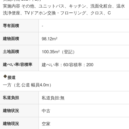
実施内容 その他、ユニットバス、キッチン、洗面化粧台、温水
洗浄便座、TVドアホン交換・フローリング、クロス、C
閉じる
専有面積
-
建物面積
98.12m
2
土地面積
100.35m
（登記）
2
建ぺい率/容積率
建ぺい率：60/容積率：200
接道
一方（北 公道 幅員4.0m）
私道負担
私道負担:無
建物状況
中古
建物現況
空家