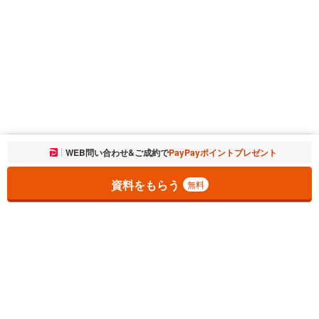
お気に入りに追加しました。
WEB問い合わせ&ご成約で
PayPayポイントプレゼント
一覧を開く
資料をもらう
無料
1
チェックした
件
をまとめて
資料をもらう
無料