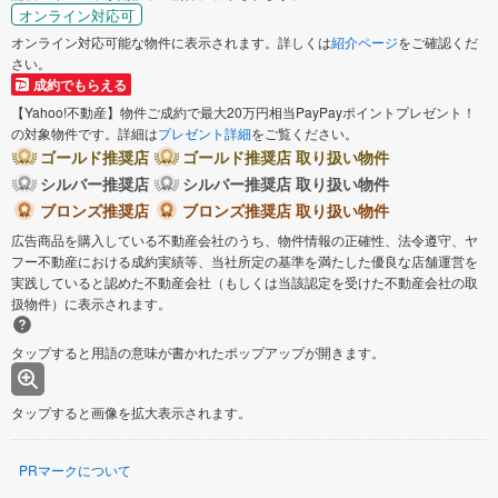
オンライン対応可
オンライン対応可能な物件に表示されます。詳しくは
紹介ページ
をご確認くだ
さい。
成約でもらえる
【Yahoo!不動産】物件ご成約で最大20万円相当PayPayポイントプレゼント！
の対象物件です。詳細は
プレゼント詳細
をご覧ください。
ゴールド推奨店
ゴールド推奨店 取り扱い物件
シルバー推奨店
シルバー推奨店 取り扱い物件
ブロンズ推奨店
ブロンズ推奨店 取り扱い物件
広告商品を購入している不動産会社のうち、物件情報の正確性、法令遵守、ヤ
フー不動産における成約実績等、当社所定の基準を満たした優良な店舗運営を
実践していると認めた不動産会社（もしくは当該認定を受けた不動産会社の取
扱物件）に表示されます。
タップすると用語の意味が書かれたポップアップが開きます。
タップすると画像を拡大表示されます。
PRマークについて