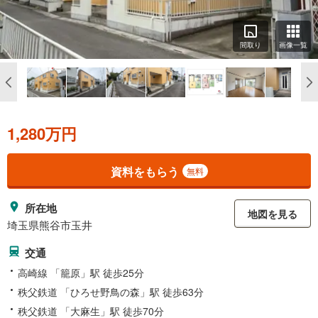
間取り
画像一覧
1,280万円
資料をもらう
無料
所在地
地図を見る
埼玉県熊谷市玉井
交通
高崎線 「籠原」駅 徒歩25分
秩父鉄道 「ひろせ野鳥の森」駅 徒歩63分
秩父鉄道 「大麻生」駅 徒歩70分