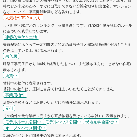
格などが未定のため、すぐには取引できない分譲宅地や新築住宅、マンション
などについて、販売開始時期などを告知します。
人気物件TOP10入り
市区町村・駅ごとのランキング（火曜更新）です。Yahoo!不動産独自のルール
に基づいて表示しています。
建築条件付き土地
売買契約にあたって一定期間内に特定の建設会社と建築請負契約を結ぶことを
条件にしている土地に表示されます。
未入居
建築工事完了日から1年以上経過したものの、まだ誰も住んだことがない住宅に
表示されます。
賃貸中
賃貸中の物件に表示されます。
賃貸中の物件は、原則ご自身でお住まいいただくことができません。
事業用物件
店舗や事務所などにお使いいただける物件に表示されます。
元付
その物件の元付業者（売主から直接依頼を受けている会社）に表示されます。
モデルルーム公開中
モデルハウス公開中
現地見学会開催中
オープンハウス開催中
記載のイベントが開催中の物件に表示されます。