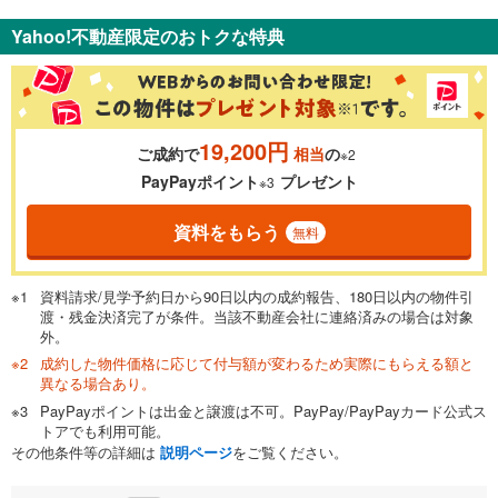
支払いの目安をシミュレーションすることができます。
Yahoo!不動産限定のおトクな特典
％
金利
19,200円
ご成約で
相当
の
※2
0.01%
14.99%
PayPayポイント
プレゼント
※3
資料をもらう
無料
返済期間
一般的には最長35年まで借り入れ可能です。多くの金融機関
資料請求/見学予約日から90日以内の成約報告、180日以内の物件引
が完済時の年齢は80歳までを条件としています。
渡・残金決済完了が条件。当該不動産会社に連絡済みの場合は対象
万円
頭金
閉じる
外。
成約した物件価格に応じて付与額が変わるため実際にもらえる額と
異なる場合あり。
PayPayポイントは出金と譲渡は不可。PayPay/PayPayカード公式ス
0万円
1,280万円
トアでも利用可能。
自己資金から住宅購入にかけられる金額を入力してくださ
その他条件等の詳細は
説明ページ
をご覧ください。
い。一般的には物件価格の2割までが目安です。
万円
ボーナス