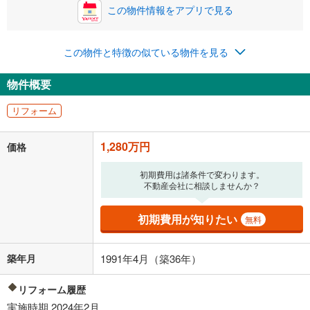
閉じる
/回
この物件情報をアプリで見る
この物件と特徴の似ている物件を見る
0円
1,280万円
年2回払いを想定しています。毎月の返済額に加えて、ボー
物件概要
ナス時の増額分（1回分）を入力してください。
ボーナス払いの限度額は金融機関によって異なります。
リフォーム
33,226
円
/月
月々の返済額
閉じる
1,280万円
価格
「金利」については、ご利用を予定されている金融機関等にご確認の
上、ご自身での入力をお願いいたします。初期設定で自動入力されてい
初期費用は諸条件で変わります。
る値は、実際の金融機関等における貸出金利とは何ら関係がなく、実際
不動産会社に相談しませんか？
の金融機関等における貸出金利を何ら保証するものではありません。返
済方法「元利均等返済」にて算出しております。入力された金利を35年
初期費用が知りたい
無料
適用した場合の計算結果を表示しています。
その他月額費用や、初期費用がかかります。ご注意ください。実際にお
借り入れの際は各金融機関等に、必ずご自身でご確認をお願いいたしま
築年月
1991年4月（築36年）
す。
条件によってお借り入れができないことがあります。
リフォーム履歴
不動産会社に購入相談をする
実施時期 2024年2月
無料