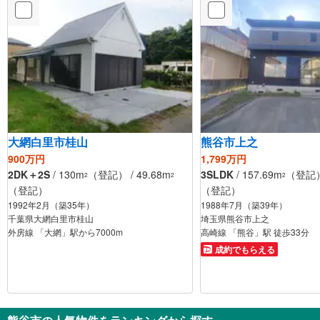
大網白里市桂山
熊谷市上之
900万円
1,799万円
2DK＋2S
/ 130m
（登記） / 49.68m
3SLDK
/ 157.69m
（登記） 
2
2
2
（登記）
（登記）
1992年2月（築35年）
1988年7月（築39年）
千葉県大網白里市桂山
埼玉県熊谷市上之
外房線 「大網」駅から7000m
高崎線 「熊谷」駅 徒歩33分
成約でもらえる