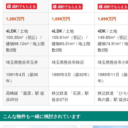
成約でもらえる
成約でもらえる
成約でもらえる
1,280万円
1,699万円
1,699万円
4LDK
/
土地
4LDK
/
土地
4DK
/
土地
100.35m²（登記）
/
105.61m²（登記）
/
149.85m²（登
建物98.12m²
/
地上階
建物83.01m²
/
地上階
建物74.91m²
/
数2階
数2階
数2階
埼玉県熊谷市玉井
埼玉県熊谷市柿沼
埼玉県熊谷市小
1991年4月（築36
1995年3月（築32年）
1985年11月（築
年）
年）
高崎線 「籠原」駅 徒
秩父鉄道 「石原」駅
秩父鉄道 「ひろ
歩25分
徒歩27分
鳥の森」駅 徒歩
こんな物件も一緒に検討されています