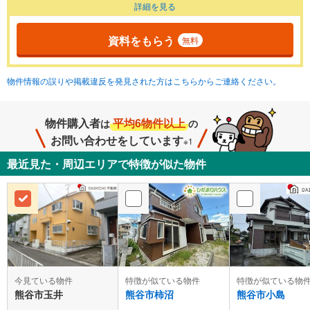
詳細を見る
資料をもらう
無料
物件情報の誤りや掲載違反を発見された方はこちらからご連絡ください。
物件購入者
平均6物件以上
は
の
お問い合わせをしています
※1
最近見た・周辺エリアで特徴が似た物件
今見ている物件
特徴が似ている物件
特徴が似ている物
熊谷市玉井
熊谷市柿沼
熊谷市小島