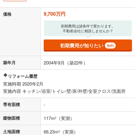
が完済時の年齢は80歳までを条件としています。
万円
頭金
9,700万円
価格
閉じる
初期費用は諸条件で変わります。
不動産会社に相談しませんか？
0万円
9,700万円
自己資金から住宅購入にかけられる金額を入力してくださ
初期費用が知りたい
無料
い。一般的には物件価格の2割までが目安です。
万円
ボーナス
閉じる
/回
築年月
2004年9月（築22年）
リフォーム履歴
実施時期 2020年2月
0円
9,700万円
実施内容 キッチン/浴室/トイレ/壁/床/外壁/全室クロス/洗面所
年2回払いを想定しています。毎月の返済額に加えて、ボー
ナス時の増額分（1回分）を入力してください。
専有面積
-
ボーナス払いの限度額は金融機関によって異なります。
251,797
円
/月
月々の返済額
閉じる
建物面積
117m
（実測）
2
「金利」については、ご利用を予定されている金融機関等にご確認の
土地面積
66.23m
（実測）
2
上、ご自身での入力をお願いいたします。初期設定で自動入力されてい