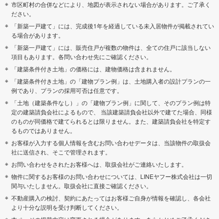
市区町村の合併などにより、地図が表示されない場合があります。ご了承く
ださい。
「新築一戸建て」には、完成後1年を経過している未入居物件が掲載されてい
る場合があります。
「新築一戸建て」には、販売住戸が複数の物件は、全ての住戸に該当しない
項目もあります。各問い合わせ先にご確認ください。
「建築条件付き土地」の価格には、建物価格は含まれません。
「建築条件付き土地」の「建物プラン例」は、土地購入者の設計プランの一
例であり、プランの採用可否は任意です。
「土地（建築条件なし）」の「建物プラン例」に関して、そのプラン例は特
定の建築請負会社によるもので、 当該建築請負会社以外で建てた場合、同様
のものが同価格で建てられるとは限りません。また、建築請負会社を特定す
るものではありません。
お客様が入力する個人情報を含むお問い合わせデータは、当該物件の取扱会
社に送信され、そこで管理されます。
お問い合わせをされたお客様へは、取扱会社がご連絡いたします。
物件に関するお客様のお問い合わせについては、LINEヤフー株式会社は一切
関与いたしません。取扱会社に直接ご確認ください。
不動産購入の検討、契約にあたってはお客様ご自身が情報を確認し、各会社
より十分な説明を受け判断してください。