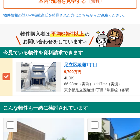
室内･現地を見学する
無料
物件情報の誤りや掲載違反を発見された方はこちらからご連絡ください。
物件購入者
平均6物件以上
は
の
お問い合わせをしています
※1
今見ている物件を資料請求できます
足立区綾瀬1丁目
9,700万円
4LDK
66.23m
（実測） / 117m
（実測）
2
2
東京都足立区綾瀬1丁目 / 常磐線（各駅停車） 「綾瀬」駅 徒歩3分
こんな物件も一緒に検討されています