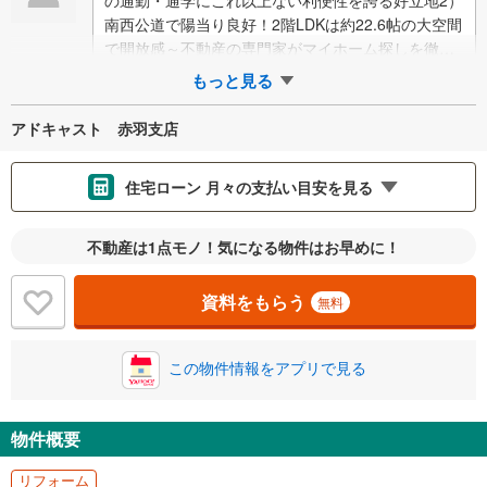
南西公道で陽当り良好！2階LDKは約22.6帖の大空間
で開放感～不動産の専門家がマイホーム探しを徹底
サポート～現地見学とあわせて周…
もっと見る
アドキャスト 赤羽支店
住宅ローン 月々の支払い目安を見る
支払いの目安をシミュレーションすることができます。
不動産は1点モノ！気になる物件はお早めに！
％
金利
資料をもらう
無料
この物件情報をアプリで見る
0.01%
14.99%
物件概要
返済期間
リフォーム
一般的には最長35年まで借り入れ可能です。多くの金融機関