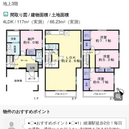
地上3階
間取り図 / 建物面積 / 土地面積
4LDK / 117m
（実測） / 66.23m
（実測）
2
2
物件のおすすめポイント
●〇●おすすめポイント●〇●1）綾瀬駅徒歩2分！毎日
の通勤・通学にこれ以上ない利便性を誇る好立地2）