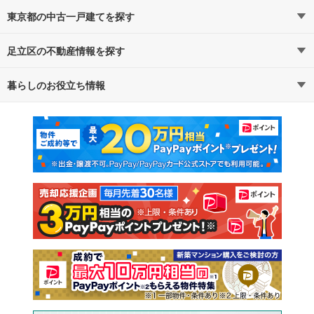
東京都の中古一戸建てを探す
足立区の不動産情報を探す
路線・駅から探す
地域から探す
暮らしのお役立ち情報
不動産・住宅
賃貸住宅
通勤・通学時間から探す
地図から探す
マンションカタログ
教えて！住まいの先生
新築マンション
中古マンション
新築一戸建て
中古一戸建て
注文住宅
土地
売却査定