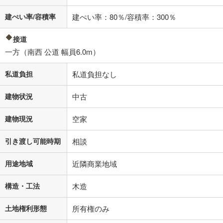
る値は、実際の金融機関等における貸出金利とは何ら関係がなく、実際
建ぺい率/容積率
建ぺい率：80％/容積率：300％
の金融機関等における貸出金利を何ら保証するものではありません。返
済方法「元利均等返済」にて算出しております。入力された金利を35年
適用した場合の計算結果を表示しています。
接道
その他月額費用や、初期費用がかかります。ご注意ください。実際にお
一方（南西 公道 幅員6.0m）
借り入れの際は各金融機関等に、必ずご自身でご確認をお願いいたしま
す。
私道負担
私道負担なし
条件によってお借り入れができないことがあります。
不動産会社に購入相談をする
建物状況
中古
無料
建物現況
空家
閉じる
引き渡し可能時期
相談
用途地域
近隣商業地域
構造・工法
木造
土地権利形態
所有権のみ