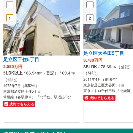
1
2
足立区大谷田5丁目
足立区千住5丁目
3,780万円
2,580万円
3SLDK
/ 78.69m
（登記） /
2
5LDK以上
/ 86.94m
（登記） / 69.4m
（登記）
2
2
（登記）
2011年4月（築16年）
東京都足立区大谷田5丁目
1975年7月（築52年）
東京メトロ千代田線 「北綾瀬」
東京都足立区千住5丁目
常磐線（各駅停車） 「北千住」駅 徒歩9分
成約でもらえる
成約でもらえる