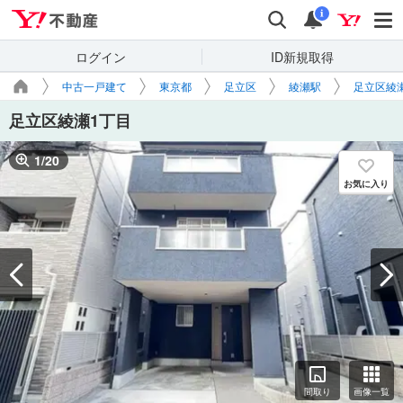
Yahoo!不動産
検索
通知
i
ログイン
ID新規取得
中古一戸建て
東京都
足立区
綾瀬駅
足立区綾
足立区綾瀬1丁目
1
/
20
お気に入り
間取り
画像一覧