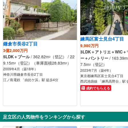
練馬区富士見台4丁目
鎌倉市長谷2丁目
9,980万円
3億2,000万円
3LDK＋アトリエ＋WIC
5LDK＋プール
/ 362.82m
（登記） / 22
2
ー＋パントリー
/ 163.39m
9.15m
（登記）（車庫面積28.83m
）
2
2
7.5m
（登記）
2
2009年4月（築18年）
2023年7月（築4年）
神奈川県鎌倉市長谷2丁目
東京都練馬区富士見台4丁目
江ノ島電鉄 「由比ケ浜」駅 徒歩4分
西武池袋線 「練馬高野台」駅 
成約でもらえる
足立区の人気物件をランキングから探す