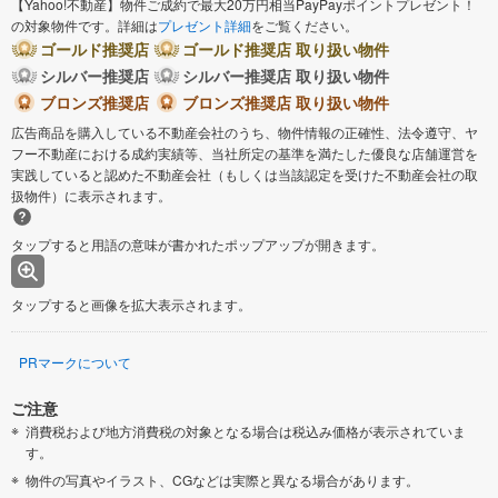
【Yahoo!不動産】物件ご成約で最大20万円相当PayPayポイントプレゼント！
の対象物件です。詳細は
プレゼント詳細
をご覧ください。
ゴールド推奨店
ゴールド推奨店 取り扱い物件
シルバー推奨店
シルバー推奨店 取り扱い物件
ブロンズ推奨店
ブロンズ推奨店 取り扱い物件
広告商品を購入している不動産会社のうち、物件情報の正確性、法令遵守、ヤ
フー不動産における成約実績等、当社所定の基準を満たした優良な店舗運営を
実践していると認めた不動産会社（もしくは当該認定を受けた不動産会社の取
扱物件）に表示されます。
タップすると用語の意味が書かれたポップアップが開きます。
タップすると画像を拡大表示されます。
PRマークについて
ご注意
消費税および地方消費税の対象となる場合は税込み価格が表示されていま
す。
物件の写真やイラスト、CGなどは実際と異なる場合があります。