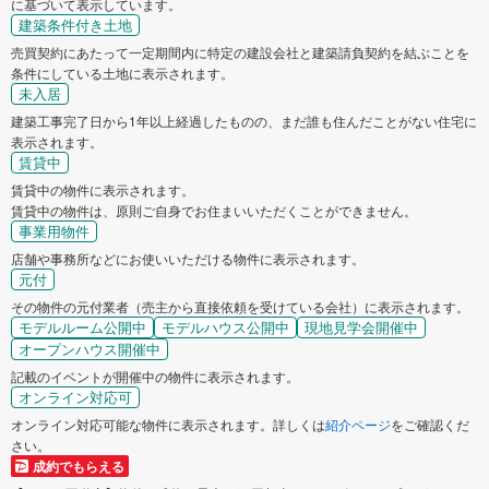
に基づいて表示しています。
建築条件付き土地
売買契約にあたって一定期間内に特定の建設会社と建築請負契約を結ぶことを
条件にしている土地に表示されます。
未入居
建築工事完了日から1年以上経過したものの、まだ誰も住んだことがない住宅に
表示されます。
賃貸中
賃貸中の物件に表示されます。
賃貸中の物件は、原則ご自身でお住まいいただくことができません。
事業用物件
店舗や事務所などにお使いいただける物件に表示されます。
元付
その物件の元付業者（売主から直接依頼を受けている会社）に表示されます。
モデルルーム公開中
モデルハウス公開中
現地見学会開催中
オープンハウス開催中
記載のイベントが開催中の物件に表示されます。
オンライン対応可
オンライン対応可能な物件に表示されます。詳しくは
紹介ページ
をご確認くだ
さい。
成約でもらえる