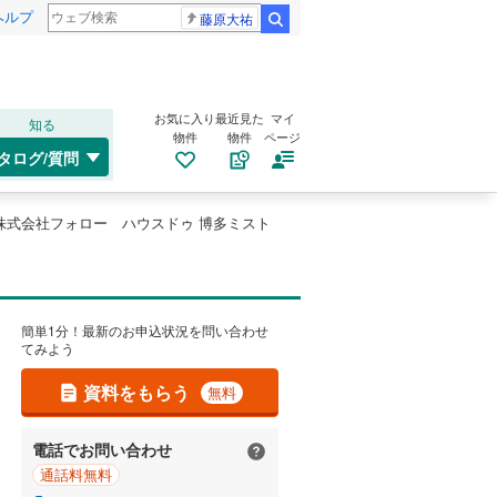
ヘルプ
藤原大祐
検索
お気に入り
最近見た
マイ
知る
物件
物件
ページ
タログ/質問
株式会社フォロー ハウスドゥ 博多ミスト
簡単1分！最新のお申込状況を問い合わせ
てみよう
資料をもらう
無料
電話でお問い合わせ
通話料無料