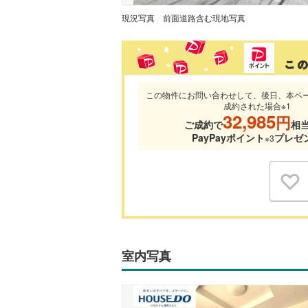
現況写真
前面道路含む現地写真
この物件にお問い合わせして、後日、本ペ
成約された場合※1
32,985
円
ご成約で
相
PayPayポイント
プレゼ
※3
室内写真