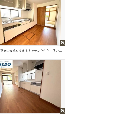
家族の食卓を支えるキッチンだから、使い勝手にこだわりました。収納・広さ・素材？？どこをとっても、毎日の料理が少しだけ楽しくなる設計です。