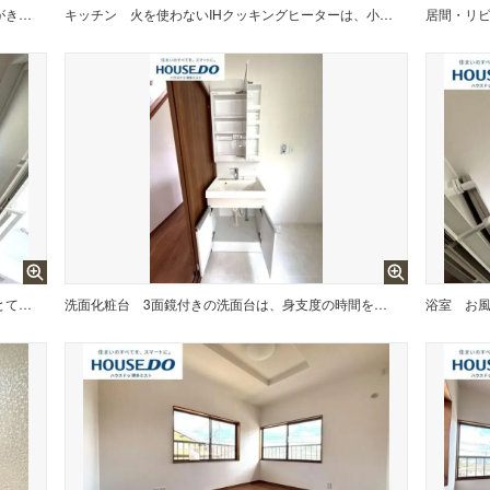
シンプルなデザインの中に、使い勝手がきちんと詰まっているキッチン。料理好きな方にも、時短派の方にも応えられる仕様です。
キッチン
火を使わないIHクッキングヒーターは、小さな子どもがいる家庭にとって心強い設備のひとつ。一緒にキッチンに立つ時間が、より安心して楽しめます。
居間・リ
毎朝使う場所だから、使いやすさはとても大切。鏡の大きさ、収納の深さ、水栓の高さ？？細かいところまで気が配られた洗面台です。
洗面化粧台
3面鏡付きの洗面台は、身支度の時間をスムーズにしてくれます。朝の混みやすい時間も、収納が広いから家族分のアイテムをまとめて管理できます。
浴室