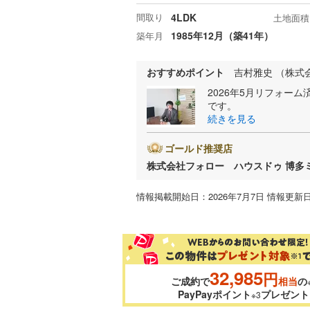
間取り
4LDK
土地面積
1985年12月（築41年）
築年月
おすすめポイント
吉村雅史 （株式
2026年5月リフォー
です。
続きを見る
ゴールド推奨店
株式会社フォロー ハウスドゥ 博多
情報掲載開始日：2026年7月7日 情報更新日
32,985
円
ご成約で
相当
の
PayPayポイント
プレゼント
※3