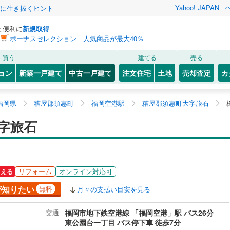
Yahoo! JAPAN
クに生き抜くヒント
と便利に
新規取得
ボーナスセレクション 人気商品が最大40％
買う
建てる
売る
ョン
新築一戸建て
中古一戸建て
注文住宅
土地
売却査定
カ
福岡県
糟屋郡須惠町
福岡空港駅
糟屋郡須惠町大字旅石
字旅石
リフォーム
オンライン対応可
らえる
が知りたい
無料
月々の支払い目安を見る
交通
福岡市地下鉄空港線 「福岡空港」駅 バス26分
東公園台一丁目 バス停下車 徒歩7分