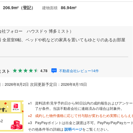
206.9m
（登記）
86.94m
建物面積
2
2
会社フォロー ハウスドゥ 博多ミスト）
ム済 全居室6帖、ベッドや机などの家具を置いてもゆとりのあるお部屋
ミスト
不動産会社レビュー14件
4.78
：2026年8月2日 次回更新予定日：2026年8月15日
資料請求/見学予約日から90日以内の成約報告およびアンケー
了が条件。当該不動産会社に連絡済みの場合は対象外。
成約した物件価格に応じて付与額が変わるため実際にもらえ
※2
PayPayポイントは出金と譲渡は不可。PayPay/PayPay
その他条件等の詳細は
説明ページ
をご覧ください。