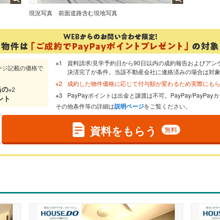
現況写真
前面道路含む現地写真
資料請求/見学予約日から90日以内の成約報告およびアン
ージ記載の価格で
決済完了が条件。当該不動産会社に連絡済みの場合は対
成約した物件価格に応じて付与額が変わるため実際にも
当
の
※2
PayPayポイントは出金と譲渡は不可。PayPay/PayP
ント
その他条件等の詳細は
説明ページ
をご覧ください。
資料をもらう
無料