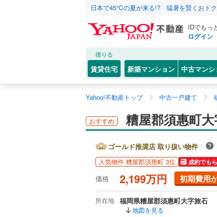
日本で45℃の夏が来る!? 猛暑を賢くおト
IDでもっ
ログイン
借りる
賃貸住宅
新築マンション
中古マンシ
Yahoo!不動産トップ
中古一戸建て
糟屋郡須惠町大
おすすめ
ゴールド推奨店 取り扱い物件
人気物件 糟屋郡須惠町 3位
成約でも
2,199万円
初期費用
価格
所在地
福岡県糟屋郡須惠町大字旅石
地図を見る