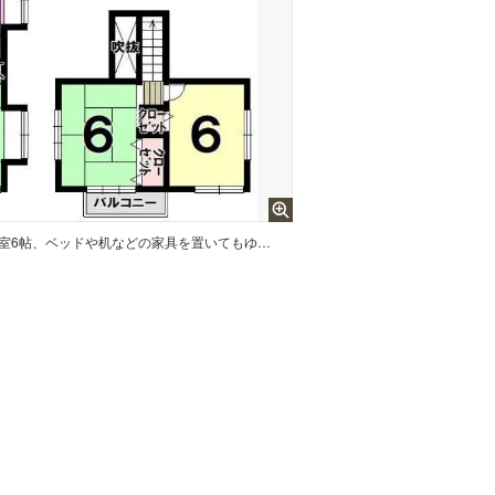
2026年5月リフォーム済 全居室6帖、ベッドや机などの家具を置いてもゆとりのあるお部屋です。