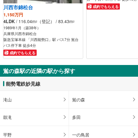
川西市錦松台
成約でもらえる
1,150万円
4LDK
/ 116.04m
（登記） / 83.43m
2
2
1989年1月（築38年）
兵庫県川西市錦松台
阪急宝塚本線 「川西能勢口」駅 バス7分 鴬台
バス停下車 徒歩4分
成約でもらえる
鴬の森駅の近隣の駅から探す
能勢電鉄妙見線
滝山
鴬の森
鼓滝
多田
平野
一の鳥居