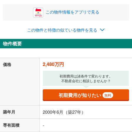
この物件情報をアプリで見る
0円
2,480万円
年2回払いを想定しています。毎月の返済額に加えて、ボー
この物件と特徴の似ている物件を見る
ナス時の増額分（1回分）を入力してください。
ボーナス払いの限度額は金融機関によって異なります。
物件概要
64,377
円
/月
月々の返済額
閉じる
「金利」については、ご利用を予定されている金融機関等にご確認の
2,480万円
価格
上、ご自身での入力をお願いいたします。初期設定で自動入力されてい
る値は、実際の金融機関等における貸出金利とは何ら関係がなく、実際
初期費用は諸条件で変わります。
の金融機関等における貸出金利を何ら保証するものではありません。返
不動産会社に相談しませんか？
済方法「元利均等返済」にて算出しております。入力された金利を35年
適用した場合の計算結果を表示しています。
その他月額費用や、初期費用がかかります。ご注意ください。実際にお
初期費用が知りたい
無料
借り入れの際は各金融機関等に、必ずご自身でご確認をお願いいたしま
す。
条件によってお借り入れができないことがあります。
築年月
2000年6月（築27年）
不動産会社に購入相談をする
無料
専有面積
-