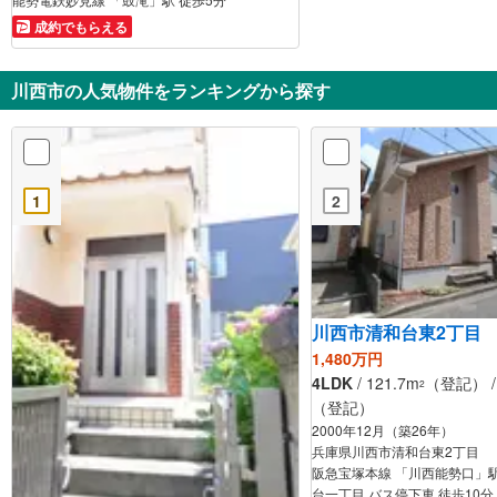
成約でもらえる
川西市の人気物件をランキングから探す
1
2
川西市清和台東2丁目
1,480万円
4LDK
/ 121.7m
（登記） / 
2
（登記）
2000年12月（築26年）
兵庫県川西市清和台東2丁目
阪急宝塚本線 「川西能勢口」駅
台一丁目 バス停下車 徒歩10分