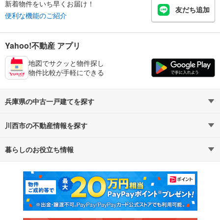
新着物件をいち早くお届け！
友だち追加
便利な機能のご紹介
Yahoo!不動産 アプリ
地図でサクッと物件探し
物件比較が手軽にできる
兵庫県の中古一戸建てを探す
川西市の不動産情報を探す
路線・駅から探す
地域から探す
暮らしのお役立ち情報
不動産・住宅
賃貸住宅
通勤・通学時間から探す
地図から探す
マンションカタログ
教えて！住まいの先生
新築マンション
中古マンション
新築一戸建て
中古一戸建て