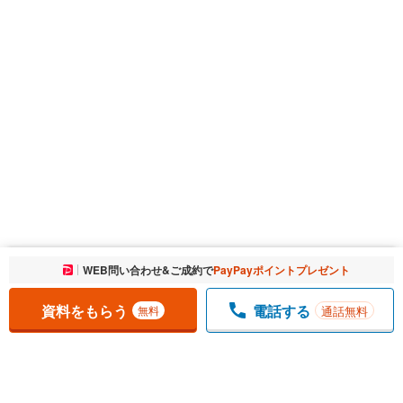
お気に入りに追加しました。
WEB問い合わせ&ご成約で
PayPayポイントプレゼント
一覧を開く
資料をもらう
電話する
通話無料
無料
1
チェックした
件
をまとめて
資料をもらう
無料