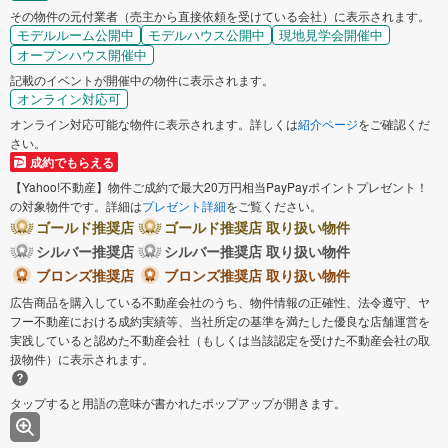
その物件の元付業者（売主から直接依頼を受けている会社）に表示されます。
モデルルーム公開中
モデルハウス公開中
現地見学会開催中
オープンハウス開催中
記載のイベントが開催中の物件に表示されます。
オンライン対応可
オンライン対応可能な物件に表示されます。詳しくは
紹介ページ
をご確認くだ
さい。
成約でもらえる
【Yahoo!不動産】物件ご成約で最大20万円相当PayPayポイントプレゼント！
の対象物件です。詳細は
プレゼント詳細
をご覧ください。
ゴールド推奨店
ゴールド推奨店 取り扱い物件
シルバー推奨店
シルバー推奨店 取り扱い物件
ブロンズ推奨店
ブロンズ推奨店 取り扱い物件
広告商品を購入している不動産会社のうち、物件情報の正確性、法令遵守、ヤ
フー不動産における成約実績等、当社所定の基準を満たした優良な店舗運営を
実践していると認めた不動産会社（もしくは当該認定を受けた不動産会社の取
扱物件）に表示されます。
タップすると用語の意味が書かれたポップアップが開きます。