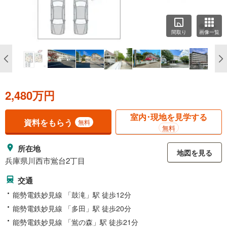
間取り
画像一覧
2,480万円
室内･現地を見学する
資料をもらう
無料
無料
所在地
地図を見る
兵庫県川西市鴬台2丁目
交通
能勢電鉄妙見線 「鼓滝」駅 徒歩12分
能勢電鉄妙見線 「多田」駅 徒歩20分
能勢電鉄妙見線 「鴬の森」駅 徒歩21分