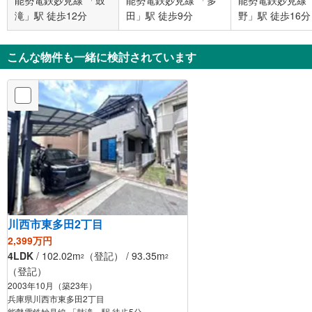
能勢電鉄妙見線 「鼓
能勢電鉄妙見線 「多
能勢電鉄妙見線 
滝」駅 徒歩12分
田」駅 徒歩9分
野」駅 徒歩16分
こんな物件も一緒に検討されています
川西市東多田2丁目
2,399万円
4LDK
/ 102.02m
（登記） / 93.35m
2
2
（登記）
2003年10月（築23年）
兵庫県川西市東多田2丁目
能勢電鉄妙見線 「鼓滝」駅 徒歩5分