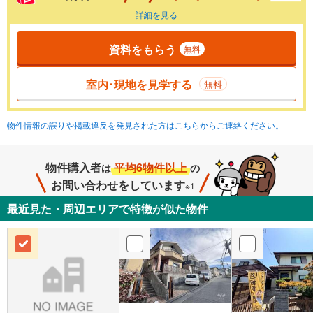
詳細を見る
資料をもらう
無料
室内･現地を見学する
無料
物件情報の誤りや掲載違反を発見された方はこちらからご連絡ください。
物件購入者
平均6物件以上
は
の
お問い合わせをしています
※1
最近見た・周辺エリアで特徴が似た物件