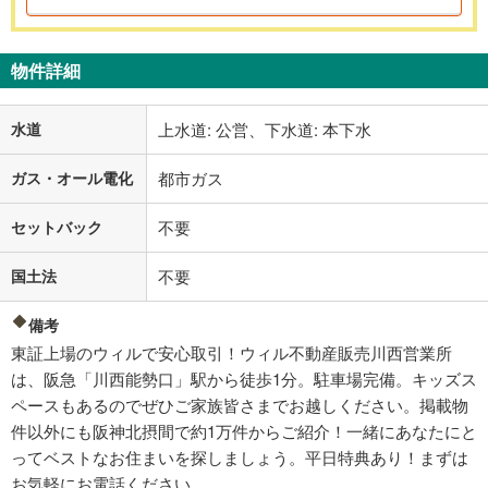
物件詳細
水道
上水道: 公営、下水道: 本下水
ガス・オール電化
都市ガス
セットバック
不要
国土法
不要
備考
東証上場のウィルで安心取引！ウィル不動産販売川西営業所
は、阪急「川西能勢口」駅から徒歩1分。駐車場完備。キッズス
ペースもあるのでぜひご家族皆さまでお越しください。掲載物
件以外にも阪神北摂間で約1万件からご紹介！一緒にあなたにと
ってベストなお住まいを探しましょう。平日特典あり！まずは
お気軽にお電話ください。