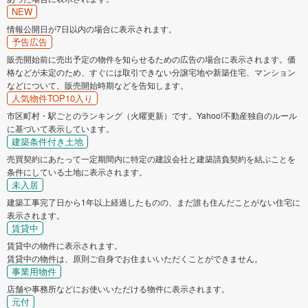
NEW
情報公開日が7日以内の場合に表示されます。
予告広告
販売開始前に売出予定の物件を知らせるための広告の場合に表示されます。価
格などが未定のため、すぐには取引できない分譲宅地や新築住宅、マンション
などについて、販売開始時期などを告知します。
人気物件TOP10入り
市区町村・駅ごとのランキング（火曜更新）です。Yahoo!不動産独自のルール
に基づいて表示しています。
建築条件付き土地
売買契約にあたって一定期間内に特定の建設会社と建築請負契約を結ぶことを
条件にしている土地に表示されます。
未入居
建築工事完了日から1年以上経過したものの、まだ誰も住んだことがない住宅に
表示されます。
賃貸中
賃貸中の物件に表示されます。
賃貸中の物件は、原則ご自身でお住まいいただくことができません。
事業用物件
店舗や事務所などにお使いいただける物件に表示されます。
元付