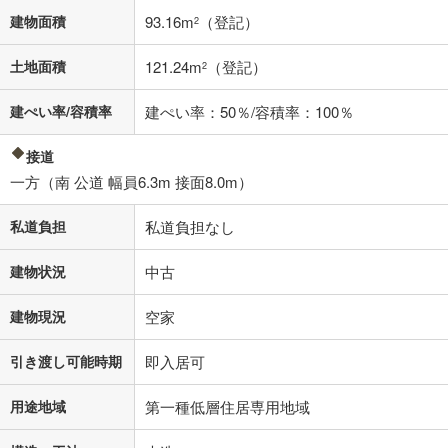
建物面積
93.16m
（登記）
2
閉じる
土地面積
121.24m
（登記）
2
建ぺい率/容積率
建ぺい率：50％/容積率：100％
接道
一方（南 公道 幅員6.3m 接面8.0m）
私道負担
私道負担なし
建物状況
中古
建物現況
空家
引き渡し可能時期
即入居可
用途地域
第一種低層住居専用地域