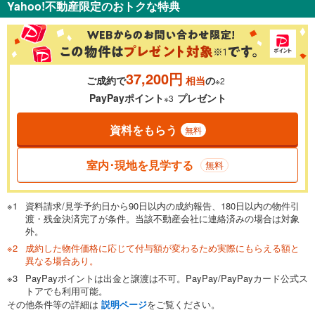
Yahoo!不動産限定のおトクな特典
％
金利
37,200円
ご成約で
相当
の
※2
0.01%
14.99%
PayPayポイント
プレゼント
※3
資料をもらう
無料
返済期間
一般的には最長35年まで借り入れ可能です。多くの金融機関
室内･現地を見学する
無料
が完済時の年齢は80歳までを条件としています。
万円
頭金
閉じる
資料請求/見学予約日から90日以内の成約報告、180日以内の物件引
渡・残金決済完了が条件。当該不動産会社に連絡済みの場合は対象
外。
成約した物件価格に応じて付与額が変わるため実際にもらえる額と
0万円
2,480万円
異なる場合あり。
自己資金から住宅購入にかけられる金額を入力してくださ
PayPayポイントは出金と譲渡は不可。PayPay/PayPayカード公式ス
い。一般的には物件価格の2割までが目安です。
万円
トアでも利用可能。
ボーナス
閉じる
/回
その他条件等の詳細は
説明ページ
をご覧ください。