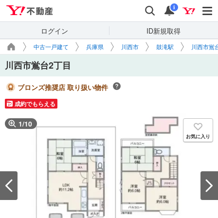
Yahoo!不動産
検索
通知
i
ログイン
ID新規取得
中古一戸建て
兵庫県
川西市
鼓滝駅
川西市鴬
川西市鴬台2丁目
ブロンズ推奨店 取り扱い物件
成約でもらえる
1
/
10
お気に入り