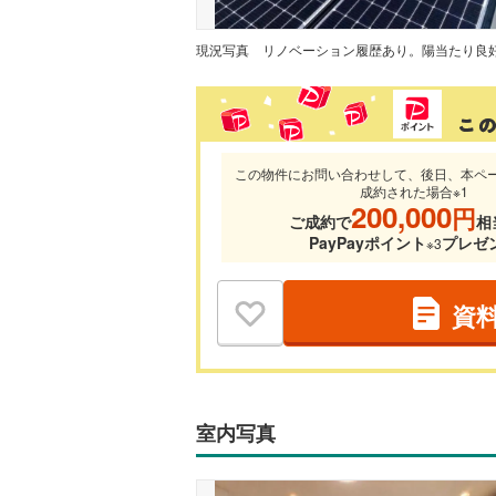
現況写真
この物件にお問い合わせして、後日、本ペ
成約された場合※1
200,000
円
ご成約で
相
PayPayポイント
プレゼ
※3
資
室内写真