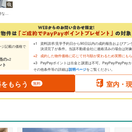
リノベーション履歴あり。陽当たり良好な南東向きバルコニーです。
資料請求/見学予約日から90日以内の成約報告およびアン
ージ記載の価格で
決済完了が条件。当該不動産会社に連絡済みの場合は対
成約した物件価格に応じて付与額が変わるため実際にも
当
の
※2
PayPayポイントは出金と譲渡は不可。PayPay/PayP
ント
その他条件等の詳細は
説明ページ
をご覧ください。
料をもらう
室内・
無料