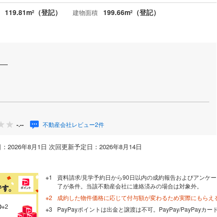
119.81m
（登記）
199.66m
（登記）
建物面積
2
2
━━
不動産会社レビュー2件
-.--
：2026年8月1日 次回更新予定日：2026年8月14日
資料請求/見学予約日から90日以内の成約報告およびアンケー
了が条件。当該不動産会社に連絡済みの場合は対象外。
成約した物件価格に応じて付与額が変わるため実際にもらえ
の
※2
PayPayポイントは出金と譲渡は不可。PayPay/PayPay