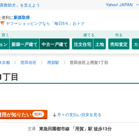
Yahoo! JAPAN
害救助犬」を支えよう
と便利に
新規取得
ヤフーショッピングなら「毎日5％」おトク
買う
建てる
売る
ョン
新築一戸建て
中古一戸建て
注文住宅
土地
売却査定
カ
東京都
世田谷区
用賀駅
世田谷区上用賀1丁目
1丁目
費用が知りたい
無料
月々の支払い目安を見る
交通
東急田園都市線 「用賀」駅 徒歩13分