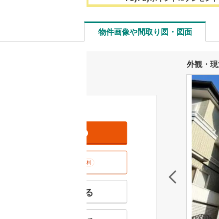
物件画像や間取り図・図面
外観・現
資料をもらう
無料
室内･現地を見学する
無料
特徴の似た物件を見る