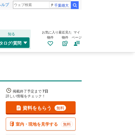
ヘルプ
千葉雄大
検索
お気に入り
最近見た
マイ
知る
物件
物件
ページ
タログ/質問
掲載終了予定まで
7日
詳しい情報をチェック！
資料をもらう
無料
室内・現地を見学する
無料