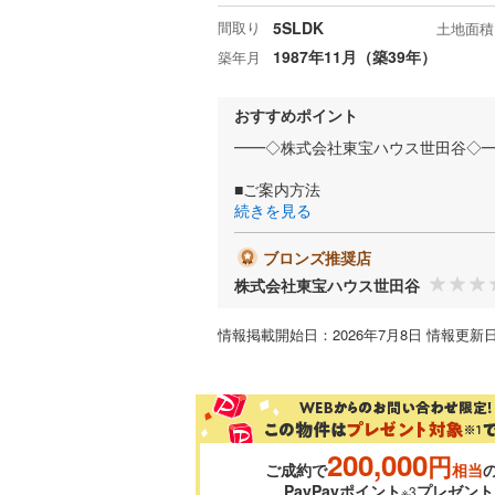
間取り
5SLDK
土地面積
1987年11月（築39年）
築年月
おすすめポイント
━━◇株式会社東宝ハウス世田谷◇
■ご案内方法
続きを見る
ブロンズ推奨店
株式会社東宝ハウス世田谷
情報掲載開始日：2026年7月8日 情報更新日
200,000
円
ご成約で
相当
PayPayポイント
プレゼント
※3