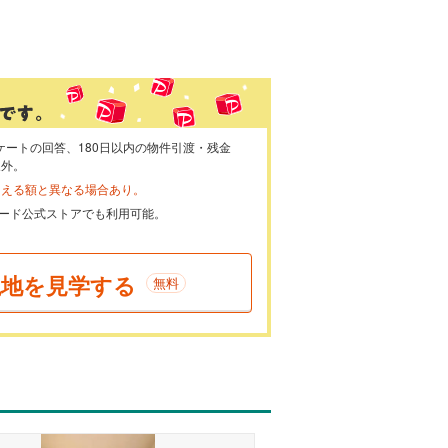
ケートの回答、180日以内の物件引渡・残金
象外。
らえる額と異なる場合あり。
ayカード公式ストアでも利用可能。
現地を見学する
無料