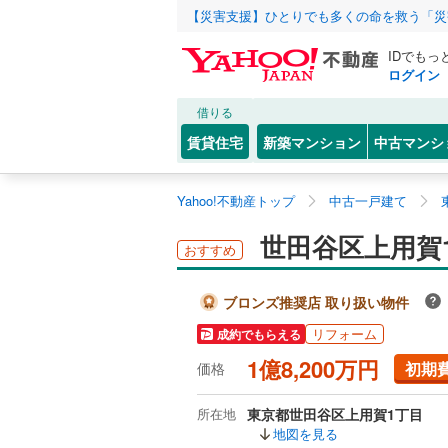
【災害支援】ひとりでも多くの命を救う「災
IDでもっ
ログイン
借りる
賃貸住宅
新築マンション
中古マンシ
Yahoo!不動産トップ
中古一戸建て
世田谷区上用賀
おすすめ
ブロンズ推奨店 取り扱い物件
リフォーム
成約でもらえる
1億8,200万円
初期
価格
所在地
東京都世田谷区上用賀1丁目
地図を見る