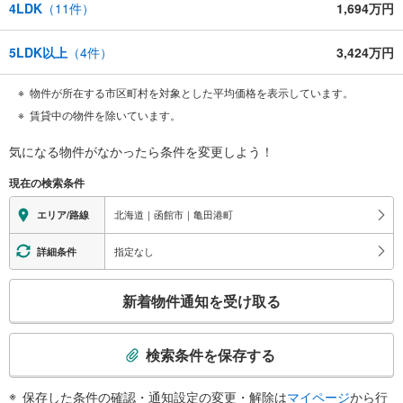
4LDK
（
11
件）
1,694万円
5LDK以上
（
4
件）
3,424万円
物件が所在する市区町村を対象とした平均価格を表示しています。
賃貸中の物件を除いています。
気になる物件がなかったら
条件を変更しよう！
現在の検索条件
北海道｜函館市｜亀田港町
エリア/路線
指定なし
詳細条件
こ
新着物件通知を受け取る
の
検
索
検索条件を保存する
条
件
保存した条件の確認・通知設定の変更・解除は
マイページ
から行