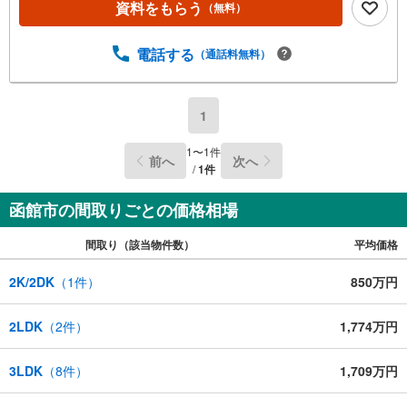
資料をもらう
（無料）
電話する
（通話料無料）
1
1
〜
1
件
前へ
次へ
/
1
件
函館市の間取りごとの価格相場
間取り（該当物件数）
平均価格
2K/2DK
（
1
件）
850万円
2LDK
（
2
件）
1,774万円
3LDK
（
8
件）
1,709万円