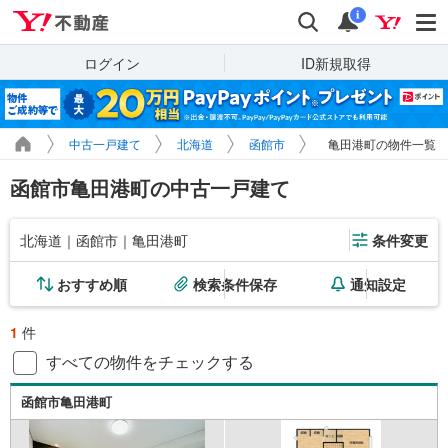
Yahoo!不動産
検索
通知
i
ログイン
ID新規取得
中古一戸建て
北海道
函館市
亀田港町の物件一覧
函館市亀田港町の中古一戸建て
北海道｜函館市｜亀田港町
条件変更
おすすめ順
検索条件保存
通知設定
1
件
すべての物件をチェックする
函館市亀田港町