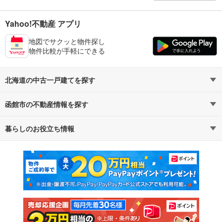
Yahoo!不動産 アプリ
地図でサクッと物件探し
物件比較が手軽にできる
北海道の中古一戸建てを探す
函館市の不動産情報を探す
路線・駅から探す
地域から探す
暮らしのお役立ち情報
不動産・住宅
賃貸住宅
通勤・通学時間から探す
地図から探す
マンションカタログ
教えて！住まいの先生
新築マンション
中古マンション
新築一戸建て
中古一戸建て
注文住宅
土地