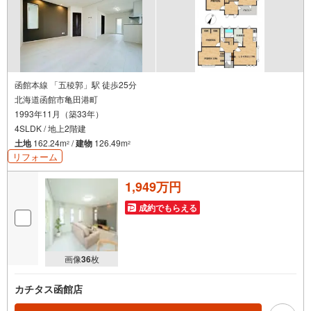
函館本線 「五稜郭」駅 徒歩25分
北海道函館市亀田港町
1993年11月（築33年）
4SLDK / 地上2階建
土地
162.24m
/
建物
126.49m
2
2
リフォーム
1,949万円
成約でもらえる
画像
36
枚
カチタス函館店