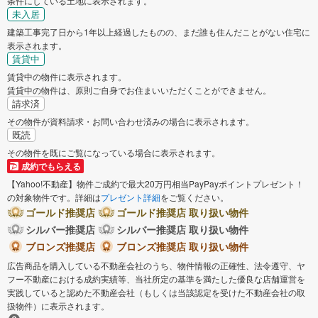
条件にしている土地に表示されます。
未入居
建築工事完了日から1年以上経過したものの、まだ誰も住んだことがない住宅に
表示されます。
賃貸中
賃貸中の物件に表示されます。
賃貸中の物件は、原則ご自身でお住まいいただくことができません。
請求済
その物件が資料請求・お問い合わせ済みの場合に表示されます。
既読
その物件を既にご覧になっている場合に表示されます。
成約でもらえる
【Yahoo!不動産】物件ご成約で最大20万円相当PayPayポイントプレゼント！
の対象物件です。詳細は
プレゼント詳細
をご覧ください。
ゴールド推奨店
ゴールド推奨店 取り扱い物件
シルバー推奨店
シルバー推奨店 取り扱い物件
ブロンズ推奨店
ブロンズ推奨店 取り扱い物件
広告商品を購入している不動産会社のうち、物件情報の正確性、法令遵守、ヤ
フー不動産における成約実績等、当社所定の基準を満たした優良な店舗運営を
実践していると認めた不動産会社（もしくは当該認定を受けた不動産会社の取
扱物件）に表示されます。