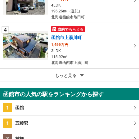
4LDK
る
196.26m
（登記）
2
北海道函館市亀田町
4
成約でもらえる
函館市上湯川町
1,499万円
3LDK
115.92m
2
北海道函館市上湯川町
5
もっと見る
成約でもらえる
函館市亀田港町
1,949万円
函館市の人気の駅をランキングから探す
4SLDK
126.49m
2
1
函館
北海道函館市亀田港町
1
五稜郭
3
桔梗