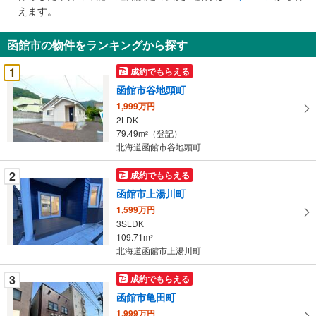
で
えます。
通
知
函館市の物件をランキングから探す
を
受
1
成約でもらえる
け
函館市谷地頭町
取
1,999万円
る
2LDK
・
79.49m
（登記）
2
条
北海道函館市谷地頭町
件
を
2
成約でもらえる
マ
函館市上湯川町
イ
1,599万円
ペ
3SLDK
ー
109.71m
2
北海道函館市上湯川町
ジ
に
3
成約でもらえる
保
函館市亀田町
存
す
1,999万円