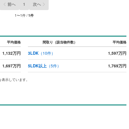
前へ
1
次へ
差町
(
1
)
檜山郡上ノ国町
(
0
)
1
〜
1
件 /
1
件
部町
(
0
)
奥尻郡奥尻町
(
0
)
ッチン
（
0
）
対面キッチン
（
0
）
たな町
(
0
)
島牧郡島牧村
(
0
)
松内町
(
0
)
磯谷郡蘭越町
(
0
)
契約、入居関連など
平均価格
間取り（該当物件数）
平均価格
狩村
(
0
)
虻田郡留寿都村
(
0
)
能
（
0
）
1,132万円
3LDK
（
10
件）
1,597万円
極町
(
0
)
虻田郡倶知安町
(
0
)
1,697万円
5LDK以上
（
5
件）
1,769万円
内町
(
0
)
古宇郡泊村
(
0
)
機あり
（
0
）
を表示しています。
丹町
(
0
)
古平郡古平町
(
0
)
市町
(
0
)
余市郡赤井川村
(
0
)
インクローゼット
床下収納
（
0
）
井江町
(
0
)
空知郡上砂川町
(
1
)
沼町
(
1
)
夕張郡栗山町
(
0
)
庭
臼町
(
0
)
樺戸郡新十津川町
(
0
)