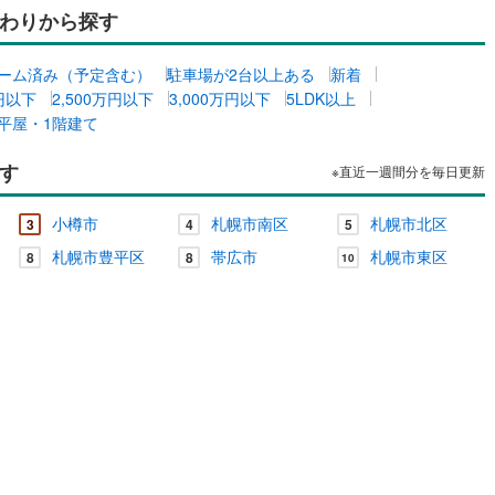
わりから探す
ッキあり
（
0
）
父別町
(
0
)
雨竜郡雨竜町
(
1
)
田町
(
0
)
上川郡鷹栖町
(
3
)
ーム済み（予定含む）
駐車場が2台以上ある
新着
施工・品質・工法関連
万円以下
2,500万円以下
3,000万円以下
5LDK以上
麻町
(
1
)
上川郡比布町
(
0
)
震、制震構造
住宅性能評価付き
（
0
）
平屋・1階建て
川町
(
0
)
上川郡東川町
(
0
)
す
※直近一週間分を毎日更新
富良野町
(
2
)
空知郡中富良野町
(
0
)
応
小樽市
札幌市南区
札幌市北区
3
4
5
冠村
(
0
)
上川郡和寒町
(
0
)
ン内見(相談)可
（
0
）
IT重説可
（
0
）
札幌市豊平区
帯広市
札幌市東区
8
8
10
川町
(
0
)
中川郡美深町
(
0
)
ン対応とは？
川町
(
0
)
雨竜郡幌加内町
(
0
)
平町
(
0
)
苫前郡苫前町
(
0
)
山別村
(
0
)
天塩郡遠別町
(
0
)
払村
(
0
)
枝幸郡浜頓別町
(
0
)
幸町
(
0
)
天塩郡豊富町
(
0
)