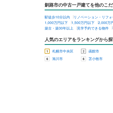
釧路市の中古一戸建てを他のこだ
ウッドデ
雨竜郡秩
雨竜郡沼
駅徒歩10分以内
リノベーション・リフォ
構造・規模・
1,000万円以下
1,500万円以下
2,000
上川郡当
耐震、免
築古・築30年以上
見学予約できる物件
（
0
）
上川郡上
人気のエリアをランキングから探
空知郡上
オンライン対
札幌市中央区
函館市
1
2
勇払郡占
オンライ
旭川市
苫小牧市
6
6
上川郡下
オンライ
中川郡中
留萌郡小
苫前郡初
宗谷郡猿
枝幸郡枝