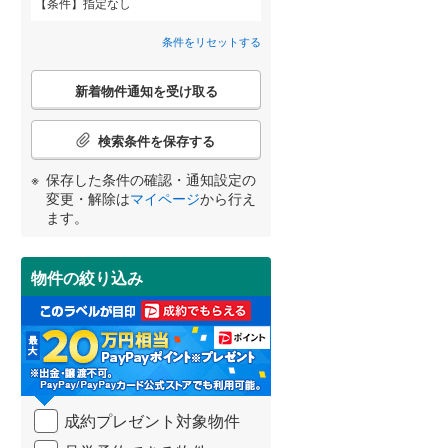
条件
指定なし
苫小牧市
(
10
)
間取り変更可能
（
0
）
条件をリセットする
芦別市
(
2
)
3階建て以上
（
0
）
こ
紋別市
(
0
)
新着物件通知を受け取る
の
宮崎
鹿児島
沖縄
検
三笠市
(
1
)
索
検索条件を保存する
条
滝川市
(
8
)
件
保存した条件の確認・通知設定の
で
小学校まで1km以内
（
0
）
変更・解除は
マイページ
から行え
深川市
(
4
)
通
する
る
条件をリセットする
条件をリセットする
条件をリセットする
条件をリセットする
条件をリセットする
条件をリセットする
ます。
知
恵庭市
(
6
)
を
受
石狩市
(
7
)
物件の絞り込み
南道路
（
1
）
け
取
石狩郡新篠津村
(
0
)
る
・
上磯郡知内町
(
0
)
条
件
茅部郡鹿部町
(
0
)
を
成約プレゼント対象物件
マ
山越郡長万部町
(
0
)
イ