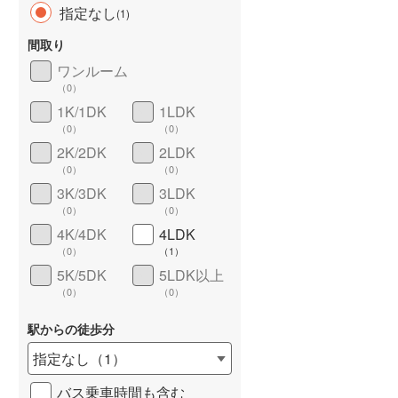
指定なし
(
1
)
雨竜郡北竜町
(
0
)
間取り
上川郡東神楽町
(
1
)
ワンルーム
（
0
）
上川郡愛別町
(
0
)
長期優良住宅
（
0
）
1K/1DK
1LDK
上川郡美瑛町
(
0
)
（
0
）
（
0
）
2K/2DK
2LDK
空知郡南富良野町
(
1
)
（
0
）
（
0
）
上川郡剣淵町
(
0
)
3K/3DK
3LDK
（
0
）
（
0
）
中川郡音威子府村
(
0
)
4K/4DK
4LDK
詳しく見る
（
0
）
（
1
）
増毛郡増毛町
(
0
)
5K/5DK
5LDK以上
苫前郡羽幌町
(
1
)
（
0
）
（
0
）
天塩郡天塩町
(
0
)
駅からの徒歩分
指定なし
（
1
）
枝幸郡中頓別町
(
1
)
バス乗車時間も含む
礼文郡礼文町
(
0
)