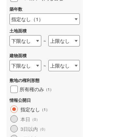
築年数
天塩郡幌延町
(
0
)
指定なし
（
1
）
斜里郡斜里町
(
1
)
土地面積
常呂郡訓子府町
(
0
)
下限なし
上限なし
~
紋別郡遠軽町
(
2
)
建物面積
紋別郡興部町
(
0
)
下限なし
上限なし
~
網走郡大空町
(
0
)
白老郡白老町
(
1
)
敷地の権利形態
所有権のみ
（
1
）
勇払郡安平町
(
0
)
情報公開日
沙流郡平取町
(
0
)
指定なし
（
1
）
様似郡様似町
(
0
)
本日
（
0
）
河東郡音更町
(
8
)
3日以内
（
0
）