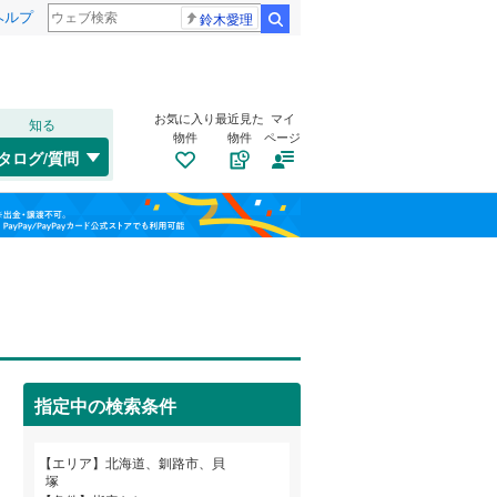
ヘルプ
鈴木愛理
検索
お気に入り
最近見た
マイ
知る
物件
物件
ページ
千歳線
(
0
)
タログ/質問
日高本線
(
0
)
東区
白樺台
(
8
(
)
2
)
福島
宗谷本線
(
0
)
南区
鳥取北
(
22
(
2
)
)
栃木
群馬
山梨
北海道新幹線
(
0
)
手稲区
春採
(
3
(
)
10
)
緑ケ岡
トイレ２か所
(
1
)
（
0
）
札幌市営地下鉄東豊線
(
0
)
愛国東
太陽光発電システム
(
1
)
（
0
）
旭川市
(
27
)
函館市電宝来・谷地頭線
(
0
)
指定中の検索条件
愛国西
(
1
)
帯広市
(
40
)
和歌山
昭和南
(
3
)
エリア
北海道、釧路市、貝
岩見沢市
(
19
)
塚