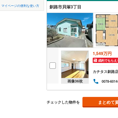
中国
鳥取
網走市
(
5
マイページの便利な使い方
釧路市貝塚3丁目
吹き抜け
稚内市
(
4
四国
徳島
二世帯向
江別市
(
1
サービス
九州・沖縄
福岡
士別市
(
1
立地
根室市
(
2
最寄りの
砂川市
(
0
1,549万円
0
0
0
0
0
0
該当物件
該当物件
該当物件
該当物件
該当物件
該当物件
件
件
件
件
件
件
成約でもらえ
富良野市
配置、向き、
カチタス釧路
伊達市
(
1
前道6m
画像
36
枚
0078-6014
北斗市
(
1
平坦地
（
松前郡松
LD
まとめて
チェックした物件を
上磯郡木
リビング
茅部郡森
（
0
）