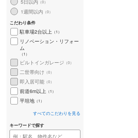
河東郡鹿追町
(
0
)
5日以内
（
0
）
1週間以内
（
0
）
河西郡芽室町
(
3
)
こだわり条件
広尾郡大樹町
(
3
)
駐車場2台以上
（
1
）
中川郡池田町
(
5
)
リノベーション・リフォー
ム
足寄郡足寄町
(
2
)
（
1
）
釧路郡釧路町
(
3
)
ビルトインガレージ
（
0
）
川上郡標茶町
(
2
)
二世帯向け
（
0
）
即入居可能
（
0
）
白糠郡白糠町
(
0
)
前道6m以上
（
1
）
標津郡標津町
(
0
)
平坦地
（
1
）
すべてのこだわりを見る
キーワードで探す