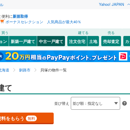
Yahoo! JAPAN
ル
と便利に
新規取得
ボーナスセレクション 人気商品が最大40％
検索条件を保存しました
買う
建てる
売る
0
)
札沼線
(
0
)
リノベーション
ョン
新築一戸建て
中古一戸建て
注文住宅
土地
売却査定
カ
この検索条件の新着物件通知は、
マイページ
から設定できます。
室蘭本線
(
0
)
ション・リフォーム
築古・築30年以上
（
1
）
)
北区
桜ケ岡
(
14
(
1
)
)
岩手
宮城
秋田
山形
1
)
富良野線
(
0
)
(
)
2
)
豊平区
鳥取大通
(
4
(
)
1
)
北海道、釧路市、貝塚
神奈川
埼玉
千葉
茨城
0
)
釧網本線
(
1
)
北海道
釧路市
貝塚の物件一覧
)
厚別区
中園町
(
(
6
1
)
)
通
0
)
）
(
1
)
星が浦北
オール電化
(
1
（
)
0
）
長野
富山
石川
福井
建て
地下鉄南北線
(
0
)
札幌市営地下鉄東西線
(
0
)
検索条件を保存する
台以上
（
1
）
武佐
ビルトインガレージ
(
3
)
（
0
）
閉じる
閉じる
お気に入りリストを見る
お気に入りリストを見る
閉じる
閉じる
5
)
小樽市
(
15
)
岐阜
静岡
三重
0
)
函館市電
(
0
)
並び替え
タ付インターホン
)
芦野
防犯カメラ
(
2
)
（
0
）
マイページ
)
釧路市
(
34
)
りび鉄道
(
0
)
兵庫
京都
滋賀
奈良
昭和中央
(
2
)
資料をもらう
無料
7
)
夕張市
(
1
)
全体
)