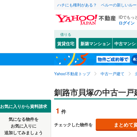
ハチにも権利がある？ ペルーの新しいルー
IDでもっ
ログイン
借りる
北海道
JR
北海道
函館本線
(
こだわり条件
リフォーム、
賃貸住宅
新築マンション
中古マンシ
石勝線
(
0
)
リノベー
札幌市
中央区
貝塚
(
1
(
)
3
東北
青森
（
1
）
根室本線
(
白石区
新富士町
(
5
関東
東京
石北本線
(
Yahoo!不動産トップ
中古一戸建て
設備
西区
鳥取南
(
4
(
)
1
清田区
星が浦大
床暖房
(
（
9
信越・北陸
新潟
地下鉄
釧路市貝塚の中古一戸
札幌市営
美原
駐車場2
(
2
)
北海道のそのほ
函館市
(
2
東海
愛知
私鉄・その他
札幌市電
(
お気に入りから資料請求
1
件
昭和北
ＴＶモニ
(
1
かの地域
室蘭市
(
9
道南いさ
気になる物件を
（
0
）
近畿
大阪
文苑
(
1
)
まとめて
チェックした物件を
お気に入りに
北見市
(
1
追加してみましょう
間取り、居室
中鶴野
(
1