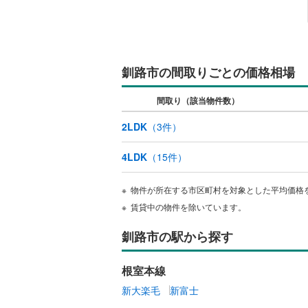
檜山郡江
キッチン
爾志郡乙
独立型キ
久遠郡せ
釧路市の間取りごとの価格相場
寿都郡黒
販売、価格、
間取り（該当物件数）
虻田郡真
即入居可
2LDK
（
3
件）
虻田郡京
浴室
4LDK
（
15
件）
岩内郡岩
浴室乾燥
物件が所在する市区町村を対象とした平均価格
積丹郡積
賃貸中の物件を除いています。
収納
余市郡余
釧路市の駅から探す
ウォーク
空知郡奈
（
0
）
根室本線
夕張郡長
新大楽毛
新富士
バルコニー、
樺戸郡浦