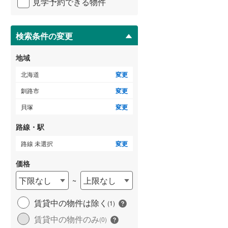
見学予約できる物件
ペ
檜山郡厚沢部町
(
1
)
ー
ジ
瀬棚郡今金町
(
0
)
に
検索条件の変更
保
寿都郡寿都町
(
0
)
存
地域
す
虻田郡ニセコ町
(
0
)
る
北海道
変更
虻田郡喜茂別町
(
0
)
釧路市
変更
岩内郡共和町
(
0
)
貝塚
変更
古宇郡神恵内村
(
0
)
路線・駅
余市郡仁木町
(
0
)
路線 未選択
変更
空知郡南幌町
(
5
)
価格
下限なし
上限なし
~
夕張郡由仁町
(
2
)
樺戸郡月形町
(
0
)
賃貸中の物件は除く
(
1
)
賃貸中の物件のみ
(
0
)
雨竜郡妹背牛町
(
0
)