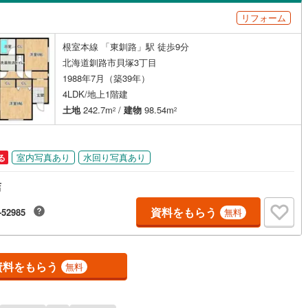
島根
岡山
広島
山口
)
留萌市
(
4
)
リフォーム
（
0
）
バリアフリー住宅
（
0
）
)
美唄市
(
1
)
香川
愛媛
高知
根室本線 「東釧路」駅 徒歩9分
け
（
0
）
平屋・1階建て
（
1
）
保存した条件を見る
6
)
赤平市
(
2
)
北海道釧路市貝塚3丁目
ルーム（納戸）
（
0
）
佐賀
長崎
熊本
大分
1988年7月（築39年）
)
名寄市
(
6
)
4LDK/地上1階建
土地
242.7m
/
建物
98.54m
)
千歳市
(
2
)
2
2
駅が始発駅
（
0
）
海まで2km以内
（
0
）
)
歌志内市
(
0
)
この条件で検索する
この条件で検索する
この条件で検索する
この条件で検索する
この条件で検索する
この条件で検索する
市区町村以下を選択
市区町村を選択す
駅を選択する
室内写真あり
水回り写真あり
る
(
1
)
登別市
(
19
)
建ち方、日当たり
店
)
北広島市
(
5
)
以上
（
1
）
角地
（
0
）
資料をもらう
-52985
無料
)
石狩郡当別町
(
2
)
1
）
前町
(
0
)
松前郡福島町
(
0
)
資料をもらう
古内町
(
0
)
亀田郡七飯町
(
4
)
無料
ダイニング15畳以上
町
(
0
)
二海郡八雲町
(
0
)