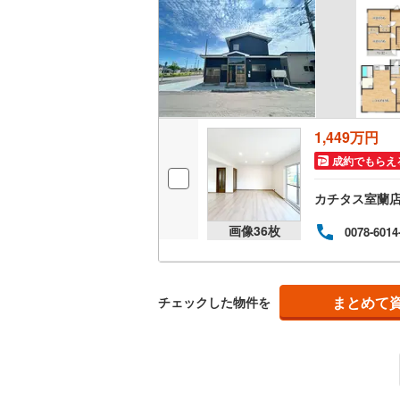
ウッドデ
雨竜郡秩
雨竜郡沼
構造・規模・
上川郡当
耐震、免
（
0
）
上川郡上
1,449万円
空知郡上
成約でもらえ
オンライン対
勇払郡占
カチタス室蘭
オンライ
上川郡下
画像
36
枚
0078-6014
オンライ
中川郡中
留萌郡小
まとめて
チェックした物件を
苫前郡初
宗谷郡猿
枝幸郡枝