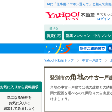
AIに「仕事用イヤホン選んで」と頼んで実
IDでもっ
ログイン
借りる
北海道
JR
北海道
函館本線
(
こだわり条件
リフォーム、
賃貸住宅
新築マンション
中古マンシ
石勝線
(
0
)
リノベー
札幌市
中央区
富岸町
(
(
1
1
東北
青森
（
3
）
根室本線
(
白石区
(
1
関東
東京
石北本線
(
Yahoo!不動産トップ
中古一戸建て
設備
西区
(
0
)
清田区
床暖房
(
（
3
信越・北陸
新潟
地下鉄
札幌市営
角地
登別市の
の中古一戸
駐車場2
北海道のそのほ
函館市
(
4
東海
愛知
私鉄・その他
札幌市電
(
お気に入りから資料請求
角地の中古一戸建ては他の建物との隣
ＴＶモニ
かの地域
関の配置を選べるので間取りの自由度が
室蘭市
(
1
道南いさ
気になる物件を
（
2
）
けましょう。
近畿
大阪
お気に入りに
北見市
(
3
追加してみましょう
間取り、居室