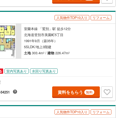
差町
(
0
)
檜山郡上ノ国町
(
0
)
部町
(
0
)
奥尻郡奥尻町
(
0
)
人気物件TOP10入り
リフォーム
ッチン
（
0
）
対面キッチン
（
1
）
たな町
(
0
)
島牧郡島牧村
(
0
)
室蘭本線 「鷲別」駅 徒歩12分
松内町
(
0
)
磯谷郡蘭越町
(
0
)
北海道登別市美園町5丁目
契約、入居関連など
1991年9月（築35年）
狩村
(
0
)
虻田郡留寿都村
(
0
)
能
（
0
）
5SLDK/地上3階建
土地
303.4m
/
建物
226.47m
2
2
極町
(
0
)
虻田郡倶知安町
(
0
)
内町
(
0
)
古宇郡泊村
(
0
)
機あり
（
0
）
室内写真あり
水回り写真あり
る
丹町
(
0
)
古平郡古平町
(
0
)
店
市町
(
0
)
余市郡赤井川村
(
0
)
資料をもらう
-54251
無料
インクローゼット
床下収納
（
1
）
井江町
(
0
)
空知郡上砂川町
(
0
)
沼町
(
0
)
夕張郡栗山町
(
0
)
人気物件TOP10入り
リフォーム
庭
臼町
(
0
)
樺戸郡新十津川町
(
0
)