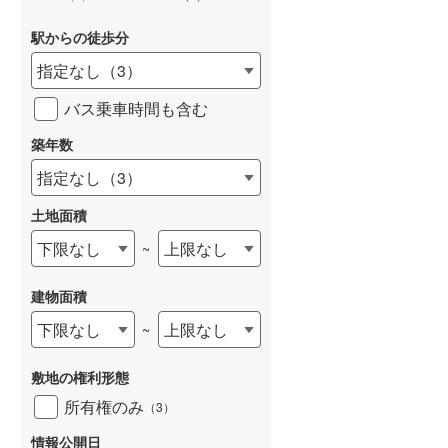
天塩郡幌延町
(
0
)
駅からの徒歩分
指定なし
（
3
）
斜里郡斜里町
(
0
)
バス乗車時間も含む
常呂郡訓子府町
(
0
)
築年数
紋別郡遠軽町
(
1
)
指定なし
（
3
）
紋別郡興部町
(
0
)
土地面積
網走郡大空町
(
0
)
下限なし
上限なし
~
白老郡白老町
(
0
)
建物面積
勇払郡安平町
(
0
)
下限なし
上限なし
~
沙流郡平取町
(
0
)
様似郡様似町
(
0
)
敷地の権利形態
所有権のみ
（
3
）
河東郡音更町
(
2
)
情報公開日