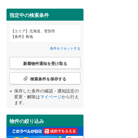
苫小牧市
(
3
)
間取り変更可能
（
0
）
芦別市
(
1
)
指定中の検索条件
3階建て以上
（
1
）
紋別市
(
0
)
エリア
北海道、登別市
宮崎
鹿児島
沖縄
条件
角地
三笠市
(
0
)
条件をリセットする
滝川市
(
1
)
こ
小学校まで1km以内
（
1
）
深川市
(
0
)
新着物件通知を受け取る
の
する
る
条件をリセットする
条件をリセットする
条件をリセットする
条件をリセットする
条件をリセットする
条件をリセットする
検
恵庭市
(
1
)
索
検索条件を保存する
条
石狩市
(
1
)
南道路
（
1
）
件
保存した条件の確認・通知設定の
で
石狩郡新篠津村
(
0
)
変更・解除は
マイページ
から行え
通
ます。
知
上磯郡知内町
(
0
)
を
受
茅部郡鹿部町
(
0
)
物件の絞り込み
け
取
山越郡長万部町
(
0
)
る