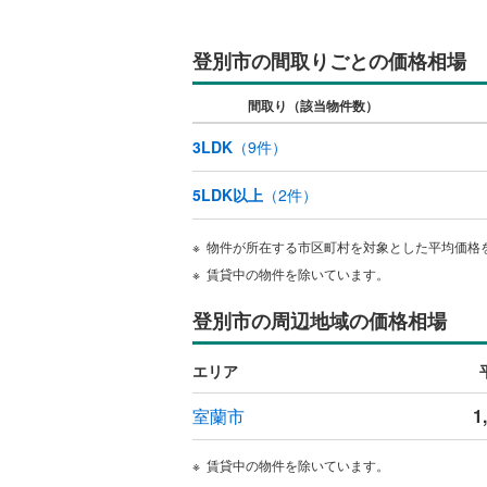
利尻郡利
登別市の間取りごとの価格相場
網走郡美
間取り（該当物件数）
斜里郡清
3LDK
（
9
件）
常呂郡置
5LDK以上
（
2
件）
紋別郡湧
紋別郡西
物件が所在する市区町村を対象とした平均価格
賃貸中の物件を除いています。
虻田郡豊
登別市の周辺地域の価格相場
勇払郡厚
勇払郡む
エリア
新冠郡新
室蘭市
1
幌泉郡え
賃貸中の物件を除いています。