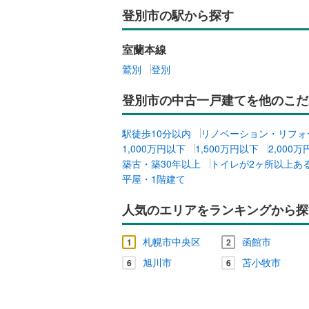
河東郡士
登別市の駅から探す
上川郡新
室蘭本線
河西郡中
鷲別
登別
広尾郡広
登別市の中古一戸建てを他のこだ
中川郡豊
足寄郡陸
駅徒歩10分以内
リノベーション・リフォ
1,000万円以下
1,500万円以下
2,000
厚岸郡厚
築古・築30年以上
トイレが2ヶ所以上あ
平屋・1階建て
川上郡弟
人気のエリアをランキングから探
野付郡別
目梨郡羅
札幌市中央区
函館市
1
2
旭川市
苫小牧市
6
6