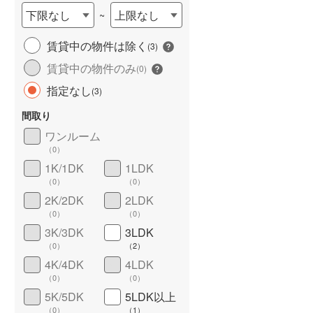
下限なし
上限なし
~
雨竜郡北竜町
(
0
)
上川郡東神楽町
(
1
)
賃貸中の物件は除く
(
3
)
賃貸中の物件のみ
(
0
)
上川郡愛別町
(
0
)
長期優良住宅
（
0
）
指定なし
(
3
)
上川郡美瑛町
(
0
)
間取り
空知郡南富良野町
(
0
)
ワンルーム
上川郡剣淵町
(
0
)
（
0
）
1K/1DK
1LDK
中川郡音威子府村
(
0
)
（
0
）
（
0
）
詳しく見る
2K/2DK
2LDK
増毛郡増毛町
(
0
)
（
0
）
（
0
）
苫前郡羽幌町
(
0
)
3K/3DK
3LDK
（
0
）
（
2
）
天塩郡天塩町
(
0
)
4K/4DK
4LDK
（
0
）
（
0
）
枝幸郡中頓別町
(
0
)
5K/5DK
5LDK以上
礼文郡礼文町
(
0
)
（
0
）
（
1
）