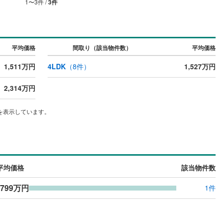
1
〜
3
件 /
3
件
尻町
(
0
)
利尻郡利尻富士町
(
0
)
幌町
(
0
)
網走郡津別町
(
0
)
平均価格
間取り（該当物件数）
平均価格
里町
(
0
)
斜里郡小清水町
(
0
)
1,511万円
4LDK
（
8
件）
1,527万円
戸町
(
0
)
常呂郡佐呂間町
(
0
)
2,314万円
別町
(
0
)
紋別郡滝上町
(
0
)
興部村
(
0
)
紋別郡雄武町
(
0
)
を表示しています。
浦町
(
0
)
有珠郡壮瞥町
(
0
)
真町
(
0
)
虻田郡洞爺湖町
(
0
)
かわ町
(
0
)
沙流郡日高町
(
0
)
平均価格
該当物件数
冠町
(
0
)
浦河郡浦河町
(
0
)
,799万円
1件
りも町
(
0
)
日高郡新ひだか町
(
0
)