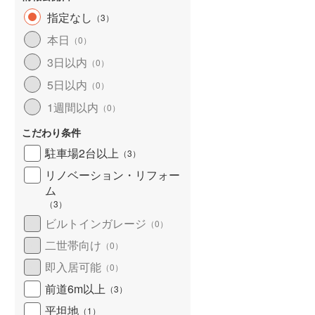
河東郡鹿追町
(
0
)
指定なし
（
3
）
河西郡芽室町
(
1
)
本日
（
0
）
広尾郡大樹町
(
1
)
3日以内
（
0
）
中川郡池田町
(
1
)
5日以内
（
0
）
1週間以内
（
0
）
足寄郡足寄町
(
1
)
こだわり条件
釧路郡釧路町
(
0
)
駐車場2台以上
（
3
）
川上郡標茶町
(
0
)
リノベーション・リフォー
白糠郡白糠町
(
0
)
ム
（
3
）
標津郡標津町
(
0
)
ビルトインガレージ
（
0
）
二世帯向け
（
0
）
即入居可能
（
0
）
前道6m以上
（
3
）
平坦地
（
1
）