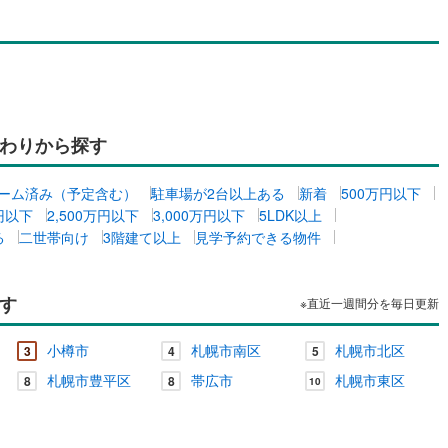
幌町
(
0
)
河東郡上士幌町
(
0
)
得町
(
0
)
上川郡清水町
(
0
)
札内村
(
0
)
河西郡更別村
(
0
)
尾町
(
1
)
中川郡幕別町
(
1
)
わりから探す
頃町
(
0
)
中川郡本別町
(
0
)
別町
(
0
)
十勝郡浦幌町
(
1
)
ーム済み（予定含む）
駐車場が2台以上ある
新着
500万円以下
万円以下
2,500万円以下
3,000万円以下
5LDK以上
岸町
(
0
)
厚岸郡浜中町
(
0
)
る
二世帯向け
3階建て以上
見学予約できる物件
子屈町
(
0
)
阿寒郡鶴居村
(
0
)
す
※直近一週間分を毎日更新
海町
(
0
)
標津郡中標津町
(
0
)
臼町
(
0
)
小樽市
札幌市南区
札幌市北区
3
4
5
札幌市豊平区
帯広市
札幌市東区
8
8
10