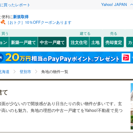
Yahoo! JAPAN
際に買ったレポート
と便利に
新規取得
［おトク］10％OFFクーポンあります
検索条件を保存しました
買う
建てる
売る
0
)
札沼線
(
0
)
リノベーション
ョン
新築一戸建て
中古一戸建て
注文住宅
土地
売却査定
カ
この検索条件の新着物件通知は、
マイページ
から設定できます。
室蘭本線
(
3
)
ション・リフォーム
築古・築30年以上
（
2
）
)
)
北区
登別本町
(
1
)
(
1
)
岩手
宮城
秋田
山形
0
)
富良野線
(
0
)
)
豊平区
(
2
)
北海道、登別市、角地
神奈川
埼玉
千葉
茨城
0
)
釧網本線
(
0
)
北海道
登別市
角地の物件一覧
厚別区
(
0
)
0
)
）
オール電化
（
0
）
長野
富山
石川
福井
地下鉄南北線
(
0
)
札幌市営地下鉄東西線
(
0
)
建て
検索条件を保存する
台以上
（
3
）
ビルトインガレージ
（
0
）
閉じる
閉じる
お気に入りリストを見る
お気に入りリストを見る
閉じる
閉じる
)
小樽市
(
4
)
岐阜
静岡
三重
0
)
函館市電
(
0
)
接面が少ないので開放感があり日当たりの良い物件が多いです。玄
タ付インターホン
防犯カメラ
（
0
）
マイページ
高いのも魅力。角地の理想の中古一戸建てをYahoo!不動産で見つ
)
釧路市
(
2
)
りび鉄道
(
0
)
兵庫
京都
滋賀
奈良
)
夕張市
(
0
)
全体