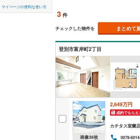
中国
鳥取
網走市
(
2
マイページの便利な使い方
吹き抜け
3
件
稚内市
(
0
四国
徳島
二世帯向
江別市
(
2
まとめて
チェックした物件を
サービス
九州・沖縄
福岡
士別市
(
0
登別市富岸町2丁目
立地
根室市
(
1
最寄りの
砂川市
(
0
0
0
0
0
0
0
該当物件
該当物件
該当物件
該当物件
該当物件
該当物件
件
件
件
件
件
件
富良野市
配置、向き、
伊達市
(
0
前道6m
北斗市
(
0
平坦地
（
2,649万円
松前郡松
成約でもらえ
LD
上磯郡木
カチタス室蘭
リビング
茅部郡森
画像
36
枚
0078-6014
（
3
）