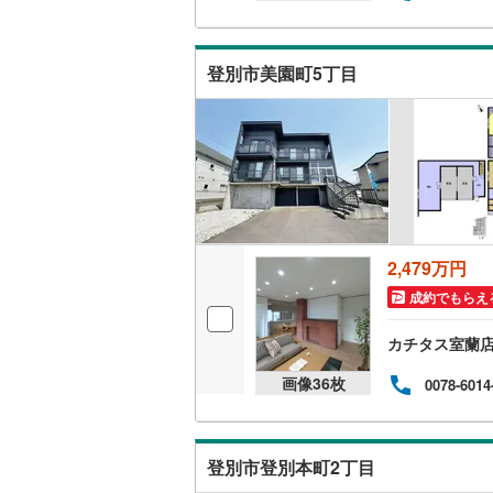
檜山郡江
キッチン
爾志郡乙
登別市美園町5丁目
独立型キ
久遠郡せ
寿都郡黒
販売、価格、
虻田郡真
即入居可
虻田郡京
浴室
2,479万円
岩内郡岩
浴室乾燥
成約でもらえ
積丹郡積
カチタス室蘭
収納
余市郡余
画像
36
枚
0078-6014
ウォーク
空知郡奈
（
2
）
夕張郡長
登別市登別本町2丁目
バルコニー、
樺戸郡浦