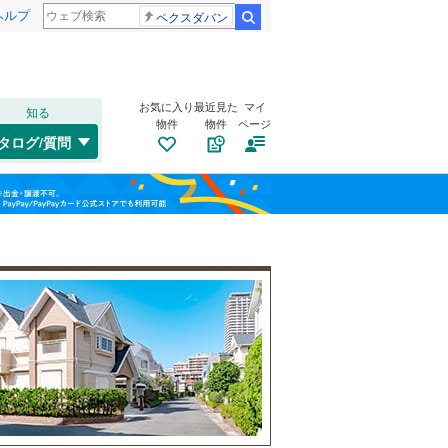
ヘルプ
ペクスダバン
検索
お気に入り
最近見た
マイ
知る
物件
物件
ページ
千歳線
(
0
)
タログ/質問
日高本線
(
0
)
東区
美園町
(
1
(
)
1
)
福島
宗谷本線
(
0
)
南区
(
4
)
栃木
群馬
山梨
北海道新幹線
(
0
)
手稲区
(
1
)
トイレ２か所
（
2
）
札幌市営地下鉄東豊線
(
0
)
太陽光発電システム
（
0
）
旭川市
(
3
)
函館市電宝来・谷地頭線
(
0
)
帯広市
(
11
)
和歌山
岩見沢市
(
4
)