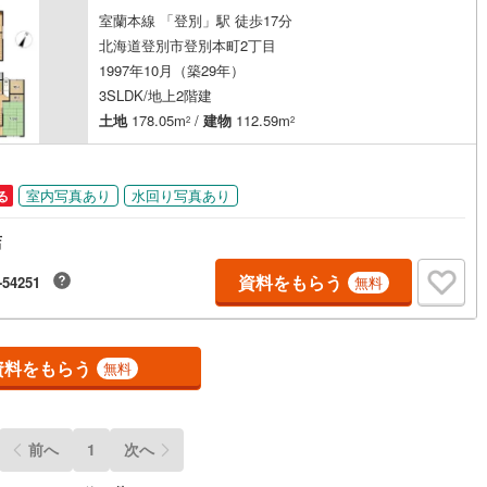
室蘭本線 「登別」駅 徒歩17分
ッキあり
（
0
）
父別町
(
0
)
雨竜郡雨竜町
(
0
)
北海道登別市登別本町2丁目
田町
(
0
)
上川郡鷹栖町
(
0
)
1997年10月（築29年）
施工・品質・工法関連
3SLDK/地上2階建
麻町
(
0
)
上川郡比布町
(
0
)
震、制震構造
住宅性能評価付き
（
0
）
土地
178.05m
/
建物
112.59m
2
2
川町
(
0
)
上川郡東川町
(
0
)
富良野町
(
0
)
空知郡中富良野町
(
0
)
室内写真あり
水回り写真あり
る
応
冠村
(
0
)
上川郡和寒町
(
0
)
店
ン内見(相談)可
（
0
）
IT重説可
（
0
）
川町
(
0
)
中川郡美深町
(
0
)
資料をもらう
-54251
無料
ン対応とは？
川町
(
0
)
雨竜郡幌加内町
(
0
)
平町
(
0
)
苫前郡苫前町
(
0
)
資料をもらう
無料
山別村
(
0
)
天塩郡遠別町
(
0
)
払村
(
0
)
枝幸郡浜頓別町
(
0
)
前へ
1
次へ
幸町
(
0
)
天塩郡豊富町
(
0
)