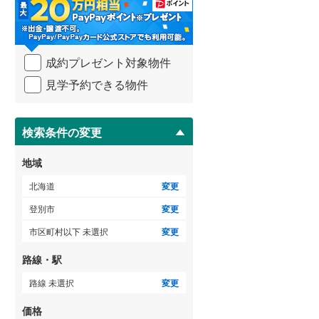
・
檜山郡厚沢部町
(
0
)
条
件
瀬棚郡今金町
(
0
)
を
成約プレゼント対象物件
マ
寿都郡寿都町
(
0
)
イ
見学予約できる物件
ペ
虻田郡ニセコ町
(
0
)
ー
ジ
虻田郡喜茂別町
(
0
)
に
検索条件の変更
保
岩内郡共和町
(
0
)
存
地域
す
古宇郡神恵内村
(
0
)
る
北海道
変更
余市郡仁木町
(
0
)
登別市
変更
空知郡南幌町
(
2
)
市区町村以下 未選択
変更
夕張郡由仁町
(
0
)
路線・駅
樺戸郡月形町
(
0
)
路線 未選択
変更
雨竜郡妹背牛町
(
0
)
価格