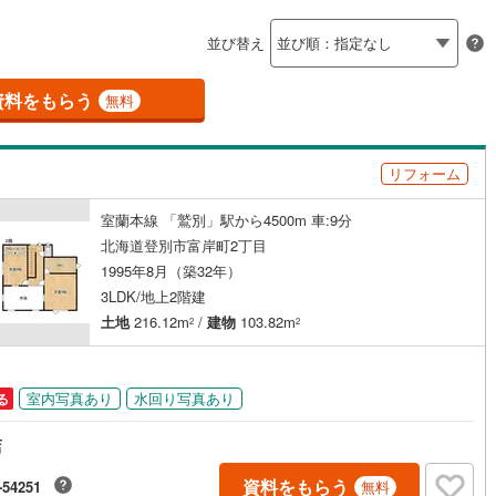
島根
岡山
広島
山口
)
留萌市
(
1
)
（
1
）
バリアフリー住宅
（
0
）
並び替え
)
美唄市
(
0
)
香川
愛媛
高知
け
（
0
）
平屋・1階建て
（
0
）
保存した条件を見る
)
赤平市
(
0
)
資料をもらう
無料
ルーム（納戸）
（
0
）
佐賀
長崎
熊本
大分
)
名寄市
(
1
)
リフォーム
)
千歳市
(
1
)
駅が始発駅
（
0
）
海まで2km以内
（
0
）
)
歌志内市
(
0
)
室蘭本線 「鷲別」駅から4500m 車:9分
この条件で検索する
この条件で検索する
この条件で検索する
この条件で検索する
この条件で検索する
この条件で検索する
市区町村以下を選択
市区町村を選択す
駅を選択する
北海道登別市富岸町2丁目
(
1
)
登別市
(
3
)
1995年8月（築32年）
建ち方、日当たり
3LDK/地上2階建
)
北広島市
(
1
)
以上
（
3
）
角地
（
3
）
土地
216.12m
/
建物
103.82m
2
2
)
石狩郡当別町
(
1
)
1
）
前町
(
0
)
松前郡福島町
(
0
)
室内写真あり
水回り写真あり
る
古内町
(
0
)
亀田郡七飯町
(
0
)
店
ダイニング15畳以上
町
(
0
)
二海郡八雲町
(
0
)
資料をもらう
-54251
無料