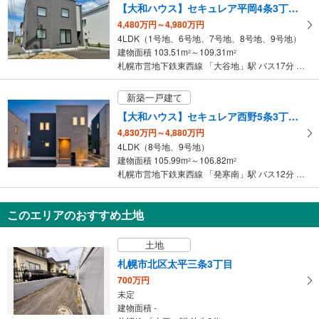
【大和ハウス】セキュレア平岡4条3丁目 （分譲住宅）
4,480万円～4,980万円
4LDK（1号地、6号地、7号地、8号地、9号地）
建物面積 103.51m
～109.31m
2
2
札幌市営地下鉄東西線 「大谷地」駅 バス17分 北海道中央バス平岡4条3丁目 バス停下車 徒歩3分
新築一戸建て
【大和ハウス】セキュレア西野5条3丁目 （分譲住宅）
4,830万円～4,880万円
4LDK（8号地、9号地）
建物面積 105.99m
～106.82m
2
2
札幌市営地下鉄東西線 「発寒南」駅 バス12分 JR北海道バス手稲東小学校前 バス停下車 徒歩5分
このエリアのおすすめ土地
土地
札幌市北区太平三条3丁目
700万円
未定
建物面積 -