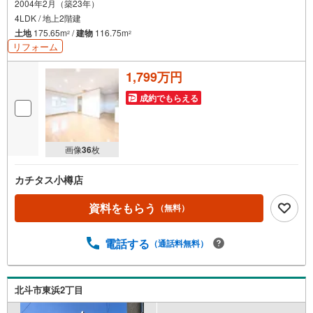
2004年2月（築23年）
4LDK / 地上2階建
土地
175.65m
/
建物
116.75m
2
2
リフォーム
1,799万円
成約でもらえる
画像
36
枚
カチタス小樽店
資料をもらう
（無料）
電話する
（通話料無料）
北斗市東浜2丁目