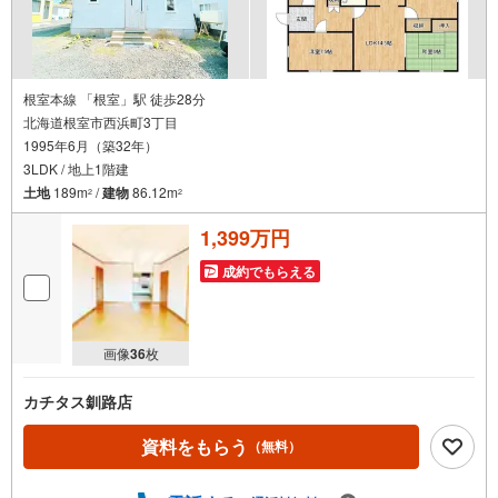
根室本線 「根室」駅 徒歩28分
北海道根室市西浜町3丁目
1995年6月（築32年）
3LDK / 地上1階建
土地
189m
/
建物
86.12m
2
2
1,399万円
成約でもらえる
画像
36
枚
カチタス釧路店
資料をもらう
（無料）