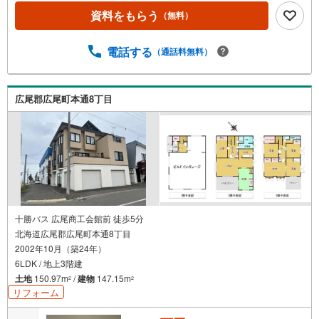
資料をもらう
（無料）
電話する
（通話料無料）
広尾郡広尾町本通8丁目
十勝バス 広尾商工会館前 徒歩5分
北海道広尾郡広尾町本通8丁目
2002年10月（築24年）
6LDK / 地上3階建
土地
150.97m
/
建物
147.15m
2
2
リフォーム