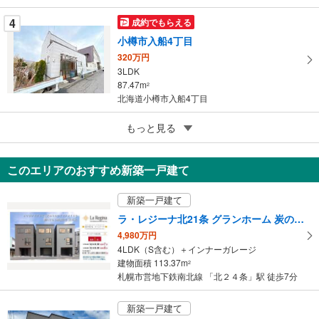
4
成約でもらえる
小樽市入船4丁目
320万円
3LDK
87.47m
2
北海道小樽市入船4丁目
5
札幌市南区真駒内柏丘6丁目
もっと見る
3,680万円
4LDK＋S
このエリアのおすすめ新築一戸建て
247.7m
（登記）
2
北海道札幌市南区真駒内柏丘6丁目
新築一戸建て
ラ・レジーナ北21条 グランホーム 炭の住宅
4,980万円
4LDK（S含む）＋インナーガレージ
建物面積 113.37m
2
札幌市営地下鉄南北線 「北２４条」駅 徒歩7分
新築一戸建て