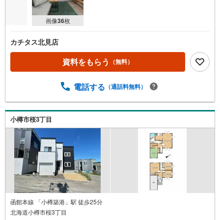
画像
36
枚
カチタス北見店
資料をもらう
（無料）
電話する
（通話料無料）
小樽市桜3丁目
函館本線 「小樽築港」駅 徒歩25分
北海道小樽市桜3丁目