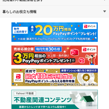
暮らしのお役立ち情報
不動産・住宅
賃貸住宅
通勤・通学時間から探す
地図から探す
マンションカタログ
教えて！住まいの先生
新築マンション
中古マンション
新築一戸建て
中古一戸建て
注文住宅
土地
売却査定