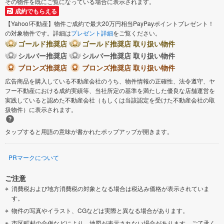
その物件を既にご覧になっている場合に表示されます。
成約でもらえる
【Yahoo!不動産】物件ご成約で最大20万円相当PayPayポイントプレゼント！
の対象物件です。詳細は
プレゼント詳細
をご覧ください。
ゴールド推奨店
ゴールド推奨店 取り扱い物件
シルバー推奨店
シルバー推奨店 取り扱い物件
ブロンズ推奨店
ブロンズ推奨店 取り扱い物件
広告商品を購入している不動産会社のうち、物件情報の正確性、法令遵守、ヤ
フー不動産における成約実績等、当社所定の基準を満たした優良な店舗運営を
実践していると認めた不動産会社（もしくは当該認定を受けた不動産会社の取
扱物件）に表示されます。
タップすると用語の意味が書かれたポップアップが開きます。
PRマークについて
ご注意
消費税および地方消費税の対象となる場合は税込み価格が表示されていま
す。
物件の写真やイラスト、CGなどは実際と異なる場合があります。
市区町村の合併などにより、地図が表示されない場合があります。ご了承く