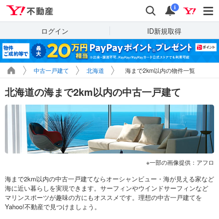
Yahoo!不動産
検索
通知
i
ログイン
ID新規取得
中古一戸建て
北海道
海まで2km以内の物件一覧
北海道の海まで2km以内の中古一戸建て
一部の画像提供：アフロ
海まで2km以内の中古一戸建てならオーシャンビュー・海が見える家など
海に近い暮らしを実現できます。サーフィンやウインドサーフィンなど
マリンスポーツが趣味の方にもオススメです。理想の中古一戸建てを
Yahoo!不動産で見つけましょう。