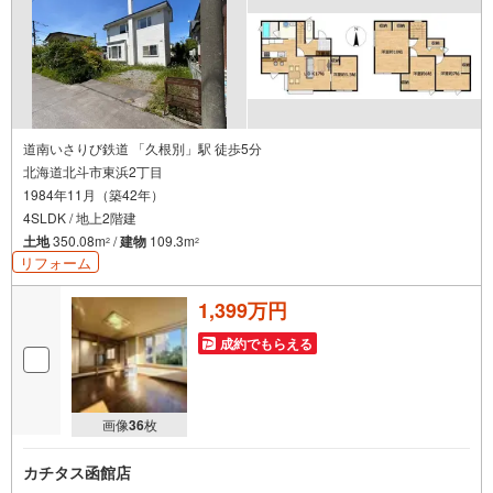
道南いさりび鉄道 「久根別」駅 徒歩5分
北海道北斗市東浜2丁目
1984年11月（築42年）
4SLDK / 地上2階建
土地
350.08m
/
建物
109.3m
2
2
リフォーム
1,399万円
成約でもらえる
画像
36
枚
カチタス函館店