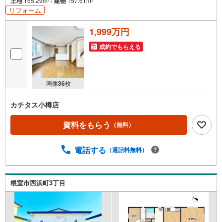
土地
165.29m
/
建物
157.61m
2
2
リフォーム
1,999万円
成約でもらえる
画像
36
枚
カチタス小樽店
資料をもらう
（無料）
電話する
（通話料無料）
根室市西浜町3丁目