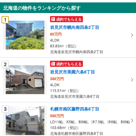
知
北海道の物件をランキングから探す
を
受
1
成約でもらえる
け
岩見沢市幌向南四条2丁目
取
80万円
る
4LDK
・
83.83m
（登記）
2
条
北海道岩見沢市幌向南四条2丁目
件
を
2
成約でもらえる
マ
岩見沢市美園六条8丁目
イ
380万円
ペ
4LDK
ー
115.51m
（登記）
2
北海道岩見沢市美園六条8丁目
ジ
に
3
札幌市南区藤野四条8丁目
保
580万円
存
LD11帖、K5帖、和6帖、洋7.5帖、洋6帖、和6帖
す
103.68m
（登記）
2
る
北海道札幌市南区藤野四条8丁目