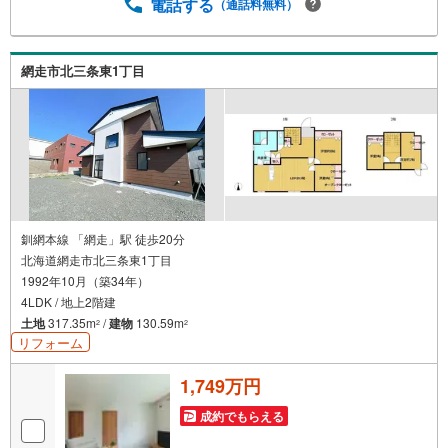
電話する
（通話料無料）
網走市北三条東1丁目
釧網本線 「網走」駅 徒歩20分
北海道網走市北三条東1丁目
1992年10月（築34年）
4LDK / 地上2階建
土地
317.35m
/
建物
130.59m
2
2
リフォーム
1,749万円
成約でもらえる