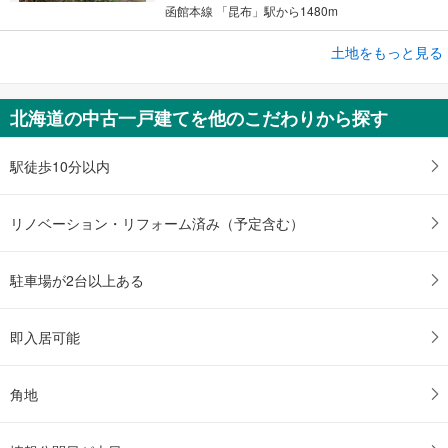
函館本線 「昆布」駅から1480m
土地をもっと見る
土地
小樽市長橋5丁目
150万円
北海道の中古一戸建てを他のこだわりから探す
未定
建物面積 -
函館本線 「小樽」駅 バス6分 長橋4丁目 バス停下車 徒歩12分
駅徒歩10分以内
リノベーション・リフォーム済み（予定含む）
駐車場が2台以上ある
即入居可能
角地