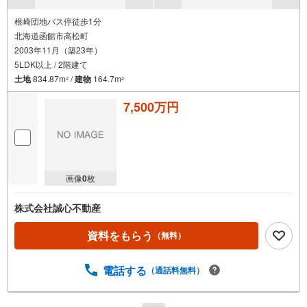
根崎団地バス停徒歩1分
北海道函館市高松町
2003年11月（築23年）
5LDK以上 / 2階建て
土地
834.87m
/
建物
164.7m
2
2
7,500万円
画像
0
枚
株式会社誠心不動産
資料をもらう
（無料）
電話する
（通話料無料）