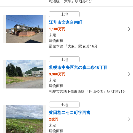
札沼線 「太平」駅 徒歩6分
土地
江別市文京台南町
1,100万円
未定
建物面積 -
函館本線 「大麻」駅 徒歩16分
土地
札幌市中央区宮の森二条16丁目
3,380万円
未定
建物面積 -
札幌市営地下鉄東西線 「円山公園」駅 徒歩31分
土地
虻田郡ニセコ町字西富
2億円
未定
建物面積 -