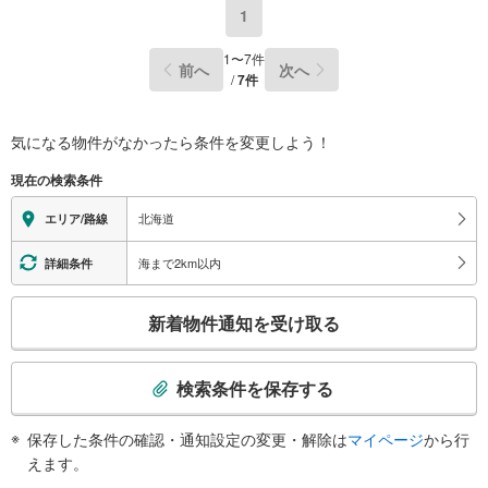
1
1
〜
7
件
前へ
次へ
/
7
件
気になる物件がなかったら
条件を変更しよう！
現在の検索条件
北海道
エリア/路線
海まで2km以内
詳細条件
こ
新着物件通知を受け取る
の
検
索
検索条件を保存する
条
件
保存した条件の確認・通知設定の変更・解除は
マイページ
から行
で
えます。
通