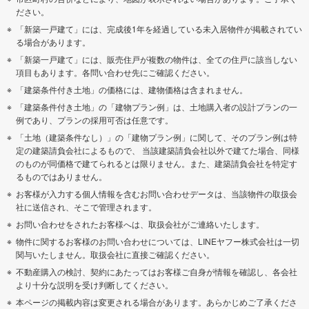
ださい。
「新築一戸建て」には、完成後1年を経過している未入居物件が掲載されてい
る場合があります。
「新築一戸建て」には、販売住戸が複数の物件は、全ての住戸に該当しない
項目もあります。各問い合わせ先にご確認ください。
「建築条件付き土地」の価格には、建物価格は含まれません。
「建築条件付き土地」の「建物プラン例」は、土地購入者の設計プランの一
例であり、プランの採用可否は任意です。
「土地（建築条件なし）」の「建物プラン例」に関して、そのプラン例は特
定の建築請負会社によるもので、 当該建築請負会社以外で建てた場合、同様
のものが同価格で建てられるとは限りません。また、建築請負会社を特定す
るものではありません。
お客様が入力する個人情報を含むお問い合わせデータは、当該物件の取扱会
社に送信され、そこで管理されます。
お問い合わせをされたお客様へは、取扱会社がご連絡いたします。
物件に関するお客様のお問い合わせについては、LINEヤフー株式会社は一切
関与いたしません。取扱会社に直接ご確認ください。
不動産購入の検討、契約にあたってはお客様ご自身が情報を確認し、各会社
より十分な説明を受け判断してください。
本ページの掲載内容は変更される場合があります。あらかじめご了承くださ