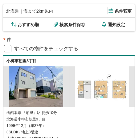
北海道｜海まで2km以内
条件変更
おすすめ順
検索条件保存
通知設定
7
件
すべての物件をチェックする
小樽市朝里3丁目
函館本線 「朝里」駅 徒歩10分
北海道小樽市朝里3丁目
1999年12月（築27年）
3SLDK / 地上3階建