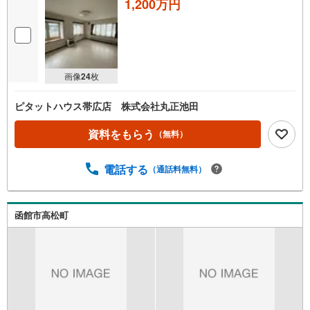
1,200万円
画像
24
枚
ピタットハウス帯広店 株式会社丸正池田
資料をもらう
（無料）
電話する
（通話料無料）
函館市高松町