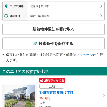
報
北海道｜砂川市
エリア/路線
築古・築30年以上
詳細条件
こ
新着物件通知を受け取る
の
検
索
検索条件を保存する
条
件
保存した条件の確認・通知設定の変更・解除は
マイページ
から行
で
えます。
通
知
このエリアのおすすめ土地
を
受
成約でもらえる
け
土地
取
砂川市東四条南17丁目
る
150万円
・
未定
条