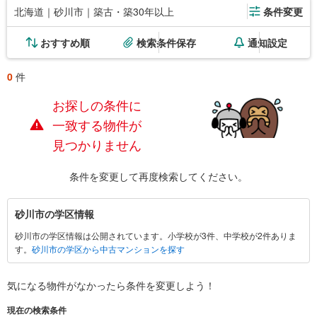
北海道｜砂川市｜築古・築30年以上
条件変更
おすすめ順
検索条件保存
通知設定
0
件
お探しの条件に
一致する物件が
見つかりません
条件を変更して再度検索してください。
砂
砂川市の学区情報
川
砂川市の学区情報は公開されています。小学校が3件、中学校が2件ありま
市
す。
砂川市の学区から中古マンションを探す
に
関
す
気になる物件がなかったら
条件を変更しよう！
る
現在の検索条件
情