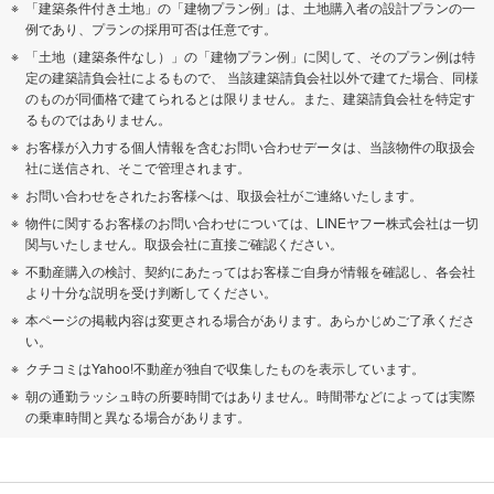
「建築条件付き土地」の「建物プラン例」は、土地購入者の設計プランの一
例であり、プランの採用可否は任意です。
「土地（建築条件なし）」の「建物プラン例」に関して、そのプラン例は特
定の建築請負会社によるもので、 当該建築請負会社以外で建てた場合、同様
のものが同価格で建てられるとは限りません。また、建築請負会社を特定す
るものではありません。
お客様が入力する個人情報を含むお問い合わせデータは、当該物件の取扱会
社に送信され、そこで管理されます。
お問い合わせをされたお客様へは、取扱会社がご連絡いたします。
物件に関するお客様のお問い合わせについては、LINEヤフー株式会社は一切
関与いたしません。取扱会社に直接ご確認ください。
不動産購入の検討、契約にあたってはお客様ご自身が情報を確認し、各会社
より十分な説明を受け判断してください。
本ページの掲載内容は変更される場合があります。あらかじめご了承くださ
い。
クチコミはYahoo!不動産が独自で収集したものを表示しています。
朝の通勤ラッシュ時の所要時間ではありません。時間帯などによっては実際
の乗車時間と異なる場合があります。