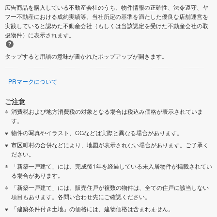
広告商品を購入している不動産会社のうち、物件情報の正確性、法令遵守、ヤ
フー不動産における成約実績等、当社所定の基準を満たした優良な店舗運営を
亀田郡七飯町
檜山郡江差町
実践していると認めた不動産会社（もしくは当該認定を受けた不動産会社の取
扱物件）に表示されます。
檜山郡厚沢部町
空知郡南幌町
タップすると用語の意味が書かれたポップアップが開きます。
空知郡上砂川町
夕張郡由仁町
PRマークについて
夕張郡長沼町
雨竜郡雨竜町
ご注意
消費税および地方消費税の対象となる場合は税込み価格が表示されていま
す。
上川郡鷹栖町
上川郡東神楽町
物件の写真やイラスト、CGなどは実際と異なる場合があります。
市区町村の合併などにより、地図が表示されない場合があります。ご了承く
上川郡当麻町
空知郡上富良野町
ださい。
「新築一戸建て」には、完成後1年を経過している未入居物件が掲載されてい
空知郡南富良野町
苫前郡羽幌町
る場合があります。
「新築一戸建て」には、販売住戸が複数の物件は、全ての住戸に該当しない
枝幸郡中頓別町
項目もあります。各問い合わせ先にご確認ください。
網走郡美幌町
「建築条件付き土地」の価格には、建物価格は含まれません。