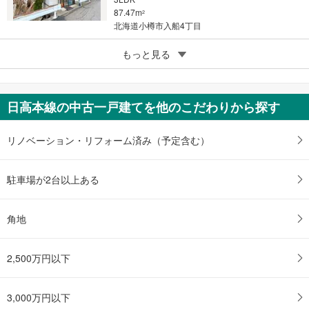
87.47m
2
北海道小樽市入船4丁目
5
札幌市南区真駒内柏丘6丁目
もっと見る
3,680万円
4LDK＋S
247.7m
（登記）
2
日高本線の中古一戸建てを他のこだわりから探す
北海道札幌市南区真駒内柏丘6丁目
リノベーション・リフォーム済み（予定含む）
駐車場が2台以上ある
角地
2,500万円以下
3,000万円以下