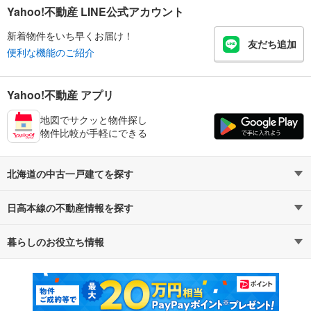
Yahoo!不動産 LINE公式アカウント
川上郡標茶町
野付郡別海町
新着物件をいち早くお届け！
友だち追加
便利な機能のご紹介
標津郡中標津町
Yahoo!不動産 アプリ
地図でサクッと物件探し
物件比較が手軽にできる
北海道の中古一戸建てを探す
日高本線の不動産情報を探す
路線・駅から探す
地域から探す
暮らしのお役立ち情報
不動産・住宅
賃貸住宅
通勤・通学時間から探す
地図から探す
マンションカタログ
教えて！住まいの先生
新築マンション
中古マンション