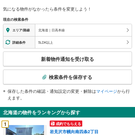
気になる物件がなかったら
条件を変更しよう！
現在の検索条件
北海道｜日高本線
エリア/路線
5LDK以上
詳細条件
こ
新着物件通知を受け取る
の
検
索
検索条件を保存する
条
件
保存した条件の確認・通知設定の変更・解除は
マイページ
から行
で
えます。
通
知
北海道の物件をランキングから探す
を
受
1
成約でもらえる
け
岩見沢市幌向南四条2丁目
取