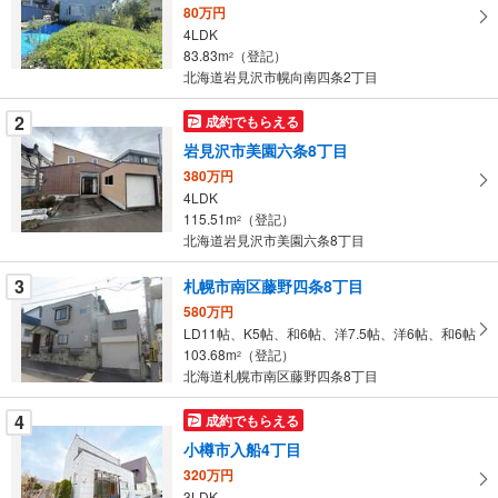
80万円
る
4LDK
・
83.83m
（登記）
2
条
北海道岩見沢市幌向南四条2丁目
件
を
2
成約でもらえる
マ
岩見沢市美園六条8丁目
イ
380万円
ペ
4LDK
ー
115.51m
（登記）
2
北海道岩見沢市美園六条8丁目
ジ
に
3
札幌市南区藤野四条8丁目
保
580万円
存
LD11帖、K5帖、和6帖、洋7.5帖、洋6帖、和6帖
す
103.68m
（登記）
2
る
北海道札幌市南区藤野四条8丁目
4
成約でもらえる
小樽市入船4丁目
320万円
3LDK