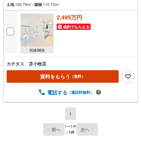
土地
195.78m
/
建物
116.75m
2
2
2,499万円
成約でもらえる
画像
36
枚
カチタス 苫小牧店
資料をもらう
（無料）
電話する
（通話料無料）
1
1
〜
1
件
前へ
次へ
/
1
件