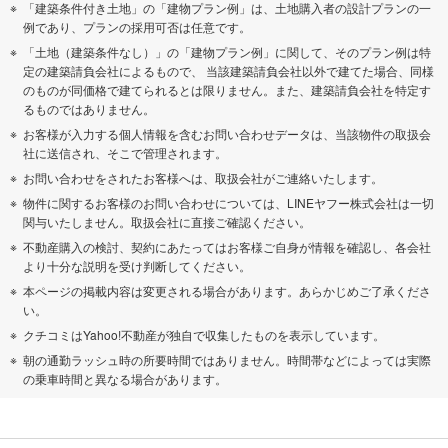
「建築条件付き土地」の「建物プラン例」は、土地購入者の設計プランの一
斜里郡斜里町
斜里郡清里町
例であり、プランの採用可否は任意です。
「土地（建築条件なし）」の「建物プラン例」に関して、そのプラン例は特
紋別郡遠軽町
白老郡白老町
定の建築請負会社によるもので、 当該建築請負会社以外で建てた場合、同様
のものが同価格で建てられるとは限りません。また、建築請負会社を特定す
るものではありません。
虻田郡洞爺湖町
河東郡音更町
お客様が入力する個人情報を含むお問い合わせデータは、当該物件の取扱会
社に送信され、そこで管理されます。
上川郡清水町
河西郡芽室町
お問い合わせをされたお客様へは、取扱会社がご連絡いたします。
物件に関するお客様のお問い合わせについては、LINEヤフー株式会社は一切
広尾郡大樹町
広尾郡広尾町
関与いたしません。取扱会社に直接ご確認ください。
不動産購入の検討、契約にあたってはお客様ご自身が情報を確認し、各会社
より十分な説明を受け判断してください。
中川郡幕別町
中川郡池田町
本ページの掲載内容は変更される場合があります。あらかじめご了承くださ
い。
中川郡本別町
足寄郡足寄町
クチコミはYahoo!不動産が独自で収集したものを表示しています。
朝の通勤ラッシュ時の所要時間ではありません。時間帯などによっては実際
足寄郡陸別町
十勝郡浦幌町
の乗車時間と異なる場合があります。
釧路郡釧路町
厚岸郡厚岸町