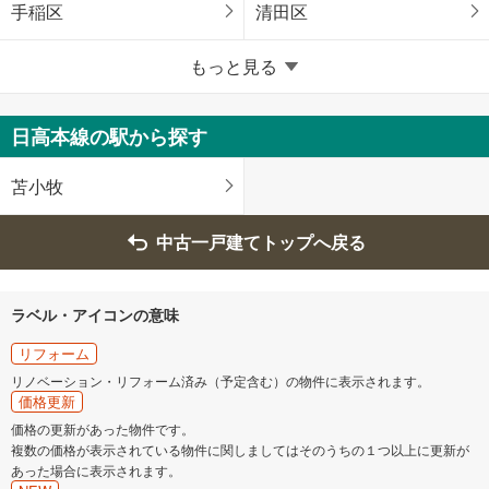
手稲区
清田区
北海道のそのほかの地域
もっと見る
函館市
小樽市
日高本線の駅から探す
旭川市
室蘭市
苫小牧
釧路市
帯広市
中古一戸建てトップへ戻る
北見市
夕張市
ラベル・アイコンの意味
岩見沢市
網走市
リフォーム
リノベーション・リフォーム済み（予定含む）の物件に表示されます。
留萌市
苫小牧市
価格更新
価格の更新があった物件です。
複数の価格が表示されている物件に関しましてはそのうちの１つ以上に更新が
稚内市
美唄市
あった場合に表示されます。