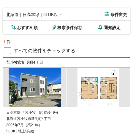
北海道｜日高本線｜5LDK以上
条件変更
おすすめ順
検索条件保存
通知設定
1
件
すべての物件をチェックする
苫小牧市新明町4丁目
日高本線 「苫小牧」駅 徒歩49分
北海道苫小牧市新明町4丁目
2006年7月（築21年）
5LDK / 地上2階建