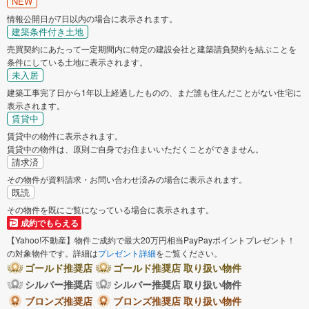
NEW
芦別市
江別市
情報公開日が7日以内の場合に表示されます。
建築条件付き土地
売買契約にあたって一定期間内に特定の建設会社と建築請負契約を結ぶことを
赤平市
士別市
条件にしている土地に表示されます。
未入居
名寄市
三笠市
建築工事完了日から1年以上経過したものの、まだ誰も住んだことがない住宅に
表示されます。
賃貸中
根室市
千歳市
賃貸中の物件に表示されます。
賃貸中の物件は、原則ご自身でお住まいいただくことができません。
滝川市
深川市
請求済
その物件が資料請求・お問い合わせ済みの場合に表示されます。
既読
富良野市
登別市
その物件を既にご覧になっている場合に表示されます。
成約でもらえる
恵庭市
伊達市
【Yahoo!不動産】物件ご成約で最大20万円相当PayPayポイントプレゼント！
の対象物件です。詳細は
プレゼント詳細
をご覧ください。
北広島市
石狩市
ゴールド推奨店
ゴールド推奨店 取り扱い物件
シルバー推奨店
シルバー推奨店 取り扱い物件
ブロンズ推奨店
ブロンズ推奨店 取り扱い物件
北斗市
石狩郡当別町