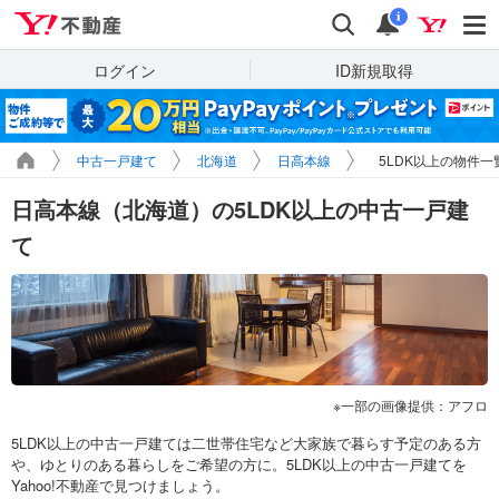
Yahoo!不動産
検索
通知
i
ログイン
ID新規取得
中古一戸建て
北海道
日高本線
5LDK以上の物件一
日高本線（北海道）の5LDK以上の中古一戸建
て
一部の画像提供：アフロ
5LDK以上の中古一戸建ては二世帯住宅など大家族で暮らす予定のある方
や、ゆとりのある暮らしをご希望の方に。5LDK以上の中古一戸建てを
Yahoo!不動産で見つけましょう。