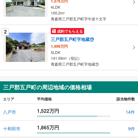
1,379万円
る
4LDK
・
100.2m
2
条
青森県三戸郡五戸町字中道十文字
件
を
2
成約でもらえる
マ
三戸郡五戸町字地蔵岱
イ
1,499万円
ペ
5LDK
ー
141.59m
（登記）
2
青森県三戸郡五戸町字地蔵岱
ジ
に
保
存
三戸郡五戸町の周辺地域の価格相場
す
る
エリア
平均価格
該当物件数
1,522万円
八戸市
14件
1,865万円
十和田市
9件