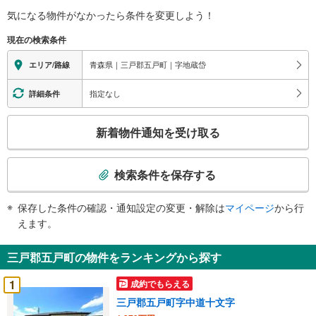
気になる物件がなかったら
条件を変更しよう！
現在の検索条件
青森県｜三戸郡五戸町｜字地蔵岱
エリア/路線
指定なし
詳細条件
こ
新着物件通知を受け取る
の
検
索
検索条件を保存する
条
件
保存した条件の確認・通知設定の変更・解除は
マイページ
から行
で
えます。
通
知
三戸郡五戸町の物件をランキングから探す
を
受
1
成約でもらえる
け
三戸郡五戸町字中道十文字
取