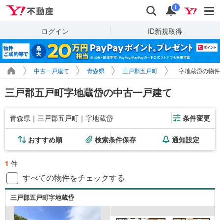
Yahoo!不動産
検索
通知
i
ログイン
ID新規取得
中古一戸建て
青森県
三戸郡五戸町
字地蔵岱の物件
三戸郡五戸町字地蔵岱の中古一戸建て
青森県｜三戸郡五戸町｜字地蔵岱
条件変更
おすすめ順
検索条件保存
通知設定
1
件
すべての物件をチェックする
三戸郡五戸町字地蔵岱