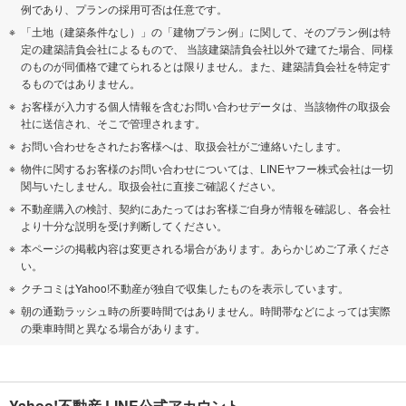
例であり、プランの採用可否は任意です。
「土地（建築条件なし）」の「建物プラン例」に関して、そのプラン例は特
定の建築請負会社によるもので、 当該建築請負会社以外で建てた場合、同様
のものが同価格で建てられるとは限りません。また、建築請負会社を特定す
るものではありません。
お客様が入力する個人情報を含むお問い合わせデータは、当該物件の取扱会
社に送信され、そこで管理されます。
お問い合わせをされたお客様へは、取扱会社がご連絡いたします。
物件に関するお客様のお問い合わせについては、LINEヤフー株式会社は一切
関与いたしません。取扱会社に直接ご確認ください。
不動産購入の検討、契約にあたってはお客様ご自身が情報を確認し、各会社
より十分な説明を受け判断してください。
本ページの掲載内容は変更される場合があります。あらかじめご了承くださ
い。
クチコミはYahoo!不動産が独自で収集したものを表示しています。
朝の通勤ラッシュ時の所要時間ではありません。時間帯などによっては実際
の乗車時間と異なる場合があります。
Yahoo!不動産 LINE公式アカウント