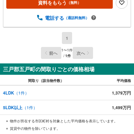
資料をもらう
（無料）
電話する
（通話料無料）
1
1
〜
1
件
前へ
次へ
/
1
件
三戸郡五戸町の間取りごとの価格相場
間取り（該当物件数）
平均価格
4LDK
（
1
件）
1,379万円
5LDK以上
（
1
件）
1,499万円
物件が所在する市区町村を対象とした平均価格を表示しています。
賃貸中の物件を除いています。