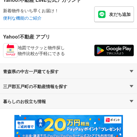
新着物件をいち早くお届け！
友だち追加
便利な機能のご紹介
Yahoo!不動産 アプリ
地図でサクッと物件探し
物件比較が手軽にできる
青森県の中古一戸建てを探す
三戸郡五戸町の不動産情報を探す
路線・駅から探す
地域から探す
暮らしのお役立ち情報
不動産・住宅
賃貸住宅
通勤・通学時間から探す
地図から探す
マンションカタログ
教えて！住まいの先生
新築マンション
中古マンション
新築一戸建て
中古一戸建て