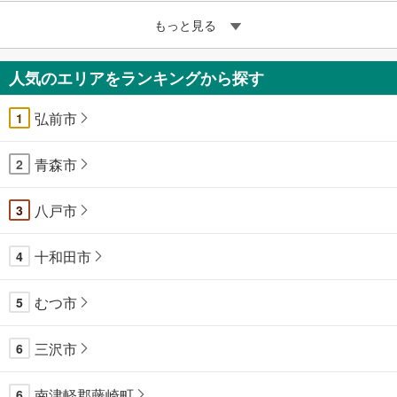
もっと見る
人気のエリアをランキングから探す
弘前市
1
青森市
2
八戸市
3
十和田市
4
むつ市
5
三沢市
6
南津軽郡藤崎町
6