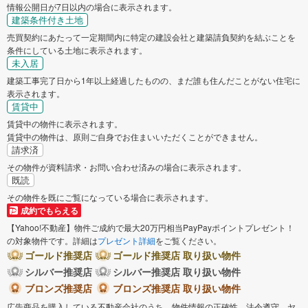
情報公開日が7日以内の場合に表示されます。
建築条件付き土地
売買契約にあたって一定期間内に特定の建設会社と建築請負契約を結ぶことを
条件にしている土地に表示されます。
未入居
建築工事完了日から1年以上経過したものの、まだ誰も住んだことがない住宅に
表示されます。
賃貸中
賃貸中の物件に表示されます。
賃貸中の物件は、原則ご自身でお住まいいただくことができません。
請求済
その物件が資料請求・お問い合わせ済みの場合に表示されます。
既読
その物件を既にご覧になっている場合に表示されます。
成約でもらえる
【Yahoo!不動産】物件ご成約で最大20万円相当PayPayポイントプレゼント！
の対象物件です。詳細は
プレゼント詳細
をご覧ください。
ゴールド推奨店
ゴールド推奨店 取り扱い物件
シルバー推奨店
シルバー推奨店 取り扱い物件
ブロンズ推奨店
ブロンズ推奨店 取り扱い物件
広告商品を購入している不動産会社のうち、物件情報の正確性、法令遵守、ヤ