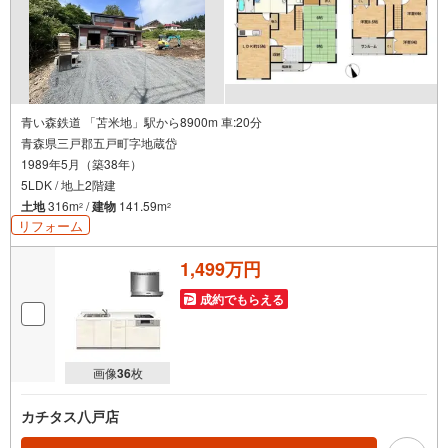
青い森鉄道 「苫米地」駅から8900m 車:20分
青森県三戸郡五戸町字地蔵岱
1989年5月（築38年）
5LDK / 地上2階建
土地
316m
/
建物
141.59m
2
2
リフォーム
1,499万円
成約でもらえる
画像
36
枚
カチタス八戸店