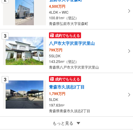
を
4,500万円
4LDK＋WIC
マ
100.81m
（登記）
2
イ
青森県弘前市大字笹森町
ペ
ー
3
成約でもらえる
ジ
八戸市大字沢里字沢里山
に
799万円
保
5SLDK
存
143.25m
（登記）
2
す
青森県八戸市大字沢里字沢里山
る
3
成約でもらえる
青森市久須志2丁目
1,799万円
5LDK
197.63m
2
青森県青森市久須志2丁目
5
もっと見る
成約でもらえる
八戸市桜ケ丘4丁目