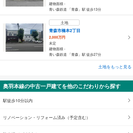
建物面積 -
青い森鉄道 「青森」駅 徒歩13分
土地
青森市橋本2丁目
2,000万円
未定
建物面積 -
青い森鉄道 「青森」駅 徒歩27分
成約でもらえる
土地をもっと見る
土地
青森市久須志3丁目
奥羽本線の中古一戸建てを他のこだわりから探す
500万円
未定
建物面積 -
駅徒歩10分以内
奥羽本線 「青森」駅 徒歩24分
リノベーション・リフォーム済み（予定含む）