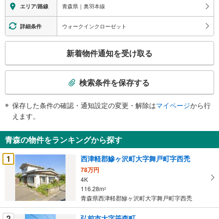
しください。
青森県｜奥羽本線
エリア/路線
営業時間:10:00～18:00（定休日:火・水曜日 ※店舗により変動あり）
現地のご案内も可能ですので、どうぞお気軽にお問い合わせください！
ウォークインクローゼット
詳細条件
こ
新着物件通知を受け取る
の
検
索
検索条件を保存する
条
件
保存した条件の確認・通知設定の変更・解除は
マイページ
から行
で
えます。
通
知
青森の物件をランキングから探す
を
受
1
西津軽郡鰺ヶ沢町大字舞戸町字西禿
け
78万円
取
4K
る
116.28m
2
・
青森県西津軽郡鰺ヶ沢町大字舞戸町字西禿
条
2
弘前市大字笹森町
件