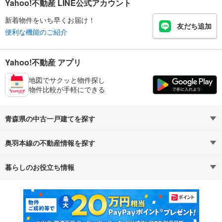
Yahoo!不動産 LINE公式アカウント
新着物件をいち早くお届け！
友だち追加
便利な機能のご紹介
Yahoo!不動産 アプリ
地図でサクッと物件探し
物件比較が手軽にできる
青森県の中古一戸建てを探す
奥羽本線の不動産情報を探す
路線・駅から探す
地域から探す
暮らしのお役立ち情報
不動産・住宅
賃貸住宅
通勤・通学時間から探す
地図から探す
マンションカタログ
教えて！住まいの先生
新築マンション
中古マンション
新築一戸建て
中古一戸建て