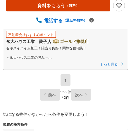
資料をもらう
（無料）
電話する
（通話料無料）
不動産会社おすすめポイント
永大ハウス工業 愛子店
ゴールド推奨店
セキスイハイム施工！陽当り良好！閑静な住宅街！
～永大ハウス工業の強み～
仙台市を中心に宮城県内の多数店舗で展開中！
もっと見る
こちらでは当社の強みを大きく2つに分けてご紹介！
1.
＜豊富な不動産知識＞
1
戸建・マンション・土地…と種別を問わず不動産を取り扱っております。
さらに教育施設や商業施設、子育て環境や行政などの地域情報を総合し、
お客様により良い物件選びをしていただけるよう、しっかりとサポートさ
1
〜
2
件
前へ
次へ
せていただきます。
/
2
件
2.
＜経験豊富なスタッフ＞
当社では【購入】【売却】【引っ越し】【リフォーム】など住宅に関する
様々なご相談はもちろん、
気になる物件がなかったら
条件を変更しよう！
ご購入時に気になる住宅ローンや各種税金についても、誠心誠意ご説明さ
せていただきます。
現在の検索条件
各店舗ではキッズスペースも完備！お子様連れのご家族皆様で、ぜひお越