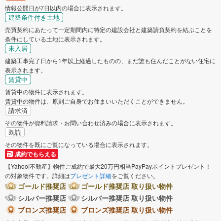
情報公開日が7日以内の場合に表示されます。
建築条件付き土地
売買契約にあたって一定期間内に特定の建設会社と建築請負契約を結ぶことを
条件にしている土地に表示されます。
未入居
建築工事完了日から1年以上経過したものの、まだ誰も住んだことがない住宅に
表示されます。
賃貸中
賃貸中の物件に表示されます。
賃貸中の物件は、原則ご自身でお住まいいただくことができません。
請求済
その物件が資料請求・お問い合わせ済みの場合に表示されます。
既読
その物件を既にご覧になっている場合に表示されます。
成約でもらえる
【Yahoo!不動産】物件ご成約で最大20万円相当PayPayポイントプレゼント！
の対象物件です。詳細は
プレゼント詳細
をご覧ください。
ゴールド推奨店
ゴールド推奨店 取り扱い物件
シルバー推奨店
シルバー推奨店 取り扱い物件
ブロンズ推奨店
ブロンズ推奨店 取り扱い物件