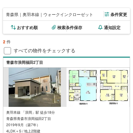
青森県｜奥羽本線｜ウォークインクローゼット
条件変更
おすすめ順
検索条件保存
通知設定
2
件
すべての物件をチェックする
青森市浪岡福田2丁目
奥羽本線 「浪岡」駅 徒歩18分
青森県青森市浪岡福田2丁目
2019年9月（築7年）
4LDK＋S / 地上2階建