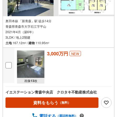
奥羽本線 「新青森」駅 徒歩14分
青森県青森市大字石江字平山
2021年4月（築6年）
3LDK / 地上2階建
土地
167.12m
/
建物
110.95m
2
2
3,000万円
NEW
画像
13
枚
イエステーション青森中央店 クロタキ不動産株式会社
資料をもらう
（無料）
電話する
（通話料無料）