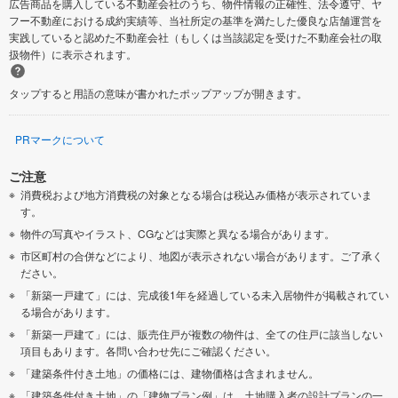
広告商品を購入している不動産会社のうち、物件情報の正確性、法令遵守、ヤ
フー不動産における成約実績等、当社所定の基準を満たした優良な店舗運営を
実践していると認めた不動産会社（もしくは当該認定を受けた不動産会社の取
扱物件）に表示されます。
タップすると用語の意味が書かれたポップアップが開きます。
PRマークについて
ご注意
消費税および地方消費税の対象となる場合は税込み価格が表示されていま
す。
物件の写真やイラスト、CGなどは実際と異なる場合があります。
市区町村の合併などにより、地図が表示されない場合があります。ご了承く
ださい。
「新築一戸建て」には、完成後1年を経過している未入居物件が掲載されてい
る場合があります。
「新築一戸建て」には、販売住戸が複数の物件は、全ての住戸に該当しない
項目もあります。各問い合わせ先にご確認ください。
「建築条件付き土地」の価格には、建物価格は含まれません。
「建築条件付き土地」の「建物プラン例」は、土地購入者の設計プランの一