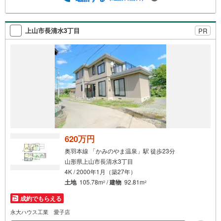
上山市長清水3丁目
PR
620万円
奥羽本線 「かみのやま温泉」駅 徒歩23分
山形県上山市長清水3丁目
4K / 2000年1月（築27年）
土地
105.78m
/
建物
92.81m
2
2
成約でもらえる
永大ハウス工業 愛子店