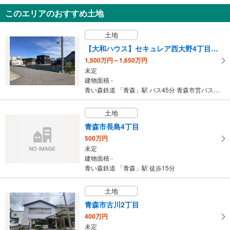
999万円
このエリアのおすすめ土地
5DK
127.72m
（登記）
2
土地
青森県八戸市桜ケ丘4丁目
【大和ハウス】セキュレア西大野4丁目 （建築条件付宅地分譲）
1,500万円～1,650万円
未定
建物面積 -
青い森鉄道 「青森」駅 バス45分 青森市営バス大野山下 バス停下車 徒歩3分
土地
青森市長島4丁目
500万円
未定
建物面積 -
青い森鉄道 「青森」駅 徒歩15分
土地
青森市古川2丁目
400万円
未定