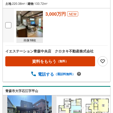
土地
220.38m
/
建物
133.72m
2
2
3,000万円
NEW
画像
18
枚
イエステーション青森中央店 クロタキ不動産株式会社
資料をもらう
（無料）
電話する
（通話料無料）
青森市大字石江字平山