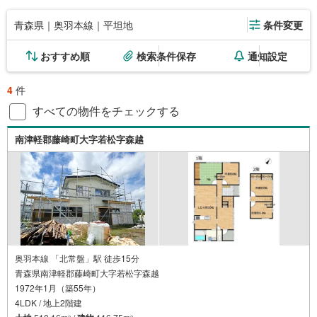
青森県｜奥羽本線｜平坦地
条件変更
おすすめ順
検索条件保存
通知設定
4
件
すべての物件をチェックする
南津軽郡藤崎町大字若松字森越
奥羽本線 「北常盤」駅 徒歩15分
青森県南津軽郡藤崎町大字若松字森越
1972年1月（築55年）
4LDK / 地上2階建