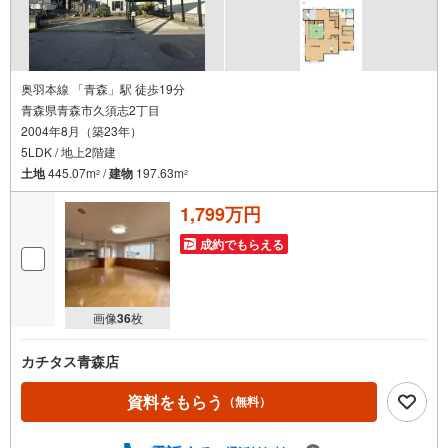
奥羽本線 「青森」駅 徒歩19分
青森県青森市久須志2丁目
2004年8月（築23年）
5LDK / 地上2階建
土地
445.07m
/
建物
197.63m
2
2
1,799万円
成約でもらえる
画像
36
枚
カチタス青森店
資料をもらう
（無料）