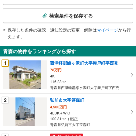
検
索
検索条件を保存する
条
件
保存した条件の確認・通知設定の変更・解除は
マイページ
から行
で
えます。
通
知
青森の物件をランキングから探す
を
受
1
西津軽郡鰺ヶ沢町大字舞戸町字西禿
け
78万円
取
4K
る
116.28m
2
・
青森県西津軽郡鰺ヶ沢町大字舞戸町字西禿
条
2
弘前市大字笹森町
件
を
4,500万円
4LDK＋WIC
マ
100.81m
（登記）
2
イ
青森県弘前市大字笹森町
ペ
ー