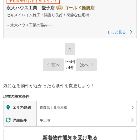
不動産会社おすすめポイント
永大ハウス工業 愛子店
ゴールド推奨店
セキスイハイム施工！陽当り良好！閑静な住宅街！
～永大ハウス工業の強み～
仙台市を中心に宮城県内の多数店舗で展開中！
もっと見る
こちらでは当社の強みを大きく2つに分けてご紹介！
1.
＜豊富な不動産知識＞
1
戸建・マンション・土地…と種別を問わず不動産を取り扱っております。
さらに教育施設や商業施設、子育て環境や行政などの地域情報を総合し、
お客様により良い物件選びをしていただけるよう、しっかりとサポートさ
1
〜
4
件
前へ
次へ
せていただきます。
/
4
件
2.
＜経験豊富なスタッフ＞
当社では【購入】【売却】【引っ越し】【リフォーム】など住宅に関する
様々なご相談はもちろん、
気になる物件がなかったら
条件を変更しよう！
ご購入時に気になる住宅ローンや各種税金についても、誠心誠意ご説明さ
せていただきます。
現在の検索条件
各店舗ではキッズスペースも完備！お子様連れのご家族皆様で、ぜひお越
しください。
青森県｜奥羽本線
エリア/路線
営業時間:10:00～18:00（定休日:火・水曜日 ※店舗により変動あり）
現地のご案内も可能ですので、どうぞお気軽にお問い合わせください！
平坦地
詳細条件
こ
新着物件通知を受け取る
の