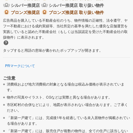
シルバー推奨店
シルバー推奨店 取り扱い物件
ブロンズ推奨店
ブロンズ推奨店 取り扱い物件
広告商品を購入している不動産会社のうち、物件情報の正確性、法令遵守、ヤ
フー不動産における成約実績等、当社所定の基準を満たした優良な店舗運営を
実践していると認めた不動産会社（もしくは当該認定を受けた不動産会社の取
扱物件）に表示されます。
タップすると用語の意味が書かれたポップアップが開きます。
PRマークについて
ご注意
消費税および地方消費税の対象となる場合は税込み価格が表示されていま
す。
物件の写真やイラスト、CGなどは実際と異なる場合があります。
市区町村の合併などにより、地図が表示されない場合があります。ご了承く
ださい。
「新築一戸建て」には、完成後1年を経過している未入居物件が掲載されてい
る場合があります。
「新築一戸建て」には、販売住戸が複数の物件は、全ての住戸に該当しない