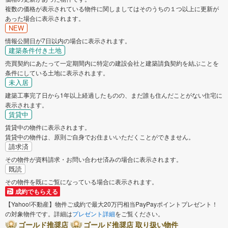
複数の価格が表示されている物件に関しましてはそのうちの１つ以上に更新が
あった場合に表示されます。
NEW
情報公開日が7日以内の場合に表示されます。
建築条件付き土地
売買契約にあたって一定期間内に特定の建設会社と建築請負契約を結ぶことを
条件にしている土地に表示されます。
未入居
建築工事完了日から1年以上経過したものの、まだ誰も住んだことがない住宅に
表示されます。
賃貸中
賃貸中の物件に表示されます。
賃貸中の物件は、原則ご自身でお住まいいただくことができません。
請求済
その物件が資料請求・お問い合わせ済みの場合に表示されます。
既読
その物件を既にご覧になっている場合に表示されます。
成約でもらえる
【Yahoo!不動産】物件ご成約で最大20万円相当PayPayポイントプレゼント！
の対象物件です。詳細は
プレゼント詳細
をご覧ください。
ゴールド推奨店
ゴールド推奨店 取り扱い物件