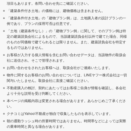
項目もあります。各問い合わせ先にご確認ください。
「建築条件付き土地」の価格には、建物価格は含まれません。
「建築条件付き土地」の「建物プラン例」は、土地購入者の設計プランの一
例であり、プランの採用可否は任意です。
「土地（建築条件なし）」の「建物プラン例」に関して、そのプラン例は特
定の建築請負会社によるもので、 当該建築請負会社以外で建てた場合、同様
のものが同価格で建てられるとは限りません。また、建築請負会社を特定す
るものではありません。
お客様が入力する個人情報を含むお問い合わせデータは、当該物件の取扱会
社に送信され、そこで管理されます。
お問い合わせをされたお客様へは、取扱会社がご連絡いたします。
物件に関するお客様のお問い合わせについては、LINEヤフー株式会社は一切
関与いたしません。取扱会社に直接ご確認ください。
不動産購入の検討、契約にあたってはお客様ご自身が情報を確認し、各会社
より十分な説明を受け判断してください。
本ページの掲載内容は変更される場合があります。あらかじめご了承くださ
い。
クチコミはYahoo!不動産が独自で収集したものを表示しています。
朝の通勤ラッシュ時の所要時間ではありません。時間帯などによっては実際
の乗車時間と異なる場合があります。