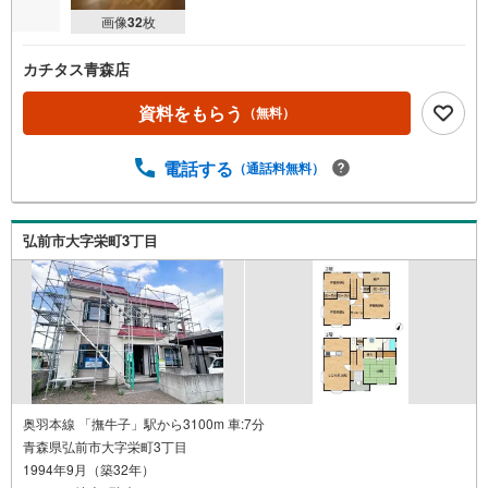
画像
32
枚
カチタス青森店
資料をもらう
（無料）
電話する
（通話料無料）
弘前市大字栄町3丁目
奥羽本線 「撫牛子」駅から3100m 車:7分
青森県弘前市大字栄町3丁目
1994年9月（築32年）