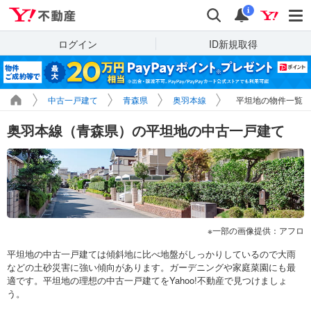
Yahoo!不動産
検索
通知
i
ログイン
ID新規取得
中古一戸建て
青森県
奥羽本線
平坦地の物件一覧
奥羽本線（青森県）の平坦地の中古一戸建て
一部の画像提供：アフロ
平坦地の中古一戸建ては傾斜地に比べ地盤がしっかりしているので大雨
などの土砂災害に強い傾向があります。ガーデニングや家庭菜園にも最
適です。平坦地の理想の中古一戸建てをYahoo!不動産で見つけましょ
う。