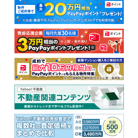
マンションカタログ
教えて！住まいの先生
新築マンション
中古マンション
新築一戸建て
中古一戸建て
注文住宅
土地
売却査定