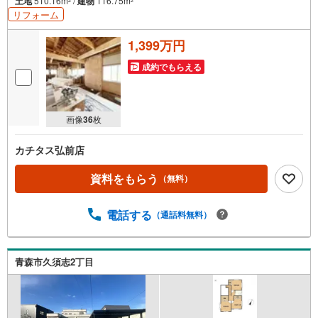
土地
510.16m
/
建物
116.75m
2
2
リフォーム
1,399万円
成約でもらえる
画像
36
枚
カチタス弘前店
資料をもらう
（無料）
電話する
（通話料無料）
青森市久須志2丁目