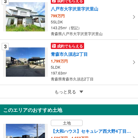
3
成約でもらえる
ジ
八戸市大字沢里字沢里山
に
799万円
保
5SLDK
存
143.25m
（登記）
2
す
青森県八戸市大字沢里字沢里山
る
3
成約でもらえる
青森市久須志2丁目
1,799万円
5LDK
197.63m
2
青森県青森市久須志2丁目
5
もっと見る
成約でもらえる
八戸市桜ケ丘4丁目
999万円
このエリアのおすすめ土地
5DK
127.72m
（登記）
2
土地
青森県八戸市桜ケ丘4丁目
【大和ハウス】セキュレア西大野4丁目 （建築条件付宅地分譲）
1,500万円～1,650万円