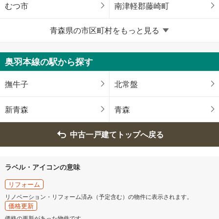
むつ市
南津軽郡藤崎町
青森県の市区町村をもっと見る
北津軽郡鶴田町
上北郡おいらせ町
三戸郡三戸町
三戸郡五戸町
奥羽本線の駅から探す
撫牛子
北常盤
新青森
青森
中古一戸建てトップへ戻る
ラベル・アイコンの意味
リフォーム
リノベーション・リフォーム済み（予定含む）の物件に表示されます。
価格更新
価格の更新があった物件です。