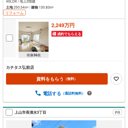
4SLDK / 地上2階建
土地
250.54m
/
建物
130.83m
2
2
リフォーム
2,249万円
成約でもらえる
画像
36
枚
カチタス弘前店
資料をもらう
（無料）
電話する
（通話料無料）
上山市長清水3丁目
PR