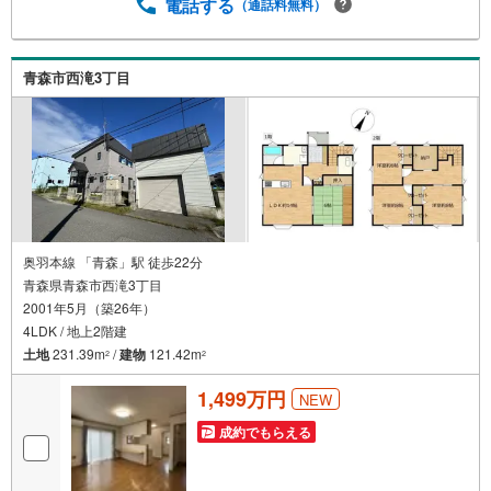
電話する
（通話料無料）
青森市西滝3丁目
奥羽本線 「青森」駅 徒歩22分
青森県青森市西滝3丁目
2001年5月（築26年）
4LDK / 地上2階建
土地
231.39m
/
建物
121.42m
2
2
1,499万円
NEW
成約でもらえる