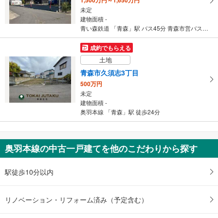
未定
建物面積 -
青い森鉄道 「青森」駅 バス45分 青森市営バス大野山下 バス停下車 徒歩3分
成約でもらえる
土地
青森市久須志3丁目
500万円
未定
建物面積 -
奥羽本線 「青森」駅 徒歩24分
奥羽本線の中古一戸建てを他のこだわりから探す
駅徒歩10分以内
リノベーション・リフォーム済み（予定含む）