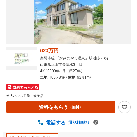
620万円
奥羽本線 「かみのやま温泉」駅 徒歩23分
山形県上山市長清水3丁目
4K / 2000年1月（築27年）
土地
105.78m
/
建物
92.81m
2
2
成約でもらえる
永大ハウス工業 愛子店
資料をもらう
（無料）
電話する
（通話料無料）