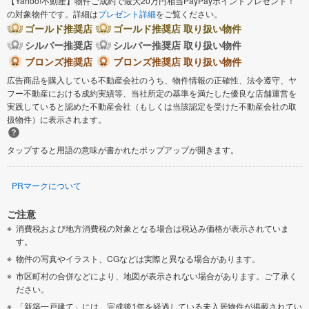
【Yahoo!不動産】物件ご成約で最大20万円相当PayPayポイントプレゼント！
の対象物件です。詳細は
プレゼント詳細
をご覧ください。
ゴールド推奨店
ゴールド推奨店 取り扱い物件
シルバー推奨店
シルバー推奨店 取り扱い物件
ブロンズ推奨店
ブロンズ推奨店 取り扱い物件
広告商品を購入している不動産会社のうち、物件情報の正確性、法令遵守、ヤ
フー不動産における成約実績等、当社所定の基準を満たした優良な店舗運営を
実践していると認めた不動産会社（もしくは当該認定を受けた不動産会社の取
扱物件）に表示されます。
タップすると用語の意味が書かれたポップアップが開きます。
PRマークについて
ご注意
消費税および地方消費税の対象となる場合は税込み価格が表示されていま
す。
物件の写真やイラスト、CGなどは実際と異なる場合があります。
市区町村の合併などにより、地図が表示されない場合があります。ご了承く
ださい。
「新築一戸建て」には、完成後1年を経過している未入居物件が掲載されてい