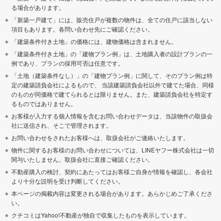
る場合があります。
「新築一戸建て」には、販売住戸が複数の物件は、全ての住戸に該当しない
項目もあります。各問い合わせ先にご確認ください。
「建築条件付き土地」の価格には、建物価格は含まれません。
「建築条件付き土地」の「建物プラン例」は、土地購入者の設計プランの一
例であり、プランの採用可否は任意です。
「土地（建築条件なし）」の「建物プラン例」に関して、そのプラン例は特
定の建築請負会社によるもので、 当該建築請負会社以外で建てた場合、同様
のものが同価格で建てられるとは限りません。また、建築請負会社を特定す
るものではありません。
お客様が入力する個人情報を含むお問い合わせデータは、当該物件の取扱会
社に送信され、そこで管理されます。
お問い合わせをされたお客様へは、取扱会社がご連絡いたします。
物件に関するお客様のお問い合わせについては、LINEヤフー株式会社は一切
関与いたしません。取扱会社に直接ご確認ください。
不動産購入の検討、契約にあたってはお客様ご自身が情報を確認し、各会社
より十分な説明を受け判断してください。
本ページの掲載内容は変更される場合があります。あらかじめご了承くださ
い。
クチコミはYahoo!不動産が独自で収集したものを表示しています。