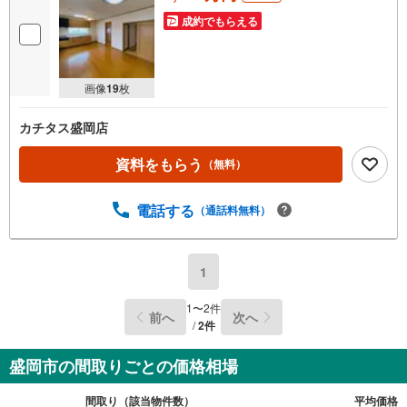
成約でもらえる
画像
19
枚
カチタス盛岡店
資料をもらう
（無料）
電話する
（通話料無料）
1
1
〜
2
件
前へ
次へ
/
2
件
盛岡市の間取りごとの価格相場
間取り（該当物件数）
平均価格