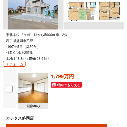
東北本線 「矢幅」駅から5900m 車:12分
岩手県盛岡市乙部
1997年5月（築30年）
4LDK / 地上2階建
土地
148.8m
/
建物
98.54m
2
2
リフォーム
1,799万円
成約でもらえる
画像
36
枚
カチタス盛岡店