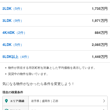
2LDK
（
5
件）
1,735万円
3LDK
（
9
件）
1,971万円
4K/4DK
（
2
件）
884万円
4LDK
（
5
件）
2,085万円
5LDK以上
（
4
件）
1,449万円
物件が所在する市区町村を対象とした平均価格を表示しています。
賃貸中の物件を除いています。
気になる物件がなかったら
条件を変更しよう！
現在の検索条件
岩手県｜盛岡市｜乙部
エリア/路線