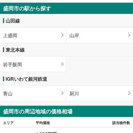
4DK
盛岡市の駅から探す
148.55m
2
岩手県盛岡市北山2丁目
山田線
上盛岡
山岸
東北本線
岩手飯岡
IGRいわて銀河鉄道
青山
厨川
盛岡市の周辺地域の価格相場
エリア
平均価格
該当物件数