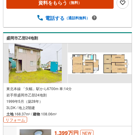
資料をもらう
（無料）
電話する
（通話料無料）
盛岡市乙部24地割
東北本線 「矢幅」駅から6700m 車:14分
岩手県盛岡市乙部24地割
1999年5月（築28年）
3LDK / 地上2階建
土地
168.37m
/
建物
108.06m
2
2
リフォーム
1,399万円
NEW