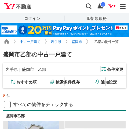
Yahoo!不動産
検索
通知
i
ログイン
ID新規取得
中古一戸建て
岩手県
盛岡市
乙部の物件一覧
盛岡市乙部の中古一戸建て
岩手県｜盛岡市｜乙部
条件変更
おすすめ順
検索条件保存
通知設定
2
件
すべての物件をチェックする
盛岡市乙部