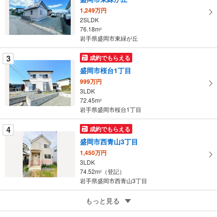
イ
1,249万円
ペ
2SLDK
ー
76.18m
2
岩手県盛岡市東緑が丘
ジ
に
3
成約でもらえる
保
盛岡市桜台1丁目
存
す
999万円
3LDK
る
72.45m
2
岩手県盛岡市桜台1丁目
4
成約でもらえる
盛岡市西青山3丁目
1,450万円
3LDK
74.52m
（登記）
2
岩手県盛岡市西青山3丁目
5
盛岡市北山2丁目
もっと見る
220万円