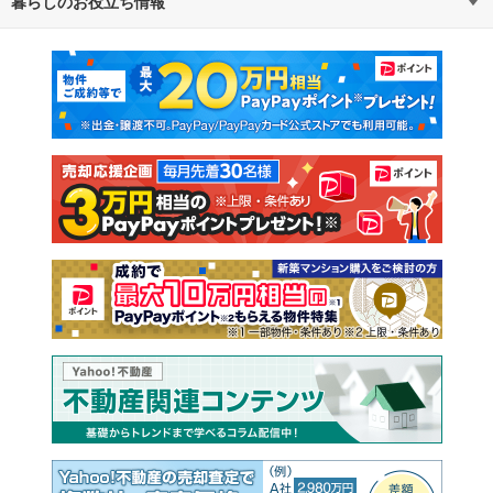
暮らしのお役立ち情報
不動産・住宅
賃貸住宅
通勤・通学時間から探す
地図から探す
マンションカタログ
教えて！住まいの先生
新築マンション
中古マンション
新築一戸建て
中古一戸建て
注文住宅
土地
売却査定