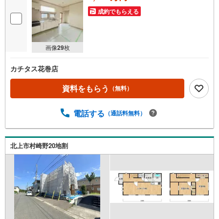
成約でもらえる
画像
29
枚
カチタス花巻店
資料をもらう
（無料）
電話する
（通話料無料）
北上市村崎野20地割