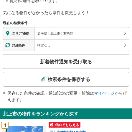
賃貸中の物件を除いています。
気になる物件がなかったら
条件を変更しよう！
現在の検索条件
岩手県｜北上市｜村崎野
エリア/路線
指定なし
詳細条件
こ
新着物件通知を受け取る
の
検
索
検索条件を保存する
条
件
保存した条件の確認・通知設定の変更・解除は
マイページ
から行
で
えます。
通
知
北上市の物件をランキングから探す
を
受
1
成約でもらえる
け