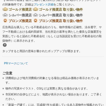
の対象物件です。詳細は
プレゼント詳細
をご覧ください。
ゴールド推奨店
ゴールド推奨店 取り扱い物件
シルバー推奨店
シルバー推奨店 取り扱い物件
ブロンズ推奨店
ブロンズ推奨店 取り扱い物件
広告商品を購入している不動産会社のうち、物件情報の正確性、法令遵守、ヤ
フー不動産における成約実績等、当社所定の基準を満たした優良な店舗運営を
実践していると認めた不動産会社（もしくは当該認定を受けた不動産会社の取
扱物件）に表示されます。
タップすると用語の意味が書かれたポップアップが開きます。
PRマークについて
ご注意
消費税および地方消費税の対象となる場合は税込み価格が表示されていま
す。
物件の写真やイラスト、CGなどは実際と異なる場合があります。
市区町村の合併などにより、地図が表示されない場合があります。ご了承く
ださい。
「新築一戸建て」には、完成後1年を経過している未入居物件が掲載されてい