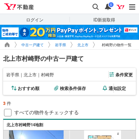
Yahoo!不動産
検索
通知
i
ログイン
ID新規取得
中古一戸建て
岩手県
北上市
村崎野の物件一覧
北上市村崎野の中古一戸建て
岩手県｜北上市｜村崎野
条件変更
おすすめ順
検索条件保存
通知設定
3
件
すべての物件をチェックする
北上市村崎野14地割