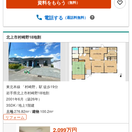
資料をもらう
（無料）
電話する
（通話料無料）
北上市村崎野18地割
東北本線 「村崎野」駅 徒歩19分
岩手県北上市村崎野18地割
2001年6月（築26年）
3SDK / 地上1階建
土地
276.82m
/
建物
100.2m
2
2
リフォーム
2,099万円