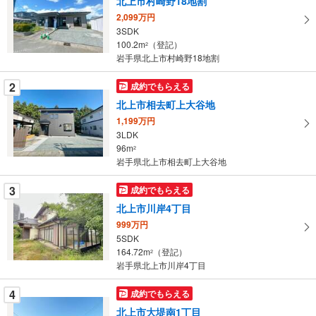
北上市村崎野18地割
取
2,099万円
る
3SDK
・
100.2m
（登記）
2
条
岩手県北上市村崎野18地割
件
を
2
成約でもらえる
マ
北上市相去町上大谷地
イ
1,199万円
ペ
3LDK
ー
96m
2
岩手県北上市相去町上大谷地
ジ
に
3
成約でもらえる
保
北上市川岸4丁目
存
す
999万円
5SDK
る
164.72m
（登記）
2
岩手県北上市川岸4丁目
4
成約でもらえる
北上市大堤南1丁目