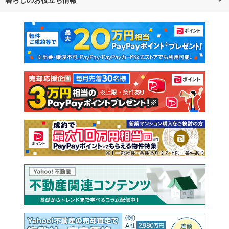
不動産・住宅
賃貸住宅
通勤・通学時間から探す
地図から探す
マンションカタログ
教えて！住まいの先生
新築マンション
中古マンション
新築一戸建て
中古一戸建て
注文住宅
土地
売却査定