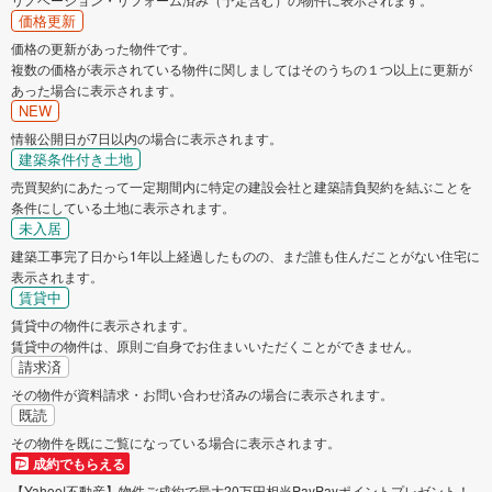
価格更新
価格の更新があった物件です。
複数の価格が表示されている物件に関しましてはそのうちの１つ以上に更新が
あった場合に表示されます。
NEW
情報公開日が7日以内の場合に表示されます。
建築条件付き土地
売買契約にあたって一定期間内に特定の建設会社と建築請負契約を結ぶことを
条件にしている土地に表示されます。
未入居
建築工事完了日から1年以上経過したものの、まだ誰も住んだことがない住宅に
表示されます。
賃貸中
賃貸中の物件に表示されます。
賃貸中の物件は、原則ご自身でお住まいいただくことができません。
請求済
その物件が資料請求・お問い合わせ済みの場合に表示されます。
既読
その物件を既にご覧になっている場合に表示されます。
成約でもらえる
【Yahoo!不動産】物件ご成約で最大20万円相当PayPayポイントプレゼント！