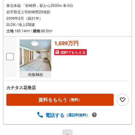
東北本線 「村崎野」駅から2500m 車:5分
岩手県北上市村崎野20地割
2006年2月（築21年）
2LDK / 地上2階建
土地
185.14m
/
建物
86.5m
2
2
1,699万円
成約でもらえる
画像
36
枚
カチタス花巻店
資料をもらう
（無料）
電話する
（通話料無料）