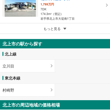
1,799万円
7DK
174.3m
（登記）
2
岩手県北上市大堤南1丁目
5
もっと見る
成約でもらえる
北上市常盤台3丁目
1,599万円
北上市の駅から探す
4LDK
138.46m
（登記）
2
北上線
岩手県北上市常盤台3丁目
立川目
東北本線
村崎野
北上市の周辺地域の価格相場