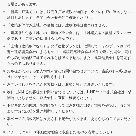
る場合があります。
「新築一戸建て」には、販売住戸が複数の物件は、全ての住戸に該当しない
項目もあります。各問い合わせ先にご確認ください。
「建築条件付き土地」の価格には、建物価格は含まれません。
「建築条件付き土地」の「建物プラン例」は、土地購入者の設計プランの一
例であり、プランの採用可否は任意です。
「土地（建築条件なし）」の「建物プラン例」に関して、そのプラン例は特
定の建築請負会社によるもので、 当該建築請負会社以外で建てた場合、同様
のものが同価格で建てられるとは限りません。また、建築請負会社を特定す
るものではありません。
お客様が入力する個人情報を含むお問い合わせデータは、当該物件の取扱会
社に送信され、そこで管理されます。
お問い合わせをされたお客様へは、取扱会社がご連絡いたします。
物件に関するお客様のお問い合わせについては、LINEヤフー株式会社は一切
関与いたしません。取扱会社に直接ご確認ください。
不動産購入の検討、契約にあたってはお客様ご自身が情報を確認し、各会社
より十分な説明を受け判断してください。
本ページの掲載内容は変更される場合があります。あらかじめご了承くださ
い。
クチコミはYahoo!不動産が独自で収集したものを表示しています。