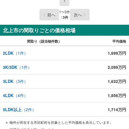
1
1
〜
3
件
前へ
次へ
/
3
件
北上市の間取りごとの価格相場
間取り（該当物件数）
平均価格
2LDK
（
1
件）
1,699万円
3K/3DK
（
1
件）
2,099万円
3LDK
（
3
件）
1,632万円
4LDK
（
4
件）
1,856万円
5LDK以上
（
2
件）
1,714万円
物件が所在する市区町村を対象とした平均価格を表示しています。