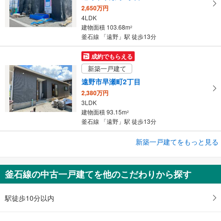
2,650万円
4LDK
建物面積 103.68m
2
釜石線 「遠野」駅 徒歩13分
成約でもらえる
新築一戸建て
遠野市早瀬町2丁目
2,380万円
3LDK
建物面積 93.15m
2
釜石線 「遠野」駅 徒歩13分
成約でもらえる
新築一戸建てをもっと見る
新築一戸建て
遠野市早瀬町2丁目
釜石線の中古一戸建てを他のこだわりから探す
2,480万円
2LDK＋テレワークルーム
建物面積 93.15m
駅徒歩10分以内
2
釜石線 「遠野」駅 徒歩13分