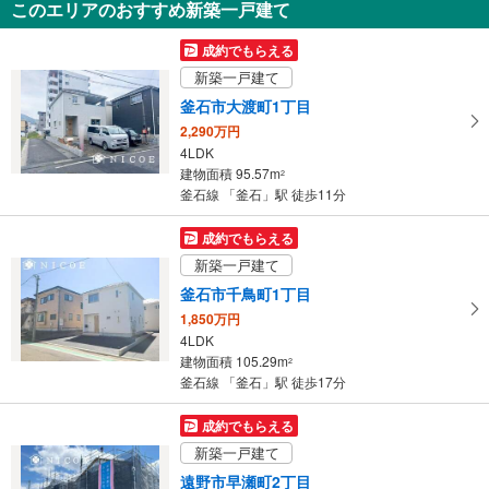
このエリアのおすすめ新築一戸建て
148.55m
2
岩手県盛岡市北山2丁目
成約でもらえる
新築一戸建て
釜石市大渡町1丁目
2,290万円
4LDK
建物面積 95.57m
2
釜石線 「釜石」駅 徒歩11分
成約でもらえる
新築一戸建て
釜石市千鳥町1丁目
1,850万円
4LDK
建物面積 105.29m
2
釜石線 「釜石」駅 徒歩17分
成約でもらえる
新築一戸建て
遠野市早瀬町2丁目