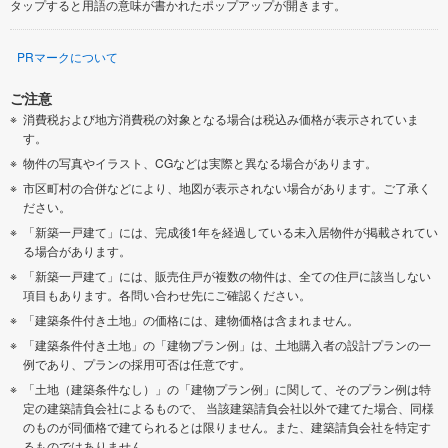
タップすると用語の意味が書かれたポップアップが開きます。
PRマークについて
ご注意
消費税および地方消費税の対象となる場合は税込み価格が表示されていま
す。
物件の写真やイラスト、CGなどは実際と異なる場合があります。
市区町村の合併などにより、地図が表示されない場合があります。ご了承く
ださい。
「新築一戸建て」には、完成後1年を経過している未入居物件が掲載されてい
る場合があります。
「新築一戸建て」には、販売住戸が複数の物件は、全ての住戸に該当しない
項目もあります。各問い合わせ先にご確認ください。
「建築条件付き土地」の価格には、建物価格は含まれません。
「建築条件付き土地」の「建物プラン例」は、土地購入者の設計プランの一
例であり、プランの採用可否は任意です。
「土地（建築条件なし）」の「建物プラン例」に関して、そのプラン例は特
定の建築請負会社によるもので、 当該建築請負会社以外で建てた場合、同様
のものが同価格で建てられるとは限りません。また、建築請負会社を特定す
るものではありません。