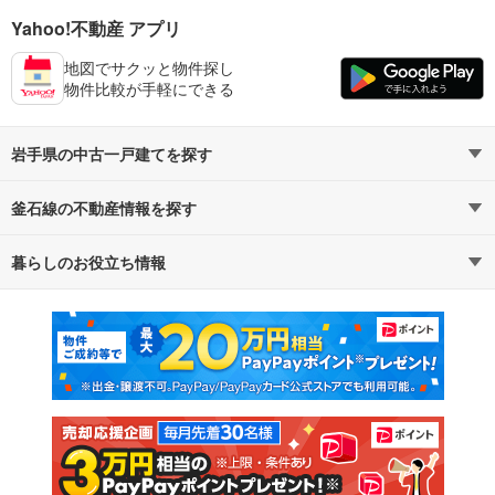
Yahoo!不動産 アプリ
地図でサクッと物件探し
物件比較が手軽にできる
岩手県の中古一戸建てを探す
釜石線の不動産情報を探す
路線・駅から探す
地域から探す
暮らしのお役立ち情報
不動産・住宅
賃貸住宅
通勤・通学時間から探す
地図から探す
マンションカタログ
教えて！住まいの先生
新築マンション
中古マンション
新築一戸建て
中古一戸建て
注文住宅
土地
売却査定