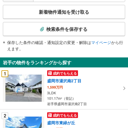
こ
新着物件通知を受け取る
の
検
索
検索条件を保存する
条
件
保存した条件の確認・通知設定の変更・解除は
マイページ
から行
で
えます。
通
知
岩手の物件をランキングから探す
を
受
1
成約でもらえる
け
盛岡市湯沢南2丁目
取
1,599万円
る
3LDK
・
101.17m
（登記）
2
条
岩手県盛岡市湯沢南2丁目
件
を
2
成約でもらえる
マ
盛岡市東緑が丘
イ