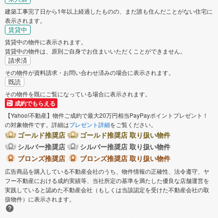
建築工事完了日から1年以上経過したものの、まだ誰も住んだことがない住宅に
表示されます。
賃貸中
賃貸中の物件に表示されます。
賃貸中の物件は、原則ご自身でお住まいいただくことができません。
請求済
その物件が資料請求・お問い合わせ済みの場合に表示されます。
既読
その物件を既にご覧になっている場合に表示されます。
成約でもらえる
【Yahoo!不動産】物件ご成約で最大20万円相当PayPayポイントプレゼント！
の対象物件です。詳細は
プレゼント詳細
をご覧ください。
ゴールド推奨店
ゴールド推奨店 取り扱い物件
シルバー推奨店
シルバー推奨店 取り扱い物件
ブロンズ推奨店
ブロンズ推奨店 取り扱い物件
広告商品を購入している不動産会社のうち、物件情報の正確性、法令遵守、ヤ
フー不動産における成約実績等、当社所定の基準を満たした優良な店舗運営を
実践していると認めた不動産会社（もしくは当該認定を受けた不動産会社の取
扱物件）に表示されます。