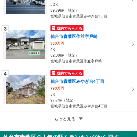
ペ
5DK
ー
89.79m
（登記）
2
宮城県仙台市青葉区みやぎ台1丁目
ジ
に
3
成約でもらえる
保
仙台市青葉区作並字戸崎
存
す
350万円
4K
る
82.38m
（登記）
2
宮城県仙台市青葉区作並字戸崎
4
成約でもらえる
仙台市青葉区みやぎ台4丁目
790万円
5K
97.7m
（登記）
2
宮城県仙台市青葉区みやぎ台4丁目
5
もっと見る
成約でもらえる
仙台市青葉区荒巻本沢3丁目
4,850万円
仙台市青葉区の人気の駅をランキングから探す