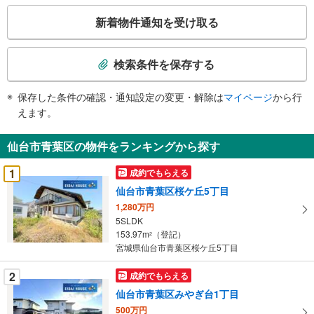
こ
新着物件通知を受け取る
の
検
索
検索条件を保存する
条
件
保存した条件の確認・通知設定の変更・解除は
マイページ
から行
で
えます。
通
知
仙台市青葉区の物件をランキングから探す
を
受
1
成約でもらえる
け
仙台市青葉区桜ケ丘5丁目
取
1,280万円
る
5SLDK
・
153.97m
（登記）
2
条
宮城県仙台市青葉区桜ケ丘5丁目
件
を
2
成約でもらえる
マ
仙台市青葉区みやぎ台1丁目
イ
500万円