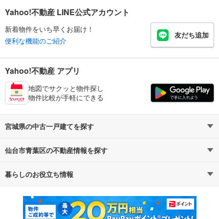
Yahoo!不動産 LINE公式アカウント
新着物件をいち早くお届け！
友だち追加
便利な機能のご紹介
Yahoo!不動産 アプリ
地図でサクッと物件探し
物件比較が手軽にできる
宮城県の中古一戸建てを探す
仙台市青葉区の不動産情報を探す
路線・駅から探す
地域から探す
暮らしのお役立ち情報
不動産・住宅
賃貸住宅
通勤・通学時間から探す
地図から探す
マンションカタログ
教えて！住まいの先生
新築マンション
中古マンション