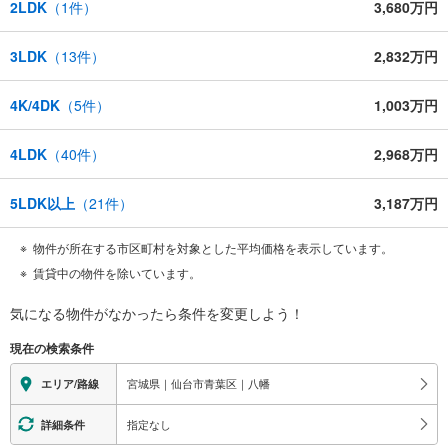
2LDK
（
1
件）
3,680万円
3LDK
（
13
件）
2,832万円
4K/4DK
（
5
件）
1,003万円
4LDK
（
40
件）
2,968万円
5LDK以上
（
21
件）
3,187万円
物件が所在する市区町村を対象とした平均価格を表示しています。
賃貸中の物件を除いています。
気になる物件がなかったら
条件を変更しよう！
現在の検索条件
宮城県｜仙台市青葉区｜八幡
エリア/路線
指定なし
詳細条件