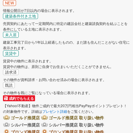
NEW
情報公開日が7日以内の場合に表示されます。
建築条件付き土地
売買契約にあたって一定期間内に特定の建設会社と建築請負契約を結ぶことを
条件にしている土地に表示されます。
未入居
建築工事完了日から1年以上経過したものの、まだ誰も住んだことがない住宅に
表示されます。
賃貸中
賃貸中の物件に表示されます。
賃貸中の物件は、原則ご自身でお住まいいただくことができません。
請求済
その物件が資料請求・お問い合わせ済みの場合に表示されます。
既読
その物件を既にご覧になっている場合に表示されます。
成約でもらえる
【Yahoo!不動産】物件ご成約で最大20万円相当PayPayポイントプレゼント！
の対象物件です。詳細は
プレゼント詳細
をご覧ください。
ゴールド推奨店
ゴールド推奨店 取り扱い物件
シルバー推奨店
シルバー推奨店 取り扱い物件
ブロンズ推奨店
ブロンズ推奨店 取り扱い物件