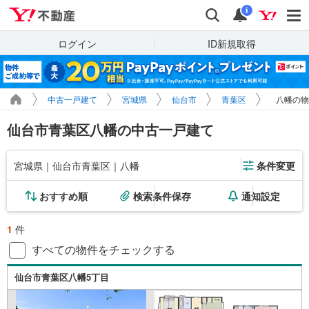
Yahoo!不動産
検索
通知
i
ログイン
ID新規取得
中古一戸建て
宮城県
仙台市
青葉区
八幡の物
仙台市青葉区八幡の中古一戸建て
宮城県｜仙台市青葉区｜八幡
条件変更
おすすめ順
検索条件保存
通知設定
1
件
すべての物件をチェックする
仙台市青葉区八幡5丁目