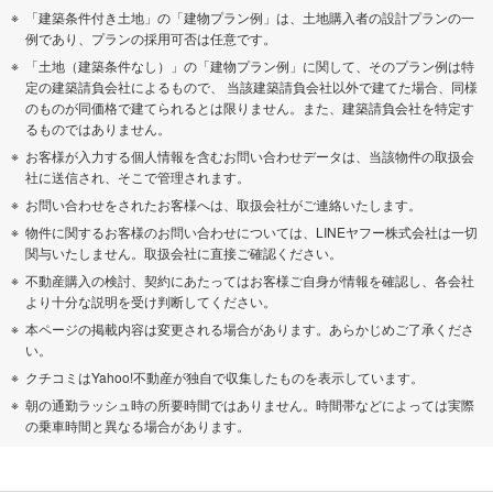
「建築条件付き土地」の「建物プラン例」は、土地購入者の設計プランの一
例であり、プランの採用可否は任意です。
「土地（建築条件なし）」の「建物プラン例」に関して、そのプラン例は特
定の建築請負会社によるもので、 当該建築請負会社以外で建てた場合、同様
のものが同価格で建てられるとは限りません。また、建築請負会社を特定す
るものではありません。
お客様が入力する個人情報を含むお問い合わせデータは、当該物件の取扱会
社に送信され、そこで管理されます。
お問い合わせをされたお客様へは、取扱会社がご連絡いたします。
物件に関するお客様のお問い合わせについては、LINEヤフー株式会社は一切
関与いたしません。取扱会社に直接ご確認ください。
不動産購入の検討、契約にあたってはお客様ご自身が情報を確認し、各会社
より十分な説明を受け判断してください。
本ページの掲載内容は変更される場合があります。あらかじめご了承くださ
い。
クチコミはYahoo!不動産が独自で収集したものを表示しています。
朝の通勤ラッシュ時の所要時間ではありません。時間帯などによっては実際
の乗車時間と異なる場合があります。