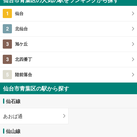
4SLDK
149.04m
（登記）
2
1
仙台
宮城県仙台市青葉区荒巻本沢3丁目
2
北仙台
3
旭ケ丘
3
北四番丁
5
陸前落合
仙台市青葉区の駅から探す
仙石線
あおば通
仙山線