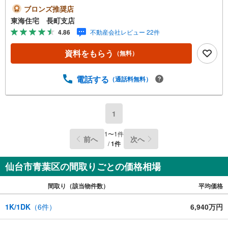
ングは皆で過ごせる21帖＋ 静かな快適な居室でお仕事も〇
ブロンズ推奨店
8帖から12帖のプライベートルーム。大き目のデスクやモニ
東海住宅 長町支店
ターを置いても十分な広さです。 ご見学希望、承ります！
4.86
不動産会社レビュー 22件
現在居住中の為、事前にお問い合わせいただけると幸いで
す。《教育施設》 仙台市立八幡小学校 徒歩16分（1253
資料をもらう
（無料）
m） 仙台市立第一中学校 徒歩12分（967m）《生活施
設》 ファミリーマート 八幡三丁目店 徒歩1分（74m） 北
田内科小児科医院 徒歩4分（327m） 広瀬川八幡緑地 徒
電話する
（通話料無料）
歩5分（382m） サンドラッグ仙台八幡町店 徒歩7分（560
m） みやぎ生協 八幡町店 徒歩9分（696m） 西友 八幡町
店 徒歩11分（835m） 東北大学病院 車で5分（1816m）
1
1
〜
1
件
前へ
次へ
/
1
件
仙台市青葉区の間取りごとの価格相場
間取り（該当物件数）
平均価格
1K/1DK
（
6
件）
6,940万円