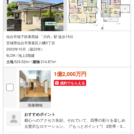
仙台市地下鉄東西線 「川内」駅 徒歩15分
宮城県仙台市青葉区八幡5丁目
2003年10月（築23年）
6LDK / 地上2階建
土地
524.52m
/
建物
214.87m
2
2
1億2,000万円
成約でもらえる
画像
30
枚
おすすめポイント
都心へのアクセス良好。それでいて、四季の彩りを楽しめ
る贅沢なロケーション。《*もっとポイント*》 2世帯・3世
帯にもピッタリ！選択肢が広がる暮らしのスタイル。リビ