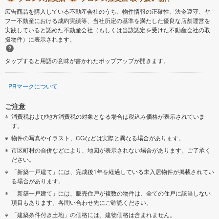
広告商品を購入している不動産会社のうち、物件情報の正確性、法令遵守、ヤ
フー不動産における成約実績等、当社所定の基準を満たした優良な店舗運営を
実践していると認めた不動産会社（もしくは当該認定を受けた不動産会社の取
扱物件）に表示されます。
タップすると用語の意味が書かれたポップアップが開きます。
PRマークについて
ご注意
消費税および地方消費税の対象となる場合は税込み価格が表示されていま
す。
物件の写真やイラスト、CGなどは実際と異なる場合があります。
市区町村の合併などにより、地図が表示されない場合があります。ご了承く
ださい。
「新築一戸建て」には、完成後1年を経過している未入居物件が掲載されてい
る場合があります。
「新築一戸建て」には、販売住戸が複数の物件は、全ての住戸に該当しない
項目もあります。各問い合わせ先にご確認ください。
「建築条件付き土地」の価格には、建物価格は含まれません。