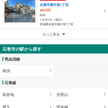
石巻市東中里1丁目
450万円
6DK
110.91m
（登記）
2
宮城県石巻市東中里1丁目
5
もっと見る
成約でもらえる
石巻市福貴浦字小田浜
1,130万円
石巻市の駅から探す
3LDK
143.05m
（登記）
2
気仙沼線
宮城県石巻市福貴浦字小田浜
和渕
石巻線
前谷地
佳景山
鹿又
曽波神