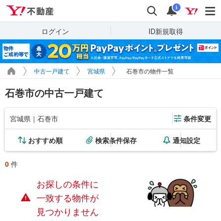
Yahoo!不動産
検索
通知
i
ログイン
ID新規取得
中古一戸建て
宮城県
石巻市の物件一覧
石巻市の中古一戸建て
宮城県｜石巻市
条件変更
おすすめ順
検索条件保存
通知設定
0
件
お探しの条件に
一致する物件が
見つかりません