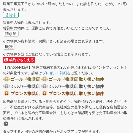
建築工事完了日から1年以上経過したものの、まだ誰も住んだことがない住宅に
表示されます。
賃貸中
賃貸中の物件に表示されます。
賃貸中の物件は、原則ご自身でお住まいいただくことができません。
請求済
その物件が資料請求・お問い合わせ済みの場合に表示されます。
既読
その物件を既にご覧になっている場合に表示されます。
成約でもらえる
【Yahoo!不動産】物件ご成約で最大20万円相当PayPayポイントプレゼント！
の対象物件です。詳細は
プレゼント詳細
をご覧ください。
ゴールド推奨店
ゴールド推奨店 取り扱い物件
シルバー推奨店
シルバー推奨店 取り扱い物件
ブロンズ推奨店
ブロンズ推奨店 取り扱い物件
広告商品を購入している不動産会社のうち、物件情報の正確性、法令遵守、ヤ
フー不動産における成約実績等、当社所定の基準を満たした優良な店舗運営を
実践していると認めた不動産会社（もしくは当該認定を受けた不動産会社の取
扱物件）に表示されます。
タップすると用語の意味が書かれたポップアップが開きます。