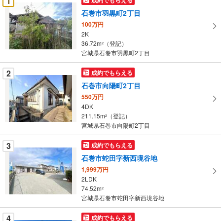
1
け
石巻市羽黒町2丁目
取
100万円
る
2K
・
36.72m
（登記）
2
条
宮城県石巻市羽黒町2丁目
件
を
2
成約でもらえる
マ
石巻市向陽町2丁目
イ
550万円
ペ
4DK
ー
211.15m
（登記）
2
宮城県石巻市向陽町2丁目
ジ
に
3
成約でもらえる
保
石巻市蛇田字新西境谷地
存
す
1,999万円
2LDK
る
74.52m
2
宮城県石巻市蛇田字新西境谷地
4
成約でもらえる