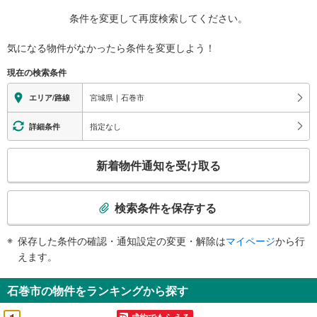
条件を変更して再度検索してください。
気になる物件がなかったら
条件を変更しよう！
現在の検索条件
宮城県｜石巻市
エリア/路線
指定なし
詳細条件
こ
新着物件通知を受け取る
の
検
索
検索条件を保存する
条
件
保存した条件の確認・通知設定の変更・解除は
マイページ
から行
で
えます。
通
知
石巻市の物件をランキングから探す
を
受
成約でもらえる