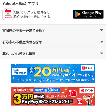
Yahoo!不動産 アプリ
地図でサクッと物件探し
物件比較が手軽にできる
宮城県の中古一戸建てを探す
石巻市の不動産情報を探す
路線・駅から探す
地域から探す
暮らしのお役立ち情報
不動産・住宅
賃貸住宅
通勤・通学時間から探す
地図から探す
マンションカタログ
教えて！住まいの先生
新築マンション
中古マンション
新築一戸建て
中古一戸建て
注文住宅
土地
売却査定