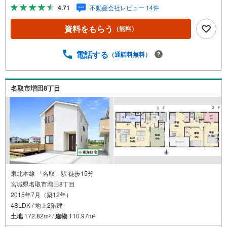
歩16分 増田小学校徒歩21分《ご予約・ご案内について》お
4.71
不動産会社レビュー 14件
仕事終わりや、ご出勤前などの早朝・夜間の営業時間外で
もあなたのご要望に合わせて、ご対応させて頂きます！
資料をもらう
（無料）
《ご相談・ご案内の目安》住宅ローン相談のみ 約30分ご
希望の条件などのお打合せ 約1時間お家の見学 約1時間
～約2時間 ※1件～3件ご見学の場合 現地お待ち合わせでの
電話する
（通話料無料）
ご案内も対応可能
名取市増田8丁目
東北本線 「名取」駅 徒歩15分
宮城県名取市増田8丁目
2015年7月（築12年）
4SLDK / 地上2階建
土地
172.82m
/
建物
110.97m
2
2