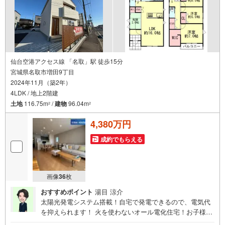
仙台空港アクセス線 「名取」駅 徒歩15分
宮城県名取市増田9丁目
2024年11月（築2年）
4LDK / 地上2階建
土地
116.75m
/
建物
96.04m
2
2
4,380万円
成約でもらえる
画像
36
枚
おすすめポイント
湯目 涼介
太陽光発電システム搭載！自宅で発電できるので、電気代
を抑えられます！ 火を使わないオール電化住宅！お子様に
も安心ですね ～永大ハウス工業の強み～仙台市を中心に宮