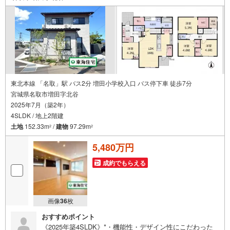
東北本線 「名取」駅 バス2分 増田小学校入口 バス停下車 徒歩7分
宮城県名取市増田字北谷
2025年7月（築2年）
4SLDK / 地上2階建
土地
152.33m
/
建物
97.29m
2
2
5,480万円
成約でもらえる
画像
36
枚
おすすめポイント
《2025年築4SLDK》*・機能性・デザイン性にこだわった