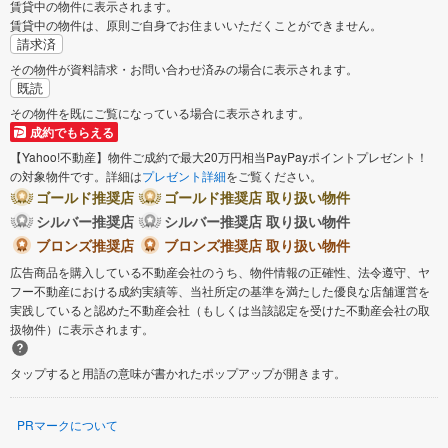
賃貸中の物件に表示されます。
賃貸中の物件は、原則ご自身でお住まいいただくことができません。
請求済
その物件が資料請求・お問い合わせ済みの場合に表示されます。
既読
その物件を既にご覧になっている場合に表示されます。
成約でもらえる
【Yahoo!不動産】物件ご成約で最大20万円相当PayPayポイントプレゼント！
の対象物件です。詳細は
プレゼント詳細
をご覧ください。
ゴールド推奨店
ゴールド推奨店 取り扱い物件
シルバー推奨店
シルバー推奨店 取り扱い物件
ブロンズ推奨店
ブロンズ推奨店 取り扱い物件
広告商品を購入している不動産会社のうち、物件情報の正確性、法令遵守、ヤ
フー不動産における成約実績等、当社所定の基準を満たした優良な店舗運営を
実践していると認めた不動産会社（もしくは当該認定を受けた不動産会社の取
扱物件）に表示されます。
タップすると用語の意味が書かれたポップアップが開きます。
PRマークについて