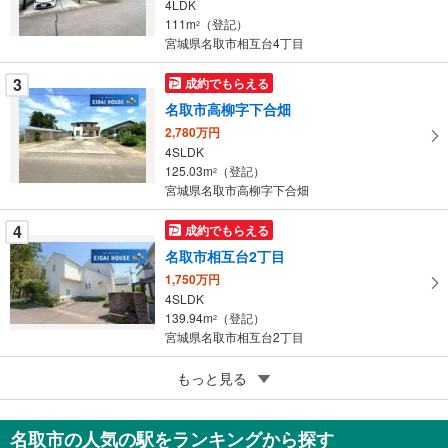
ペ
4LDK
ー
111m
（登記）
2
宮城県名取市相互台4丁目
ジ
に
3
成約でもらえる
保
名取市高柳字下合畑
存
す
2,780万円
4SLDK
る
125.03m
（登記）
2
宮城県名取市高柳字下合畑
4
成約でもらえる
名取市相互台2丁目
1,750万円
4SLDK
139.94m
（登記）
2
宮城県名取市相互台2丁目
5
もっと見る
成約でもらえる
名取市相互台4丁目
1,849万円
名取市の人気の駅をランキングから探す
5LDK