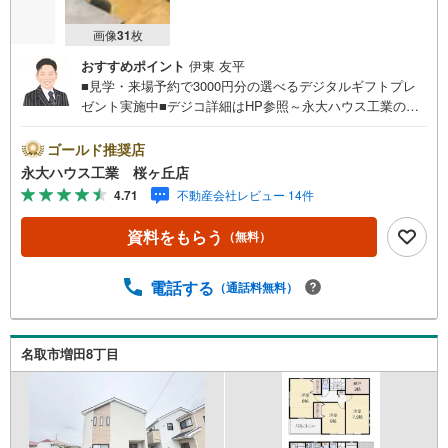
画像
31
枚
おすすめポイント
伊東 友平
■見学・来場予約で3000円分の選べるデジタルギフトプレ
ゼント実施中■デジコ詳細はHP参照～永大ハウス工業の強
み～仙台市を中心に宮城県内の多数店舗で展開中！こちら
では当社の強みを大きく2つに分けてご紹介！1.＜豊富な不
ゴールド推奨店
動産知識＞戸建・マンション・土地...と種別を問わず不動
永大ハウス工業 桜ヶ丘店
産を取り扱っております。更に教育施設や商業施設、子育
4.71
不動産会社レビュー 14件
て環境や行政などの地域情報を総合し、お客様により良い
物件選びをして頂けるよう、しっかりとサポートさせて頂
資料をもらう
（無料）
きます。2.＜経験豊富なスタッフ＞当社では【購入】【売
却】【引っ越し】【リフォーム】など住宅に関する様々な
ご質問はもちろん、ご購入時に気になる住宅ローン各種税
電話する
（通話料無料）
金についても、誠心誠意ご説明させて頂きます。各店舗で
はキッズスペースも完備！お子様連れのご家族様で是非お
越しください。営業時間:10:00～18:00（定休日火・水曜日
名取市増田8丁目
※店舗により変動あり）現地のご案内も可能ですので、どう
ぞお気軽にお問い合わせください！