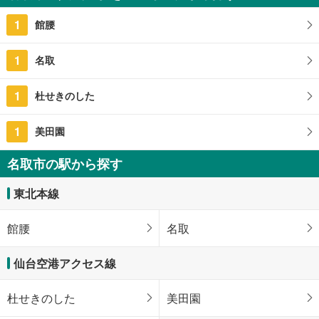
124.61m
（登記）
2
1
館腰
宮城県名取市相互台4丁目
1
名取
1
杜せきのした
1
美田園
名取市の駅から探す
東北本線
館腰
名取
仙台空港アクセス線
杜せきのした
美田園