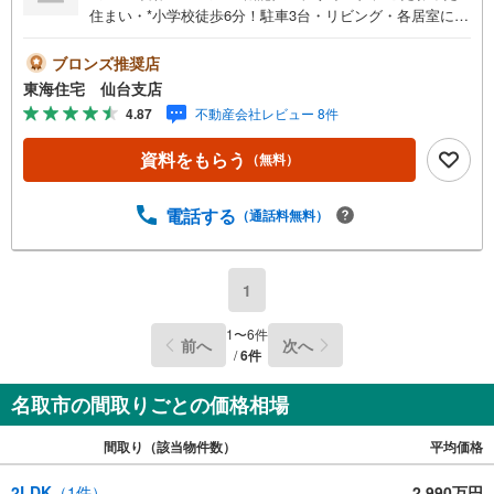
住まい・*小学校徒歩6分！駐車3台・リビング・各居室にエ
アコン付き！【おすすめポイント】 築浅・収納豊富な4SL
DK。シューズクローク、パントリー、洗面室収納、物置等
ブロンズ推奨店
カップボード・パントリー付・ブラック×グレーの統一感の
東海住宅 仙台支店
あるキッチン。IHクッキングヒーター・食洗機付き。 浴室
4.87
不動産会社レビュー 8件
暖房乾燥機付き。広々とした洗面台・作業台や収納棚、大
容量の収納スペース有り。 2階3部屋＋書斎有り。テレワー
資料をもらう
（無料）
クや趣味のスペースとしても。【周辺環境】杜せきのした
駅 徒歩19分（1459m）増田小学校 徒歩6分（525m）増
田中学校 徒歩10分（746m）セブンイレブン 名取北高前
電話する
（通話料無料）
店 徒歩6分（428m）イオンエクスプレス 名取駅前店 徒
歩11分（835m）名取市役所 徒歩6分（430m）【所要時間
の目安】■現地物件見学（60分～）■物件探しのご相談（30
1
分～）■資金計画のご相談（45分～）≫他社さま掲載の物
件もご案内可能※ご都合に合わせてお時間調整致します
1
〜
6
件
前へ
次へ
/
6
件
名取市の間取りごとの価格相場
間取り（該当物件数）
平均価格
2LDK
（
1
件）
2,990万円