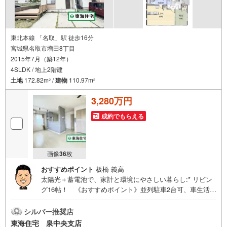
東北本線 「名取」駅 徒歩16分
宮城県名取市増田8丁目
2015年7月（築12年）
4SLDK / 地上2階建
土地
172.82m
/
建物
110.97m
2
2
3,280万円
成約でもらえる
画像
36
枚
おすすめポイント
板橋 義高
太陽光＋蓄電池で、家計と環境にやさしい暮らし:* リビン
グ16帖！ 《おすすめポイント》並列駐車2台可、車生活に
ぴったりの住まい 全室6帖以上、子ども部屋も余裕の広さ
毎日の通勤も安心、3路線利用可の好立地！《周辺環境》
シルバー推奨店
フレスコキクチ 名取増田店徒歩6分 東北本線「名取」駅徒
東海住宅 泉中央支店