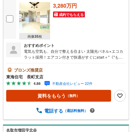
3,280万円
成約でもらえる
画像
35
枚
おすすめポイント
電気も空気も、自分で整える住まい 太陽光パネル×エコカ
ラット採用！エアコン付きで快適がすぐにstart＋*《*もっ
とポイント*》 2015年築！POPでオシャレな外観〇 BBQも
楽しめるウッドデッキ付き〇 窓付き納戸は、静かにデスク
ブロンズ推奨店
ワーク用としても〇 全室南向き＋*どこにいても快適空間
東海住宅 長町支店
〇《教育環境》 増田小学校 徒歩20分（1582m） 増田中
4.86
不動産会社レビュー 22件
学校 徒歩29分（2253m） 名取あけぼの保育園 徒歩8分
（618m）《周辺環境》 田高南公園 徒歩2分（153m） セ
資料をもらう
（無料）
ブンイレブン名取増田8丁目店 徒歩4分（285m） フレス
コキクチ 名取増田店 徒歩5分（396m） 業務スーパー 名
取増田店 徒歩9分（648m） スーパーセンタートライアル
電話する
（通話料無料）
名取店 徒歩12分（910m） 名取市役所 車で5分（1948
m）
名取市増田字北谷