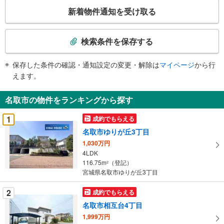
こ
新着物件通知を受け取る
の
検
索
検索条件を保存する
条
件
保存した条件の確認・通知設定の変更・解除は
マイページ
から行
で
えます。
通
知
名取市の物件をランキングから探す
を
受
1
成約でもらえる
け
名取市ゆりが丘3丁目
取
1,030万円
る
4LDK
・
116.75m
（登記）
2
条
宮城県名取市ゆりが丘3丁目
件
を
2
成約でもらえる
マ
名取市相互台4丁目
イ
1,999万円