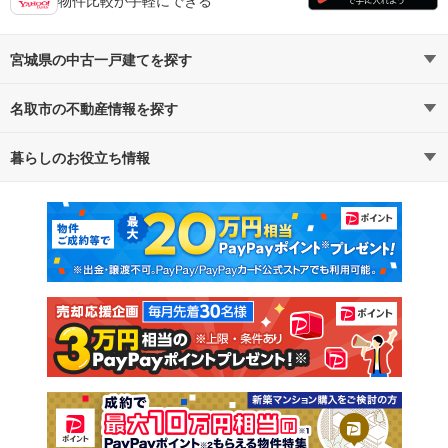
宮城県の中古一戸建てを探す
名取市の不動産情報を探す
路線・駅から探す
地域から探す
暮らしのお役立ち情報
不動産・住宅
賃貸住宅
通勤・通学時間から探す
地図から探す
マンションカタログ
教えて！住まいの先生
新築マンション
中古マンション
新築一戸建て
中古一戸建て
注文住宅
土地
売却査定