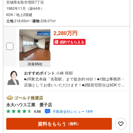
宮城県名取市増田7丁目
1982年11月（築44年）
6DK / 地上2階建
土地
218.65m
/
建物
208.07m
2
2
2,280万円
成約でもらえる
画像
35
枚
おすすめポイント
小林 咲耶
■JR東北本線「名取駅」まで徒歩約16分！■1階は事務所・
店舗としてお使いいただけます！■2階居宅部分は6DKで各
室収納スペース完備！～永大ハウス工業の強み～仙台市を
中心に宮城県内の多数店舗で展開中！こちらでは当社の強
ゴールド推奨店
みを大きく2つに分けてご紹介！1.＜豊富な不動産知識＞戸
永大ハウス工業 愛子店
建・マンション・土地...と種別を問わず不動産を取り扱っ
4.66
不動産会社レビュー 18件
ております。更に教育施設や商業施設、子育て環境や行政
などの地域情報を総合し、お客様により良い物件選びをし
資料をもらう
（無料）
て頂けるよう、しっかりとサポートさせて頂きます。2.＜
経験豊富なスタッフ＞当社では【購入】【売却】【引っ越