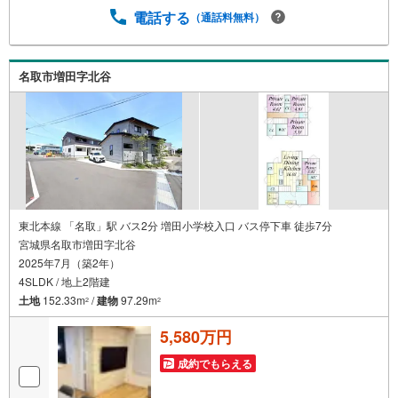
し】【リフォーム】など住宅に関する様々なご質問はもち
電話する
（通話料無料）
ろん、ご購入時に気になる住宅ローン各種税金について
も、誠心誠意ご説明させて頂きます。各店舗ではキッズス
ペースも完備！お子様連れのご家族様で是非お越しくださ
名取市増田字北谷
い。営業時間:10:00～18:00（定休日火・水曜日※店舗によ
り変動あり）現地のご案内も可能ですので、どうぞお気軽
にお問い合わせください！
東北本線 「名取」駅 バス2分 増田小学校入口 バス停下車 徒歩7分
宮城県名取市増田字北谷
2025年7月（築2年）
4SLDK / 地上2階建
土地
152.33m
/
建物
97.29m
2
2
5,580万円
成約でもらえる