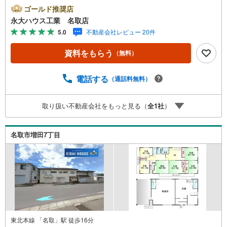
城県内の多数店舗で展開中！こちらでは当社の強みを大き
ゴールド推奨店
く2つに分けてご紹介！1.＜豊富な不動産知識＞戸建・マン
永大ハウス工業 名取店
ション・土地…と種別を問わず不動産を取り扱っておりま
5.0
不動産会社レビュー 20件
す。さらに教育施設や商業施設、子育て環境や行政などの
地域情報を総合し、お客様により良い物件選びをしていた
資料をもらう
（無料）
だけるよう、しっかりとサポートさせていただきます。2.
＜経験豊富なスタッフ＞当社では【購入】【売却】【引っ
越し】【リフォーム】など住宅に関する様々なご相談はも
電話する
（通話料無料）
ちろん、ご購入時に気になる住宅ローンや各種税金につい
ても、誠心誠意ご説明させていただきます。各店舗ではキ
取り扱い不動産会社をもっと見る（
全
1
社
）
ッズスペースも完備！お子様連れのご家族皆様で、ぜひお
越しください。営業時間:10:00～18:00（定休日:火・水曜
日 ※店舗により変動あり）現地のご案内も可能ですので、
名取市増田7丁目
どうぞお気軽にお問い合わせください！
東北本線 「名取」駅 徒歩16分