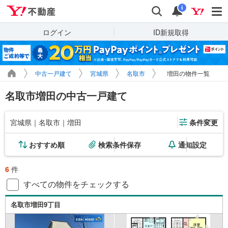
Yahoo!不動産
検索
通知
i
ログイン
ID新規取得
中古一戸建て
宮城県
名取市
増田の物件一覧
名取市増田の中古一戸建て
宮城県｜名取市｜増田
条件変更
おすすめ順
検索条件保存
通知設定
6
件
すべての物件をチェックする
名取市増田9丁目