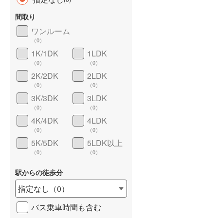
間取り
ワンルーム
（
0
）
1K/1DK
1LDK
長期優良住宅
（
0
）
（
0
）
（
0
）
2K/2DK
2LDK
（
0
）
（
0
）
3K/3DK
3LDK
（
0
）
（
0
）
4K/4DK
4LDK
（
0
）
（
0
）
詳しく見る
5K/5DK
5LDK以上
（
0
）
（
0
）
駅からの徒歩分
指定なし
（
0
）
バス乗車時間も含む