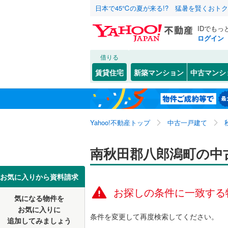
日本で45℃の夏が来る!? 猛暑を賢くおト
IDでもっ
ログイン
借りる
北海道
JR
北海道
北上線
(
0
)
こだわり条件
リフォーム、
賃貸住宅
新築マンション
中古マンシ
奥羽本線
(
リノベー
秋田市
(
2
東北
青森
（
0
）
羽越本線
(
大館市
(
7
関東
東京
Yahoo!不動産トップ
中古一戸建て
設備
鹿角市
(
1
私鉄・その他
秋田内陸
大仙市
床暖房
(
（
7
信越・北陸
新潟
南秋田郡八郎潟町の中
仙北市
駐車場2
(
1
東海
愛知
お気に入りから資料請求
山本郡藤
ＴＶモニ
お探しの条件に一致する
気になる物件を
（
0
）
近畿
大阪
南秋田郡
お気に入りに
条件を変更して再度検索してください。
追加してみましょう
間取り、居室
南秋田郡