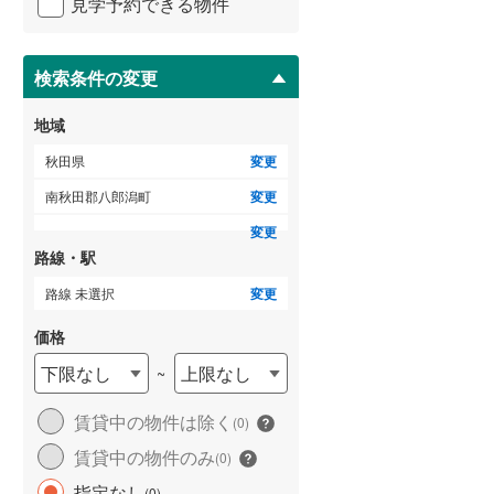
見学予約できる物件
ペ
ー
ジ
に
検索条件の変更
保
存
地域
す
る
秋田県
変更
南秋田郡八郎潟町
変更
変更
路線・駅
路線 未選択
変更
価格
下限なし
上限なし
~
賃貸中の物件は除く
(
0
)
賃貸中の物件のみ
(
0
)
指定なし
(
0
)