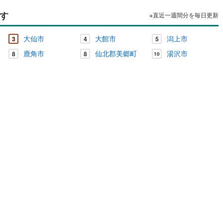
島根
岡山
広島
山口
す
成瀬村
(
0
)
※直近一週間分を毎日更新
（
0
）
バリアフリー住宅
（
0
）
香川
愛媛
高知
け
（
0
）
平屋・1階建て
（
0
）
保存した条件を見る
大仙市
大館市
潟上市
3
4
5
鹿角市
仙北郡美郷町
湯沢市
ルーム（納戸）
（
0
）
8
8
10
佐賀
長崎
熊本
大分
駅が始発駅
（
0
）
海まで2km以内
（
0
）
この条件で検索する
この条件で検索する
この条件で検索する
この条件で検索する
この条件で検索する
この条件で検索する
市区町村以下を選択
市区町村を選択す
駅を選択する
建ち方、日当たり
以上
（
0
）
角地
（
0
）
0
）
ダイニング15畳以上