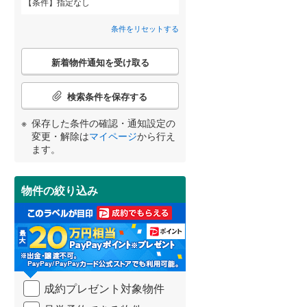
条件
指定なし
間取り変更可能
（
0
）
条件をリセットする
3階建て以上
（
0
）
こ
新着物件通知を受け取る
の
宮崎
鹿児島
沖縄
検
索
検索条件を保存する
条
件
保存した条件の確認・通知設定の
で
小学校まで1km以内
（
0
）
変更・解除は
マイページ
から行え
通
する
る
条件をリセットする
条件をリセットする
条件をリセットする
条件をリセットする
条件をリセットする
条件をリセットする
ます。
知
を
受
物件の絞り込み
南道路
（
0
）
け
取
る
・
条
件
を
成約プレゼント対象物件
マ
イ