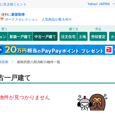
Yahoo! JAPAN
クに生き抜くヒント
と便利に
新規取得
ボーナスセレクション 人気商品が最大40％
検索条件を保存しました
買う
建てる
売る
田沢湖線
(
0
)
リノベーション
ョン
新築一戸建て
中古一戸建て
注文住宅
土地
売却査定
カ
この検索条件の新着物件通知は、
マイページ
から設定できます。
0
)
男鹿線
(
0
)
ション・リフォーム
築古・築30年以上
（
0
）
3
)
能代市
(
4
)
岩手
宮城
秋田
山形
0
)
秋田新幹線
(
0
)
)
男鹿市
(
1
)
秋田県、南秋田郡八郎潟町
神奈川
埼玉
千葉
茨城
秋田県
南秋田郡八郎潟町の物件一覧
)
由利本荘市
(
3
)
縦貫鉄道
(
0
)
由利高原鉄道鳥海山ろく線
(
0
)
0
)
）
北秋田市
オール電化
(
2
（
)
0
）
長野
富山
石川
福井
古一戸建て
検索条件を保存する
台以上
)
（
0
）
鹿角郡小坂町
ビルトインガレージ
(
1
)
（
0
）
閉じる
閉じる
お気に入りリストを見る
お気に入りリストを見る
閉じる
閉じる
岐阜
静岡
三重
里町
タ付インターホン
(
0
)
山本郡三種町
防犯カメラ
（
(
0
0
）
)
マイページ
物件が見つかりません
兵庫
京都
滋賀
奈良
五城目町
(
0
)
南秋田郡八郎潟町
(
0
)
全体
大潟村
(
0
)
仙北郡美郷町
(
2
)