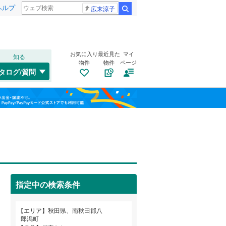
ヘルプ
広末涼子
検索
お気に入り
最近見た
マイ
知る
物件
物件
ページ
花輪線
(
0
)
タログ/質問
五能線
(
0
)
横手市
(
10
)
福島
湯沢市
(
2
)
栃木
群馬
山梨
潟上市
(
7
)
にかほ市
トイレ２か所
(
0
)
（
0
）
北秋田郡上小阿仁村
太陽光発電システム
(
（
0
0
)
）
指定中の検索条件
山本郡八峰町
(
0
)
和歌山
南秋田郡井川町
(
0
)
エリア
秋田県、南秋田郡八
郎潟町
雄勝郡羽後町
(
0
)