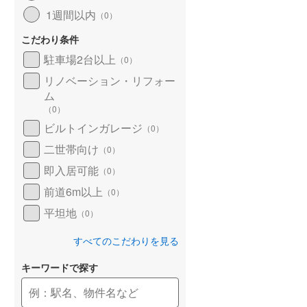
1週間以内
（
0
）
こだわり条件
駐車場2台以上
（
0
）
リノベーション・リフォー
ム
（
0
）
ビルトインガレージ
（
0
）
二世帯向け
（
0
）
即入居可能
（
0
）
前道6m以上
（
0
）
平坦地
（
0
）
すべてのこだわりを見る
キーワードで探す