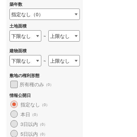
築年数
指定なし
（
0
）
土地面積
下限なし
上限なし
~
建物面積
下限なし
上限なし
~
敷地の権利形態
所有権のみ
（
0
）
情報公開日
指定なし
（
0
）
本日
（
0
）
3日以内
（
0
）
5日以内
（
0
）