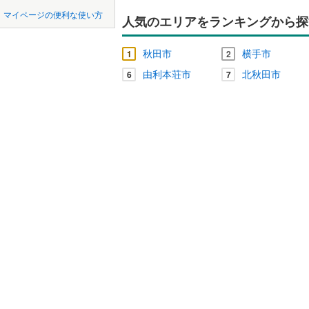
中国
鳥取
マイページの便利な使い方
人気のエリアをランキングから探
雄勝郡東
吹き抜け
四国
徳島
二世帯向
秋田市
横手市
1
2
由利本荘市
北秋田市
サービス
6
7
九州・沖縄
福岡
立地
最寄りの
0
0
0
0
0
0
該当物件
該当物件
該当物件
該当物件
該当物件
該当物件
件
件
件
件
件
件
配置、向き、
前道6m
平坦地
（
LD
リビング
（
0
）