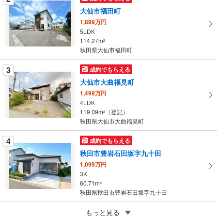
マ
大仙市福田町
イ
1,899万円
ペ
5LDK
ー
114.27m
2
秋田県大仙市福田町
ジ
に
3
成約でもらえる
保
大仙市大曲福見町
存
す
1,499万円
4LDK
る
119.09m
（登記）
2
秋田県大仙市大曲福見町
4
成約でもらえる
秋田市豊岩石田坂字九十田
1,099万円
3K
60.71m
2
秋田県秋田市豊岩石田坂字九十田
5
もっと見る
成約でもらえる