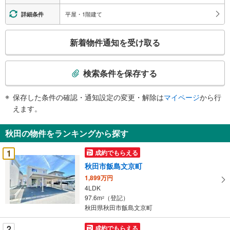
平屋・1階建て
詳細条件
こ
新着物件通知を受け取る
の
検
索
検索条件を保存する
条
件
保存した条件の確認・通知設定の変更・解除は
マイページ
から行
で
えます。
通
知
秋田の物件をランキングから探す
を
受
1
成約でもらえる
け
秋田市飯島文京町
取
1,899万円
る
4LDK
・
97.6m
（登記）
2
条
秋田県秋田市飯島文京町
件
を
2
成約でもらえる