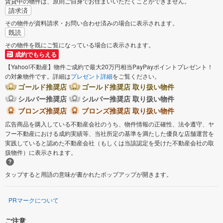
賃貸中の物件は、原則ご自身でお住まいいただくことができません。
請求済
その物件が資料請求・お問い合わせ済みの場合に表示されます。
既読
その物件を既にご覧になっている場合に表示されます。
成約でもらえる
【Yahoo!不動産】物件ご成約で最大20万円相当PayPayポイントプレゼント！
の対象物件です。詳細は
プレゼント詳細
をご覧ください。
ゴールド推奨店
ゴールド推奨店 取り扱い物件
シルバー推奨店
シルバー推奨店 取り扱い物件
ブロンズ推奨店
ブロンズ推奨店 取り扱い物件
広告商品を購入している不動産会社のうち、物件情報の正確性、法令遵守、ヤ
フー不動産における成約実績等、当社所定の基準を満たした優良な店舗運営を
実践していると認めた不動産会社（もしくは当該認定を受けた不動産会社の取
扱物件）に表示されます。
タップすると用語の意味が書かれたポップアップが開きます。
PRマークについて
ご注意