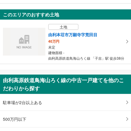
横手市南町
999万円
このエリアのおすすめ土地
5SLDK
185.08m
（登記）
2
土地
秋田県横手市南町
由利本荘市万願寺字荒田目
40万円
未定
建物面積 -
由利高原鉄道鳥海山ろく線 「子吉」駅 徒歩38分
由利高原鉄道鳥海山ろく線の中古一戸建てを他のこ
だわりから探す
駐車場が2台以上ある
500万円以下