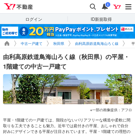
Yahoo!不動産
検索
通知
i
ログイン
ID新規取得
中古一戸建て
秋田県
由利高原鉄道鳥海山ろく線
平
由利高原鉄道鳥海山ろく線（秋田県）の平屋・
1階建ての中古一戸建て
一部の画像提供：アフロ
平屋・1階建ての一戸建ては、階段がないバリアフリーな構造や柔軟に間
取りを工夫できることも魅力。近年では庭付きの平屋、おしゃれで自分
好みにデザインできる平屋が注目されています。平屋・1階建ての理想の