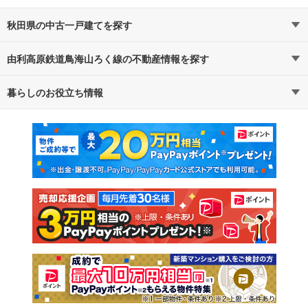
秋田県の中古一戸建てを探す
由利高原鉄道鳥海山ろく線の不動産情報を探す
路線・駅から探す
地域から探す
暮らしのお役立ち情報
不動産・住宅
賃貸住宅
通勤・通学時間から探す
地図から探す
マンションカタログ
教えて！住まいの先生
新築マンション
中古マンション
新築一戸建て
中古一戸建て
注文住宅
土地
売却査定