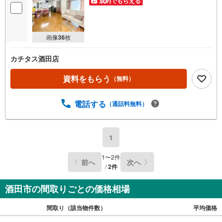
成約でもらえる
画像
36
枚
カチタス酒田店
資料をもらう
（無料）
電話する
（通話料無料）
1
1
〜
2
件
前へ
次へ
/
2
件
酒田市の間取りごとの価格相場
間取り（該当物件数）
平均価格