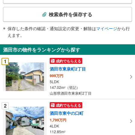
検
索
検索条件を保存する
条
件
保存した条件の確認・通知設定の変更・解除は
マイページ
から行
で
えます。
通
知
酒田市の物件をランキングから探す
を
受
1
成約でもらえる
け
酒田市東泉町2丁目
取
999万円
る
5LDK
・
147.02m
（登記）
2
条
山形県酒田市東泉町2丁目
件
を
2
成約でもらえる
マ
酒田市東中の口町
イ
1,799万円
ペ
4LDK
ー
112.85m
2