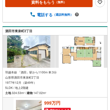
資料をもらう
（無料）
電話する
（通話料無料）
酒田市東泉町2丁目
羽越本線 「酒田」駅から1100m 車:3分
山形県酒田市東泉町2丁目
1977年12月（築49年）
5LDK / 地上2階建
土地
324.53m
/
建物
147.02m
2
2
999万円