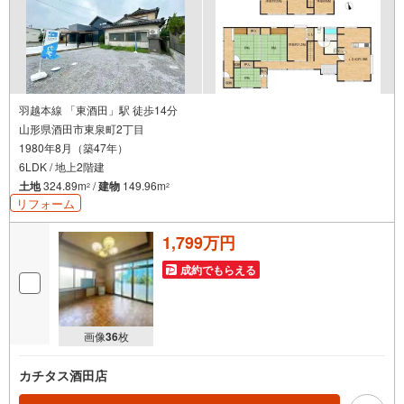
羽越本線 「東酒田」駅 徒歩14分
山形県酒田市東泉町2丁目
1980年8月（築47年）
6LDK / 地上2階建
土地
324.89m
/
建物
149.96m
2
2
リフォーム
1,799万円
成約でもらえる
画像
36
枚
カチタス酒田店