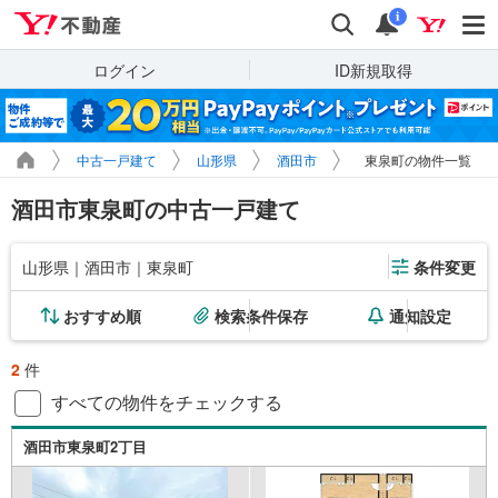
Yahoo!不動産
検索
通知
i
ログイン
ID新規取得
中古一戸建て
山形県
酒田市
東泉町の物件一覧
酒田市東泉町の中古一戸建て
山形県｜酒田市｜東泉町
条件変更
おすすめ順
検索条件保存
通知設定
2
件
すべての物件をチェックする
酒田市東泉町2丁目