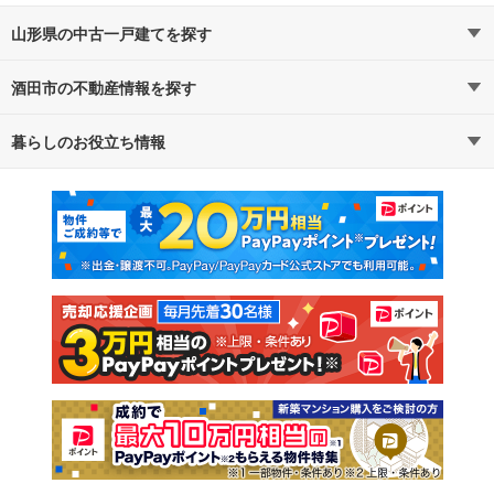
山形県の中古一戸建てを探す
酒田市の不動産情報を探す
路線・駅から探す
地域から探す
暮らしのお役立ち情報
不動産・住宅
賃貸住宅
通勤・通学時間から探す
地図から探す
マンションカタログ
教えて！住まいの先生
新築マンション
中古マンション
新築一戸建て
中古一戸建て
注文住宅
土地
売却査定