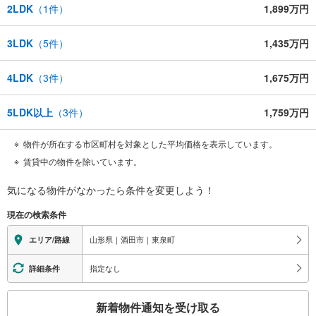
2LDK
（
1
件）
1,899万円
3LDK
（
5
件）
1,435万円
4LDK
（
3
件）
1,675万円
5LDK以上
（
3
件）
1,759万円
物件が所在する市区町村を対象とした平均価格を表示しています。
賃貸中の物件を除いています。
気になる物件がなかったら
条件を変更しよう！
現在の検索条件
山形県｜酒田市｜東泉町
エリア/路線
指定なし
詳細条件
こ
新着物件通知を受け取る
の