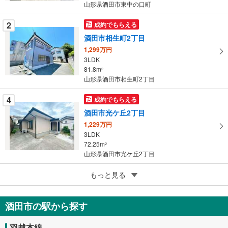
山形県酒田市東中の口町
ジ
に
2
成約でもらえる
保
酒田市相生町2丁目
存
す
1,299万円
3LDK
る
81.8m
2
山形県酒田市相生町2丁目
4
成約でもらえる
酒田市光ケ丘2丁目
1,229万円
3LDK
72.25m
2
山形県酒田市光ケ丘2丁目
4
もっと見る
成約でもらえる
酒田市富士見町3丁目
2,479万円
酒田市の駅から探す
5LDK
202.05m
2
羽越本線