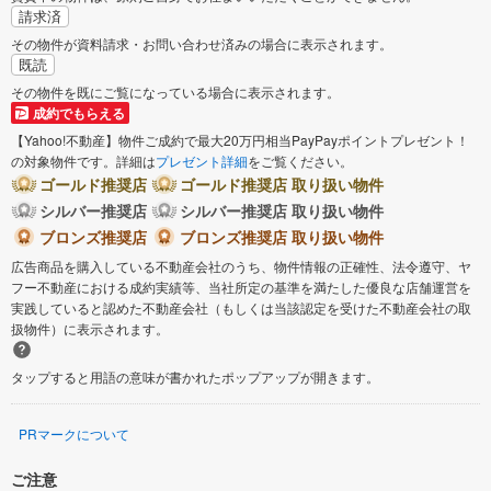
請求済
その物件が資料請求・お問い合わせ済みの場合に表示されます。
既読
その物件を既にご覧になっている場合に表示されます。
成約でもらえる
【Yahoo!不動産】物件ご成約で最大20万円相当PayPayポイントプレゼント！
の対象物件です。詳細は
プレゼント詳細
をご覧ください。
ゴールド推奨店
ゴールド推奨店 取り扱い物件
シルバー推奨店
シルバー推奨店 取り扱い物件
ブロンズ推奨店
ブロンズ推奨店 取り扱い物件
広告商品を購入している不動産会社のうち、物件情報の正確性、法令遵守、ヤ
フー不動産における成約実績等、当社所定の基準を満たした優良な店舗運営を
実践していると認めた不動産会社（もしくは当該認定を受けた不動産会社の取
扱物件）に表示されます。
タップすると用語の意味が書かれたポップアップが開きます。
PRマークについて
ご注意