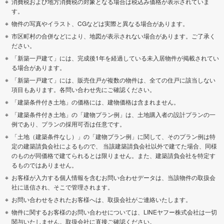
消費税および地方消費税の対象となる場合は税込み価格が表示されていま
す。
物件の写真やイラスト、CGなどは実際と異なる場合があります。
市区町村の合併などにより、地図が表示されない場合があります。ご了承く
ださい。
「新築一戸建て」には、完成後1年を経過している未入居物件が掲載されてい
る場合があります。
「新築一戸建て」には、販売住戸が複数の物件は、全ての住戸に該当しない
項目もあります。各問い合わせ先にご確認ください。
「建築条件付き土地」の価格には、建物価格は含まれません。
「建築条件付き土地」の「建物プラン例」は、土地購入者の設計プランの一
例であり、プランの採用可否は任意です。
「土地（建築条件なし）」の「建物プラン例」に関して、そのプラン例は特
定の建築請負会社によるもので、 当該建築請負会社以外で建てた場合、同様
のものが同価格で建てられるとは限りません。また、建築請負会社を特定す
るものではありません。
お客様が入力する個人情報を含むお問い合わせデータは、当該物件の取扱会
社に送信され、そこで管理されます。
お問い合わせをされたお客様へは、取扱会社がご連絡いたします。
物件に関するお客様のお問い合わせについては、LINEヤフー株式会社は一切
関与いたしません。取扱会社に直接ご確認ください。