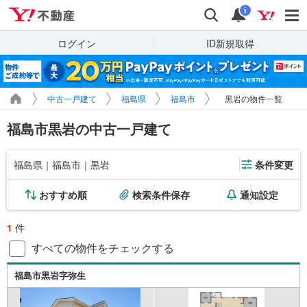
Yahoo!不動産
検索
通知
i
ログイン
ID新規取得
中古一戸建て
福島県
福島市
黒岩の物件一覧
福島市黒岩の中古一戸建て
福島県｜福島市｜黒岩
条件変更
おすすめ順
検索条件保存
通知設定
1
件
すべての物件をチェックする
福島市黒岩字弥生