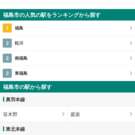
490万円
5DK
福島市の人気の駅をランキングから探す
96.56m
（登記）
2
福島県福島市南沢又字上原
1
福島
2
松川
2
南福島
2
東福島
福島市の駅から探す
奥羽本線
笹木野
庭坂
東北本線