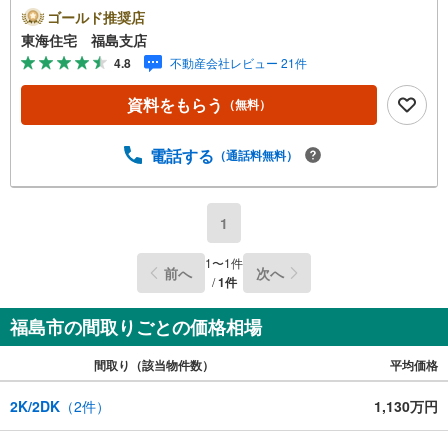
かなロケーション 福島で31年の地域密着不動産会社です！
ゴールド推奨店
福島県出身スタッフが中心で、地元を熟知した暮らし目線
東海住宅 福島支店
のご提案が強み。Google口コミでも 4.7の高評価をいただ
4.8
不動産会社レビュー 21件
いています！実際のお客様の声も、ぜひ参考になさってく
ださい。＼住宅ローンのご相談は無料です！/「通るか
資料をもらう
（無料）
な…？」と不安な段階でも大丈夫です。自己資金が少ない
方のご相談実績もあります。無理な営業はいたしません。
ライフプランシミュレーションも無料で、将来のことを一
電話する
（通話料無料）
緒にゆっくり考えます！ 小さなお子様連れも大歓迎です！
店内にはキッズスペースをご用意しております。おむつ替
えやミルクのお湯なども対応可能です。泣いてしまっても
1
大丈夫ですので、安心してご来店くださいね。ご相談だけ
でも大歓迎です！迷っている今だからこそ、ぜひ一度お話
1
〜
1
件
前へ
次へ
ししてみませんか？
/
1
件
福島市の間取りごとの価格相場
間取り（該当物件数）
平均価格
2K/2DK
（
2
件）
1,130万円