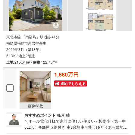
東北本線 「南福島」駅 徒歩41分
福島県福島市黒岩字弥生
2009年3月（築18年）
5LDK / 地上2階建
土地
215.64m
/
建物
122.75m
2
2
1,680万円
成約でもらえる
画像
28
枚
おすすめポイント
穐月 純
＼オール電化仕様で家計に優しい住まい / 杉妻小・第一中
5LDK！各部屋収納付き 車3台駐車可能！ゆとりある敷地で
のびのび暮らせます 周囲を気にせずゆったり過ごせる、静