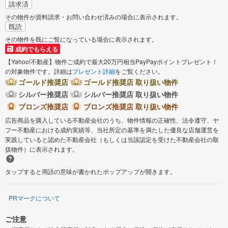
請求済
その物件が資料請求・お問い合わせ済みの場合に表示されます。
既読
その物件を既にご覧になっている場合に表示されます。
成約でもらえる
【Yahoo!不動産】物件ご成約で最大20万円相当PayPayポイントプレゼント！
の対象物件です。詳細は
プレゼント詳細
をご覧ください。
ゴールド推奨店
ゴールド推奨店 取り扱い物件
シルバー推奨店
シルバー推奨店 取り扱い物件
ブロンズ推奨店
ブロンズ推奨店 取り扱い物件
広告商品を購入している不動産会社のうち、物件情報の正確性、法令遵守、ヤ
フー不動産における成約実績等、当社所定の基準を満たした優良な店舗運営を
実践していると認めた不動産会社（もしくは当該認定を受けた不動産会社の取
扱物件）に表示されます。
タップすると用語の意味が書かれたポップアップが開きます。
PRマークについて
ご注意