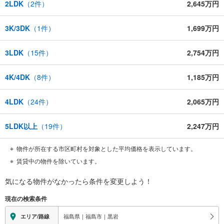
2LDK
（
2
件）
2,645万円
3K/3DK
（
1
件）
1,699万円
3LDK
（
15
件）
2,754万円
4K/4DK
（
8
件）
1,185万円
4LDK
（
24
件）
2,065万円
5LDK以上
（
19
件）
2,247万円
物件が所在する市区町村を対象とした平均価格を表示しています。
賃貸中の物件を除いています。
気になる物件がなかったら
条件を変更しよう！
現在の検索条件
福島県｜福島市｜黒岩
エリア/路線