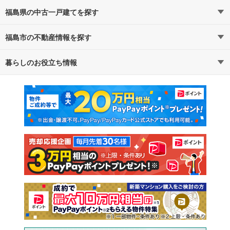
福島県の中古一戸建てを探す
福島市の不動産情報を探す
路線・駅から探す
地域から探す
暮らしのお役立ち情報
不動産・住宅
賃貸住宅
通勤・通学時間から探す
地図から探す
マンションカタログ
教えて！住まいの先生
新築マンション
中古マンション
新築一戸建て
中古一戸建て
注文住宅
土地
売却査定