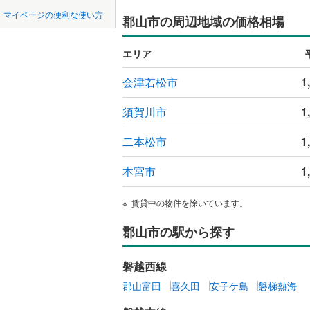
中国
鳥取
マイページの便利な使い方
郡山市の周辺地域の価格相場
耶麻郡西
田村町東
吹き抜け
四国
徳島
河沼郡会
静西
(
1
)
二世帯向
エリア
大沼郡三
サービス
九州・沖縄
福岡
会津若松市
1
大沼郡会
立地
須賀川市
1
西白河郡
最寄りの
二本松市
1
0
0
0
0
0
0
該当物件
該当物件
該当物件
該当物件
該当物件
該当物件
件
件
件
件
件
件
東白川郡
本宮市
1
配置、向き、
石川郡石
前道6m
賃貸中の物件を除いています。
石川郡浅
平坦地
（
郡山市の駅から探す
田村郡小
双葉郡富
LD
磐越西線
双葉郡双
郡山富田
喜久田
安子ケ島
磐梯熱海
リビング
（
0
）