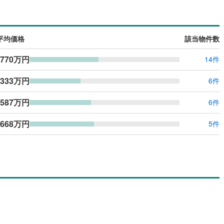
島根
岡山
広島
山口
会津町
山
(
2
)
(
0
)
耶麻郡磐梯町
八山田
(
2
)
(
0
)
（
0
）
バリアフリー住宅
（
0
）
香川
愛媛
高知
津坂下町
(
0
)
河沼郡湯川村
富田東
(
1
)
(
0
)
け
（
0
）
平屋・1階建て
（
0
）
保存した条件を見る
平均価格
該当物件数
島町
(
0
)
大沼郡金山町
(
0
)
ルーム（納戸）
（
0
）
佐賀
長崎
熊本
大分
,770万円
14件
津美里町
(
0
)
西白河郡西郷村
(
1
)
,333万円
6件
中島村
(
0
)
西白河郡矢吹町
(
4
)
駅が始発駅
（
0
）
海まで2km以内
（
0
）
,587万円
6件
この条件で検索する
この条件で検索する
この条件で検索する
この条件で検索する
この条件で検索する
この条件で検索する
市区町村以下を選択
市区町村を選択す
駅を選択する
矢祭町
(
0
)
東白川郡塙町
(
0
)
,668万円
建ち方、日当たり
5件
川町
(
0
)
石川郡玉川村
(
0
)
以上
（
0
）
角地
（
0
）
川町
(
0
)
石川郡古殿町
(
0
)
0
）
野町
(
0
)
双葉郡広野町
(
0
)
岡町
(
1
)
双葉郡川内村
(
0
)
葉町
(
0
)
双葉郡浪江町
(
0
)
ダイニング15畳以上