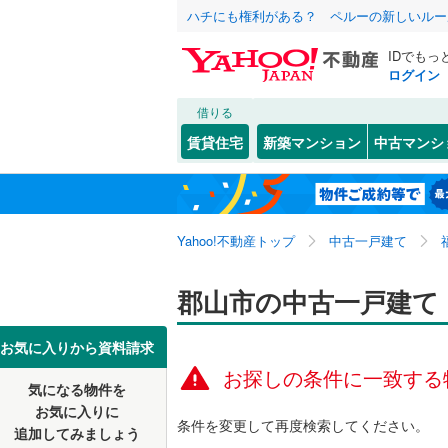
ハチにも権利がある？ ペルーの新しいルー
IDでもっ
ログイン
借りる
北海道
JR
北海道
東北本線
(
こだわり条件
リフォーム、
賃貸住宅
新築マンション
中古マンシ
磐越東線
(
リノベー
福島市
安積町荒
(
8
東北
青森
（
0
）
奥羽本線
(
いわき市
大槻町
(
6
関東
東京
Yahoo!不動産トップ
中古一戸建て
設備
喜多方市
喜久田町
私鉄・その他
阿武隈急
田村市
咲田
床暖房
(
1
(
（
)
0
信越・北陸
新潟
郡山市の中古一戸建て
野岩鉄道
本宮市
田村町桜
駐車場2
(
5
東海
愛知
お気に入りから資料請求
伊達郡川
七ッ池町
ＴＶモニ
お探しの条件に一致する
気になる物件を
（
0
）
近畿
大阪
岩瀬郡天
富久山町
お気に入りに
条件を変更して再度検索してください。
追加してみましょう
間取り、居室
南会津郡
土瓜
(
1
)