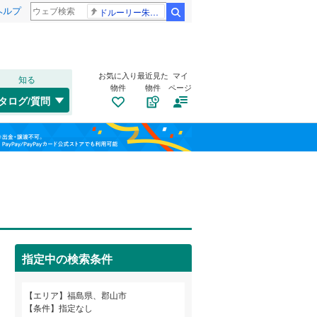
ヘルプ
ドルーリー朱瑛里 木田美緒莉
検索
お気に入り
最近見た
マイ
知る
物件
物件
ページ
水郡線
(
0
)
タログ/質問
只見線
(
0
)
郡山市
安積町成田
(
51
)
(
1
)
福島
山形新幹線
(
0
)
須賀川市
片平町
(
1
(
)
6
)
栃木
群馬
山梨
二本松市
桑野
(
2
)
(
6
)
福島交通飯坂線
(
0
)
伊達市
島
トイレ２か所
(
1
)
(
4
)
（
0
）
伊達郡国見町
富田町
太陽光発電システム
(
3
)
(
2
)
（
0
）
指定中の検索条件
岩瀬郡鏡石町
富久山町福原
(
(
2
3
)
)
和歌山
南会津郡檜枝岐村
三穂田町富岡
(
1
)
(
0
)
エリア
福島県、郡山市
条件
指定なし
耶麻郡北塩原村
緑ケ丘西
(
2
)
(
0
)