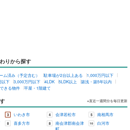
地町
(
1
)
相馬郡飯舘村
(
0
)
ッチン
（
0
）
対面キッチン
（
0
）
契約、入居関連など
能
（
0
）
わりから探す
ーム済み（予定含む）
駐車場が2台以上ある
1,000万円以下
機あり
（
0
）
万円以下
3,000万円以下
4LDK
5LDK以上
築浅・築5年以内
できる物件
平屋・1階建て
す
※直近一週間分を毎日更新
インクローゼット
床下収納
（
0
）
いわき市
会津若松市
南相馬市
3
4
5
町
喜多方市
南会津郡南会津
白河市
8
8
庭
10
町