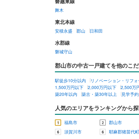
相馬郡新
磐越東線
舞木
キッチン
東北本線
独立型キ
安積永盛
郡山
日和田
販売、価格、
水郡線
磐城守山
即入居可
郡山市の中古一戸建てを他のこだ
浴室
駅徒歩10分以内
リノベーション・リフォ
浴室乾燥
1,500万円以下
2,000万円以下
2,500
築20年以内
築古・築30年以上
見学予約
収納
人気のエリアをランキングから探
ウォーク
（
0
）
福島市
郡山市
1
2
須賀川市
耶麻郡猪苗代
6
6
バルコニー、