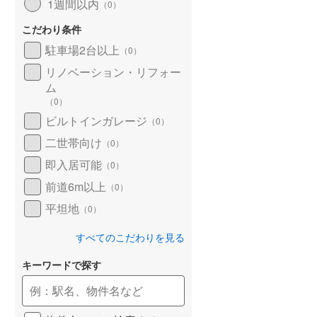
1週間以内
（
0
）
こだわり条件
駐車場2台以上
（
0
）
リノベーション・リフォー
ム
（
0
）
ビルトインガレージ
（
0
）
二世帯向け
（
0
）
即入居可能
（
0
）
前道6m以上
（
0
）
平坦地
（
0
）
すべてのこだわりを見る
キーワードで探す