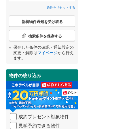
条件をリセットする
耶麻郡猪苗代町
備前舘
(
1
)
(
1
)
間取り変更可能
（
0
）
こ
河沼郡柳津町
安積北井
(
1
)
(
0
)
3階建て以上
（
0
）
新着物件通知を受け取る
の
検
大沼郡昭和村
(
0
)
宮崎
鹿児島
沖縄
索
検索条件を保存する
条
西白河郡泉崎村
(
1
)
件
保存した条件の確認・通知設定の
で
変更・解除は
マイページ
から行え
東白川郡棚倉町
(
0
)
通
小学校まで1km以内
（
0
）
ます。
する
る
知
条件をリセットする
条件をリセットする
条件をリセットする
条件をリセットする
条件をリセットする
条件をリセットする
東白川郡鮫川村
(
0
)
を
受
石川郡平田村
(
0
)
物件の絞り込み
け
南道路
（
0
）
取
田村郡三春町
(
1
)
る
・
双葉郡楢葉町
(
1
)
条
件
双葉郡大熊町
(
0
)
を
成約プレゼント対象物件
マ
双葉郡葛尾村
(
0
)
イ
見学予約できる物件
ペ