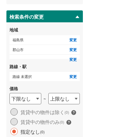
ー
ジ
に
検索条件の変更
保
存
地域
す
る
福島県
変更
郡山市
変更
変更
路線・駅
路線 未選択
変更
価格
下限なし
上限なし
~
賃貸中の物件は除く
(
0
)
賃貸中の物件のみ
(
0
)
指定なし
(
0
)