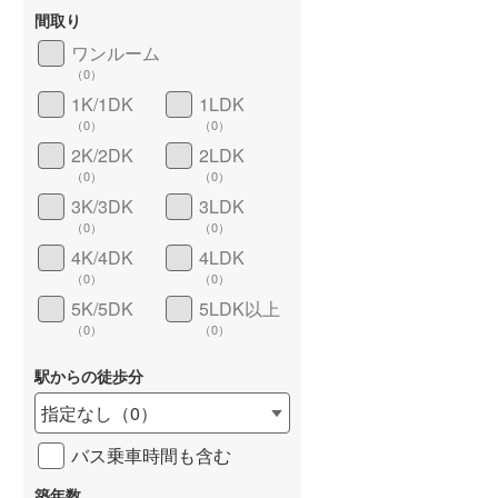
間取り
ワンルーム
（
0
）
1K/1DK
1LDK
長期優良住宅
（
0
）
（
0
）
（
0
）
2K/2DK
2LDK
（
0
）
（
0
）
3K/3DK
3LDK
（
0
）
（
0
）
4K/4DK
4LDK
（
0
）
（
0
）
5K/5DK
5LDK以上
詳しく見る
（
0
）
（
0
）
駅からの徒歩分
指定なし
（
0
）
バス乗車時間も含む
築年数