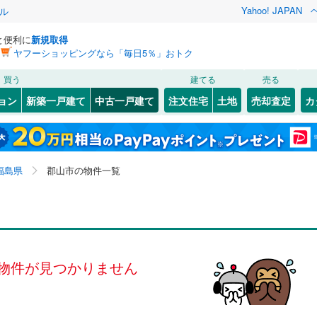
Yahoo! JAPAN
ル
と便利に
新規取得
ヤフーショッピングなら「毎日5％」おトク
検索条件を保存しました
買う
建てる
売る
0
)
常磐線
(
0
)
リノベーション
ョン
新築一戸建て
中古一戸建て
注文住宅
土地
売却査定
カ
この検索条件の新着物件通知は、
マイページ
から設定できます。
0
)
磐越西線
(
0
)
ション・リフォーム
築古・築30年以上
（
0
）
井
4
)
(
1
)
会津若松市
安積町笹川
(
(
14
4
)
)
岩手
宮城
秋田
山形
0
)
東北新幹線
(
0
)
(
)
45
)
白河市
開成
(
1
(
)
2
)
福島県、郡山市
神奈川
埼玉
千葉
茨城
福島県
郡山市の物件一覧
(
(
1
3
)
)
相馬市
喜久田町堀之内
(
2
)
(
1
)
行
(
0
)
会津鉄道
(
0
)
0
)
）
南相馬市
桜木
オール電化
(
1
)
(
9
（
)
0
）
長野
富山
石川
福井
会津鬼怒川線
(
0
)
検索条件を保存する
ケ丘
台以上
)
(
1
（
)
0
）
伊達郡桑折町
台新
ビルトインガレージ
(
1
)
(
1
)
（
0
）
閉じる
閉じる
お気に入りリストを見る
お気に入りリストを見る
閉じる
閉じる
岐阜
静岡
三重
俣町
タ付インターホン
(
1
)
(
1
)
安達郡大玉村
並木
防犯カメラ
(
1
)
（
(
0
2
）
)
マイページ
物件が見つかりません
兵庫
京都
滋賀
奈良
栄村
南小泉
(
0
(
)
2
)
南会津郡下郷町
富久山町八山田
(
(
0
3
)
)
全体
只見町
(
0
)
南会津郡南会津町
中野
(
1
)
(
1
)