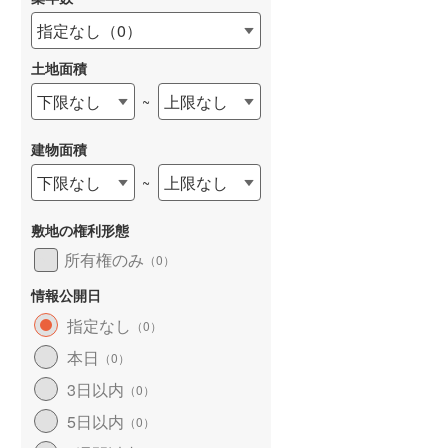
指定なし
（
0
）
土地面積
下限なし
上限なし
~
建物面積
下限なし
上限なし
~
敷地の権利形態
所有権のみ
（
0
）
情報公開日
指定なし
（
0
）
本日
（
0
）
3日以内
（
0
）
5日以内
（
0
）