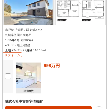
水戸線 「笠間」駅 徒歩47分
茨城県笠間市大郷戸
1995年1月（築32年）
4SLDK / 地上2階建
土地
224.31m
/
建物
116.18m
2
2
リフォーム
998万円
画像
9
枚
株式会社中古住宅情報館