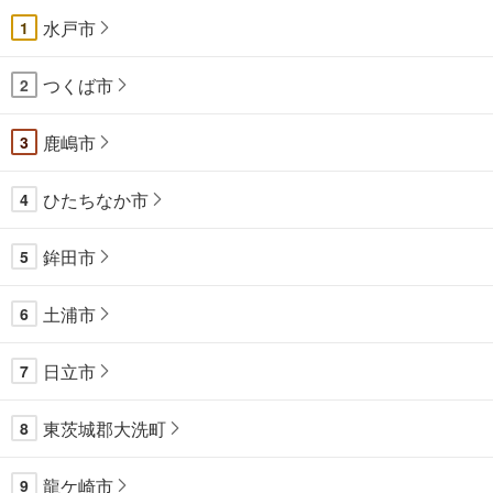
水戸市
1
つくば市
2
鹿嶋市
3
ひたちなか市
4
鉾田市
5
土浦市
6
日立市
7
東茨城郡大洗町
8
龍ケ崎市
9