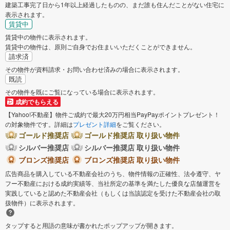
建築工事完了日から1年以上経過したものの、まだ誰も住んだことがない住宅に
表示されます。
賃貸中
賃貸中の物件に表示されます。
賃貸中の物件は、原則ご自身でお住まいいただくことができません。
請求済
その物件が資料請求・お問い合わせ済みの場合に表示されます。
既読
その物件を既にご覧になっている場合に表示されます。
成約でもらえる
【Yahoo!不動産】物件ご成約で最大20万円相当PayPayポイントプレゼント！
の対象物件です。詳細は
プレゼント詳細
をご覧ください。
ゴールド推奨店
ゴールド推奨店 取り扱い物件
シルバー推奨店
シルバー推奨店 取り扱い物件
ブロンズ推奨店
ブロンズ推奨店 取り扱い物件
広告商品を購入している不動産会社のうち、物件情報の正確性、法令遵守、ヤ
フー不動産における成約実績等、当社所定の基準を満たした優良な店舗運営を
実践していると認めた不動産会社（もしくは当該認定を受けた不動産会社の取
扱物件）に表示されます。
タップすると用語の意味が書かれたポップアップが開きます。