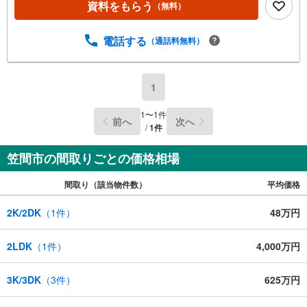
資料をもらう
（無料）
電話する
（通話料無料）
1
1
〜
1
件
前へ
次へ
/
1
件
笠間市の間取りごとの価格相場
間取り（該当物件数）
平均価格
2K/2DK
（
1
件）
48万円
2LDK
（
1
件）
4,000万円
3K/3DK
（
3
件）
625万円