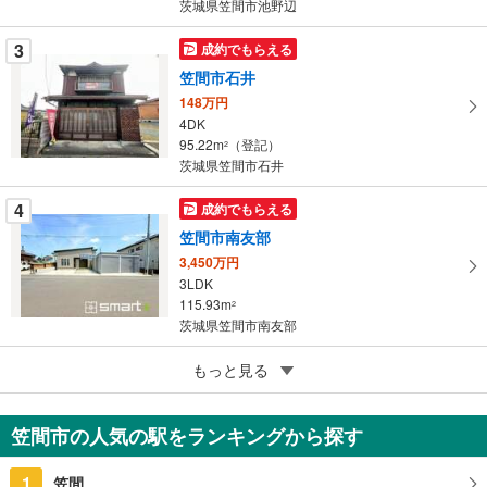
茨城県笠間市池野辺
ジ
に
3
成約でもらえる
保
笠間市石井
存
す
148万円
4DK
る
95.22m
（登記）
2
茨城県笠間市石井
4
成約でもらえる
笠間市南友部
3,450万円
3LDK
115.93m
2
茨城県笠間市南友部
5
笠間市大郷戸
もっと見る
998万円
4SLDK
笠間市の人気の駅をランキングから探す
116.18m
（登記）
2
茨城県笠間市大郷戸
1
笠間