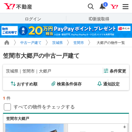
Yahoo!不動産
検索
通知
i
ログイン
ID新規取得
中古一戸建て
茨城県
笠間市
大郷戸の物件一覧
笠間市大郷戸の中古一戸建て
茨城県｜笠間市｜大郷戸
条件変更
おすすめ順
検索条件保存
通知設定
1
件
すべての物件をチェックする
笠間市大郷戸