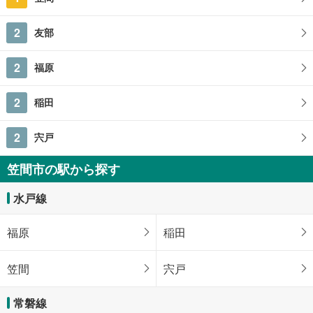
2
友部
2
福原
2
稲田
2
宍戸
笠間市の駅から探す
水戸線
福原
稲田
笠間
宍戸
常磐線