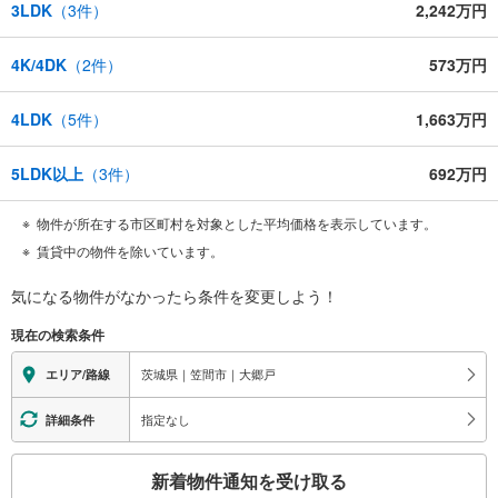
3LDK
（
3
件）
2,242万円
4K/4DK
（
2
件）
573万円
4LDK
（
5
件）
1,663万円
5LDK以上
（
3
件）
692万円
物件が所在する市区町村を対象とした平均価格を表示しています。
賃貸中の物件を除いています。
気になる物件がなかったら
条件を変更しよう！
現在の検索条件
茨城県｜笠間市｜大郷戸
エリア/路線
指定なし
詳細条件
こ
新着物件通知を受け取る
の