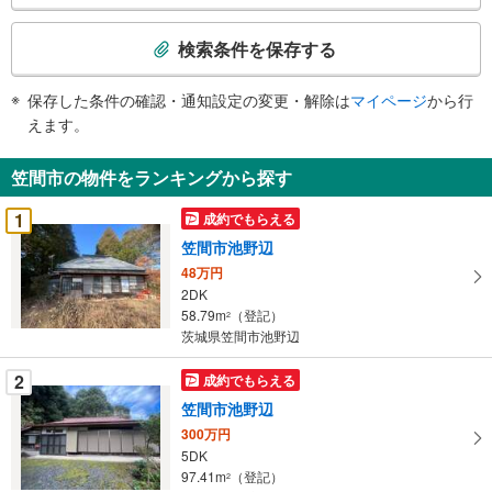
検
索
検索条件を保存する
条
件
保存した条件の確認・通知設定の変更・解除は
マイページ
から行
で
えます。
通
知
笠間市の物件をランキングから探す
を
受
1
成約でもらえる
け
笠間市池野辺
取
48万円
る
2DK
・
58.79m
（登記）
2
条
茨城県笠間市池野辺
件
を
2
成約でもらえる
マ
笠間市池野辺
イ
300万円
ペ
5DK
ー
97.41m
（登記）
2