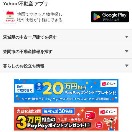
Yahoo!不動産 アプリ
地図でサクッと物件探し
物件比較が手軽にできる
茨城県の中古一戸建てを探す
笠間市の不動産情報を探す
路線・駅から探す
地域から探す
暮らしのお役立ち情報
不動産・住宅
賃貸住宅
通勤・通学時間から探す
地図から探す
マンションカタログ
教えて！住まいの先生
新築マンション
中古マンション
新築一戸建て
中古一戸建て
注文住宅
土地
売却査定