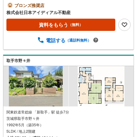
も魅力。独立型キッチンなら急な来客があっても気にする
ブロンズ推奨店
必要がありません。窓付きの浴室が付いておりますので、
株式会社日本アイディアル不動産
カビの心配もご無用です。ゆったりとした間取りの4DKで
す。取手市の関東鉄道常総線ゆめみ野周辺にある戸建て探
資料をもらう
（無料）
しで、何かお困りの事がございましたら日本アイディアル
不動産まで何なりとお申し付け下さい。
電話する
（通話料無料）
取手市野々井
関東鉄道常総線 「新取手」駅 徒歩7分
茨城県取手市野々井
1992年5月（築35年）
5LDK / 地上2階建