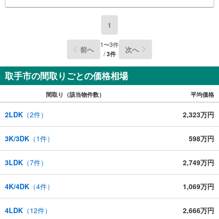
1
1
〜
3
件
前へ
次へ
/
3
件
取手市の間取りごとの価格相場
間取り（該当物件数）
平均価格
2LDK
（
2
件）
2,323万円
3K/3DK
（
1
件）
598万円
3LDK
（
7
件）
2,749万円
4K/4DK
（
4
件）
1,069万円
4LDK
（
12
件）
2,666万円