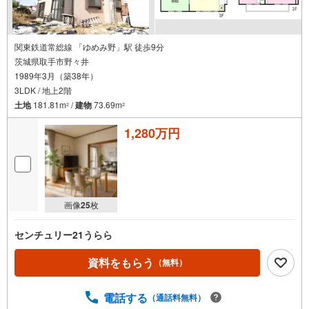
関東鉄道常総線 「ゆめみ野」駅 徒歩9分
茨城県取手市野々井
1989年3月（築38年）
3LDK / 地上2階
土地
181.81m
/
建物
73.69m
2
2
1,280万円
画像
25
枚
センチュリー21うらら
資料をもらう
（無料）
電話する
（通話料無料）