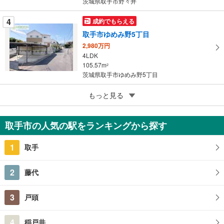
茨城県取手市野々井
4
成約でもらえる
取手市ゆめみ野5丁目
2,980万円
4LDK
105.57m
2
茨城県取手市ゆめみ野5丁目
5
もっと見る
成約でもらえる
取手市双葉3丁目
490万円
取手市の人気の駅をランキングから探す
4DK
71.76m
2
1
取手
茨城県取手市双葉3丁目
2
藤代
3
戸頭
4
稲戸井