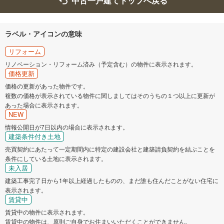
中古一戸建てトップへ戻る
ラベル・アイコンの意味
リフォーム
リノベーション・リフォーム済み（予定含む）の物件に表示されます。
価格更新
価格の更新があった物件です。
複数の価格が表示されている物件に関しましてはそのうちの１つ以上に更新が
あった場合に表示されます。
NEW
情報公開日が7日以内の場合に表示されます。
建築条件付き土地
売買契約にあたって一定期間内に特定の建設会社と建築請負契約を結ぶことを
条件にしている土地に表示されます。
未入居
建築工事完了日から1年以上経過したものの、まだ誰も住んだことがない住宅に
表示されます。
賃貸中
賃貸中の物件に表示されます。
賃貸中の物件は、原則ご自身でお住まいいただくことができません。