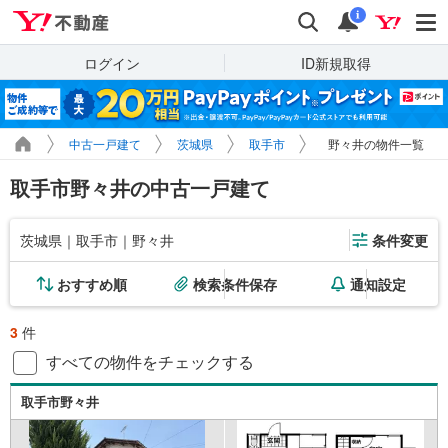
Yahoo!不動産
検索
通知
i
ログイン
ID新規取得
中古一戸建て
茨城県
取手市
野々井の物件一覧
取手市野々井の中古一戸建て
茨城県｜取手市｜野々井
条件変更
おすすめ順
検索条件保存
通知設定
3
件
すべての物件をチェックする
取手市野々井