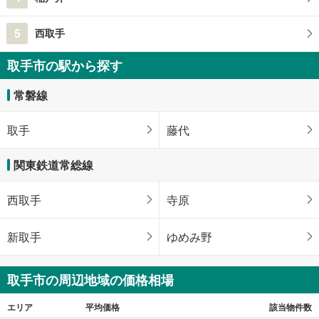
5
西取手
取手市の駅から探す
常磐線
取手
藤代
関東鉄道常総線
西取手
寺原
新取手
ゆめみ野
取手市の周辺地域の価格相場
エリア
平均価格
該当物件数