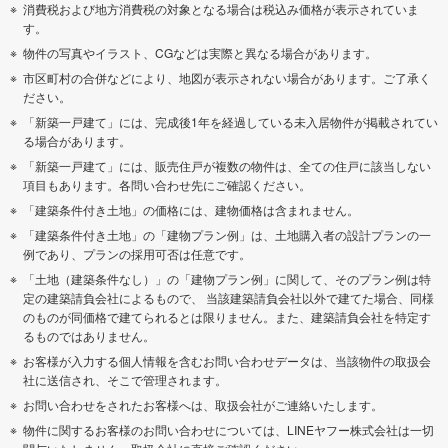
消費税および地方消費税の対象となる場合は税込み価格が表示されていま
す。
物件の写真やイラスト、CGなどは実際と異なる場合があります。
市区町村の合併などにより、地図が表示されない場合があります。ご了承く
ださい。
「新築一戸建て」には、完成後1年を経過している未入居物件が掲載されてい
る場合があります。
「新築一戸建て」には、販売住戸が複数の物件は、全ての住戸に該当しない
項目もあります。各問い合わせ先にご確認ください。
「建築条件付き土地」の価格には、建物価格は含まれません。
「建築条件付き土地」の「建物プラン例」は、土地購入者の設計プランの一
例であり、プランの採用可否は任意です。
「土地（建築条件なし）」の「建物プラン例」に関して、そのプラン例は特
定の建築請負会社によるもので、 当該建築請負会社以外で建てた場合、同様
のものが同価格で建てられるとは限りません。また、建築請負会社を特定す
るものではありません。
お客様が入力する個人情報を含むお問い合わせデータは、当該物件の取扱会
社に送信され、そこで管理されます。
お問い合わせをされたお客様へは、取扱会社がご連絡いたします。
物件に関するお客様のお問い合わせについては、LINEヤフー株式会社は一切