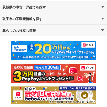
茨城県の中古一戸建てを探す
取手市の不動産情報を探す
路線・駅から探す
地域から探す
暮らしのお役立ち情報
不動産・住宅
賃貸住宅
通勤・通学時間から探す
地図から探す
マンションカタログ
教えて！住まいの先生
新築マンション
中古マンション
新築一戸建て
中古一戸建て
注文住宅
土地
売却査定