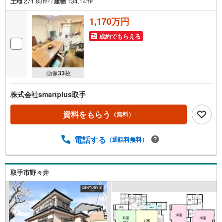
土地
271.83m
/
建物
134.14m
2
2
1,170万円
成約でもらえる
画像
33
枚
株式会社smartplus取手
資料をもらう
（無料）
電話する
（通話料無料）
取手市野々井