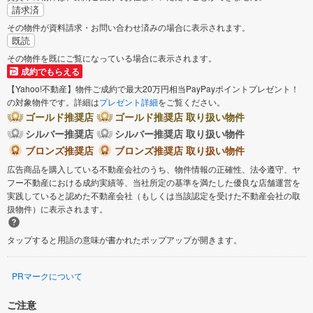
請求済
その物件が資料請求・お問い合わせ済みの場合に表示されます。
既読
その物件を既にご覧になっている場合に表示されます。
成約でもらえる
【Yahoo!不動産】物件ご成約で最大20万円相当PayPayポイントプレゼント！
の対象物件です。詳細は
プレゼント詳細
をご覧ください。
ゴールド推奨店
ゴールド推奨店 取り扱い物件
シルバー推奨店
シルバー推奨店 取り扱い物件
ブロンズ推奨店
ブロンズ推奨店 取り扱い物件
広告商品を購入している不動産会社のうち、物件情報の正確性、法令遵守、ヤ
フー不動産における成約実績等、当社所定の基準を満たした優良な店舗運営を
実践していると認めた不動産会社（もしくは当該認定を受けた不動産会社の取
扱物件）に表示されます。
タップすると用語の意味が書かれたポップアップが開きます。
PRマークについて
ご注意