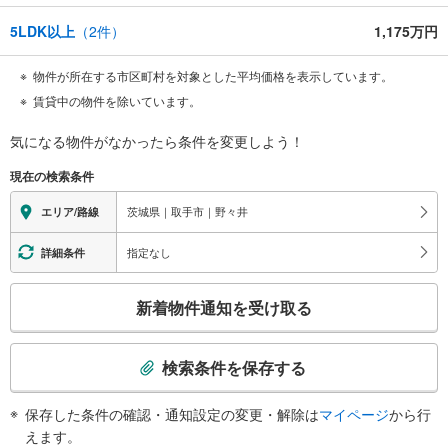
5LDK以上
（
2
件）
1,175万円
物件が所在する市区町村を対象とした平均価格を表示しています。
賃貸中の物件を除いています。
気になる物件がなかったら
条件を変更しよう！
現在の検索条件
茨城県｜取手市｜野々井
エリア/路線
指定なし
詳細条件
こ
新着物件通知を受け取る
の
検
索
検索条件を保存する
条
件
保存した条件の確認・通知設定の変更・解除は
マイページ
から行
で
えます。
通