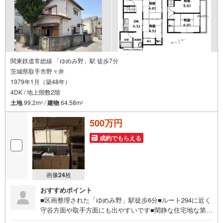
関東鉄道常総線 「ゆめみ野」駅 徒歩7分
茨城県取手市野々井
1979年1月（築48年）
4DK / 地上階数2階
土地
99.2m
/
建物
64.58m
2
2
500万円
成約でもらえる
画像
24
枚
おすすめポイント
■区画整理された「ゆめみ野」駅徒歩6分■ルート294に近く
守谷方面や取手方面にも出やすいです■閑静な住宅地な第一
種住居地域徒歩10分の距離に取手市立永山中学校があるの