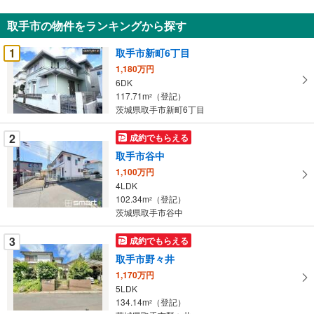
知
取手市の物件をランキングから探す
を
受
1
取手市新町6丁目
け
1,180万円
取
6DK
る
117.71m
（登記）
2
・
茨城県取手市新町6丁目
条
2
成約でもらえる
件
を
取手市谷中
マ
1,100万円
イ
4LDK
102.34m
（登記）
ペ
2
茨城県取手市谷中
ー
ジ
3
成約でもらえる
に
取手市野々井
保
1,170万円
存
5LDK
す
134.14m
（登記）
2
る