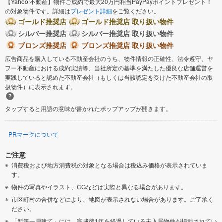
【Yahoo!不動産】物件ご成約で最大20万円相当PayPayポイントプレゼント！
の対象物件です。詳細は
プレゼント詳細
をご覧ください。
ゴールド推奨店
ゴールド推奨店 取り扱い物件
シルバー推奨店
シルバー推奨店 取り扱い物件
ブロンズ推奨店
ブロンズ推奨店 取り扱い物件
広告商品を購入している不動産会社のうち、物件情報の正確性、法令遵守、ヤ
フー不動産における成約実績等、当社所定の基準を満たした優良な店舗運営を
実践していると認めた不動産会社（もしくは当該認定を受けた不動産会社の取
扱物件）に表示されます。
タップすると用語の意味が書かれたポップアップが開きます。
PRマークについて
ご注意
消費税および地方消費税の対象となる場合は税込み価格が表示されていま
す。
物件の写真やイラスト、CGなどは実際と異なる場合があります。
市区町村の合併などにより、地図が表示されない場合があります。ご了承く
ださい。
「新築一戸建て」には、完成後1年を経過している未入居物件が掲載されてい