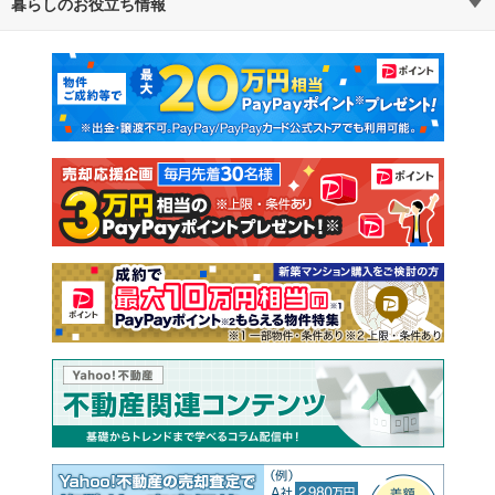
暮らしのお役立ち情報
不動産・住宅
賃貸住宅
通勤・通学時間から探す
地図から探す
マンションカタログ
教えて！住まいの先生
新築マンション
中古マンション
新築一戸建て
中古一戸建て
注文住宅
土地
売却査定