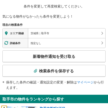
条件を変更して再度検索してください。
気になる物件がなかったら
条件を変更しよう！
現在の検索条件
茨城県｜取手市
エリア/路線
指定なし
詳細条件
こ
新着物件通知を受け取る
の
検
索
検索条件を保存する
条
件
保存した条件の確認・通知設定の変更・解除は
マイページ
から行
で
えます。
通
知
取手市の物件をランキングから探す
を
受