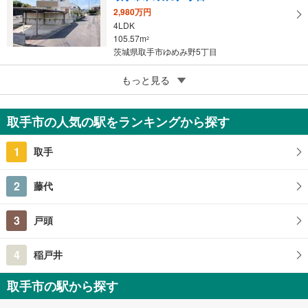
2,980万円
4LDK
105.57m
2
茨城県取手市ゆめみ野5丁目
5
もっと見る
成約でもらえる
取手市双葉3丁目
490万円
取手市の人気の駅をランキングから探す
4DK
71.76m
2
1
取手
茨城県取手市双葉3丁目
2
藤代
3
戸頭
4
稲戸井
取手市の駅から探す