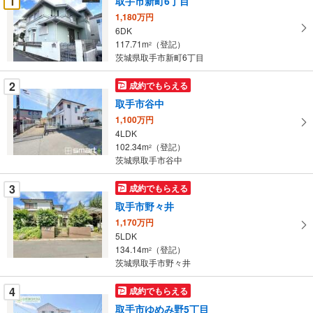
1
取手市新町6丁目
け
1,180万円
取
6DK
る
117.71m
（登記）
2
・
茨城県取手市新町6丁目
条
2
成約でもらえる
件
を
取手市谷中
マ
1,100万円
イ
4LDK
102.34m
（登記）
ペ
2
茨城県取手市谷中
ー
ジ
3
成約でもらえる
に
取手市野々井
保
1,170万円
存
5LDK
す
134.14m
（登記）
2
る
茨城県取手市野々井
4
成約でもらえる
取手市ゆめみ野5丁目