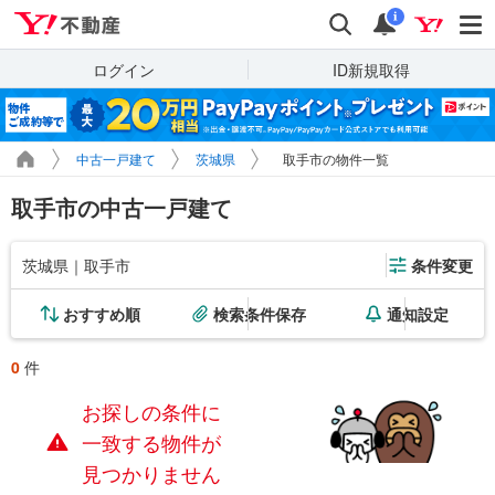
Yahoo!不動産
検索
通知
i
ログイン
ID新規取得
中古一戸建て
茨城県
取手市の物件一覧
取手市の中古一戸建て
茨城県｜取手市
条件変更
おすすめ順
検索条件保存
通知設定
0
件
お探しの条件に
一致する物件が
見つかりません