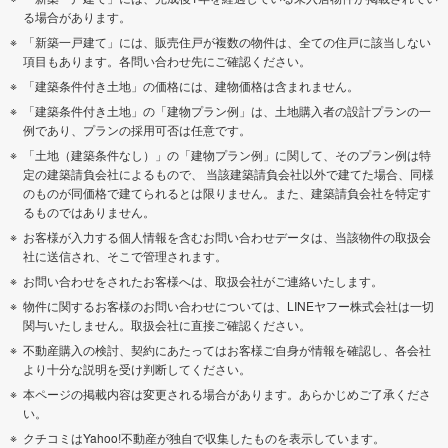
る場合があります。
「新築一戸建て」には、販売住戸が複数の物件は、全ての住戸に該当しない
項目もあります。各問い合わせ先にご確認ください。
「建築条件付き土地」の価格には、建物価格は含まれません。
「建築条件付き土地」の「建物プラン例」は、土地購入者の設計プランの一
例であり、プランの採用可否は任意です。
「土地（建築条件なし）」の「建物プラン例」に関して、そのプラン例は特
定の建築請負会社によるもので、 当該建築請負会社以外で建てた場合、同様
のものが同価格で建てられるとは限りません。また、建築請負会社を特定す
るものではありません。
お客様が入力する個人情報を含むお問い合わせデータは、当該物件の取扱会
社に送信され、そこで管理されます。
お問い合わせをされたお客様へは、取扱会社がご連絡いたします。
物件に関するお客様のお問い合わせについては、LINEヤフー株式会社は一切
関与いたしません。取扱会社に直接ご確認ください。
不動産購入の検討、契約にあたってはお客様ご自身が情報を確認し、各会社
より十分な説明を受け判断してください。
本ページの掲載内容は変更される場合があります。あらかじめご了承くださ
い。
クチコミはYahoo!不動産が独自で収集したものを表示しています。