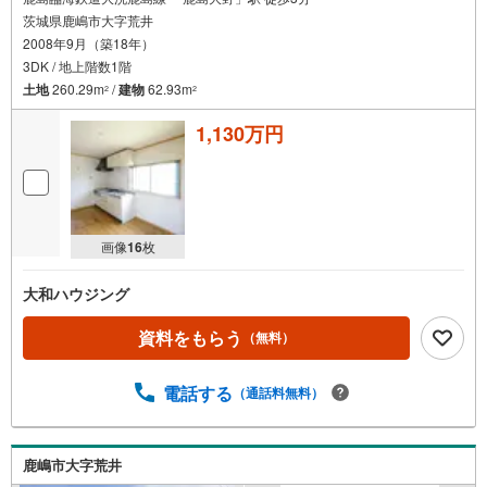
茨城県鹿嶋市大字荒井
2008年9月（築18年）
3DK / 地上階数1階
土地
260.29m
/
建物
62.93m
2
2
1,130万円
画像
16
枚
大和ハウジング
資料をもらう
（無料）
電話する
（通話料無料）
鹿嶋市大字荒井