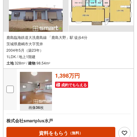
鹿島臨海鉄道大洗鹿島線 「鹿島大野」駅 徒歩4分
茨城県鹿嶋市大字荒井
2004年5月（築23年）
1LDK / 地上1階建
土地
328m
/
建物
98.54m
2
2
1,398万円
成約でもらえる
画像
36
枚
株式会社smartplus水戸
資料をもらう
（無料）