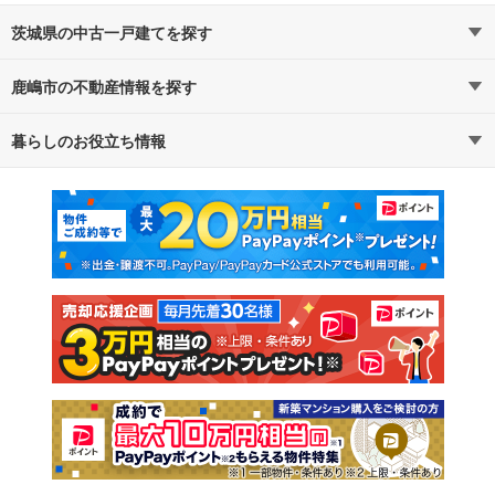
茨城県の中古一戸建てを探す
鹿嶋市の不動産情報を探す
路線・駅から探す
地域から探す
暮らしのお役立ち情報
不動産・住宅
賃貸住宅
通勤・通学時間から探す
地図から探す
マンションカタログ
教えて！住まいの先生
新築マンション
中古マンション
新築一戸建て
中古一戸建て
注文住宅
土地
売却査定