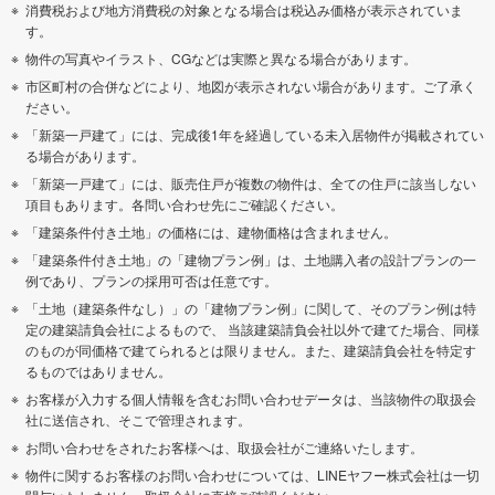
消費税および地方消費税の対象となる場合は税込み価格が表示されていま
す。
物件の写真やイラスト、CGなどは実際と異なる場合があります。
市区町村の合併などにより、地図が表示されない場合があります。ご了承く
ださい。
「新築一戸建て」には、完成後1年を経過している未入居物件が掲載されてい
る場合があります。
「新築一戸建て」には、販売住戸が複数の物件は、全ての住戸に該当しない
項目もあります。各問い合わせ先にご確認ください。
「建築条件付き土地」の価格には、建物価格は含まれません。
「建築条件付き土地」の「建物プラン例」は、土地購入者の設計プランの一
例であり、プランの採用可否は任意です。
「土地（建築条件なし）」の「建物プラン例」に関して、そのプラン例は特
定の建築請負会社によるもので、 当該建築請負会社以外で建てた場合、同様
のものが同価格で建てられるとは限りません。また、建築請負会社を特定す
るものではありません。
お客様が入力する個人情報を含むお問い合わせデータは、当該物件の取扱会
社に送信され、そこで管理されます。
お問い合わせをされたお客様へは、取扱会社がご連絡いたします。
物件に関するお客様のお問い合わせについては、LINEヤフー株式会社は一切