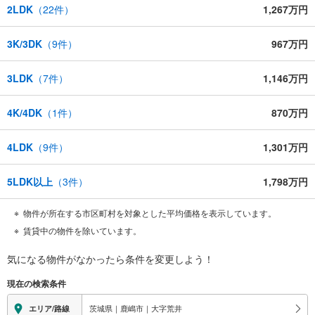
2LDK
（
22
件）
1,267万円
3K/3DK
（
9
件）
967万円
3LDK
（
7
件）
1,146万円
4K/4DK
（
1
件）
870万円
4LDK
（
9
件）
1,301万円
5LDK以上
（
3
件）
1,798万円
物件が所在する市区町村を対象とした平均価格を表示しています。
賃貸中の物件を除いています。
気になる物件がなかったら
条件を変更しよう！
現在の検索条件
茨城県｜鹿嶋市｜大字荒井
エリア/路線