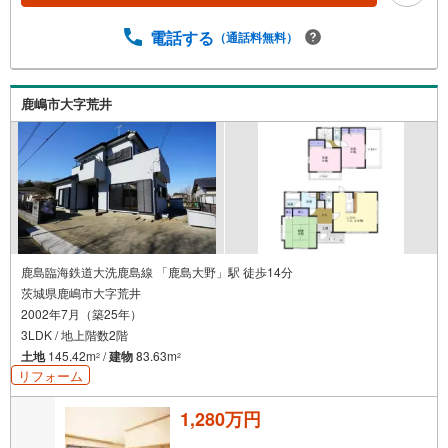
電話する
（通話料無料）
鹿嶋市大字荒井
鹿島臨海鉄道大洗鹿島線 「鹿島大野」駅 徒歩14分
茨城県鹿嶋市大字荒井
2002年7月（築25年）
3LDK / 地上階数2階
土地
145.42m
/
建物
83.63m
2
2
リフォーム
1,280万円