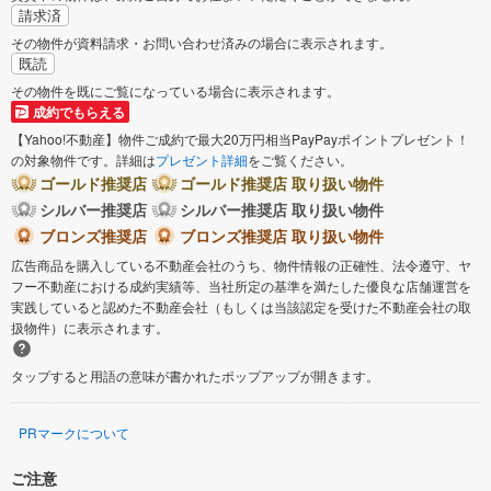
請求済
その物件が資料請求・お問い合わせ済みの場合に表示されます。
既読
その物件を既にご覧になっている場合に表示されます。
成約でもらえる
【Yahoo!不動産】物件ご成約で最大20万円相当PayPayポイントプレゼント！
の対象物件です。詳細は
プレゼント詳細
をご覧ください。
ゴールド推奨店
ゴールド推奨店 取り扱い物件
シルバー推奨店
シルバー推奨店 取り扱い物件
ブロンズ推奨店
ブロンズ推奨店 取り扱い物件
広告商品を購入している不動産会社のうち、物件情報の正確性、法令遵守、ヤ
フー不動産における成約実績等、当社所定の基準を満たした優良な店舗運営を
実践していると認めた不動産会社（もしくは当該認定を受けた不動産会社の取
扱物件）に表示されます。
タップすると用語の意味が書かれたポップアップが開きます。
PRマークについて
ご注意