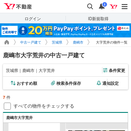
Yahoo!不動産
検索
通知
i
ログイン
ID新規取得
中古一戸建て
茨城県
鹿嶋市
大字荒井の物件一覧
鹿嶋市大字荒井の中古一戸建て
茨城県｜鹿嶋市｜大字荒井
条件変更
おすすめ順
検索条件保存
通知設定
7
件
すべての物件をチェックする
鹿嶋市大字荒井