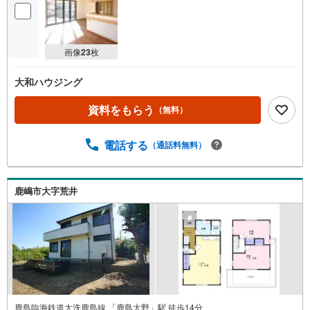
画像
23
枚
大和ハウジング
資料をもらう
（無料）
電話する
（通話料無料）
鹿嶋市大字荒井
鹿島臨海鉄道大洗鹿島線 「鹿島大野」駅 徒歩14分