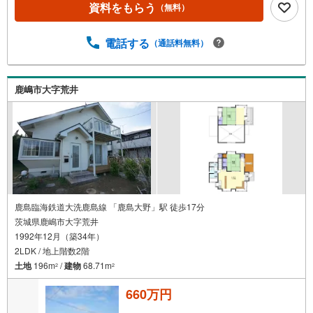
資料をもらう
（無料）
電話する
（通話料無料）
鹿嶋市大字荒井
鹿島臨海鉄道大洗鹿島線 「鹿島大野」駅 徒歩17分
茨城県鹿嶋市大字荒井
1992年12月（築34年）
2LDK / 地上階数2階
土地
196m
/
建物
68.71m
2
2
660万円