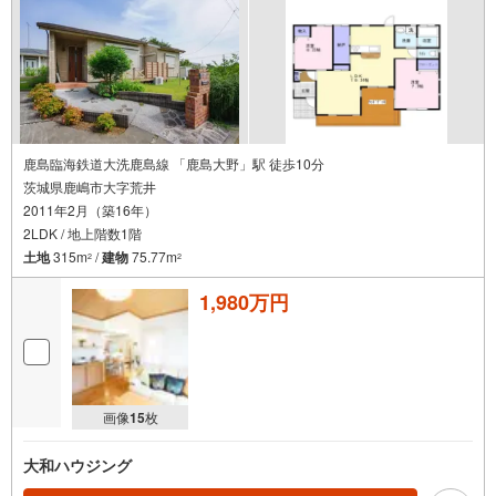
鹿島臨海鉄道大洗鹿島線 「鹿島大野」駅 徒歩10分
茨城県鹿嶋市大字荒井
2011年2月（築16年）
2LDK / 地上階数1階
土地
315m
/
建物
75.77m
2
2
1,980万円
画像
15
枚
大和ハウジング