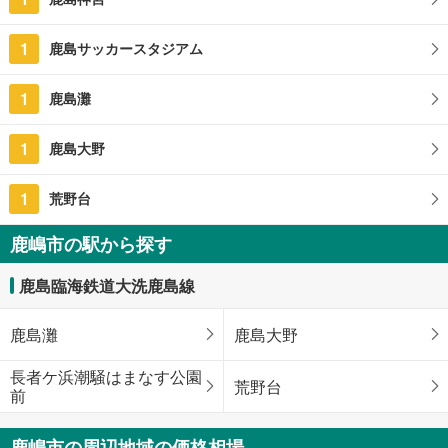
1
鹿島サッカースタジアム
1
鹿島灘
1
鹿島大野
1
荒野台
鹿嶋市の駅から探す
鹿島臨海鉄道大洗鹿島線
鹿島灘
鹿島大野
長者ケ浜潮騒はまなす公園
荒野台
前
鹿嶋市の周辺地域の価格相場