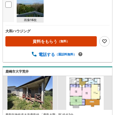
画像
16
枚
大和ハウジング
資料をもらう
（無料）
電話する
（通話料無料）
鹿嶋市大字荒井
鹿島臨海鉄道大洗鹿島線 「鹿島大野」駅 徒歩3分