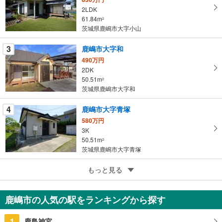
2LDK
マ
61.84m
2
イ
茨城県鹿嶋市大字小山
ペ
ー
3
鹿嶋市大字和
ジ
490万円
に
2DK
保
50.51m
2
存
茨城県鹿嶋市大字和
す
る
4
鹿嶋市大字青塚
580万円
3K
50.51m
2
茨城県鹿嶋市大字青塚
5
鹿嶋市大字棚木
もっと見る
430万円
3K
鹿嶋市の人気の駅をランキングから探す
47.92m
2
茨城県鹿嶋市大字棚木
1
鹿島神宮