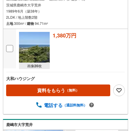
茨城県鹿嶋市大字荒井
1989年6月（築38年）
2LDK / 地上階数2階
土地
300m
/
建物
94.71m
2
2
1,380万円
画像
20
枚
大和ハウジング
資料をもらう
（無料）
電話する
（通話料無料）
鹿嶋市大字荒井