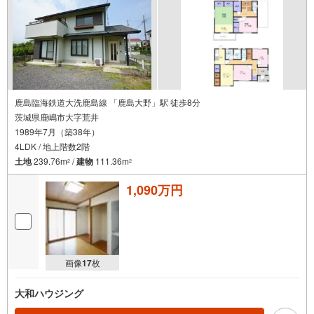
鹿島臨海鉄道大洗鹿島線 「鹿島大野」駅 徒歩8分
茨城県鹿嶋市大字荒井
1989年7月（築38年）
4LDK / 地上階数2階
土地
239.76m
/
建物
111.36m
2
2
1,090万円
画像
17
枚
大和ハウジング