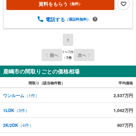
資料をもらう
（無料）
電話する
（通話料無料）
1
1
〜
7
件
前へ
次へ
/
7
件
鹿嶋市の間取りごとの価格相場
間取り（該当物件数）
平均価格
ワンルーム
（
1
件）
2,537万円
1LDK
（
3
件）
1,042万円
2K/2DK
（
4
件）
907万円