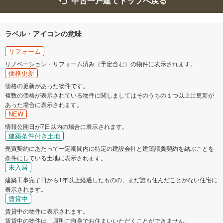
中古一戸建てトップへ戻る
ラベル・アイコンの意味
リフォーム
リノベーション・リフォーム済み（予定含む）の物件に表示されます。
価格更新
価格の更新があった物件です。
複数の価格が表示されている物件に関しましてはそのうちの１つ以上に更新が
あった場合に表示されます。
NEW
情報公開日が7日以内の場合に表示されます。
建築条件付き土地
売買契約にあたって一定期間内に特定の建設会社と建築請負契約を結ぶことを
条件にしている土地に表示されます。
未入居
建築工事完了日から1年以上経過したものの、まだ誰も住んだことがない住宅に
表示されます。
賃貸中
賃貸中の物件に表示されます。
賃貸中の物件は、原則ご自身でお住まいいただくことができません。