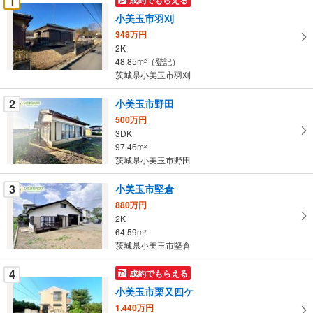
1
け
小美玉市羽刈
取
348万円
る
2K
・
48.85m
（登記）
2
条
茨城県小美玉市羽刈
件
を
2
小美玉市野田
マ
500万円
イ
3DK
97.46m
ペ
2
茨城県小美玉市野田
ー
ジ
3
小美玉市堅倉
に
880万円
保
2K
存
64.59m
2
す
茨城県小美玉市堅倉
る
4
成約でもらえる
小美玉市栗又四ケ
1,440万円