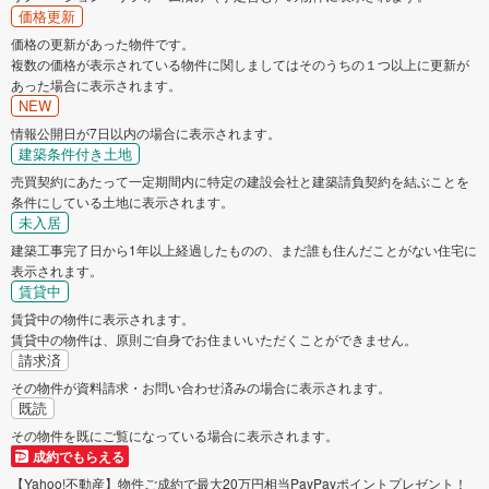
価格更新
価格の更新があった物件です。
複数の価格が表示されている物件に関しましてはそのうちの１つ以上に更新が
あった場合に表示されます。
NEW
情報公開日が7日以内の場合に表示されます。
建築条件付き土地
売買契約にあたって一定期間内に特定の建設会社と建築請負契約を結ぶことを
条件にしている土地に表示されます。
未入居
建築工事完了日から1年以上経過したものの、まだ誰も住んだことがない住宅に
表示されます。
賃貸中
賃貸中の物件に表示されます。
賃貸中の物件は、原則ご自身でお住まいいただくことができません。
請求済
その物件が資料請求・お問い合わせ済みの場合に表示されます。
既読
その物件を既にご覧になっている場合に表示されます。
成約でもらえる
【Yahoo!不動産】物件ご成約で最大20万円相当PayPayポイントプレゼント！