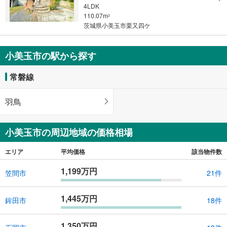
4LDK
110.07m
2
茨城県小美玉市栗又四ケ
小美玉市の駅から探す
常磐線
羽鳥
小美玉市の周辺地域の価格相場
エリア
平均価格
該当物件数
1,199万円
笠間市
21件
1,445万円
鉾田市
18件
1,350万円