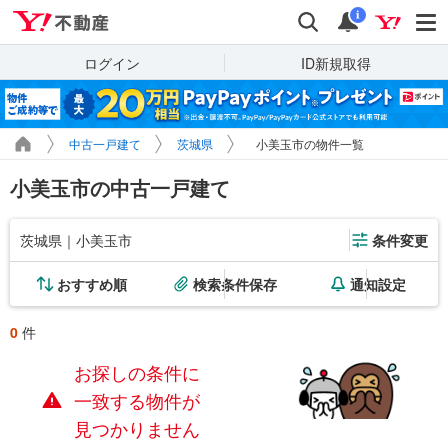
Yahoo!不動産
検索
通知
i
ログイン
ID新規取得
中古一戸建て
茨城県
小美玉市の物件一覧
小美玉市の中古一戸建て
茨城県｜小美玉市
条件変更
おすすめ順
検索条件保存
通知設定
0
件
お探しの条件に
一致する物件が
見つかりません