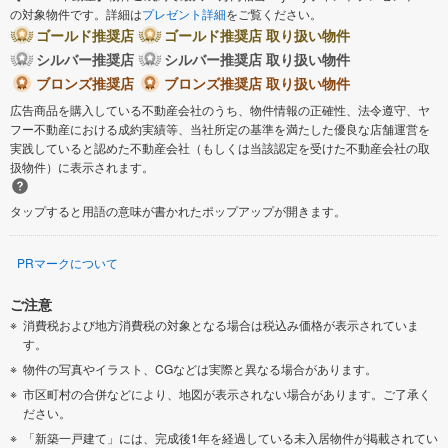
の対象物件です。詳細は
プレゼント詳細
をご覧ください。
ゴールド推奨店
ゴールド推奨店 取り扱い物件
シルバー推奨店
シルバー推奨店 取り扱い物件
ブロンズ推奨店
ブロンズ推奨店 取り扱い物件
広告商品を購入している不動産会社のうち、物件情報の正確性、法令遵守、ヤ
フー不動産における成約実績等、当社所定の基準を満たした優良な店舗運営を
実践していると認めた不動産会社（もしくは当該認定を受けた不動産会社の取
扱物件）に表示されます。
タップすると用語の意味が書かれたポップアップが開きます。
PRマークについて
ご注意
消費税および地方消費税の対象となる場合は税込み価格が表示されていま
す。
物件の写真やイラスト、CGなどは実際と異なる場合があります。
市区町村の合併などにより、地図が表示されない場合があります。ご了承く
ださい。
「新築一戸建て」には、完成後1年を経過している未入居物件が掲載されてい