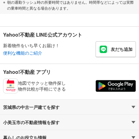
朝の通勤ラッシュ時の所要時間ではありません。時間帯などによっては実際
の乗車時間と異なる場合があります。
Yahoo!不動産 LINE公式アカウント
新着物件をいち早くお届け！
友だち追加
便利な機能のご紹介
Yahoo!不動産 アプリ
地図でサクッと物件探し
物件比較が手軽にできる
茨城県の中古一戸建てを探す
小美玉市の不動産情報を探す
路線・駅から探す
地域から探す
暮らしのお役立ち情報
不動産・住宅
賃貸住宅
通勤・通学時間から探す
地図から探す