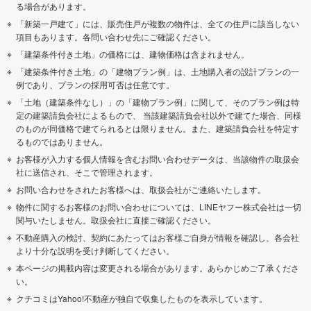
る場合があります。
「新築一戸建て」には、販売住戸が複数の物件は、全ての住戸に該当しない
項目もあります。各問い合わせ先にご確認ください。
「建築条件付き土地」の価格には、建物価格は含まれません。
「建築条件付き土地」の「建物プラン例」は、土地購入者の設計プランの一
例であり、プランの採用可否は任意です。
「土地（建築条件なし）」の「建物プラン例」に関して、そのプラン例は特
定の建築請負会社によるもので、 当該建築請負会社以外で建てた場合、同様
のものが同価格で建てられるとは限りません。また、建築請負会社を特定す
るものではありません。
お客様が入力する個人情報を含むお問い合わせデータは、当該物件の取扱会
社に送信され、そこで管理されます。
お問い合わせをされたお客様へは、取扱会社がご連絡いたします。
物件に関するお客様のお問い合わせについては、LINEヤフー株式会社は一切
関与いたしません。取扱会社に直接ご確認ください。
不動産購入の検討、契約にあたってはお客様ご自身が情報を確認し、各会社
より十分な説明を受け判断してください。
本ページの掲載内容は変更される場合があります。あらかじめご了承くださ
い。
クチコミはYahoo!不動産が独自で収集したものを表示しています。