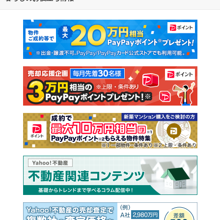
マンションカタログ
教えて！住まいの先生
新築マンション
中古マンション
新築一戸建て
中古一戸建て
注文住宅
土地
売却査定