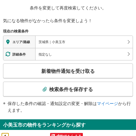
条件を変更して再度検索してください。
気になる物件がなかったら
条件を変更しよう！
現在の検索条件
茨城県｜小美玉市
エリア/路線
指定なし
詳細条件
こ
新着物件通知を受け取る
の
検
索
検索条件を保存する
条
件
保存した条件の確認・通知設定の変更・解除は
マイページ
から行
で
えます。
通
知
小美玉市の物件をランキングから探す
を
受
成約でもらえる